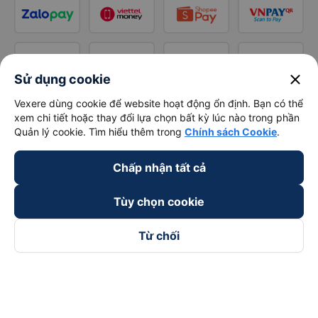
close
Sử dụng cookie
Vexere dùng cookie để website hoạt động ổn định. Bạn có thể
xem chi tiết hoặc thay đổi lựa chọn bất kỳ lúc nào trong phần
Quản lý cookie. Tìm hiểu thêm trong
Chính sách Cookie
.
Chấp nhận tất cả
Tùy chọn cookie
Từ chối
Theo dõi chúng tôi trên
Facebook
Tiktok
Youtube