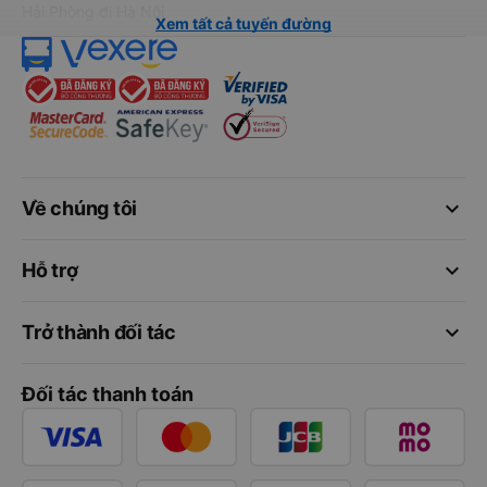
Hải Phòng đi Hà Nội
Xem tất cả tuyến đường
keyboard_arrow_down
Về chúng tôi
keyboard_arrow_down
Hỗ trợ
keyboard_arrow_down
Trở thành đối tác
Đối tác thanh toán