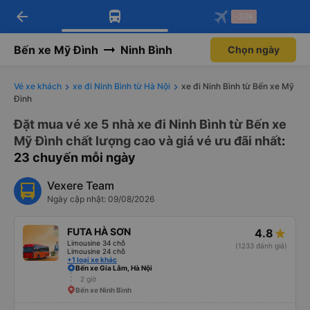
arrow_back
Tải app Vexere ngay!
Tải app Vexere
-30k
Mở app
Mở app
Nhận ưu đãi thành viên độc
-30k/ghế khi đặt vé máy bay qua
quyền
app
Bến xe Mỹ Đình
Ninh Bình
Chọn ngày
Vé xe khách
xe đi Ninh Bình từ Hà Nội
xe đi Ninh Bình từ Bến xe Mỹ
Đình
Đặt mua vé xe 5 nhà xe đi Ninh Bình từ Bến xe
Mỹ Đình chất lượng cao và giá vé ưu đãi nhất
:
23 chuyến mỗi ngày
Vexere Team
Ngày cập nhật: 09/08/2026
FUTA HÀ SƠN
4.8
Limousine 34 chỗ
(1233 đánh giá)
Limousine 24 chỗ
+1 loại xe khác
Bến xe Gia Lâm, Hà Nội
2 giờ
Bến xe Ninh Bình