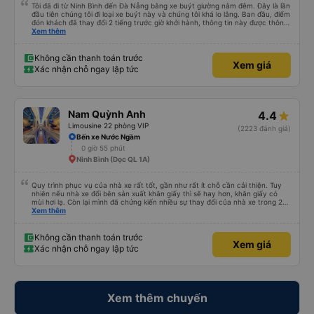
Tôi đã đi từ Ninh Bình đến Đà Nẵng bằng xe buýt giường nằm đêm. Đây là lần
đầu tiên chúng tôi đi loại xe buýt này và chúng tôi khá lo lắng. Ban đầu, điểm
đón khách đã thay đổi 2 tiếng trước giờ khởi hành, thông tin này được thông
báo qua email. Chúng tôi đến đúng địa điểm lúc 9 giờ nhưng xe buýt không
Xem thêm
có ở đó. Chúng tôi đã liên lạc qua email và nhận được phản hồi nhanh chóng,
điều này rất đáng trân trọng. Họ cho chúng tôi biết xe buýt đến muộn 10-15
phút. Khi xe buýt đến, tài xế đã đến tận nơi giúp đỡ chúng tôi và nhân viên
Không cần thanh toán trước
Xem giá
chăm sóc khách hàng cũng đã xác nhận qua email. Xe buýt sạch sẽ và
Xác nhận chỗ ngay lập tức
giường ngủ thoải mái. Tài xế rất tốt bụng và chu đáo vì biết chúng tôi là
khách du lịch. Chúng tôi cảm thấy an toàn suốt cả chuyến đi. Cuối chuyến
đi, tài xế đã hướng dẫn chúng tôi đến xe đưa đón miễn phí đến khách sạn. Tôi
rất khuyên bạn nên sử dụng dịch vụ này.
Nam Quỳnh Anh
4.4
Limousine 22 phòng VIP
(2223 đánh giá)
Bến xe Nước Ngầm
0 giờ 55 phút
Ninh Bình (Dọc QL 1A)
Quy trình phục vụ của nhà xe rất tốt, gần như rất ít chỗ cần cải thiện. Tuy
nhiên nếu nhà xe đổi bên sản xuất khăn giấy thì sẽ hay hơn, khăn giấy có
mùi hơi lạ. Còn lại mình đã chứng kiến nhiều sự thay đổi của nhà xe trong 2
tháng vừa rồi: tài xế và phụ xe ngày càng thân thiện, quy trình phục vụ rõ
Xem thêm
ràng và phục vụ nhanh chóng, đã giải quyết điểm nghẽn trung chuyển ở Hà
Nội khi đã phân vùng từng xe
Không cần thanh toán trước
Xem giá
Xác nhận chỗ ngay lập tức
Xem thêm chuyến