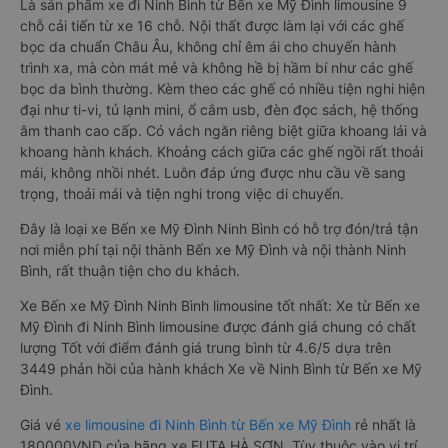
Là sản phẩm xe đi Ninh Bình từ Bến xe Mỹ Đình limousine 9
chỗ cải tiến từ xe 16 chỗ. Nội thất được làm lại với các ghế
bọc da chuẩn Châu Âu, không chỉ êm ái cho chuyến hành
trình xa, mà còn mát mẻ và không hề bị hầm bí như các ghế
bọc da bình thường. Kèm theo các ghế có nhiều tiện nghi hiện
đại như ti-vi, tủ lạnh mini, ổ cắm usb, đèn đọc sách, hệ thống
âm thanh cao cấp. Có vách ngăn riêng biệt giữa khoang lái và
khoang hành khách. Khoảng cách giữa các ghế ngồi rất thoải
mái, không nhồi nhét. Luôn đáp ứng được nhu cầu về sang
trọng, thoải mái và tiện nghi trong việc di chuyển.
Đây là loại xe Bến xe Mỹ Đình Ninh Bình có hỗ trợ đón/trả tận
nơi miễn phí tại nội thành Bến xe Mỹ Đình và nội thành Ninh
Bình, rất thuận tiện cho du khách.
Xe Bến xe Mỹ Đình Ninh Bình limousine tốt nhất: Xe từ Bến xe
Mỹ Đình đi Ninh Bình limousine được đánh giá chung có chất
lượng Tốt với điểm đánh giá trung bình từ 4.6/5 dựa trên
3449 phản hồi của hành khách Xe về Ninh Bình từ Bến xe Mỹ
Đình.
Giá vé
xe limousine đi Ninh Bình từ Bến xe Mỹ Đình
rẻ nhất là
180000VND của hãng xe FUTA HÀ SƠN. Tùy thuộc vào vị trí