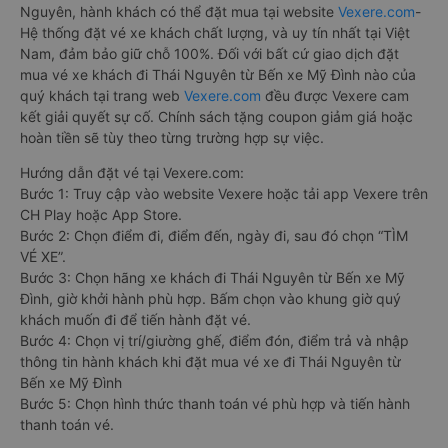
Nguyên, hành khách có thể đặt mua tại website
Vexere.com
-
Hệ thống đặt vé xe khách chất lượng, và uy tín nhất tại Việt
Nam, đảm bảo giữ chỗ 100%. Đối với bất cứ giao dịch đặt
mua vé xe khách đi Thái Nguyên từ Bến xe Mỹ Đình nào của
quý khách tại trang web
Vexere.com
đều được Vexere cam
kết giải quyết sự cố. Chính sách tặng coupon giảm giá hoặc
hoàn tiền sẽ tùy theo từng trường hợp sự việc.
Hướng dẫn đặt vé tại Vexere.com:
Bước 1: Truy cập vào website Vexere hoặc tải app Vexere trên
CH Play hoặc App Store.
Bước 2: Chọn điểm đi, điểm đến, ngày đi, sau đó chọn “TÌM
VÉ XE”.
Bước 3: Chọn hãng xe khách đi Thái Nguyên từ Bến xe Mỹ
Đình, giờ khởi hành phù hợp. Bấm chọn vào khung giờ quý
khách muốn đi để tiến hành đặt vé.
Bước 4: Chọn vị trí/giường ghế, điểm đón, điểm trả và nhập
thông tin hành khách khi đặt mua vé xe đi Thái Nguyên từ
Bến xe Mỹ Đình
Bước 5: Chọn hình thức thanh toán vé phù hợp và tiến hành
thanh toán vé.