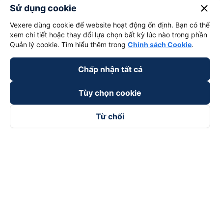
close
Sử dụng cookie
Vexere dùng cookie để website hoạt động ổn định. Bạn có thể
xem chi tiết hoặc thay đổi lựa chọn bất kỳ lúc nào trong phần
Quản lý cookie. Tìm hiểu thêm trong
Chính sách Cookie
.
Chấp nhận tất cả
Tùy chọn cookie
Từ chối
Theo dõi chúng tôi trên
Facebook
Tiktok
Youtube
Công ty TNHH Thương Mại Dịch Vụ Vexere
Địa chỉ đăng ký kinh doanh: 8C Chữ Đồng Tử, Phường Tân
Sơn Nhất, TP. Hồ Chí Minh, Việt Nam
Địa chỉ
:
Lầu 2, toà nhà H3 Circo Hoàng Diệu, 384 Hoàng Diệu,