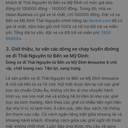
khách đi Thái Nguyên từ Bến xe Mỹ Đình có mức giá dao
động từ 100000 đồng - 160000 đồng. Trong đó, nhà xe
Halan Buslines có giá vé rẻ nhất, chỉ 100000 đồng. Đặt vé xe
Bến xe Mỹ Đình Thái Nguyên chính hãng tại
Vexere.com
để có
giá rẻ nhất, đảm bảo giữ chỗ 100% và hỗ trợ đổi trả vé miễn
phí. Tổng đài tư vấn, đặt vé và đổi trả vé miễn phí:
1900
888684
.
3. Giới thiệu, tư vấn các dòng xe chạy tuyến đường
xe đi Thái Nguyên từ Bến xe Mỹ Đình:
Dòng xe đi Thái Nguyên từ Bến xe Mỹ Đình limousine 9 chỗ
vip, chất lượng cao: Tiện lợi, sang trọng
Là sản phẩm xe đi Thái Nguyên từ Bến xe Mỹ Đình limousine
9 chỗ cải tiến từ xe 16 chỗ. Nội thất được làm lại với các ghế
bọc da chuẩn Châu Âu, không chỉ êm ái cho chuyến hành
trình xa, mà còn mát mẻ và không hề bị hầm bí như các ghế
bọc da bình thường. Kèm theo các ghế có nhiều tiện nghi hiện
đại như ti-vi, tủ lạnh mini, ổ cắm usb, đèn đọc sách, hệ thống
âm thanh cao cấp. Có vách ngăn riêng biệt giữa khoang lái và
khoang hành khách. Khoảng cách giữa các ghế ngồi rất thoải
mái, không nhồi nhét. Luôn đáp ứng được nhu cầu về sang