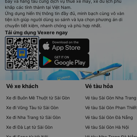
bay và hãng tàu cùng dịch vụ thuê xe máy, xe du lịch phủ
khắp các tỉnh thành tại Việt Nam.
Ứng dụng hiển thị thông tin đầy đủ, minh bạch cùng vô vàn
tiện ích giúp người dùng so sánh và lựa chọn phương án di
chuyển tiết kiệm, nhanh chóng và phù hợp nhất.
Tải ứng dụng Vexere ngay
Vé xe khách
Vé tàu hỏa
Xe đi Buôn Mê Thuột từ Sài Gòn
Vé tàu Sài Gòn Nha Trang
Xe đi Vũng Tàu từ Sài Gòn
Vé tàu Sài Gòn Phan Thiết
Xe đi Nha Trang từ Sài Gòn
Vé tàu Sài Gòn Đà Nẵng
Xe đi Đà Lạt từ Sài Gòn
Vé tàu Sài Gòn Hà Nội
Xe đi Sapa từ Hà Nội
Vé tàu Nha Trang Đà Nẵn