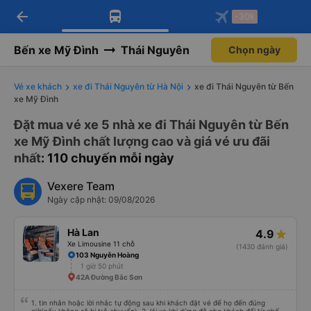
arrow_back
Tải app Vexere ngay!
Tải app Vexere
-30k
Mở app
Mở app
Nhận ưu đãi thành viên độc
-30k/ghế khi đặt vé máy bay qua
quyền
app
Bến xe Mỹ Đình
Thái Nguyên
Chọn ngày
Vé xe khách
xe đi Thái Nguyên từ Hà Nội
xe đi Thái Nguyên từ Bến
xe Mỹ Đình
Đặt mua vé xe 5 nhà xe đi Thái Nguyên từ Bến
xe Mỹ Đình chất lượng cao và giá vé ưu đãi
nhất
: 110 chuyến mỗi ngày
Vexere Team
Ngày cập nhật: 09/08/2026
Hà Lan
4.9
Xe Limousine 11 chỗ
(1430 đánh giá)
103 Nguyễn Hoàng
1 giờ 50 phút
42A Đường Bắc Sơn
1. tin nhắn hoặc lời nhắc tự động sau khi khách đặt vé để họ đến đúng