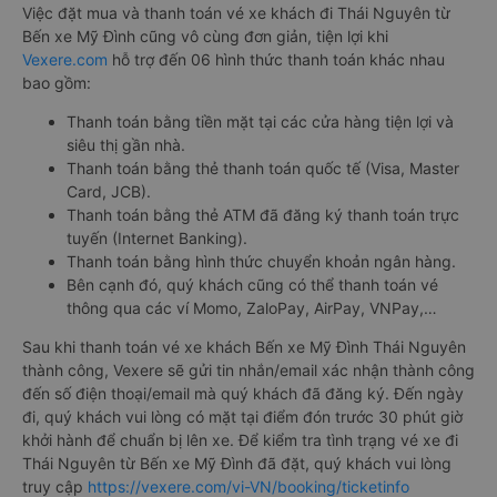
Việc đặt mua và thanh toán vé xe khách đi Thái Nguyên từ
Bến xe Mỹ Đình cũng vô cùng đơn giản, tiện lợi khi
Vexere.com
hỗ trợ đến 06 hình thức thanh toán khác nhau
bao gồm:
Thanh toán bằng tiền mặt tại các cửa hàng tiện lợi và
siêu thị gần nhà.
Thanh toán bằng thẻ thanh toán quốc tế (Visa, Master
Card, JCB).
Thanh toán bằng thẻ ATM đã đăng ký thanh toán trực
tuyến (Internet Banking).
Thanh toán bằng hình thức chuyển khoản ngân hàng.
Bên cạnh đó, quý khách cũng có thể thanh toán vé
thông qua các ví Momo, ZaloPay, AirPay, VNPay,…
Sau khi thanh toán vé xe khách Bến xe Mỹ Đình Thái Nguyên
thành công, Vexere sẽ gửi tin nhắn/email xác nhận thành công
đến số điện thoại/email mà quý khách đã đăng ký. Đến ngày
đi, quý khách vui lòng có mặt tại điểm đón trước 30 phút giờ
khởi hành để chuẩn bị lên xe. Để kiểm tra tình trạng vé xe đi
Thái Nguyên từ Bến xe Mỹ Đình đã đặt, quý khách vui lòng
truy cập
https://vexere.com/vi-VN/booking/ticketinfo