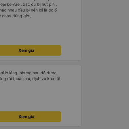
ại ko vào , xạc cứ bị hụt pin ,
ác nhau đều bị nên lỗi là do ổ
 chạy đúng giờ ,
Xem giá
ơi lo lắng, nhưng sau đó được
ộng rãi thoải mái, dịch vụ khá tốt
Xem giá