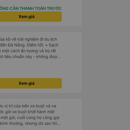
ÔNG CẦN THANH TOÁN TRƯỚC
Xem giá
a tôi về trải nghiệm đi du lịch
 đến Đà Nẵng. Điểm tốt: • Sạch
ẽ một cách ấn tượng và họ rất
trì tiêu chuẩn này - không được
ầu tiên tôi thấy sự chú trọng
ở Việt Nam. Mọi thứ bên trong
h sẽ. • WiFi đáng tin cậy: WiFi
trong suốt chuyến đi. • Tùy chọn
Xem giá
à USB-C, đây cũng là lần đầu
yên tĩnh và thanh bình: Họ không
 bật nhạc lớn, giúp tôi dễ dàng
ành trình. • Dừng vệ sinh thường
u vị trí của bến xe buýt và xe
ờng xuyên, tạo sự thuận tiện cho
ước giờ xe buýt khởi hành một
 Thay đổi địa điểm đón vào phút
 một giờ, cuối cùng họ cũng gọi
hành, họ thông báo với tôi rằng
ụ bình thường, nhưng dù sao thì
sang một địa điểm xa hơn
vì tôi rất thoải mái. Sẽ tuyệt