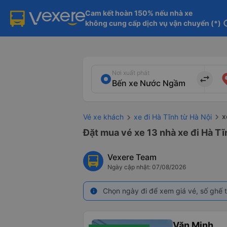
Cam kết hoàn 150% nếu nhà xe

không cung cấp dịch vụ vận chuyển (*)
in
Nơi xuất phát
import_export
x
Vé xe khách
xe đi Hà Tĩnh từ Hà Nội
Đặt mua vé xe 13 nhà xe đi Hà T
Vexere Team
Ngày cập nhật: 07/08/2026
Chọn ngày đi để xem giá vé, số ghế t
info
Văn Minh