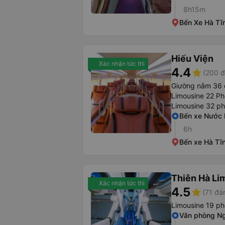
8h15m
Bến Xe Hà Tĩ
Hiếu Viện
Xác nhận tức thì
4.4
star
(200 đ
Giường nằm 36 
Limousine 22 P
Limousine 32 p
Bến xe Nước
6h
Bến xe Hà Tĩ
Thiên Hà Li
Xác nhận tức thì
4.5
star
(71 đá
Limousine 19 p
Văn phòng Ng