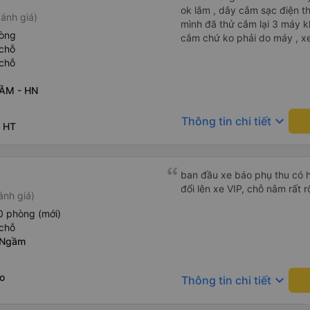
ok lắm , dây cắm sạc điện tho
ánh giá)
mình đã thử cắm lại 3 máy kh
hòng
cắm chứ ko phải do máy , xe
chỗ
chỗ
ẦM - HN
keyboard_arrow_down
Thông tin chi tiết
- HT
ban đầu xe báo phụ thu có h
đổi lên xe VIP, chỗ nằm rất r
ánh giá)
0 phòng (mới)
chỗ
 Ngầm
o
keyboard_arrow_down
Thông tin chi tiết