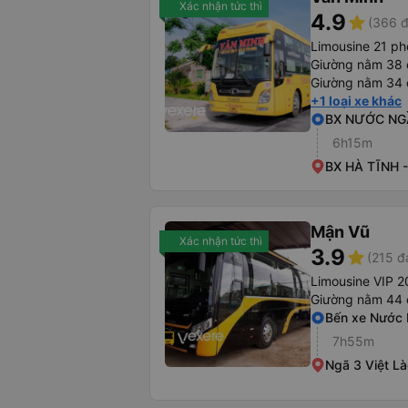
Xác nhận tức thì
4.9
star
(366 đ
Limousine 21 p
Giường nằm 38 
Giường nằm 34 
+1 loại xe khác
BX NƯỚC NG
6h15m
BX HÀ TĨNH 
Mận Vũ
Xác nhận tức thì
3.9
star
(215 đ
Limousine VIP 2
Giường nằm 44 
Bến xe Nước
7h55m
Ngã 3 Việt Là