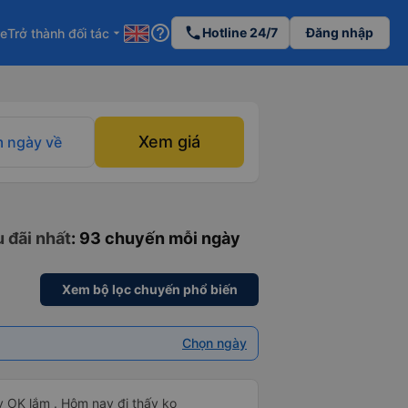
help_outline
phone
Hotline 24/7
Đăng nhập
re
Trở thành đối tác
arrow_drop_down
Xem giá
 ngày về
 đãi nhất
: 93 chuyến mỗi ngày
Xem bộ lọc chuyến phổ biến
Chọn ngày
y OK lắm . Hôm nay đi thấy ko