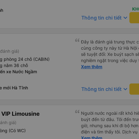
KH
nh
keyboard_arrow_down
Thông tin chi tiết
Đây là đánh giá trung thực củ
cùng công ty này từ Hà Nội
đánh giá)
sẽ tuyệt đối: Xe buýt sạch s
ng phòng 24 chỗ (CABIN)
nghiêm ngặt trong việc duy 
ng nằm 36 chỗ
phép ăn trên xe. Đây là lần đ
Xem thêm
Bến xe Nước Ngầm
đến vấn đề sạch sẽ như vậy 
xe buýt đều trông mới và sạc
trên xe hoạt động hoàn hảo 
e mới Hà Tĩnh
keyboard_arrow_down
Thông tin chi tiết
sạc: Có sẵn cổng sạc USB v
tiên tôi thấy. • Môi trường 
bật đèn không cần thiết hoặc
thư giãn và ngủ trong suốt h
 VIP Limousine
Người nước ngoài rất khó hiể
xuyên: Họ lên lịch dừng thư
buýt đến từ đâu. Tôi đến tr
ánh giá)
mọi người. Điểm chưa tốt: •
giờ, nhưng sau khi đi bộ hơn
chót: Vài giờ trước khi khởi 
hòng (Có WC)
điện và tìm thấy tôi. Dịch v
điểm đón đã được thay đổi 
tôi ngủ ngon hơn ở khách sạn 
Xem thêm