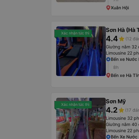
Xuân Hội
Sơn Hà (Hà 
Xác nhận tức thì
4.4
star
(12 đá
Giường nằm 32 
Limousine 22 p
Bến xe Nước
8h
Bến xe Hà Tĩ
Sơn Mỹ
Xác nhận tức thì
4.2
star
(17 đá
Limousine 32 p
Giường nằm 40 
Limousine 22 p
Bến Xe Nước