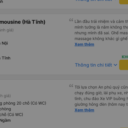
nh
mousine (Hà Tĩnh)
Lần đầu trải nhiệm và cảm th
mình tưởng là nằm không th
ánh giá)
nhưng mình đã sai. Ghế mas
massage không khác gì ghế 
 Nội
toàn cẩn thận nên dù ngồi 
Xem thêm
thấy say xe. Đúng là một chu
là khách quen của nhà xe nà
KH
 Tĩnh
keyboard_arrow_down
Thông tin chi tiết
Tôi lựa chọn An phú quý cũng
chạy đúng giờ, lái phụ xe, n
h giá)
tình, chu đáo Xe VIP buồng 
ng phòng 20 chỗ (Có WC)
giường hỏng đèn (hôm nay tô
 phòng
điều hoà (cửa cuộn) nút kẹt, 
Xem thêm
chỗ (Có WC)
tôi vẫn chọn An Phú Quý. C
 Ngầm