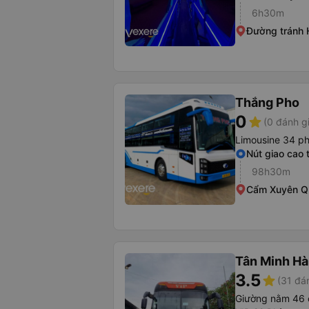
6h30m
Đường tránh 
Thắng Pho
0
star
(0 đánh g
Limousine 34 p
Nút giao cao
98h30m
Cẩm Xuyên QL
Tân Minh Hà
3.5
star
(31 đá
Giường nằm 46 