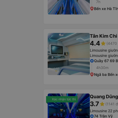
7h
Bến xe Hà Tĩ
Tân Kim Chi
4.4
star
(4470 
Limousine giườ
Limousine giườ
Quầy 67 69 
4h30m
Ngã ba Bến x
Quang Dũng
Xác nhận tức thì
3.7
star
(1141 đ
Limousine 22 p
74 Trần Vỹ