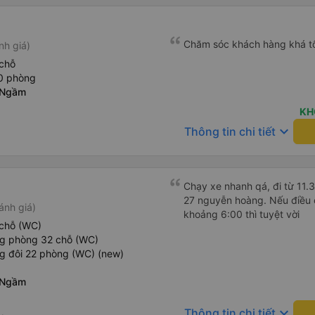
Chăm sóc khách hàng khá t
nh giá)
chỗ
20 phòng
 Ngầm
KH
keyboard_arrow_down
Thông tin chi tiết
Chạy xe nhanh qá, đi từ 11.
27 nguyễn hoàng. Nếu điều ch
ánh giá)
khoảng 6:00 thì tuyệt vời
chỗ (WC)
ng phòng 32 chỗ (WC)
g đôi 22 phòng (WC) (new)
 Ngầm
keyboard_arrow_down
Thông tin chi tiết