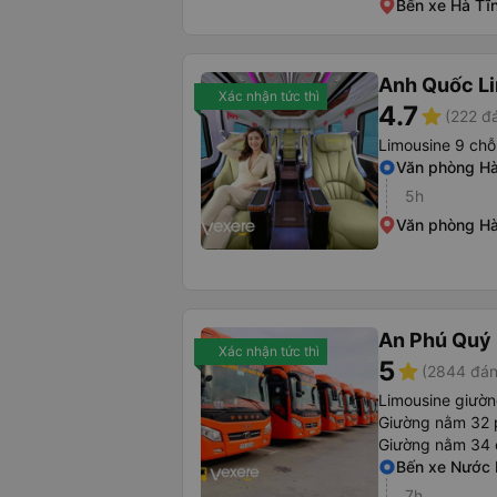
Bến xe Hà Tĩ
Anh Quốc Li
Xác nhận tức thì
4.7
star
(222 đ
Limousine 9 chỗ
Văn phòng Hà
5h
Văn phòng Hà
An Phú Quý
Xác nhận tức thì
5
star
(2844 đán
Limousine giườ
Giường nằm 32
Giường nằm 34 
Bến xe Nước
7h