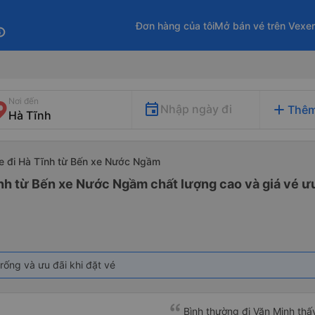
Đơn hàng của tôi
Mở bán vé trên Vexe
fo
Nơi đến
add
Nhập ngày đi
Thêm
e đi Hà Tĩnh từ Bến xe Nước Ngầm
ĩnh từ Bến xe Nước Ngầm chất lượng cao và giá vé ưu
rống và ưu đãi khi đặt vé
Bình thường đi Văn Minh thấ