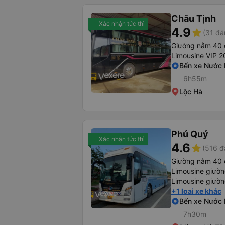
Châu Tịnh
Xác nhận tức thì
4.9
star
(31 đá
Giường nằm 40 
Limousine VIP 
Bến xe Nước
6h55m
Lộc Hà
Phú Quý
Xác nhận tức thì
4.6
star
(516 đ
Giường nằm 40 
Limousine giườ
Limousine giườn
+1 loại xe khác
Bến xe Nước
7h30m