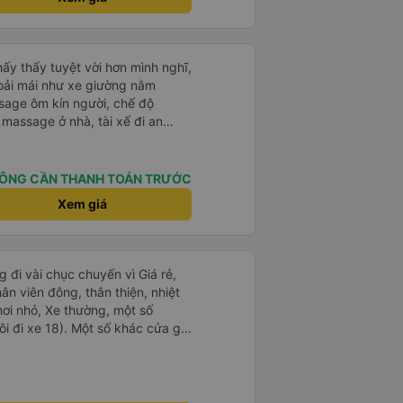
ấy thấy tuyệt vời hơn mình nghĩ,
oải mái như xe giường nằm
sage ôm kín người, chế độ
massage ở nhà, tài xế đi an
ghế cuối mà mình cũng không
yến đi tuyệt vời, tự hứa mình sẽ
y cho những chuyến đi tiếp theo
ÔNG CẦN THANH TOÁN TRƯỚC
Xem giá
 đi vài chục chuyến vì Giá rẻ,
hân viên đông, thân thiện, nhiệt
hơi nhỏ, Xe thường, một số
i đi xe 18). Một số khác cửa gió
khá lạnh. Tuy nhiên, về lâu dài
ảm ơn nhà xe