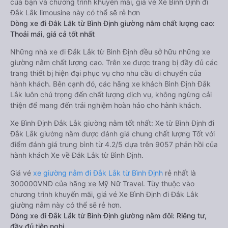
của bạn và chương trình khuyến mãi, giá vé Xe Bình Định đi
Đắk Lắk limousine này có thể sẽ rẻ hơn
Dòng xe đi Đắk Lắk từ Bình Định giường nằm chất lượng cao:
Thoải mái, giá cả tốt nhất
Những nhà xe đi Đắk Lắk từ Bình Định đều sở hữu những xe
giường nằm chất lượng cao. Trên xe được trang bị đầy đủ các
trang thiết bị hiện đại phục vụ cho nhu cầu di chuyển của
hành khách. Bên cạnh đó, các hãng xe khách Bình Định Đắk
Lắk luôn chú trọng đến chất lượng dịch vụ, không ngừng cải
thiện để mang đến trải nghiệm hoàn hảo cho hành khách.
Xe Bình Định Đắk Lắk giường nằm tốt nhất: Xe từ Bình Định đi
Đắk Lắk giường nằm được đánh giá chung chất lượng Tốt với
điểm đánh giá trung bình từ 4.2/5 dựa trên 9057 phản hồi của
hành khách Xe về Đắk Lắk từ Bình Định.
Giá vé
xe giường nằm đi Đắk Lắk từ Bình Định
rẻ nhất là
300000VND của hãng xe Mỹ Nữ Travel. Tùy thuộc vào
chương trình khuyến mãi, giá vé Xe Bình Định đi Đắk Lắk
giường nằm này có thể sẽ rẻ hơn.
Dòng xe đi Đắk Lắk từ Bình Định giường nằm đôi: Riêng tư,
đầy đủ tiện nghi