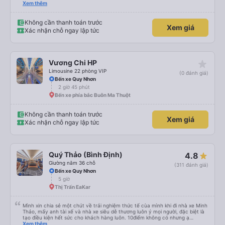
mở tuyến cơ, nay có xe 34p chắc em đi nhiều hơn
Xem thêm
Không cần thanh toán trước
Xem giá
Xác nhận chỗ ngay lập tức
star_rate
Vương Chi HP
Limousine 22 phòng VIP
(0 đánh giá)
Bến xe Quy Nhơn
2 giờ 45 phút
Bến xe phía bắc Buôn Ma Thuột
Không cần thanh toán trước
Xem giá
Xác nhận chỗ ngay lập tức
Quý Thảo (Bình Định)
4.8
Giường nằm 36 chỗ
(311 đánh giá)
Bến xe Quy Nhơn
5 giờ
Thị Trấn EaKar
Mình xin chia sẻ một chút về trải nghiệm thức tế cùa mình khi đi nhà xe Minh
Thảo, mấy anh tài xế và nhà xe siêu dễ thương luôn ý mọi người, đặc biệt là
tạo điều kiện hết sức cho khách hàng luôn. 10điểm không có nhưng ạ
<333333333333
Xem thêm