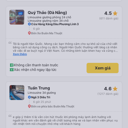
star_rate
Quý Thảo (Đà Nẵng)
4.5
Limousine giường phòng 24 chỗ
(611 đánh giá)
Limousine giường nằm 34 chỗ
Cửa Hàng Xăng Dầu Phương Linh 3
6 giờ
Bến Xe Buôn Ma Thuột
Tôi là người Hàn Quốc. Mong các bạn thông cảm cho sự khó xử của chữ viết
bằng cách sử dụng công cụ dịch. Người Hàn Quốc thường viết blog cá nhân
về việc đi xe buýt ngủ ở Việt Nam. Có những bình luận khen hay và cũng có
những bình luận khen vất vả nên tôi đã rất lo lắng. Đó là một sự lo lắng vô
Xem thêm
ích. Rất thoải mái và thoải mái. Bên trong xe buýt sạch sẽ, tài xế rất thân
thiện. Gối và chăn nệm cũng sạch và thơm nữa. Mình đề cử bài này. 제 리뷰
를 보시게 되는 한국분들께 정보를 드리자면 저는 다낭에서 꾸이년가는 버스를 탔습
Không cần thanh toán trước
Xem giá
니다. 같은 회사라도 버스마다 퀄리티가 다른지는 모르겠는데, 제가 탄 버스는 쾌적
Xác nhận chỗ ngay lập tức
하고 좋았어요. 자리 넓찍하고 베개 이불 깨끗합니다. 뭐 경적소리야 베트남에서는
익숙해져야 하는 문화일거같구요. 기사님 친절하시구요, 버스 안에서 담배 안피시구
요. 다른 승객들도 버스안에서 담배피는 사람 없어요 휴게소에 들렀다 갈때도 저 있
는지 없는지 체크해보고 출발하시네요. 다만 키173 기준 다리를 쭉 펴지는 못해요.
뭐 전 새우자세가 편해서 불만은 없었습니다 : )
star_rate
Tuấn Trung
4.6
Limousine 34 giường
(1217 đánh giá)
Ngã 3 Diêu Trì
6 giờ 25 phút
Bến xe phía bắc Buôn Ma Thuột
e góp ý thêm tí là vẫn còn hút thuốc khi phòng máy lạnh ảnh hưởng với
người khác em vẫn đánh giá về chất lượng nhà xe và bạn nhân viên phục vụ
rất nhiệt tình nói chuyện nhỏ nhẹ với khách hàng