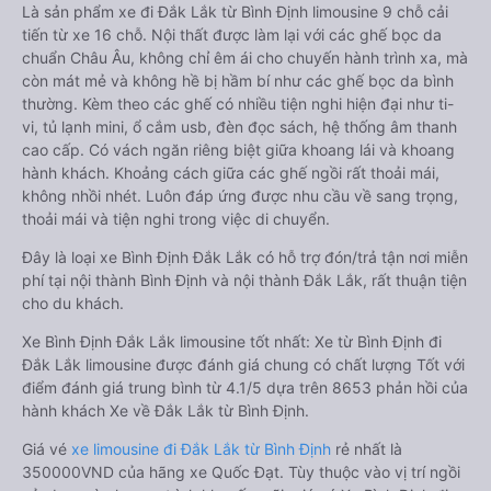
Là sản phẩm xe đi Đắk Lắk từ Bình Định limousine 9 chỗ cải
tiến từ xe 16 chỗ. Nội thất được làm lại với các ghế bọc da
chuẩn Châu Âu, không chỉ êm ái cho chuyến hành trình xa, mà
còn mát mẻ và không hề bị hầm bí như các ghế bọc da bình
thường. Kèm theo các ghế có nhiều tiện nghi hiện đại như ti-
vi, tủ lạnh mini, ổ cắm usb, đèn đọc sách, hệ thống âm thanh
cao cấp. Có vách ngăn riêng biệt giữa khoang lái và khoang
hành khách. Khoảng cách giữa các ghế ngồi rất thoải mái,
không nhồi nhét. Luôn đáp ứng được nhu cầu về sang trọng,
thoải mái và tiện nghi trong việc di chuyển.
Đây là loại xe Bình Định Đắk Lắk có hỗ trợ đón/trả tận nơi miễn
phí tại nội thành Bình Định và nội thành Đắk Lắk, rất thuận tiện
cho du khách.
Xe Bình Định Đắk Lắk limousine tốt nhất: Xe từ Bình Định đi
Đắk Lắk limousine được đánh giá chung có chất lượng Tốt với
điểm đánh giá trung bình từ 4.1/5 dựa trên 8653 phản hồi của
hành khách Xe về Đắk Lắk từ Bình Định.
Giá vé
xe limousine đi Đắk Lắk từ Bình Định
rẻ nhất là
350000VND của hãng xe Quốc Đạt. Tùy thuộc vào vị trí ngồi