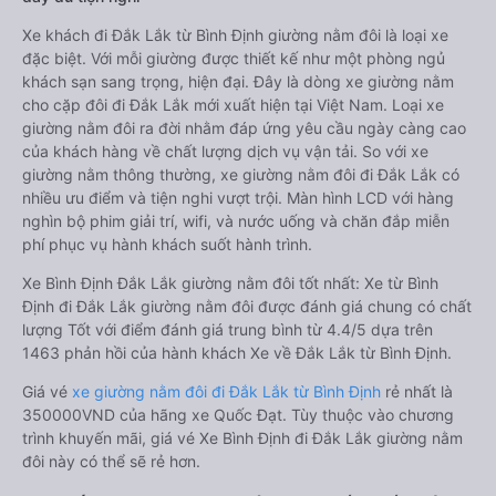
Xe khách đi Đắk Lắk từ Bình Định giường nằm đôi là loại xe
đặc biệt. Với mỗi giường được thiết kế như một phòng ngủ
khách sạn sang trọng, hiện đại. Đây là dòng xe giường nằm
cho cặp đôi đi Đắk Lắk mới xuất hiện tại Việt Nam. Loại xe
giường nằm đôi ra đời nhằm đáp ứng yêu cầu ngày càng cao
của khách hàng về chất lượng dịch vụ vận tải. So với xe
giường nằm thông thường, xe giường nằm đôi đi Đắk Lắk có
nhiều ưu điểm và tiện nghi vượt trội. Màn hình LCD với hàng
nghìn bộ phim giải trí, wifi, và nước uống và chăn đắp miễn
phí phục vụ hành khách suốt hành trình.
Xe Bình Định Đắk Lắk giường nằm đôi tốt nhất: Xe từ Bình
Định đi Đắk Lắk giường nằm đôi được đánh giá chung có chất
lượng Tốt với điểm đánh giá trung bình từ 4.4/5 dựa trên
1463 phản hồi của hành khách Xe về Đắk Lắk từ Bình Định.
Giá vé
xe giường nằm đôi đi Đắk Lắk từ Bình Định
rẻ nhất là
350000VND của hãng xe Quốc Đạt. Tùy thuộc vào chương
trình khuyến mãi, giá vé Xe Bình Định đi Đắk Lắk giường nằm
đôi này có thể sẽ rẻ hơn.