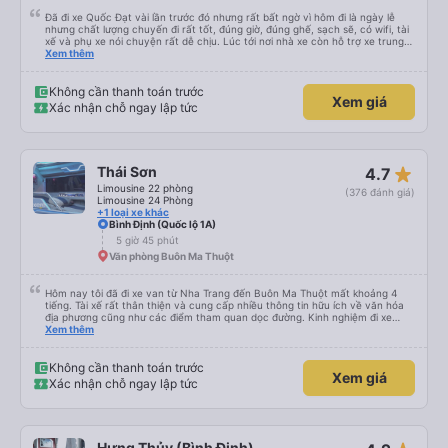
Đã đi xe Quốc Đạt vài lần trước đó nhưng rất bất ngờ vì hôm đi là ngày lễ
nhưng chất lượng chuyến đi rất tốt, đúng giờ, đúng ghế, sạch sẽ, có wifi, tài
xế và phụ xe nói chuyện rất dễ chịu. Lúc tới nơi nhà xe còn hỗ trợ xe trung
chuyển tới tận nhà. 10đ cho nhà xe, hy vọng nhà xe duy trì được chất lượng
Xem thêm
này. Cảm ơn
Không cần thanh toán trước
Xem giá
Xác nhận chỗ ngay lập tức
star_rate
Thái Sơn
4.7
Limousine 22 phòng
(376 đánh giá)
Limousine 24 Phòng
+1 loại xe khác
Bình Định (Quốc lộ 1A)
5 giờ 45 phút
Văn phòng Buôn Ma Thuột
Hôm nay tôi đã đi xe van từ Nha Trang đến Buôn Ma Thuột mất khoảng 4
tiếng. Tài xế rất thân thiện và cung cấp nhiều thông tin hữu ích về văn hóa
địa phương cũng như các điểm tham quan dọc đường. Kinh nghiệm đi xe
buýt ở nhiều vùng khác nhau trên khắp Việt Nam trước đây của chúng tôi
Xem thêm
khá đáng sợ vì các tài xế thường làm mọi cách để vượt qua những đoạn
đường tắc nghẽn. Tài xế này là người lái xe an toàn nhất mà chúng tôi từng
gặp. Chúng tôi rất khuyến khích sử dụng dịch vụ vận chuyển của Thai Son.
Không cần thanh toán trước
Xem giá
Xác nhận chỗ ngay lập tức
Hưng Thủy (Bình Định)