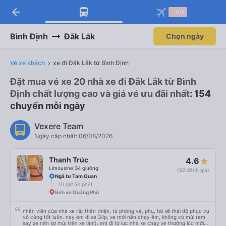
arrow_back
Tải app Vexere ngay!
Tải app Vexere
-30k
Mở app
Mở app
Nhận ưu đãi thành viên độc
-30k/ghế khi đặt vé máy bay qua
quyền
app
Bình Định
Đắk Lắk
Chọn ngày
Vé xe khách
xe đi Đắk Lắk từ Bình Định
Đặt mua vé xe 20 nhà xe đi Đắk Lắk từ Bình
Định chất lượng cao và giá vé ưu đãi nhất
: 154
chuyến mỗi ngày
Vexere Team
Ngày cập nhật: 06/08/2026
Thanh Trúc
4.6
Limousine 34 giường
(92 đánh giá)
Ngã tư Tam Quan
10 giờ 50 phút
Bến xe Quảng Phú
nhân viên của nhà xe rất thân thiện, từ phòng vé, phụ, tài xế thái độ phục vụ
vô cùng tốt luôn. nay em đi xe 34p, xe mới nên chạy êm, không có mùi (em
say xe nên sợ mùi trên xe lắm). em đi từ lúc nhà xe chạy xe thường lúc mới