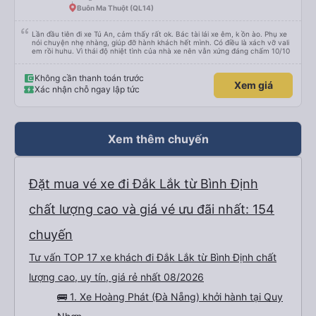
Buôn Ma Thuột (QL14)
Lần đầu tiên đi xe Tú An, cảm thấy rất ok. Bác tài lái xe êm, k ồn ào. Phụ xe
nói chuyện nhẹ nhàng, giúp đỡ hành khách hết mình. Có điều là xách vỡ vali
em rồi huhu. Vì thái độ nhiệt tình của nhà xe nên vẫn xứng đáng chấm 10/10
Không cần thanh toán trước
Xem giá
Xác nhận chỗ ngay lập tức
Xem thêm chuyến
Đặt mua vé xe đi Đắk Lắk từ Bình Định
chất lượng cao và giá vé ưu đãi nhất: 154
chuyến
Tư vấn TOP 17 xe khách đi Đắk Lắk từ Bình Định chất
lượng cao, uy tín, giá rẻ nhất 08/2026
🚌 1. Xe Hoàng Phát (Đà Nẵng) khởi hành tại Quy