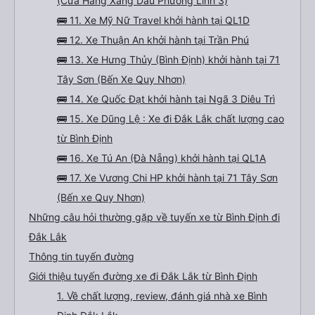
(Cửa Hàng Xăng Dầu Phương Linh 3)
🚌 11. Xe Mỹ Nữ Travel khởi hành tại QL1D
🚌 12. Xe Thuận An khởi hành tại Trần Phú
🚌 13. Xe Hưng Thủy (Bình Định) khởi hành tại 71
Tây Sơn (Bến Xe Quy Nhơn)
🚌 14. Xe Quốc Đạt khởi hành tại Ngã 3 Diêu Trì
🚌 15. Xe Dũng Lệ : Xe đi Đắk Lắk chất lượng cao
từ Bình Định
🚌 16. Xe Tú An (Đà Nẵng) khởi hành tại QL1A
🚌 17. Xe Vương Chi HP khởi hành tại 71 Tây Sơn
(Bến xe Quy Nhơn)
Những câu hỏi thường gặp về tuyến xe từ Bình Định đi
Đắk Lắk
Thông tin tuyến đường
Giới thiệu tuyến đường xe đi Đắk Lắk từ Bình Định
1. Về chất lượng, review, đánh giá nhà xe Bình