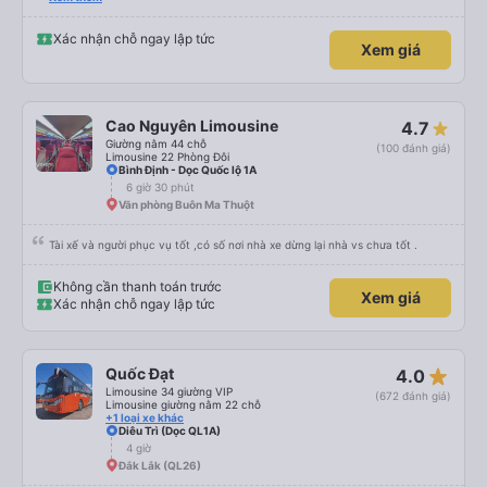
Xác nhận chỗ ngay lập tức
Xem giá
Cao Nguyên Limousine
4.7
Giường nằm 44 chỗ
(100 đánh giá)
Limousine 22 Phòng Đôi
Bình Định - Dọc Quốc lộ 1A
6 giờ 30 phút
Văn phòng Buôn Ma Thuột
Tài xế và người phục vụ tốt ,có số nơi nhà xe dừng lại nhà vs chưa tốt .
Không cần thanh toán trước
Xem giá
Xác nhận chỗ ngay lập tức
star_rate
Quốc Đạt
4.0
Limousine 34 giường VIP
(672 đánh giá)
Limousine giường nằm 22 chỗ
+1 loại xe khác
Diêu Trì (Dọc QL1A)
4 giờ
Đắk Lắk (QL26)