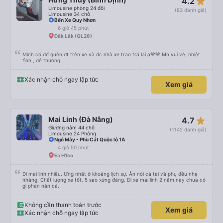
star_rate
4.2
Limousine phòng 24 đôi
(83 đánh giá)
Limousine 34 chỗ
Bến Xe Quy Nhơn
6 giờ 45 phút
Đắk Lắk (QL26)
Mình có để quên đt trên xe và đc nhà xe trao trả lại ạ💙💙 Mn vui vẻ, nhiệt
tình , dễ thương
Xác nhận chỗ ngay lập tức
Xem giá
star_rate
Mai Linh (Đà Nẵng)
4.7
Giường nằm 44 chỗ
(1142 đánh giá)
Limousine 24 Phòng
Ngô Mây - Phù Cát Quộc lộ 1A
4 giờ 50 phút
Ea H'leo
Đi mai linh nhiều. Ưng nhất ở khoảng lịch sự. Ăn nói cả tài và phụ đều nhẹ
nhàng. Chất lượng xe tốt. 5 sao xứng đáng. Đi xe mai linh 2 năm nay chưa có
gì phàn nàn cả.
Không cần thanh toán trước
Xem giá
Xác nhận chỗ ngay lập tức