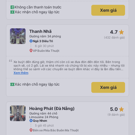
Không cần thanh toán trước
Xem giá
Xác nhận chỗ ngay lập tức
star_rate
Thanh Nhã
4.7
Giường nằm 34 phòng
(432 đánh giá)
Ngã 3 Diêu Trì
6 giờ 30 phút
VP Buôn Ma Thuột
Xe buýt đến đúng giờ, thậm chí còn có xe đưa đón đến đón tôi. Bên trong
sạch sẽ, có 2 gối. Lái xe khá nhanh và chúng tôi bị xóc nảy nhiều - nhưng tôi
không thể so sánh với các chuyến xe buýt đêm khác vì đây là lần đầu tiên
tôi đi. Nhìn chung, tôi hài lòng.
Xem thêm
Xác nhận chỗ ngay lập tức
Xem giá
star_rate
Hoàng Phát (Đà Nẵng)
5.0
Giường nằm 44 chỗ
(9 đánh giá)
Limousine 24 Phòng
Quy Nhơn
5 giờ 45 phút
Bến xe Phía Bắc Buôn Ma Thuột