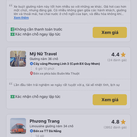
Xe buýt giường nằm này tốt hơn nhiều so với những xe khác. Giá hơi cao hơn
một chút, nhưng đáng giá. Có nhiều không gian giữa các hành khách, giường
lớn và thoải mái, hai chai nước ở chỗ ngồi của bạn, và điều hòa không khí
ngay tại chỗ ngồi mà bạn có thể bật tắt. Nhân viên thân thiện và tài xế lái xe
Xem thêm
êm ái. Có ổ cắm điện để sạc điện thoại và Wi-Fi (mặc dù kết nối không phải
lúc nào cũng ổn định).
Không cần thanh toán trước
Xem giá
Xác nhận chỗ ngay lập tức
star_rate
Mỹ Nữ Travel
4.4
Giường nằm 36 chỗ
(24 đánh giá)
Cây xăng Phương Linh 3 (Cạnh BX Quy Nhơn)
6 giờ 10 phút
Bến xe phía bắc Buôn Ma Thuột
Lần đầu tiên trải nghiệm xe ngày rất tuyệt vời ạ, tài xế nhiệt tình, lịch sự
Xác nhận chỗ ngay lập tức
Xem giá
star_rate
Phương Trang
4.8
Limousine giường nằm 34 chỗ
(3952 đánh giá)
Bến xe TT Đà Nẵng
14 giờ