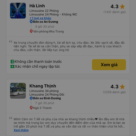
star_rate
Hà Linh
4.3
Limousine 22 Phòng
(1431 đánh giá)
Limousine 24 Phòng - Không WC
+1 loại xe khác
Bến xe An Sương
9 giờ 30 phút
Văn phòng Nha Trang
Xe trung chuyển đón đúng h, tài xế lịch sự, chu đáo. Xe 34c sạch sẽ, đầy đủ
tiện nghi. Tài xế lái xe cẩn thận, phụ xe sắp xếp đồ đạc, hành lý của khách
chu đáo, cẩn thận. Sẽ tiếp tục ủng hộ
Không cần thanh toán trước
Xem giá
Xác nhận chỗ ngay lập tức
star_rate
Khang Thịnh
4.3
Limousine 34 phòng
(2259 đánh giá)
Limousine 24 Phòng Đôi
Bến xe Bình Dương
7 giờ 30 phút
Ngã 3 Thành
Mình Cảm ơn T.Xế và phụ của nhà xe khang thịnh nhiều❤️ lần đầu em đi nhà
xe mình mà trong lúc em duy chuyển đến điểm đón của nhà xe. Em bị kẹt xe
trể giần 20 phút mà T.XẾ.và phụ xe vẫn đợi và rất vv thân thiện chứ hk hối
mình như những nhà xe khác. Xe mình đi là loại xe 24p đôi . xe có rèm kéo
Xem thêm
nên mình thấy rất là riêng tư và đầy đầy đủ tiện nghi .xe đi từ sài gòn về quy