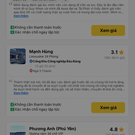
Mình đang đánh giá lúc mình vẫn còn đang đi trên xe lun. Đây là lần đầu tiên
mình đi ra Quy Nhơn và mình đã book đại xe Tài Phát vì thấy đánh giá trên
app khá tốt và chất lượng thật sự vượt hơn cả mong đợi của mình. Mình mua
giường đôi và vừa đủ cho 2 người. Nhân viên của nhà xe phải nói là siêu nhiệt
Xem thêm
tình và dễ thương. Trước chuyến đi mình có gọi cho bên tổng đài thì anh
nhân viên hỗ trợ mình nói chuyện siêu nhẹ nhàng và vui vẻ . Lúc mình lên xe
trung chuyển và lên xe lớn thì luôn hỗ trợ xách vali giùm tụi mình. Trên xe thì
Không cần thanh toán trước
Xem giá
có cả bánh và sữa miễn phí cho khách còn chuẩn bị cả thuốc say xe, dép,
Xác nhận chỗ ngay lập tức
mền, gối và đặc biệt là có gối ôm. Nchung là phải chấm nhà xe 10 sao mới
đủ !!!
star_rate
Mạnh Hùng
3.1
Limousine 24 Phòng
(380 đánh giá)
Cổng Khu Công nghiệp Bàu Bàng
10 giờ 20 phút
Ngã 3 Thành
Thành thật mà nói, tôi đã đọc các đánh giá trước đó và chúng tôi hơi lo lắng.
Nhưng đó là chuyến đi xe buýt tuyệt vời nhất mà chúng tôi từng trải nghiệm.
Xe buýt khởi hành và đến đúng giờ, tài xế thân thiện, chuyến đi khá ổn (mặc
dù vẫn hơi xóc, nhưng đó là đặc trưng của Việt Nam ^^), và chỗ ngồi thoải
Xem thêm
mái. Chúng tôi thực sự rất hài lòng.
Không cần thanh toán trước
Xem giá
Xác nhận chỗ ngay lập tức
star_rate
Phương Anh (Phú Yên)
4.8
Giường nằm 34 chỗ VIP
(47 đánh giá)