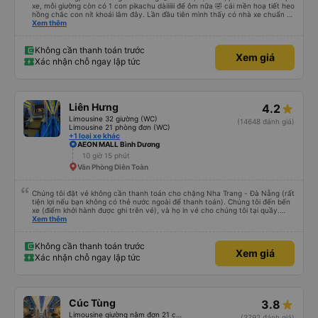
xe, mỗi giường còn có 1 con pikachu dàiiiiii để ôm nữa 🤣 cái mền hoạ tiết heo
hồng chắc con nít khoái lắm đây. Lần đầu tiên mình thấy có nhà xe chuẩn bị
cả bàn chải đánh răng. Có 2 ông bà cụ lên xe còn được nv dẫn tới tận nơi để
Xem thêm
hỗ trợ, nói chung là chu đáo ah.
Không cần thanh toán trước
Xem giá
Xác nhận chỗ ngay lập tức
Liên Hưng
4.2
Limousine 32 giường (WC)
(14648 đánh giá)
Limousine 21 phòng đơn (WC)
+1 loại xe khác
AEON MALL Bình Dương
10 giờ 15 phút
Văn Phòng Diên Toàn
Chúng tôi đặt vé không cần thanh toán cho chặng Nha Trang - Đà Nẵng (rất
tiện lợi nếu bạn không có thẻ nước ngoài để thanh toán). Chúng tôi đến bến
xe (điểm khởi hành được ghi trên vé), và họ in vé cho chúng tôi tại quầy.
Chúng tôi cũng quyết định mua vé chiều về trực tiếp tại quầy, vì giá vé trên
Xem thêm
ứng dụng cũng giống nhau. Đầu tiên, chúng tôi đi xe buýt nhỏ đến điểm hẹn,
sau đó chuyển sang xe giường nằm. Tôi khuyên bạn nên mang theo áo len
ấm hoặc áo khoác mỏng, vì thỉnh thoảng trời khá lạnh, và chăn mền thì hơi
Không cần thanh toán trước
Xem giá
cũ, nhưng vẫn có sẵn. Cổng USB để sạc điện thoại hoạt động tốt, và có giấy
Xác nhận chỗ ngay lập tức
vệ sinh. Mọi thứ khá sạch sẽ. Chúng tôi trở về từ Đà Nẵng (bến xe Đà Nẵng,
Nhà ga B2, Lối ra 8) trên một loại xe buýt khác với ba hàng ghế ngả. Xe ít
rộng rãi hơn, nhưng vẫn khá thoải mái và tốt hơn nhiều so với một chuyến đi
8-10 tiếng ngồi một chỗ. Chúng tôi cũng dừng lại gần Nha Trang và sau đó
được đưa đến ga bằng xe buýt nhỏ. Họ cũng vận chuyển hàng hóa trong
Cúc Tùng
3.8
suốt chuyến đi, và có thể sẽ có những điểm dừng chân. Tôi khuyên bạn nên
chọn công ty này và đặt chỗ ngồi VIP.
Limousine giường nằm đơn 21 chỗ (WC)
(3792 đánh giá)