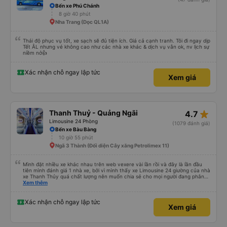
Bến xe Phú Chánh
8 giờ 40 phút
Nha Trang (Dọc QL1A)
Thái độ phục vụ tốt, xe sạch sẽ đủ tiện ích. Giá cả cạnh tranh. Tôi đi ngay dịp
Tết ÂL nhưng vé không cao như các nhà xe khác & dịch vụ vẫn ok, nv lịch sự
niềm nở👍
Xác nhận chỗ ngay lập tức
Xem giá
star_rate
Thanh Thuỷ - Quảng Ngãi
4.7
Limousine 24 Phòng
(1079 đánh giá)
Bến xe Bàu Bàng
10 giờ 55 phút
Ngã 3 Thành (Đối diện Cây xăng Petrolimex 11)
Mình đặt nhiều xe khác nhau trên web vexere vài lần rồi và đây là lần đầu
tiên mình đánh giá 1 nhà xe, bởi vì mình thấy xe Limousine 24 giường của nhà
xe Thanh Thủy quá chất lượng nên muốn chia sẻ cho mọi người đang phân
vân có nên đi hay không. - Giá vé: 600k/giường/1người. - Giờ giấc: mình đặt
Xem thêm
tuyến SG-QN 18h, nhà xe sẽ gọi cho mình vào sáng sớm ngày đi để xác
nhận, chiều sẽ nhắn tin nói địa điểm và giờ (17h45) có mặt tại BXMĐ để xe
trung chuyển ra chỗ xe lớn, chỗ này là xe đúng giờ lắm, nên nếu đến trễ thì
Xác nhận chỗ ngay lập tức
Xem giá
phải tự bắt grab ra chỗ xe lớn (hình như ngã tư bình phước). - Xe trung
chuyển chở mình tới chỗ cây xăng trên QL13 để chờ xe lớn tới rước, mình
chờ khoảng 30 phút, kế bên có quán cơm tấm, ai chưa ăn tối thì ghé ăn
trong lúc chờ xe cũng được. Tầm 18h45 là xe tới rồi lên xe ngủ thôi. - Tài xế,