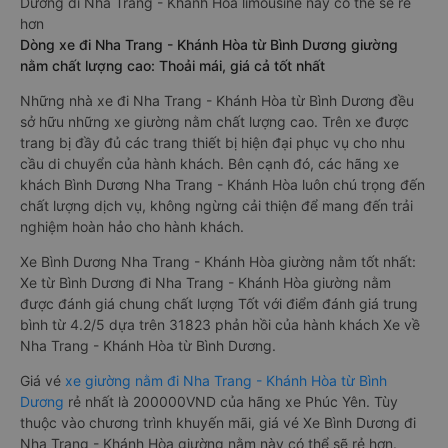
Dương đi Nha Trang - Khánh Hòa limousine này có thể sẽ rẻ
hơn
Dòng xe đi Nha Trang - Khánh Hòa từ Bình Dương giường
nằm chất lượng cao: Thoải mái, giá cả tốt nhất
Những nhà xe đi Nha Trang - Khánh Hòa từ Bình Dương đều
sở hữu những xe giường nằm chất lượng cao. Trên xe được
trang bị đầy đủ các trang thiết bị hiện đại phục vụ cho nhu
cầu di chuyển của hành khách. Bên cạnh đó, các hãng xe
khách Bình Dương Nha Trang - Khánh Hòa luôn chú trọng đến
chất lượng dịch vụ, không ngừng cải thiện để mang đến trải
nghiệm hoàn hảo cho hành khách.
Xe Bình Dương Nha Trang - Khánh Hòa giường nằm tốt nhất:
Xe từ Bình Dương đi Nha Trang - Khánh Hòa giường nằm
được đánh giá chung chất lượng Tốt với điểm đánh giá trung
bình từ 4.2/5 dựa trên 31823 phản hồi của hành khách Xe về
Nha Trang - Khánh Hòa từ Bình Dương.
Giá vé
xe giường nằm đi Nha Trang - Khánh Hòa từ Bình
Dương
rẻ nhất là 200000VND của hãng xe Phúc Yên. Tùy
thuộc vào chương trình khuyến mãi, giá vé Xe Bình Dương đi
Nha Trang - Khánh Hòa giường nằm này có thể sẽ rẻ hơn.