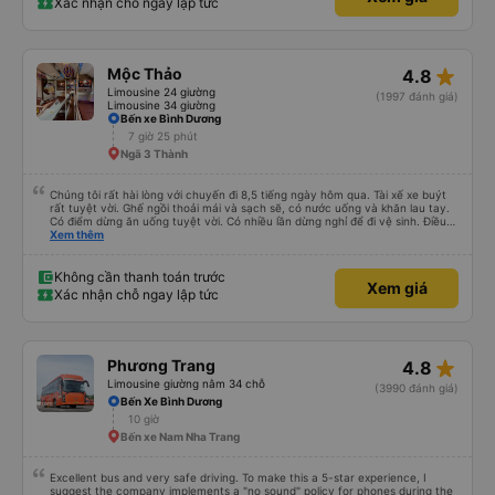
Xác nhận chỗ ngay lập tức
star_rate
Mộc Thảo
4.8
Limousine 24 giường
(1997 đánh giá)
Limousine 34 giường
Bến xe Bình Dương
7 giờ 25 phút
Ngã 3 Thành
Chúng tôi rất hài lòng với chuyến đi 8,5 tiếng ngày hôm qua. Tài xế xe buýt
rất tuyệt vời. Ghế ngồi thoải mái và sạch sẽ, có nước uống và khăn lau tay.
Có điểm dừng ăn uống tuyệt vời. Có nhiều lần dừng nghỉ để đi vệ sinh. Điều
duy nhất tôi muốn đề xuất để cải thiện là cho phép thanh toán bằng thẻ
Xem thêm
nước ngoài khi đặt vé trên ứng dụng.
Không cần thanh toán trước
Xem giá
Xác nhận chỗ ngay lập tức
star_rate
Phương Trang
4.8
Limousine giường nằm 34 chỗ
(3990 đánh giá)
Bến Xe Bình Dương
10 giờ
Bến xe Nam Nha Trang
Excellent bus and very safe driving. To make this a 5-star experience, I
suggest the company implements a "no sound" policy for phones during the