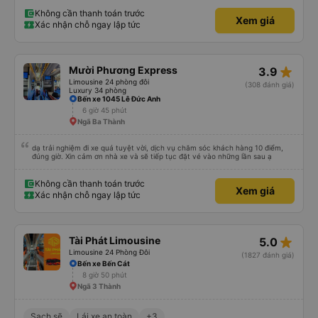
nhơn xe dùng tới 3 trạm dùng chân .xe dùng 2 trạm để mn đi wc ở cây xăng
.và 1 trạm. Dùng cho mn ăn ún. Dù 2 trạm dùng ở cây xăng để xe nộp nhiên
Không cần thanh toán trước
Xem giá
liệu và cho mn đi wc nhưng nhà wc của cây xăng nhà xe này dùng rất chi là
Xác nhận chỗ ngay lập tức
sạch sẽ. Hk có mùi khó chiệu như những trạm khác. Mà hình như nhà xe này
chạy ra tới quãng ngãi.và trả khách dọc quốc lộ 1a Nên Rất là tiện cho mn
luôn😍 Mình đi chuyến xe mình hk chê chổ nào đc luôn.xe rất là mới luôn.
T.XẾ chạy rất em hk bị dồng như những xe khác❤️. Chúc nhà xe ngày càng
phát triển mạnh hơn🥰
star_rate
Mười Phương Express
3.9
Limousine 24 phòng đôi
(308 đánh giá)
Luxury 34 phòng
Bến xe 1045 Lê Đức Anh
6 giờ 45 phút
Ngã Ba Thành
dạ trải nghiệm đi xe quá tuyệt vời, dịch vụ chăm sóc khách hàng 10 điểm,
đúng giờ. Xin cảm ơn nhà xe và sẽ tiếp tục đặt vé vào những lần sau ạ
Không cần thanh toán trước
Xem giá
Xác nhận chỗ ngay lập tức
star_rate
Tài Phát Limousine
5.0
Limousine 24 Phòng Đôi
(1827 đánh giá)
Bến xe Bến Cát
8 giờ 50 phút
Ngã 3 Thành
Sạch sẽ
Lái xe an toàn
+3