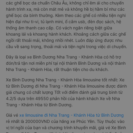
các ghế bọc da chuẩn Châu Âu, không chỉ êm ái cho chuyến
hành trình xa, mà còn mát mẻ và không hề bị hầm bí như các
ghế bọc da bình thường. Kèm theo các ghế có nhiều tiện nghi
hiện đại như ti-vi, tủ lạnh mini, ổ cắm usb, đèn đọc sách, hệ
thống âm thanh cao cấp. Có vách ngăn riêng biệt giữa
khoang lái và khoang hành khách. Khoảng cách giữa các ghế
ngồi rất thoải mái, không nhồi nhét. Luôn đáp ứng được nhu
cầu về sang trọng, thoải mái và tiện nghi trong việc di chuyển.
Đây là loại xe Bình Dương Nha Trang - Khánh Hòa có hỗ trợ
đón/trả tận nơi miễn phí tại nội thành Bình Dương và nội thành
Nha Trang - Khánh Hòa, rất thuận tiện cho du khách.
Xe Bình Dương Nha Trang - Khánh Hòa limousine tốt nhất: Xe
từ Bình Dương đi Nha Trang - Khánh Hòa limousine được đánh
giá chung có chất lượng Tốt với điểm đánh giá trung bình từ
4.2/5 dựa trên 49550 phản hồi của hành khách Xe về Nha
Trang - Khánh Hòa từ Bình Dương.
Giá vé
xe limousine đi Nha Trang - Khánh Hòa từ Bình Dương
rẻ nhất là 200000VND của hãng xe Phúc Yên. Tùy thuộc vào
vị trí ngồi của bạn và chương trình khuyến mãi, giá vé Xe Bình