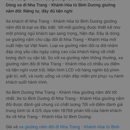
Dòng xe đi Nha Trang - Khánh Hòa từ Bình Dương giường
nằm đôi: Riêng tư, đầy đủ tiện nghi
Xe khách đi Nha Trang - Khánh Hòa từ Bình Dương giường
nằm đôi là loại xe đặc biệt. Với mỗi giường được thiết kế như
một phòng ngủ khách sạn sang trọng, hiện đại. Đây là dòng
xe giường nằm cho cặp đôi đi Nha Trang - Khánh Hòa mới
xuất hiện tại Việt Nam. Loại xe giường nằm đôi ra đời nhằm
đáp ứng yêu cầu ngày càng cao của khách hàng về chất
lượng dịch vụ vận tải. So với xe giường nằm thông thường, xe
giường nằm đôi đi Nha Trang - Khánh Hòa có nhiều ưu điểm
và tiện nghi vượt trội. Màn hình LCD với hàng nghìn bộ phim
giải trí, wifi, và nước uống và chăn đắp miễn phí phục vụ hành
khách suốt hành trình.
Xe Bình Dương Nha Trang - Khánh Hòa giường nằm đôi tốt
nhất: Xe từ Bình Dương đi Nha Trang - Khánh Hòa giường nằm
đôi được đánh giá chung có chất lượng Tốt với điểm đánh giá
trung bình từ 4.0/5 dựa trên 18768 phản hồi của hành khách
Xe về Nha Trang - Khánh Hòa từ Bình Dương.
Giá vé
xe giường nằm đôi đi Nha Trang - Khánh Hòa từ Bình