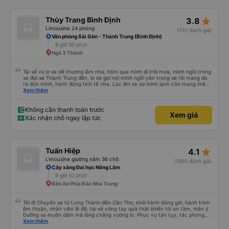
Chuyến đi khởi hành sớm hơn dự kiến 30p . Phòng sạch sẽ đầy đủ tiện nghi
,bánh , nước suối ,khăn lạnh và mền như quảng cáo, máy matxa hoạt động
cũng ổn.Phòng 2 người tầm 120kg nằm vừa vặn không chậc cũng ko rộng, ai
star_rate
Thùy Trang Bình Định
3.8
to hơn chắc sẽ không thoải mái đó.Lái xe và phụ xe nói chuyện rất tử tế nha.
Hỏi mình trung chuyển về đâu nữa. Có dừng 1 lần cho khách đi vệ sinh. 5g30
Limousine 24 phòng
(110 đánh giá)
đã đến Dalat.Tới nơi dù chỉ là bãi đất trống nhưng đã có vài chiếc xe trung
Văn phòng Sài Gòn - Thành Trung (Bình Định)
chuyển chờ sẵn rồi ,không phải chờ lâu,mỗi chiếc chở vài nhóm khách đi 1
8 giờ 30 phút
hướng. Chỗ mình ở xa tầm 5-6km vẫn nhiệt tình chở tới ,có điều xe trung
chuyển chạy ghê quá, cảm giác y chang tàu lượn siêu tốc vậy 😅.Nói tóm lại
Ngã 3 Thành
là 1 trải nghiệm rất hài lòng. Cảm ơn Team xe 60F 00575 và Phong Phú
Limousine nhé !
Tài xế vs lơ xe dễ thương lắm nha, hôm qua mình đi trời mưa, mình ngồi trong
xe đợi xe Thành Trung đến, lơ xe gọi nói mình ngồi yên trong xe rồi mang dù
ra đón mình, hành động tinh tế nha. Lúc lên xe sợ mình lạnh còn mang thêm
cho mình cái chăn bông, lúc xuống xe lần nào cũng v, đều book grap, be chở
Xem thêm
mình đến tận nơi luôn, siêu nhiệt tình. Mình đi rất nhiều nhà xe tuyết Khánh
Hoà - SG rồi nhưng nhà xe này là có trải nghiệm tốt nhất, mình mua vé cho
bố mẹ đi, bố mẹ khen không hết lời. Cảm ơn nhà xe Thành Trung nhiều
Không cần thanh toán trước
Xem giá
Xác nhận chỗ ngay lập tức
star_rate
Tuấn Hiệp
4.1
Limousine giường nằm 36 chỗ
(1660 đánh giá)
Cây xăng Đai học Nông Lâm
9 giờ 10 phút
Bến Xe Phía Bắc Nha Trang
Tôi đi Chuyến xe từ Long Thành đến Cần Thơ, khởi hành đúng giờ, hành trình
êm thuận, nhân viên lễ độ, tài xế vững tay quả thật khiến tôi an tâm, mãn ý.
Đường xa muôn dặm mà lòng chẳng vướng lo. Phục vụ tận tụy, tác phong
nghiêm cẩn, hiếm thấy giữa thời buổi kim tiền vội vã. Xã hội loạn đạo. Xin gửi
Xem thêm
lời tán dương chân thành, kính chúc nhà xe ngày một hưng thịnh, vạn lộ bình