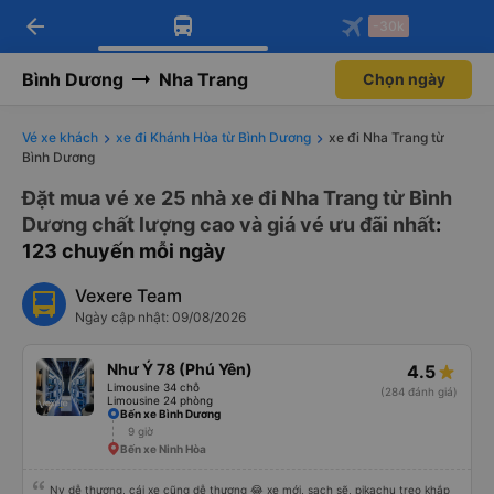
arrow_back
Tải app Vexere ngay!
Tải app Vexere
-30k
Mở app
Mở app
Nhận ưu đãi thành viên độc
-30k/ghế khi đặt vé máy bay qua
quyền
app
Bình Dương
Nha Trang
Chọn ngày
Vé xe khách
xe đi Khánh Hòa từ Bình Dương
xe đi Nha Trang từ
Bình Dương
Đặt mua vé xe 25 nhà xe đi Nha Trang từ Bình
Dương chất lượng cao và giá vé ưu đãi nhất
:
123 chuyến mỗi ngày
Vexere Team
Ngày cập nhật: 09/08/2026
Như Ý 78 (Phú Yên)
4.5
Limousine 34 chỗ
(284 đánh giá)
Limousine 24 phòng
Bến xe Bình Dương
9 giờ
Bến xe Ninh Hòa
Nv dễ thương, cái xe cũng dễ thương 😂 xe mới, sạch sẽ, pikachu treo khắp