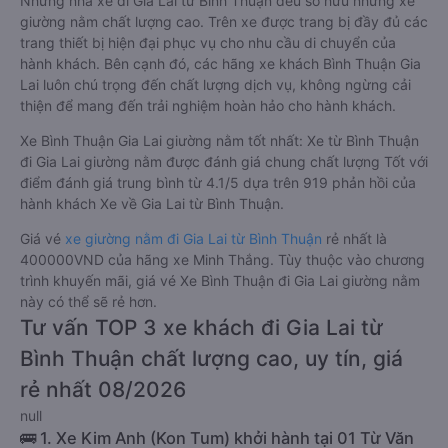
Những nhà xe đi Gia Lai từ Bình Thuận đều sở hữu những xe
giường nằm chất lượng cao. Trên xe được trang bị đầy đủ các
trang thiết bị hiện đại phục vụ cho nhu cầu di chuyển của
hành khách. Bên cạnh đó, các hãng xe khách Bình Thuận Gia
Lai luôn chú trọng đến chất lượng dịch vụ, không ngừng cải
thiện để mang đến trải nghiệm hoàn hảo cho hành khách.
Xe Bình Thuận Gia Lai giường nằm tốt nhất: Xe từ Bình Thuận
đi Gia Lai giường nằm được đánh giá chung chất lượng Tốt với
điểm đánh giá trung bình từ 4.1/5 dựa trên 919 phản hồi của
hành khách Xe về Gia Lai từ Bình Thuận.
Giá vé
xe giường nằm đi Gia Lai từ Bình Thuận
rẻ nhất là
400000VND của hãng xe Minh Thắng. Tùy thuộc vào chương
trình khuyến mãi, giá vé Xe Bình Thuận đi Gia Lai giường nằm
này có thể sẽ rẻ hơn.
Tư vấn TOP 3 xe khách đi Gia Lai từ
Bình Thuận chất lượng cao, uy tín, giá
rẻ nhất 08/2026
null
🚌 1. Xe Kim Anh (Kon Tum) khởi hành tại 01 Từ Văn