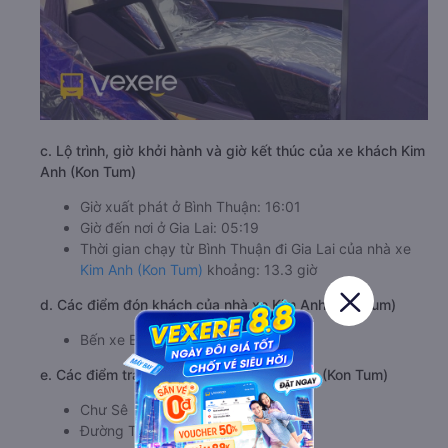
c. Lộ trình, giờ khởi hành và giờ kết thúc của xe khách Kim
Anh (Kon Tum)
Giờ xuất phát ở Bình Thuận: 16:01
Giờ đến nơi ở Gia Lai: 05:19
Thời gian chạy từ Bình Thuận đi Gia Lai của nhà xe
Kim Anh (Kon Tum)
khoảng: 13.3 giờ
d. Các điểm đón khách của nhà xe Kim Anh (Kon Tum)
Bến xe Bắc Phan Thiết
e. Các điểm trả khách của nhà xe Kim Anh (Kon Tum)
Chư Sê
Đường Trường Chinh Quốc lộ 14