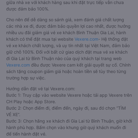
giữa nhà xe với khách hàng sau khi đặt trực tiếp vẫn chưa
được đảm bảo 100%.
Cho nên để dễ dàng so sánh giá, xem đánh giá chất lượng
các nhà xe đi, được đảm bảo quyền lợi cao nhất, được hưởng
nhiều ưu đãi giảm giá vé xe khách Bình Thuận Gia Lai, hành
khách có thể đặt mua tại website
Vexere.com
- Hệ thống đặt
vé xe khách chất lượng, và uy tín nhất tại Việt Nam, đảm bảo
giữ chỗ 100%. Đối với bất cứ giao dịch đặt mua vé xe khách
đi Gia Lai từ Bình Thuận nào của quý khách tại trang web
Vexere.com
đều được Vexere cam kết giải quyết sự cố. Chính
sách tặng coupon giảm giá hoặc hoàn tiền sẽ tùy theo từng
trường hợp sự việc.
Hướng dẫn đặt vé tại Vexere.com:
Bước 1: Truy cập vào website Vexere hoặc tải app Vexere trên
CH Play hoặc App Store.
Bước 2: Chọn điểm đi, điểm đến, ngày đi, sau đó chọn “TÌM
VÉ XE”.
Bước 3: Chọn hãng xe khách đi Gia Lai từ Bình Thuận, giờ khởi
hành phù hợp. Bấm chọn vào khung giờ quý khách muốn đi
để tiến hành đặt vé.