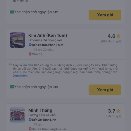
nằm êm ái
Xác nhận chỗ ngay lập tức
Xem giá
Kim Anh (Kon Tum)
4.6
Limousine 34 phòng mới
(693 đánh giá)
Bến xe Bắc Phan Thiết
12 giờ 20 phút
Chư Sê
Đây là lần đầu tiên chúng tôi sử dụng dịch vụ của công ty này. Chất lượng
ổn so với giá tiền. Chỗ ngồi sạch sẽ, ghế được hạ xuống vị trí ngả lưng, một
chai nước miễn phí (sạc đang hoạt động ở một bên hành trình, nhưng trên
cùng xe đi chiều ngược lại có thể đã bị tắt.). Ở một hướng, xe buýt bị trễ một
Xem thêm
giờ, ở hướng ngược lại nó đến đúng giờ. Máy lạnh mạnh (lo lắng cho sức khỏe
nên mang theo quần áo ấm). Đôi khi có người ngồi ngay ở lối đi. Chúng tôi đã
mua vé trước qua Vexere và thanh toán tại Winmart. Rất thoải mái. (Chúng
Xác nhận chỗ ngay lập tức
Xem giá
tôi chạy xe dọc tuyến Nha Trang - Ngọc Hồi rồi về cùng ngày)
Minh Thắng
3.7
Giường nằm 44 chỗ
(3 đánh giá)
Bến Xe Tánh Linh
16 giờ
Bến xe Đức Long Gia Lai