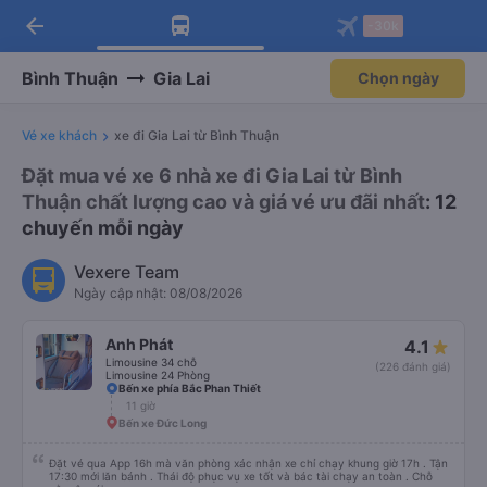
arrow_back
Tải app Vexere ngay!
Tải app Vexere
-30k
Mở app
Mở app
Nhận ưu đãi thành viên độc
-30k/ghế khi đặt vé máy bay qua
quyền
app
Bình Thuận
Gia Lai
Chọn ngày
Vé xe khách
xe đi Gia Lai từ Bình Thuận
Đặt mua vé xe 6 nhà xe đi Gia Lai từ Bình
Thuận chất lượng cao và giá vé ưu đãi nhất
: 12
chuyến mỗi ngày
Vexere Team
Ngày cập nhật: 08/08/2026
Anh Phát
4.1
Limousine 34 chỗ
(226 đánh giá)
Limousine 24 Phòng
Bến xe phía Bắc Phan Thiết
11 giờ
Bến xe Đức Long
Đặt vé qua App 16h mà văn phòng xác nhận xe chỉ chạy khung giờ 17h . Tận
17:30 mới lăn bánh . Thái độ phục vụ xe tốt và bác tài chạy an toàn . Chỗ