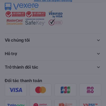
keyboard_arrow_down
Về chúng tôi
keyboard_arrow_down
Hỗ trợ
keyboard_arrow_down
Trở thành đối tác
Đối tác thanh toán