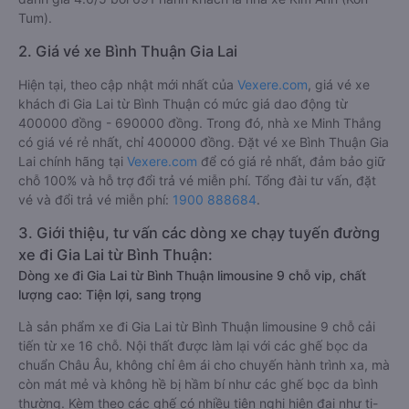
Tum).
2. Giá vé xe Bình Thuận Gia Lai
Hiện tại, theo cập nhật mới nhất của
Vexere.com
, giá vé xe
khách đi Gia Lai từ Bình Thuận có mức giá dao động từ
400000 đồng - 690000 đồng. Trong đó, nhà xe Minh Thắng
có giá vé rẻ nhất, chỉ 400000 đồng. Đặt vé xe Bình Thuận Gia
Lai chính hãng tại
Vexere.com
để có giá rẻ nhất, đảm bảo giữ
chỗ 100% và hỗ trợ đổi trả vé miễn phí. Tổng đài tư vấn, đặt
vé và đổi trả vé miễn phí:
1900 888684
.
3. Giới thiệu, tư vấn các dòng xe chạy tuyến đường
xe đi Gia Lai từ Bình Thuận:
Dòng xe đi Gia Lai từ Bình Thuận limousine 9 chỗ vip, chất
lượng cao: Tiện lợi, sang trọng
Là sản phẩm xe đi Gia Lai từ Bình Thuận limousine 9 chỗ cải
tiến từ xe 16 chỗ. Nội thất được làm lại với các ghế bọc da
chuẩn Châu Âu, không chỉ êm ái cho chuyến hành trình xa, mà
còn mát mẻ và không hề bị hầm bí như các ghế bọc da bình
thường. Kèm theo các ghế có nhiều tiện nghi hiện đại như ti-