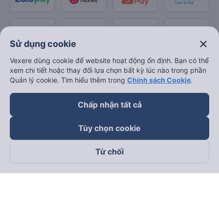
close
Sử dụng cookie
Vexere dùng cookie để website hoạt động ổn định. Bạn có thể
xem chi tiết hoặc thay đổi lựa chọn bất kỳ lúc nào trong phần
Quản lý cookie. Tìm hiểu thêm trong
Chính sách Cookie
.
Chấp nhận tất cả
Tùy chọn cookie
Từ chối
Theo dõi chúng tôi trên
Facebook
Tiktok
Youtube
Công ty TNHH Thương Mại Dịch Vụ Vexere