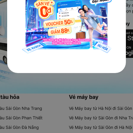
Ứng dụng hiển thị thông tin đầy 
người dùng so sánh và lựa chọn 
chóng và phù hợp nhất.
Tải ứng dụng Vexere ngay
 tàu hỏa
Vé máy bay
tàu Sài Gòn Nha Trang
Vé Máy bay từ Hà Nội đi Sài Gòn
tàu Sài Gòn Phan Thiết
Vé Máy bay từ Sài Gòn đi Nha T
tàu Sài Gòn Đà Nẵng
Vé Máy bay từ Sài Gòn đi Hà Nội