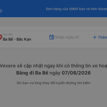
Đơn hàng của tôi
Mở bán vé trên Vexe
fo
Nơi đến
add
Nhập ngày đi
Thêm
. Vexere sẽ cập nhật ngay khi có thông tin xe
hoạ
Bằng đi Ba Bể
ngày
07/08/2026
Xin bạn vui lòng thay đổi tuyến đường tìm kiếm