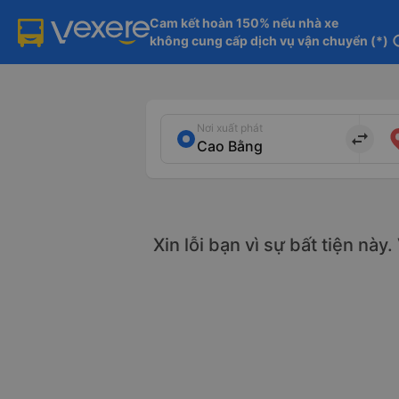
Cam kết hoàn 150% nếu nhà xe

không cung cấp dịch vụ vận chuyển (*)
in
Nơi xuất phát
import_export
Xin lỗi bạn vì sự bất tiện này