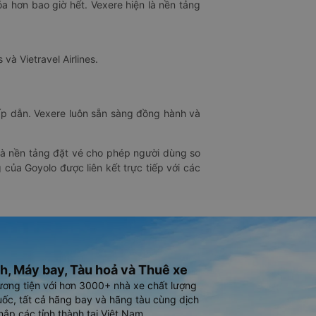
óa hơn bao giờ hết. Vexere hiện là nền tảng
 và Vietravel Airlines.
hấp dẫn. Vexere luôn sẵn sàng đồng hành và
 là nền tảng đặt vé cho phép người dùng so
 của Goyolo được liên kết trực tiếp với các
h, Máy bay, Tàu hoả và Thuê xe
ương tiện với hơn 3000+ nhà xe chất lượng
ốc, tất cả hãng bay và hãng tàu cùng dịch
hắp các tỉnh thành tại Việt Nam.