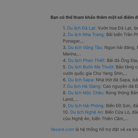
Bạn có thể tham khảo thêm một số điểm đế
1.
Du lịch Đà Lạt:
Vườn hoa Đà Lạt, là
2.
Du lịch Nha Trang:
Bãi biển Trần 
Ponagar,...
3.
Du lịch Vũng Tàu:
Ngọn hải đăng, 
Marina,...
4.
Du lịch Phan Thiết:
Bãi đá Ông Địa,
5.
Du lịch Buôn Ma Thuột:
Bảo tàng c
vườn quốc gia Chư Yang Shin,...
6.
Du lịch Sapa:
Nhà thờ đá Sapa, bả
7.
Du lịch Hà Giang:
Cao nguyên đá Đồ
8.
Du lịch Mộc Châu:
Rừng thông Bản 
Land,...
9.
Du lịch Hải Phòng:
Biển Đồ Sơn, đả
10.
Du lịch Nghệ An:
Biển Cửa Lò, đ
cừu Nghệ An, biển Thiên Cầm,...
Vexere.com
là hệ thống hỗ trợ đặt vé xe k