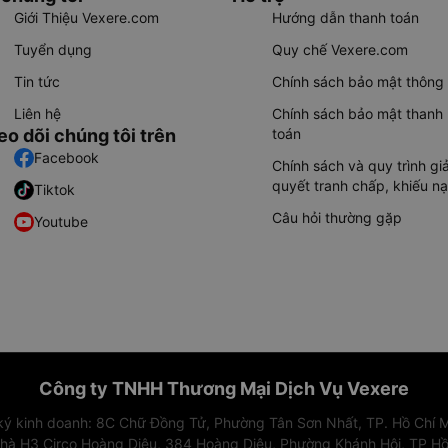
Giới Thiệu Vexere.com
Hướng dẫn thanh toán
Tuyển dụng
Quy chế Vexere.com
Tin tức
Chính sách bảo mật thông 
Liên hệ
Chính sách bảo mật thanh
eo dõi chúng tôi trên
toán
Facebook
Chính sách và quy trình giả
quyết tranh chấp, khiếu nạ
Tiktok
Câu hỏi thường gặp
Youtube
Công ty TNHH Thương Mại Dịch Vụ Vexere
 ký kinh doanh: 8C Chữ Đồng Tử, Phường Tân Sơn Nhất, TP. Hồ Chí M
nhà H3 Circo Hoàng Diệu, 384 Hoàng Diệu, Phường Khánh Hội, TP Hồ