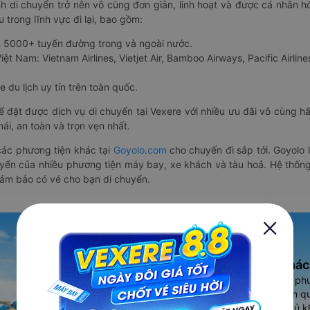
nh di chuyển trở nên vô cùng đơn giản, linh hoạt và được cá nhân h
 trong lĩnh vực đi lại, bao gồm:
n 5000+ tuyến đường trong và ngoài nước.
ệt Nam: Vietnam Airlines, Vietjet Air, Bamboo Airways, Pacific Airlines
 du lịch uy tín trên toàn quốc.
thể đặt được dịch vụ di chuyển tại Vexere với nhiều ưu đãi vô cùng 
i, an toàn và trọn vẹn nhất.
ác phương tiện khác tại
Goyolo.com
cho chuyến đi sắp tới. Goyolo
huyển của nhiều phương tiện máy bay, xe khách và tàu hoả. Hệ thống
đảm bảo có vé cho bạn di chuyển.
Ứng dụng đặt vé Xe khác
Vexere - ứng dụng đặt vé đa ph
cao, 5000+ tuyến đường toàn qu
vụ thuê xe máy, xe du lịch phủ k