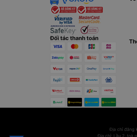
Đối tác thanh toán
Th
Địa chỉ đăng
Địa chỉ
:
Lầu 2, toà 