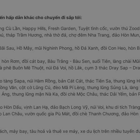
n hấp dẫn khác cho chuyến đi sắp tới:
ng Cù Lần, Happy Hills, Fresh Garden, Tuyệt tình cốc, vườn thú Zoodo
Phú, tháp Trầm Hương, nhà thờ đá, chợ đêm Nha Trang, đảo Hòn Mun,
Bãi Sau, Hồ Mây, mũi Nghinh Phong, hồ Đá Xanh, đồi Con Heo, hòn B
 hòn Rơm, đồi cát bay, Bàu Trắng - Bàu Sen, suối Tiên, làng chài Mũi
à phê Buôn Mê Thuột, núi Đá Voi, hồ Lắk, cụm 3 thác Dray Sap – Dra
o tàng Sapa, núi Hàm Rồng, bản Cát Cát, thác Tiên Sa, thung lũng 
ng Văn, cột cờ Lũng Cú, đèo Mã Pí Lèng, thung lũng Sủng Là, làng 
Áng, thung lũng mận Nà Ka, đồi chè Mộc Châu, thác Dải Yếm, bản P
o Hòn Dấu, vịnh Lan Hạ, đảo Bạch Long Vỹ, núi Voi, khu di tích Tràng
ảo Lan Châu, vườn quốc gia Pù Mát, đồi chè Thanh Chương, đảo Hò
hách, máy bay, tàu hoả và thuê xe máy, xe du lịch trên nhiều tuyến 