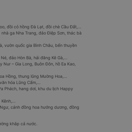
o, đồi cỏ hồng Đà Lạt, đồi chè Cầu Đất,...
 nhà ga Nha Trang, đảo Điệp Sơn, thác bà
à, vườn quốc gia Bình Châu, bến thuyền
 Né, đảo Hòn Bà, hải đăng Kê Gà,...
y Nur – Gia Long, Buôn Đôn, hồ Ea Kao,
Hoa Hồng, thung lũng Mường Hoa,...
văn hóa Lũng Cẩm,...
a Phách, hang dơi, khu du lịch Happy
 Kênh,...
n Ngư, cánh đồng hoa hướng dương, đồng
đường khắp cả nước.