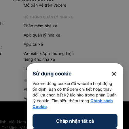
Mở bán vé trên Vexere
HỆ THỐNG QUẢN LÝ NHÀ XE
tin
Phần mềm nhà xe
App quản lý nhà xe
App tài xế
i
i
Website / App thương hiệu
riêng cho nhà xe
Tổng đài AI
close
Sử dụng cookie
HỆ THỐNG QUẢN LÝ HÀNG HOÁ
Vexere dùng cookie để website hoạt động
Phần mềm quản lý hàng hoá
ổn định. Bạn có thể xem chi tiết hoặc thay
đổi lựa chọn bất kỳ lúc nào trong phần Quản
App quản lý hàng hoá
lý cookie. Tìm hiểu thêm trong
Chính sách
Cookie
.
Chấp nhận tất cả
inh, Việt Nam
 Chí Minh, Việt Nam