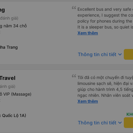
ng
Excellent bus and very safe 
experience, I suggest the 
đánh giá)
policy for phones during the
ng nằm 34 chỗ
It is a sleeper bus, so quiet 
t
Wi-Fi password clearly insid
Xem thêm
would definitely ride with them again! --------
lượng tốt và tài xế lái xe rấ
ha Trang
hơn, tôi góp ý nhà xe nên có
keyboard_arrow_down
Thông tin chi tiết
lặng (tắt âm thanh điện tho
phiền hành khách khác ngủ.
mật khẩu Wi-Fi trong xe để
Tôi vẫn sẽ tiếp tục ủng hộ nh
Travel
Tôi đã có một chuyến đi tuyệ
limousine sạch sẽ, hiện đại 
ánh giá)
giúp cho hành trình 4,5 tiến
ỗ VIP (Massage)
ngạc nhiên. Nhân viên soát vé
t
thận và chuyên nghiệp, mọi 
Xem thêm
thông báo rõ ràng, việc lên
đi diễn ra đúng như kế hoạch
KH
c Quốc Lộ 1A)
bộ trải nghiệm - từ khi đặt 
keyboard_arrow_down
Thông tin chi tiết
và không gặp rắc rối. Tôi rất
chắc chắn sẽ chọn Trọng Th