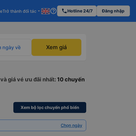
help_outline
phone
Hotline 24/7
Đăng nhập
re
Trở thành đối tác
arrow_drop_down
Xem giá
 ngày về
và giá vé ưu đãi nhất
: 10 chuyến
Xem bộ lọc chuyến phổ biến
Chọn ngày