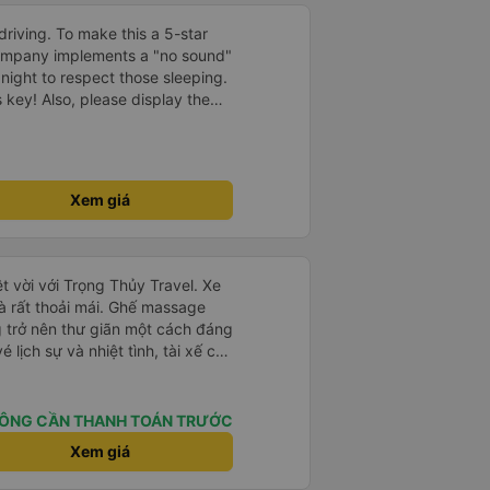
driving. To make this a 5-star
company implements a "no sound"
 night to respect those sleeping.
is key! Also, please display the
e the cabin for convenience. I
------ ​ Xe chất
t an toàn. Để dịch vụ hoàn hảo
 quy định rõ ràng về việc giữ im
Xem giá
ại) vào ban đêm để tránh làm
 Ngoài ra, nhà xe nên dán sẵn
 hành khách dễ dàng sử dụng.
à xe trong tương lai!
t vời với Trọng Thủy Travel. Xe
và rất thoải mái. Ghế massage
g trở nên thư giãn một cách đáng
 lịch sự và nhiệt tình, tài xế cẩn
thứ đều được tổ chức tốt. Các
 xe dễ dàng, và toàn bộ chuyến
. Tôi đặt vé qua Vexere, và toàn
ÔNG CẦN THANH TOÁN TRƯỚC
vé đến khi đến nơi - đều suôn sẻ
Xem giá
 hài lòng với công ty này và
ủy Travel một lần nữa. Rất đáng