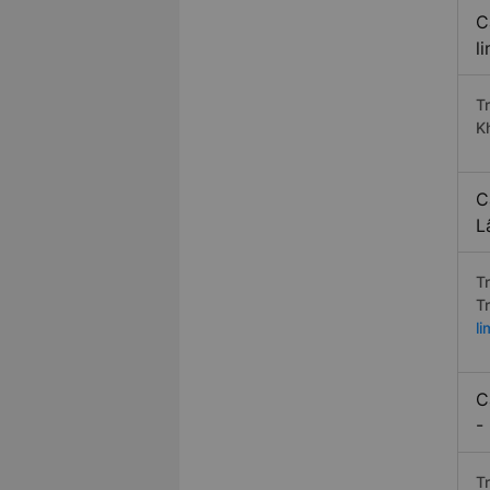
C
l
T
K
C
L
T
T
l
C
-
T