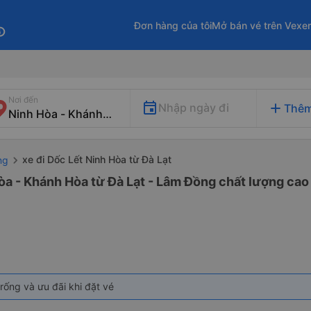
Đơn hàng của tôi
Mở bán vé trên Vexe
fo
Nơi đến
add
Nhập ngày đi
Thêm
xe đi Dốc Lết Ninh Hòa từ Đà Lạt
ng
òa - Khánh Hòa từ Đà Lạt - Lâm Đồng chất lượng cao 
rống và ưu đãi khi đặt vé