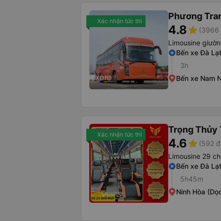
Phương Tra
Xác nhận tức thì
4.8
star
(3966 
Limousine giườ
Bến xe Đà Lạ
3h
Bến xe Nam N
Trọng Thủy 
Xác nhận tức thì
4.6
star
(592 đ
Limousine 29 ch
Bến xe Đà Lạ
5h45m
Ninh Hòa (Dọ