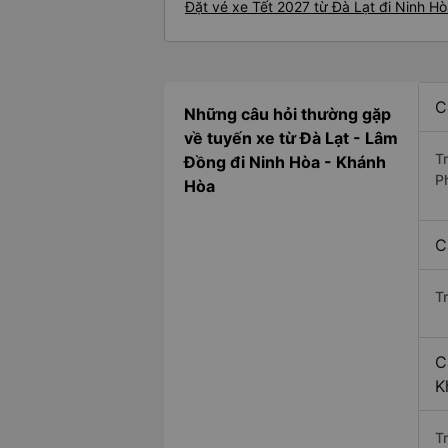
Đặt vé xe Tết 2027 từ Đà Lạt đi Ninh H
C
Những câu hỏi thường gặp
về tuyến xe từ Đà Lạt - Lâm
T
Đồng đi Ninh Hòa - Khánh
P
Hòa
C
T
C
K
Tr