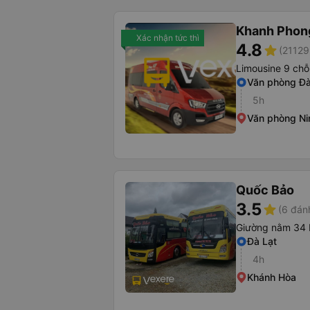
Khanh Phon
Xác nhận tức thì
4.8
star
(21129
Limousine 9 chỗ
Văn phòng Đà
5h
Văn phòng Ni
Quốc Bảo
3.5
star
(6 đán
Giường nằm 34 
Đà Lạt
4h
Khánh Hòa