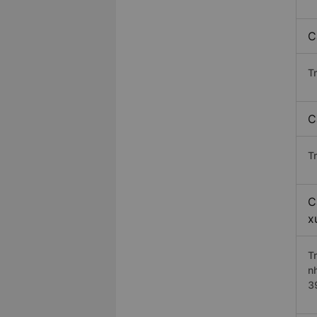
C
T
C
T
C
x
T
n
3