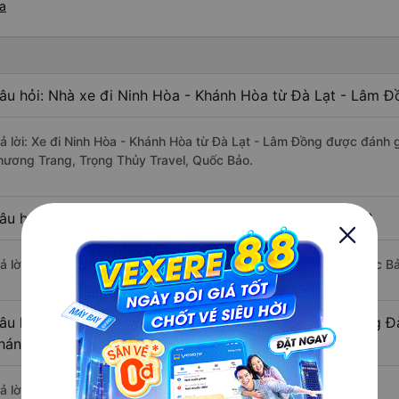
òa
âu hỏi: Nhà xe đi Ninh Hòa - Khánh Hòa từ Đà Lạt - Lâm Đ
rả lời: Xe đi Ninh Hòa - Khánh Hòa từ Đà Lạt - Lâm Đồng được đánh g
hương Trang, Trọng Thủy Travel, Quốc Bảo.
âu hỏi: Xe nào đi Ninh Hòa - Khánh Hòa có giá rẻ nhất?
rả lời: Vé xe rẻ nhất có mức giá là 340.000 đồng của nhà xe Quốc B
âu hỏi: Có bao nhiêu nhà xe đang khai thác tuyến đường Đ
hánh Hòa ?
ả lời: Hiện tại có 3 nhà xe khai thác tuyến đường.