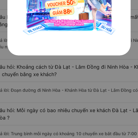
âu hỏi: Từ Đà Lạt - Lâm Đồng đi Ninh Hòa - Khánh Hòa mất 
ằng xe khách?
rả lời: Thời gian di chuyển bằng xe khách từ Đà Lạt - Lâm Đồng đi N
ếu mật độ giao thông thuận lợi.
âu hỏi: Khoảng cách từ Đà Lạt - Lâm Đồng đi Ninh Hòa - K
i chuyển bằng xe khách?
rả lời: Đoạn đường đi Ninh Hòa - Khánh Hòa từ Đà Lạt - Lâm Đồng c
âu hỏi: Mỗi ngày có bao nhiêu chuyến xe khách Đà Lạt - 
òa ?
rả lời: Trung bình mỗi ngày có khoảng 10 chuyến xe bắt đầu từ 7:00