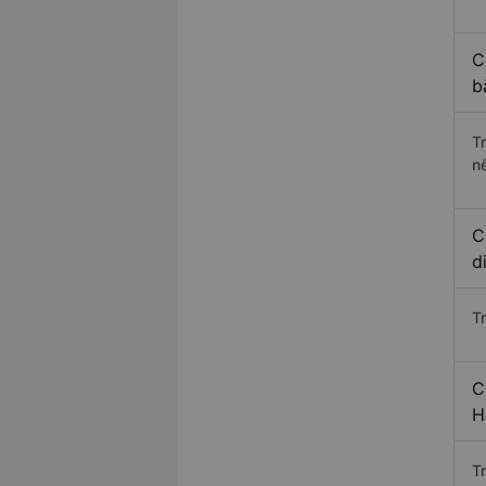
C
b
T
n
C
d
T
C
H
T