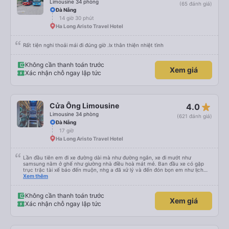
Limousine 34 phòng
(65 đánh giá)
Đà Nẵng
14 giờ 30 phút
Ha Long Aristo Travel Hotel
Rất tiện nghi thoải mái đi đúng giờ .lx thân thiện nhiệt tình
Không cần thanh toán trước
Xem giá
Xác nhận chỗ ngay lập tức
star_rate
Cửa Ông Limousine
4.0
Limousine 34 phòng
(621 đánh giá)
Đà Nẵng
17 giờ
Ha Long Aristo Travel Hotel
Lần đầu tiên em đi xe đường dài mà như đường ngắn, xe đi mướt như
samsung nằm ở ghế như giường nhà điều hoà mát mẻ. Ban đầu xe có gặp
trục trặc tài xế báo đến muộn, nhg a đã xử lý và đến đón bọn em như lịch
trên hệ thống. Anh tài xế Văn Sĩ quá vui tính và nhiệt tình, trời mưa gió đã
Xem thêm
chở bọn e về tận nơi an toàn. 5⭐️ cho anh tài xế Văn Sĩ cùng với nhà xe. Lần
sau e mong có duyên gặp lại a ạ.
Không cần thanh toán trước
Xem giá
Xác nhận chỗ ngay lập tức