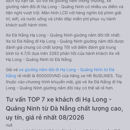
dịch vụ vận tải. So với xe giường nằm thông thường, xe
giường nằm đôi đi Hạ Long - Quảng Ninh có nhiều ưu điểm và
tiện nghi vượt trội. Màn hình LCD với hàng nghìn bộ phim giải
trí, wifi, và nước uống và chăn đắp miễn phí phục vụ hành
khách suốt hành trình.
Xe Đà Nẵng Hạ Long - Quảng Ninh giường nằm đôi tốt nhất:
Xe từ Đà Nẵng đi Hạ Long - Quảng Ninh giường nằm đôi được
đánh giá chung có chất lượng Tốt với điểm đánh giá trung
bình từ 4.7/5 dựa trên 3292 phản hồi của hành khách Xe về
Hạ Long - Quảng Ninh từ Đà Nẵng.
Giá vé
xe giường nằm đôi đi Hạ Long - Quảng Ninh từ Đà
Nẵng
rẻ nhất là 900000VND của hãng xe HK BUSLINES. Tùy
thuộc vào chương trình khuyến mãi, giá vé Xe Đà Nẵng đi Hạ
Long - Quảng Ninh giường nằm đôi này có thể sẽ rẻ hơn.
Tư vấn TOP 7 xe khách đi Hạ Long -
Quảng Ninh từ Đà Nẵng chất lượng cao,
uy tín, giá rẻ nhất 08/2026
null