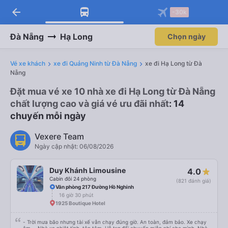
arrow_back
Tải app Vexere ngay!
Tải app Vexere
-30k
Mở app
Mở app
Nhận ưu đãi thành viên độc
-30k/ghế khi đặt vé máy bay qua
quyền
app
Đà Nẵng
Hạ Long
Chọn ngày
Vé xe khách
xe đi Quảng Ninh từ Đà Nẵng
xe đi Hạ Long từ Đà
Nẵng
Đặt mua vé xe 10 nhà xe đi Hạ Long từ Đà Nẵng
chất lượng cao và giá vé ưu đãi nhất
: 14
chuyến mỗi ngày
Vexere Team
Ngày cập nhật: 06/08/2026
Duy Khánh Limousine
4.0
Cabin đôi 24 phòng
(821 đánh giá)
Văn phòng 217 Đường Hồ Nghinh
16 giờ 30 phút
1925 Boutique Hotel
- Trời mưa bão nhưng tài xế vẫn chạy đúng giờ. An toàn, đảm bảo. Xe chạy