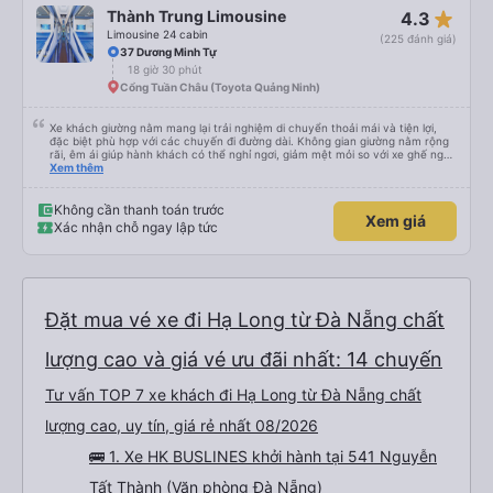
star_rate
Thành Trung Limousine
4.3
Limousine 24 cabin
(225 đánh giá)
37 Dương Minh Tự
18 giờ 30 phút
Cổng Tuần Châu (Toyota Quảng Ninh)
Xe khách giường nằm mang lại trải nghiệm di chuyển thoải mái và tiện lợi,
đặc biệt phù hợp với các chuyến đi đường dài. Không gian giường nằm rộng
rãi, êm ái giúp hành khách có thể nghỉ ngơi, giảm mệt mỏi so với xe ghế ngồi
thông thường. Hệ thống điều hòa hoạt động ổn định, xe vận hành êm, ít rung
Xem thêm
lắc. Trên xe được trang bị đầy đủ tiện ích như chăn, gối, rèm che riêng tư,
cổng sạc điện thoại và WiFi, tạo cảm giác dễ chịu trong suốt hành trình. Đội
ngũ tài xế và phụ xe phục vụ nhiệt tình, lịch sự, lái xe cẩn thận, đảm bảo an
Không cần thanh toán trước
Xem giá
toàn cho hành khách. Xe xuất bến đúng giờ, dừng nghỉ hợp lý, thuận tiện cho
Xác nhận chỗ ngay lập tức
việc ăn uống và vệ sinh. Với giá vé hợp lý, chất lượng phục vụ tốt, xe khách
giường nằm là lựa chọn đáng tin cậy cho những chuyến đi xa, đặc biệt là các
chuyến đi ban đêm.
Đặt mua vé xe đi Hạ Long từ Đà Nẵng chất
lượng cao và giá vé ưu đãi nhất: 14 chuyến
Tư vấn TOP 7 xe khách đi Hạ Long từ Đà Nẵng chất
lượng cao, uy tín, giá rẻ nhất 08/2026
🚌 1. Xe HK BUSLINES khởi hành tại 541 Nguyễn
Tất Thành (Văn phòng Đà Nẵng)