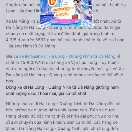
đón/trả tận nơi miễn phí tại nội thành Đà Nẵng và nội thành Hạ
Long - Quảng Ninh, rất thuận tiện cho du khách.
Xe Đà Nẵng Hạ Long - Quảng Ninh limousine tốt nhất: Xe từ
Đà Nẵng đi Hạ Long - Quảng Ninh limousine được đánh giá
chung có chất lượng Tốt với điểm đánh giá trung bình từ
4.3/5 dựa trên 5597 phản hồi của hành khách Xe về Hạ Long
- Quảng Ninh từ Đà Nẵng.
Giá vé
xe limousine đi Hạ Long - Quảng Ninh từ Đà Nẵng
rẻ
nhất là 450000VND của hãng xe Vạn Lục Tùng. Tùy thuộc
vào vị trí ngồi của bạn và chương trình khuyến mãi, giá vé Xe
Đà Nẵng đi Hạ Long - Quảng Ninh limousine này có thể sẽ rẻ
hơn
Dòng xe đi Hạ Long - Quảng Ninh từ Đà Nẵng giường nằm
chất lượng cao: Thoải mái, giá cả tốt nhất
Những nhà xe đi Hạ Long - Quảng Ninh từ Đà Nẵng đều sở
hữu những xe giường nằm chất lượng cao. Trên xe được
trang bị đầy đủ các trang thiết bị hiện đại phục vụ cho nhu
cầu di chuyển của hành khách. Bên cạnh đó, các hãng xe
khách Đà Nẵng Hạ Long - Quảng Ninh luôn chú trọng đến