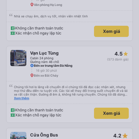
trả lời tại nhà riêng. Điểm cộng: Xe xuất bến và đến nơi đúng địa điểm đã
đăng ký. Nhân viên chuyên nghiệp, Nhiệt tình, mình đánh giá 4,5 sao cho cả
Văn phòng Hạ Long
app Vexere và HK Busline và hãng sẽ ngày phát triển để mang lại trải
nghiệm tiện lợi hơn cho hành khách.
Nhà xe chạy êm, dịch vụ tốt, nhân viên nhiệt tình
Không cần thanh toán trước
Xem giá
Xác nhận chỗ ngay lập tức
Vạn Lục Tùng
4.5
Cabin 24 phòng
(573 đánh giá)
Giường nằm 46 chỗ
Bến xe trung tâm Đà Nẵng
16 giờ 30 phút
Bến xe Bãi Cháy
Chúng tôi hơi lo lắng về chuyến đi vì chúng tôi đã đọc các nhận xét, nhưng
mọi thứ đều diễn ra tuyệt vời. Các tài xế thay đổi trong suốt chuyến đi và lái
xe rất cẩn thận. Đường đi êm ả, không hề rung chuyển. Chúng tôi đã dừng
đủ số lần để đi vệ sinh và dừng lại để ăn tối. Nhìn chung, ghế ngồi có thể hơi
Xem thêm
ngắn đối với những người cao trên 180 cm nhưng đó không phải là vấn đề
lớn. Chúng tôi rất thích chuyến đi.
Không cần thanh toán trước
Xem giá
Xác nhận chỗ ngay lập tức
star_rate
Cửa Ông Bus
4.2