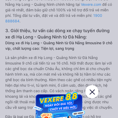
Nẵng Hạ Long - Quảng Ninh chính hãng tại
Vexere.com
để có
giá rẻ nhất, đảm bảo giữ chỗ 100% và hỗ trợ đổi trả vé miễn
phí. Tổng đài tư vấn, đặt vé và đổi trả vé miễn phí:
1900
888684
.
3. Giới thiệu, tư vấn các dòng xe chạy tuyến đường
xe đi Hạ Long - Quảng Ninh từ Đà Nẵng:
Dòng xe đi Hạ Long - Quảng Ninh từ Đà Nẵng limousine 9 chỗ
vip, chất lượng cao: Tiện lợi, sang trọng
Là sản phẩm xe đi Hạ Long - Quảng Ninh từ Đà Nẵng
limousine 9 chỗ cải tiến từ xe 16 chỗ. Nội thất được làm lại với
các ghế bọc da chuẩn Châu Âu, không chỉ êm ái cho chuyến
hành trình xa, mà còn mát mẻ và không hề bị hầm bí như các
ghế bọc da bình thường. Kèm theo các ghế có nhiều tiện nghi
hiện đại như ti-vi, tủ lạnh mini, ổ cắm usb, đèn đọc sách, hệ
thống âm thanh cao cấp. Có vách ngăn riêng biệt giữa
khoang lái và khoang hành khách. Khoảng cách giữa các ghế
ngồi rất thoải mái, không nhồi nhét. Luôn đáp ứng được nhu
cầu về sang trọng, thoải mái và tiện nghi trong việc di chuyển.
Đây là loại xe Đà Nẵng Hạ Long - Quảng Ninh có hỗ trợ