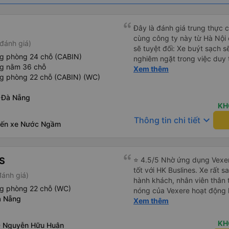
Đây là đánh giá trung thực củ
cùng công ty này từ Hà Nội
đánh giá)
sẽ tuyệt đối: Xe buýt sạch s
ng phòng 24 chỗ (CABIN)
nghiêm ngặt trong việc duy 
ng nằm 36 chỗ
phép ăn trên xe. Đây là lần đ
Xem thêm
ng phòng 22 chỗ (CABIN) (WC)
đến vấn đề sạch sẽ như vậy 
xe buýt đều trông mới và sạc
 Đà Nẵng
trên xe hoạt động hoàn hảo 
KH
sạc: Có sẵn cổng sạc USB v
keyboard_arrow_down
Thông tin chi tiết
tiên tôi thấy. • Môi trường 
Bến xe Nước Ngầm
bật đèn không cần thiết hoặc
thư giãn và ngủ trong suốt h
xuyên: Họ lên lịch dừng thư
S
⭐ 4.5/5 Nhờ ứng dụng Vexer
mọi người. Điểm chưa tốt: •
tốt với HK Buslines. Xe rất s
chót: Vài giờ trước khi khởi 
đánh giá)
hành khách, nhân viên thân 
điểm đón đã được thay đổi 
ng phòng 22 chỗ (WC)
nóng của Vexere hoạt động h
khoảng 30 phút. Tuy nhiên, 
à Nẵng
với khách hàng. Nhược điểm: 
Xem thêm
VND, tôi thấy công bằng. • T
trên ứng dụng quá nhanh, d
không thực sự thân thiện h
quay lại, điều này có thể dẫ
mức không thể chịu nổi. • X
KH
0 Nguyễn Hữu Huân