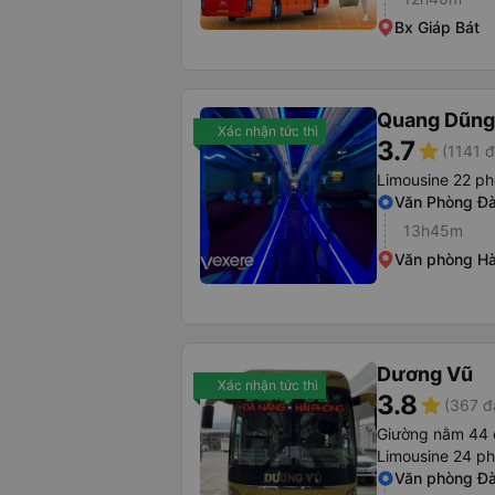
Bx Giáp Bát
Quang Dũng
Xác nhận tức thì
3.7
star
(1141 đ
Limousine 22 p
Văn Phòng Đà
13h45m
Văn phòng Hà
Dương Vũ
Xác nhận tức thì
3.8
star
(367 đ
Giường nằm 44 
Limousine 24 p
Văn phòng Đ