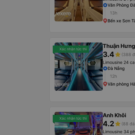
Văn Phòng Đ
13h
Bến xe Sơn T
Thuận Hưng
Xác nhận tức thì
3.4
star
(388 đ
Limousine 24 ca
Đà Nẵng
12h
Văn phòng Hà
Anh Khôi
Xác nhận tức thì
4.2
star
(88 đá
Limousine 34 p