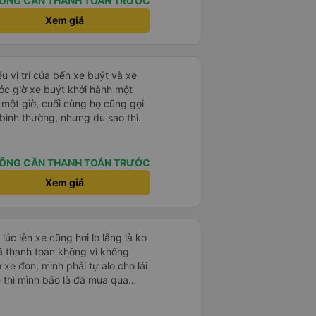
ÔNG CẦN THANH TOÁN TRƯỚC
ýt đến muộn 10-15 phút. Khi xe
Xem giá
nơi giúp đỡ chúng tôi và nhân
ũng đã xác nhận qua email. Xe
hoải mái. Tài xế rất tốt bụng và
 khách du lịch. Chúng tôi cảm
u vị trí của bến xe buýt và xe
đi. Cuối chuyến đi, tài xế đã
ước giờ xe buýt khởi hành một
 đưa đón miễn phí đến khách
 một giờ, cuối cùng họ cũng gọi
 sử dụng dịch vụ này.
ụ bình thường, nhưng dù sao thì
vì tôi rất thoải mái. Sẽ tuyệt
ơn. Nhưng tôi thích nó nên tôi
rất nhiều.
ÔNG CẦN THANH TOÁN TRƯỚC
Xem giá
lúc lên xe cũng hơi lo lắng là ko
đã thanh toán không vì không
ờ xe đón, mình phải tự alo cho lái
e thì mình báo là đã mua qua
xe mới kiểm tra và OK. Như vậy,
xác nhận với khách là tốt nhất,