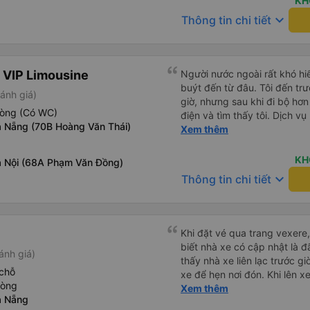
KH
Họ cho chúng tôi biết xe bu
keyboard_arrow_down
Thông tin chi tiết
buýt đến, tài xế đã đến tận 
viên chăm sóc khách hàng c
buýt sạch sẽ và giường ngủ t
chu đáo vì biết chúng tôi là
 VIP Limousine
Người nước ngoài rất khó hiể
thấy an toàn suốt cả chuyến 
buýt đến từ đâu. Tôi đến tr
ánh giá)
hướng dẫn chúng tôi đến xe
giờ, nhưng sau khi đi bộ hơn
sạn. Tôi rất khuyên bạn nên
hòng (Có WC)
điện và tìm thấy tôi. Dịch v
 Nẵng (70B Hoàng Văn Thái)
tôi ngủ ngon hơn ở khách sạn 
Xem thêm
hơn nếu tiếng còi xe bớt to h
cho điểm tối đa. Cảm ơn bạn 
KH
 Nội (68A Phạm Văn Đồng)
keyboard_arrow_down
Thông tin chi tiết
Khi đặt vé qua trang vexere, 
biết nhà xe có cập nhật là 
ánh giá)
thấy nhà xe liên lạc trước gi
chỗ
xe để hẹn nơi đón. Khi lên x
hòng
trang vexere thì lúc đó nhà 
Xem thêm
à Nẵng
nếu nhà xe liên hệ trước để 