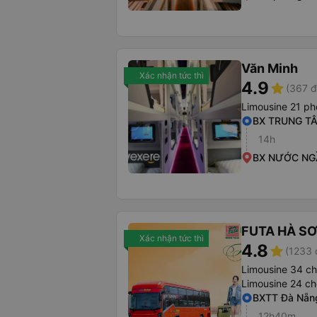
Văn Minh
Xác nhận tức thì
4.9
star
(367 đ
Limousine 21 p
BX TRUNG T
14h
BX NƯỚC NG
FUTA HÀ S
Xác nhận tức thì
4.8
star
(1233 
Limousine 34 c
Limousine 24 ch
BXTT Đà Nẵn
12h40m