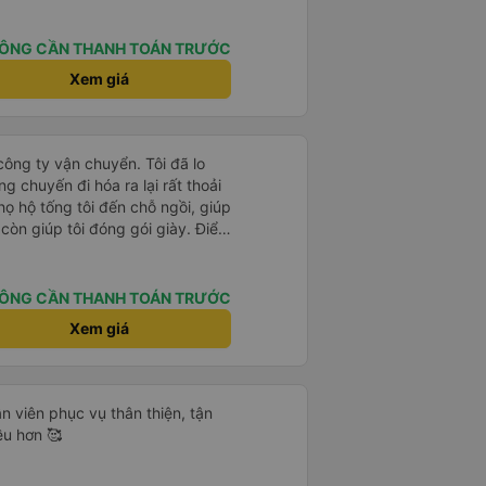
 của chúng tôi. Chúng tôi đến
i nghiệm đích thực :). Vấn đề
 điểm đón của chúng tôi. Họ gọi
ÔNG CẦN THANH TOÁN TRƯỚC
để thông báo nhưng chúng tôi
Xem giá
 Người quản lý trong khách sạn
ng tôi.
công ty vận chuyển. Tôi đã lo
g chuyến đi hóa ra lại rất thoải
họ hộ tống tôi đến chỗ ngồi, giúp
í còn giúp tôi đóng gói giày. Điểm
sớm hơn một tiếng so với giờ
n tôi không biết chuyện gì sẽ xảy
rên vé. Nhìn chung, tôi rất hài
ÔNG CẦN THANH TOÁN TRƯỚC
 vui vì đã chọn công ty này.
Xem giá
ân viên phục vụ thân thiện, tận
ều hơn 🥰