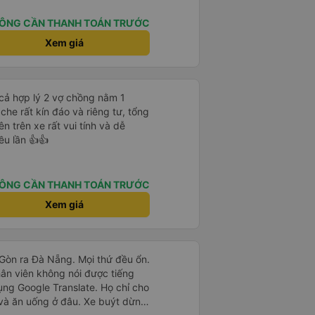
ÔNG CẦN THANH TOÁN TRƯỚC
Xem giá
cả hợp lý 2 vợ chồng nằm 1
che rất kín đáo và riêng tư, tổng
ên trên xe rất vui tính và dễ
ều lần 👍👍
ÔNG CẦN THANH TOÁN TRƯỚC
Xem giá
i Gòn ra Đà Nẵng. Mọi thứ đều ổn.
hân viên không nói được tiếng
ụng Google Translate. Họ chỉ cho
 và ăn uống ở đâu. Xe buýt dừng