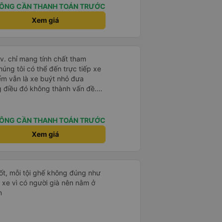
ắng.
ÔNG CẦN THANH TOÁN TRƯỚC
Xem giá
.v. chỉ mang tính chất tham
húng tôi có thể đến trực tiếp xe
iểm vẫn là xe buýt nhỏ đưa
g điều đó không thành vấn đề.
ờ từ Hà Nội nhưng đã nghỉ rất
 hành khách tôi đoán vậy và chỉ
 rất tốt. Không có WC trên xe
ÔNG CẦN THANH TOÁN TRƯỚC
 bạn sẽ nghỉ 30 phút hai lần ở
Xem giá
ghìn đồng để sử dụng phòng
à cũng có thể mua rất nhiều đồ
. Ghế ngồi rất thoải mái! Hãy
 đường không được tốt nên có
 tốt, mỗi tội ghế không đúng như
đã đặt 2 ghế trên cùng ở phía sau
xe vì có người già nên nằm ở
thể cảm thấy xe buýt rung rất
n
 trước những ghế này thoải mái
hể sử dụng chúng vì chúng trống.
rất tốt :)