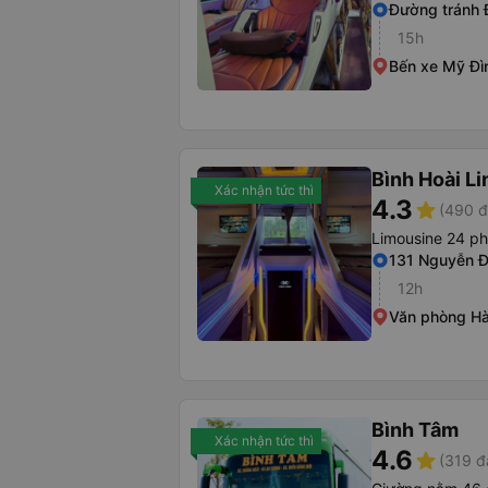
Đường tránh 
15h
Bến xe Mỹ Đì
Bình Hoài L
Xác nhận tức thì
4.3
star
(490 đ
Limousine 24 p
131 Nguyễn Đ
12h
Văn phòng Hà
Bình Tâm
Xác nhận tức thì
4.6
star
(319 đ