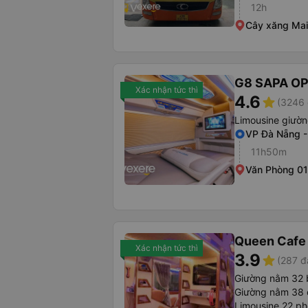
12h
Cây xăng Mai
G8 SAPA O
Xác nhận tức thì
4.6
star
(3246 
Limousine giườn
VP Đà Nẵng -
11h50m
Văn Phòng 01
Queen Cafe
Xác nhận tức thì
3.9
star
(287 đ
Giường nằm 32
Giường nằm 38
Limousine 22 p