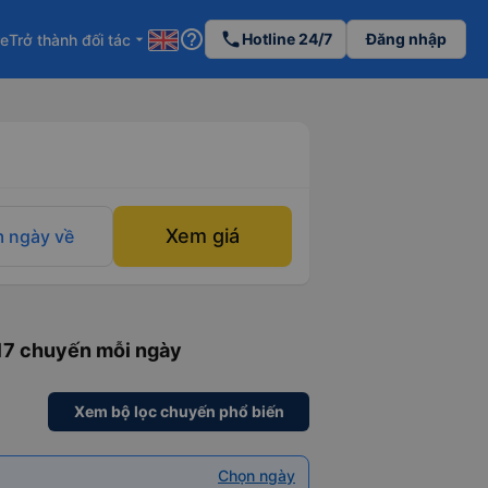
help_outline
phone
Hotline 24/7
Đăng nhập
re
Trở thành đối tác
arrow_drop_down
Xem giá
 ngày về
117 chuyến mỗi ngày
Xem bộ lọc chuyến phổ biến
Chọn ngày