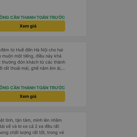
ÔNG CẦN THANH TOÁN TRƯỚC
Xem giá
 đêm từ Huế đến Hà Nội cho hai
n muộn một tiếng, điều này khá
t thường đón khách từ các thành
i rất thoải mái, ghế nằm êm ái,
 như tôi vẫn ngủ ngon. Sau khi
chiếc túi nhỏ trên xe, nhưng đã
ó hoàn toàn nguyên vẹn. Tất
ÔNG CẦN THANH TOÁN TRƯỚC
những rắc rối như vậy, nhưng thật
Xem giá
t quan tâm đến khách hàng của
 đi xe của họ lần nữa.
hiệt tình, tận tâm, mình lên nhầm
ài xế và lơ xe cả 2 xe đều rất
hưng chất lượng rất tốt, trong vé