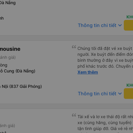
Đà Nẵng
KH
nh
keyboard_arrow_down
Thông tin chi tiết
imousine
Chúng tôi đã đặt vé xe buýt
người. Xe buýt đến điểm đó
ánh giá)
bình thường ở đây vì xe buý
hòng
phố khác trước đó. Chuyến đ
ỗ Cung (Đà Nẵng)
và ngay cả người cao 1,80 m
Xem thêm
đến nơi, chúng tôi quên một 
nhận lại được vào tối hôm đ
KH
 Nội (837 Giải Phóng)
nhiên, tốt hơn hết là tránh 
keyboard_arrow_down
Thông tin chi tiết
tốt khi thấy công ty xe buý
mình. Chúng tôi chắc chắn sẽ
Tài xế và lơ xe thái độ rất n
xe (cùng hãng, cùng tuyến) t
ánh giá)
tận tình giúp đỡ. Giá vé rẻ n