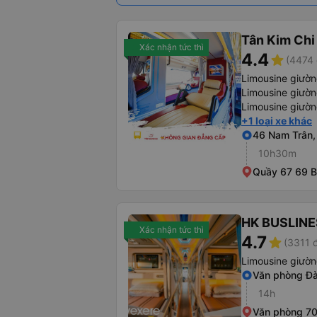
Tân Kim Chi
Xác nhận tức thì
4.4
star
(4474 
Limousine giườ
Limousine giườ
Limousine giườ
+1 loại xe khác
46 Nam Trân,
10h30m
Quầy 67 69 
HK BUSLINE
Xác nhận tức thì
4.7
star
(3311 
Limousine giườ
Văn phòng Đ
14h
Văn phòng 7