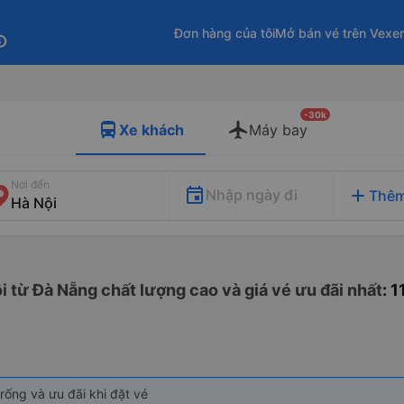
Đơn hàng của tôi
Mở bán vé trên Vexe
fo
-30k
Xe khách
Máy bay
Nơi đến
add
Nhập ngày đi
Thêm
i từ Đà Nẵng chất lượng cao và giá vé ưu đãi nhất
: 
rống và ưu đãi khi đặt vé