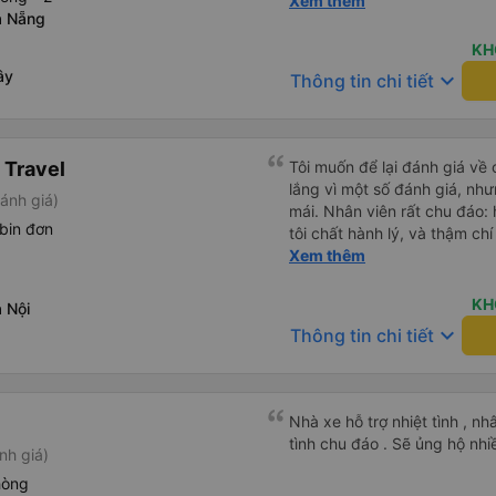
4 lần trong chuyến đi 16 giờ
Xem thêm
à Nẵng
sớm hơn dự kiến 3 tiếng. Trả
chính là công ty đã thay đổi
KH
cho chúng tôi cả buổi sáng 
ây
keyboard_arrow_down
Thông tin chi tiết
không hiểu được tiếng Việt.
của chúng tôi đã giúp đỡ chú
 Travel
Tôi muốn để lại đánh giá về 
lắng vì một số đánh giá, nhưn
ánh giá)
mái. Nhân viên rất chu đáo: 
bin đơn
tôi chất hành lý, và thậm ch
trừ duy nhất là xe buýt đến 
Xem thêm
khởi hành, giống như tôi, nê
ra nếu tôi đến đúng giờ ghi t
KH
 Nội
lòng với chuyến đi và tôi rất
keyboard_arrow_down
Thông tin chi tiết
Nhà xe hỗ trợ nhiệt tình , nh
tình chu đáo . Sẽ ủng hộ nhi
nh giá)
hòng