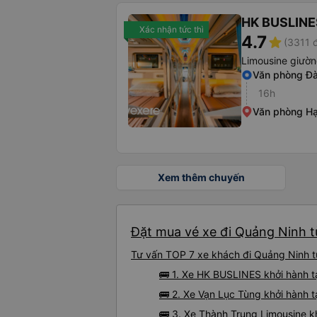
HK BUSLINE
Xác nhận tức thì
4.7
star
(3311 
Limousine giườ
Văn phòng Đ
16h
Văn phòng H
Xem thêm chuyến
Đặt mua vé xe đi Quảng Ninh t
Tư vấn TOP 7 xe khách đi Quảng Ninh từ
🚌 1. Xe HK BUSLINES khởi hành 
🚌 2. Xe Vạn Lục Tùng khởi hành
🚌 3. Xe Thành Trung Limousine k