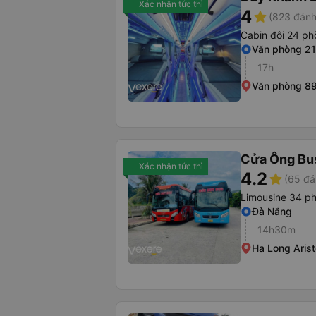
Xác nhận tức thì
4
star
(823 đánh
Cabin đôi 24 p
Văn phòng 2
17h
Văn phòng 89
Cửa Ông Bu
Xác nhận tức thì
4.2
star
(65 đá
Limousine 34 p
Đà Nẵng
14h30m
Ha Long Arist