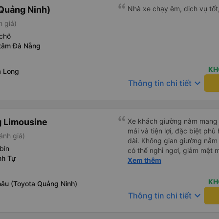
Quảng Ninh)
Nhà xe chạy êm, dịch vụ tốt,
h giá)
chỗ
 tâm Đà Nẵng
KH
ạ Long
keyboard_arrow_down
Thông tin chi tiết
 Limousine
Xe khách giường nằm mang lạ
mái và tiện lợi, đặc biệt ph
ánh giá)
dài. Không gian giường nằm 
bin
có thể nghỉ ngơi, giảm mệt m
nh Tự
thường. Hệ thống điều hòa hoạt động ổn định, xe vận hành
Xem thêm
êm, ít rung lắc. Trên xe được
chăn, gối, rèm che riêng tư, 
KH
âu (Toyota Quảng Ninh)
cảm giác dễ chịu trong suốt hành trình. Đội
keyboard_arrow_down
Thông tin chi tiết
xe phục vụ nhiệt tình, lịch s
toàn cho hành khách. Xe xu
lý, thuận tiện cho việc ăn uống và vệ sin