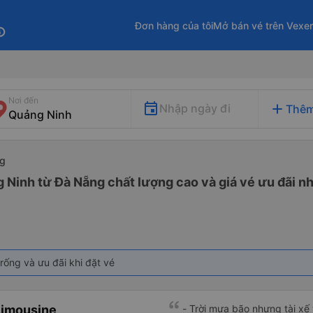
Đơn hàng của tôi
Mở bán vé trên Vexe
fo
Nơi đến
add
Nhập ngày đi
Thêm
ng
 Ninh từ Đà Nẵng chất lượng cao và giá vé ưu đãi n
rống và ưu đãi khi đặt vé
Limousine
- Trời mưa bão nhưng tài xế