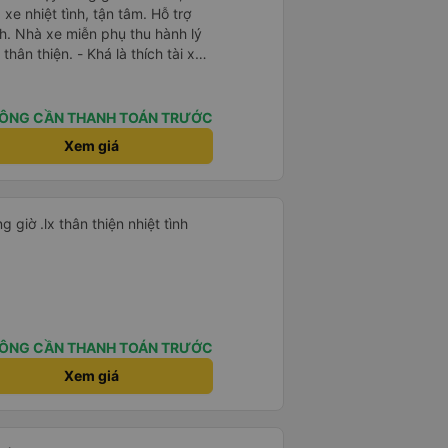
e nhiệt tình, tận tâm. Hỗ trợ
h. Nhà xe miễn phụ thu hành lý
thân thiện. - Khá là thích tài xế.
 thiện, nhiệt tình. - Xe ngồi thoải
ạc. - Giữa trời mưa bão, mình
y nên cho 5 sao.
ÔNG CẦN THANH TOÁN TRƯỚC
Xem giá
Rất tiện nghi thoải mái đi đúng giờ .lx thân thiện nhiệt tình
ÔNG CẦN THANH TOÁN TRƯỚC
Xem giá