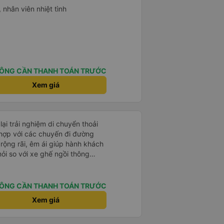
 nhân viên nhiệt tình
ÔNG CẦN THANH TOÁN TRƯỚC
Xem giá
i trải nghiệm di chuyển thoải
ù hợp với các chuyến đi đường
rộng rãi, êm ái giúp hành khách
ỏi so với xe ghế ngồi thông
 trang bị đầy đủ tiện ích như
cổng sạc điện thoại và WiFi, tạo
ÔNG CẦN THANH TOÁN TRƯỚC
 ngũ tài xế và phụ
Xem giá
ự, lái xe cẩn thận, đảm bảo an
ất bến đúng giờ, dừng nghỉ hợp
h. Với giá vé hợp lý,