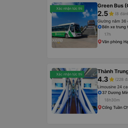
Green Bus (
Xác nhận tức thì
2.5
star
(8 đán
Giường nằm 36 
Bến xe trung
17h
Văn phòng H
Thành Trung
Xác nhận tức thì
4.3
star
(228 đ
Limousine 24 ca
37 Dương Mi
18h30m
Cổng Tuần Ch