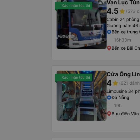
Vạn Lục Tù
Xác nhận tức thì
4.5
star
(573 đ
Cabin 24 phòng
Giường nằm 46 
Bến xe trung
16h30m
Bến xe Bãi C
Cửa Ông Li
Xác nhận tức thì
4
star
(621 đánh
Limousine 34 p
Đà Nẵng
19h
Bưu điện Vân