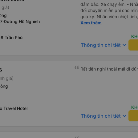
đảm bảo. Xe chạy êm. - Nhà x
 giá)
đổi chuyến miễn phí cho mìn
hòng
quá ký. Nhân viên nhiệt tình, 
17 Đường Hồ Nghinh
Lái xe an toàn. Chu đáo, thân
Xem thêm
mái, có massage, có ổ cắm s
vẫn kịp giờ check-in sân ba
KH
8 Trần Phú
keyboard_arrow_down
Thông tin chi tiết
s
nh giá)
hòng
KH
o Travel Hotel
keyboard_arrow_down
Thông tin chi tiết