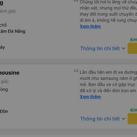
ng
Chúng tôi hơi lo lắng về chu
nhận xét, nhưng mọi thứ đều 
ánh giá)
thay đổi trong suốt chuyến đ
đi êm ả, không hề rung chuy
chỗ
để đi vệ sinh và dừng lại để
Xem thêm
 tâm Đà Nẵng
thể hơi ngắn đối với những 
không phải là vấn đề lớn. Chú
KH
háy
keyboard_arrow_down
Thông tin chi tiết
mousine
Lần đầu tiên em đi xe đườn
mướt như samsung nằm ở gh
 giá)
mẻ. Ban đầu xe có gặp trục 
hòng
đã xử lý và đến đón bọn em n
xế Văn Sĩ quá vui tính và nhi
Xem thêm
e về tận nơi an toàn. 5⭐️ cho
xe. Lần sau e mong có duyên
KH
 Đồn
keyboard_arrow_down
Thông tin chi tiết