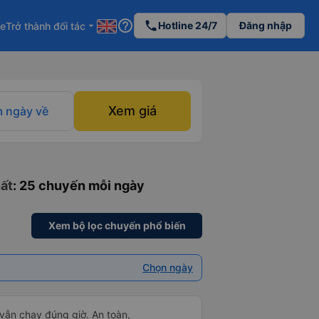
help_outline
phone
Hotline 24/7
Đăng nhập
re
Trở thành đối tác
arrow_drop_down
Xem giá
 ngày về
hất
: 25 chuyến mỗi ngày
Xem bộ lọc chuyến phổ biến
Chọn ngày
 vẫn chạy đúng giờ. An toàn,