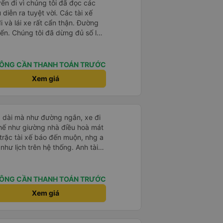
yến đi vì chúng tôi đã đọc các
diễn ra tuyệt vời. Các tài xế
i và lái xe rất cẩn thận. Đường
ển. Chúng tôi đã dừng đủ số lần
 ăn tối. Nhìn chung, ghế ngồi có
người cao trên 180 cm nhưng đó
ng tôi rất thích chuyến đi.
ÔNG CẦN THANH TOÁN TRƯỚC
Xem giá
g dài mà như đường ngắn, xe đi
ế như giường nhà điều hoà mát
trặc tài xế báo đến muộn, nhg a
hư lịch trên hệ thống. Anh tài
ệt tình, trời mưa gió đã chở bọn
 anh tài xế Văn Sĩ cùng với nhà
 gặp lại a ạ.
ÔNG CẦN THANH TOÁN TRƯỚC
Xem giá