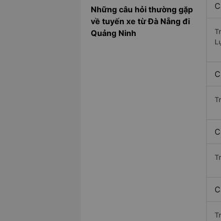
C
Những câu hỏi thường gặp
về tuyến xe từ Đà Nẵng đi
T
Quảng Ninh
L
C
T
C
Tr
C
T