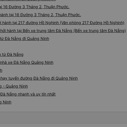
hàng, chỉ tại văn phòng đại d
Điểm cộng: Xe xuất bến và 
tại 16 Đường 3 Tháng 2, Thuận Phước.
ký. Nhân viên chuyên nghiệp
 hành tại 16 Đường 3 Tháng 2, Thuận Phước.
sao cho cả app Vexere và H
ởi hành tại 217 đường Hồ Nghinh (Văn phòng 217 Đường Hồ Nghinh)
triển để mang lại trải nghiệm
khởi hành tại Bến xe trung tâm Đà Nẵng (Bến xe trung tâm Đà Nẵng)
 từ Đà Nẵng đi Quảng Ninh
h từ Đà Nẵng
iá nhà xe Đà Nẵng Quảng Ninh
nh
e chạy tuyến đường Đà Nẵng đi Quảng Ninh
g - Quảng Ninh
 Đà Nẵng nhanh và uy tín nhất
g Ninh