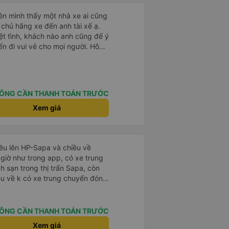
iên mình thấy một nhà xe ai cũng
h chủ hãng xe đến anh tài xế ạ.
iệt tình, khách nào anh cũng để ý
n đi vui vẻ cho mọi người. Hôm
 đường tắc làm xe đi muộn nhiều,
lo từ a-z chứ không có phụ xe
 thấy anh lái xe vẫn cố gắng
 vẻ nhất có thể. Mình nghĩ
ÔNG CẦN THANH TOÁN TRƯỚC
e ở tất cả các xe cho lái xe đỡ
e biết nói tiếng Anh, hoặc mở
Xem giá
h giao tiếp cho các anh lái xe
 thấy những chuyến lên các vùng
 nước ngoài, nhưng họ lại không
iều lên HP-Sapa và chiều về
n dù tài xế - phụ xe có nhiệt tình
 giờ như trong app, có xe trung
ểu được hay có trải nghiệm vui
h sạn trong thị trấn Sapa, còn
ều về k có xe trung chuyển đón,
Điện Biên Phủ, chiều về xe đi
ến xe Vĩnh Niệm rồi
ÔNG CẦN THANH TOÁN TRƯỚC
Xem giá