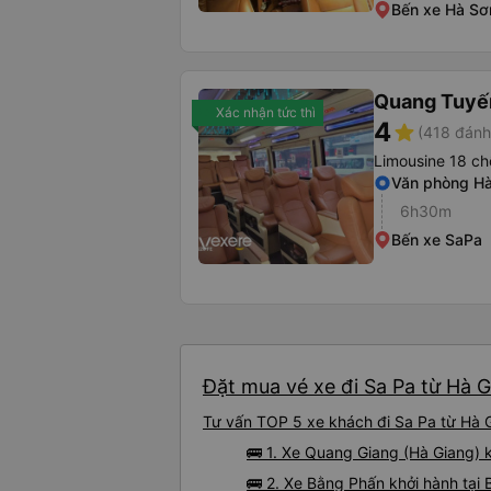
Bến xe Hà Sơ
Quang Tuyến
Xác nhận tức thì
4
star
(418 đánh
Limousine 18 ch
Văn phòng Hà
6h30m
Bến xe SaPa
Đặt mua vé xe đi Sa Pa từ Hà G
Tư vấn TOP 5 xe khách đi Sa Pa từ Hà G
🚌 1. Xe Quang Giang (Hà Giang) 
🚌 2. Xe Bằng Phấn khởi hành tại