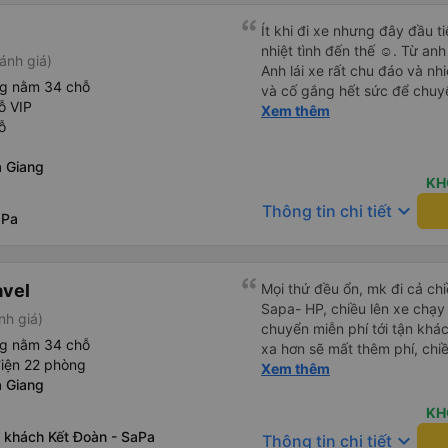
Ít khi đi xe nhưng đây đầu t
nhiệt tình đến thế ☺️. Từ an
ánh giá)
Anh lái xe rất chu đáo và nh
ng nằm 34 chỗ
và cố gắng hết sức để chuyế
ỗ VIP
qua cuối tuần nên rất đông,
Xem thêm
ỗ
cũng chỉ có mình anh lái xe 
nên ai cũng mệt, nhưng mình
 Giang
khiến mọi người thấy thoải mái vui
KH
hãng xe có thể có thêm phụ x
keyboard_arrow_down
Thông tin chi tiết
mệt, tìm thêm các bạn phụ x
aPa
các lớp phụ đạo dạy tiếng An
đường dài. Vì cá nhân mình
du lịch thế này nhiều khách
avel
Mọi thứ đều ổn, mk đi cả ch
giao tiếp được với tài xế, nê
Sapa- HP, chiều lên xe chạy
đến đâu, chưa chắc họ đã hi
nh giá)
chuyển miễn phí tới tận khác
trên xe.
ng nằm 34 chỗ
xa hơn sẽ mất thêm phí, chi
điện 22 phòng
phải tự ra điểm đón tại 599 
Xem thêm
 Giang
nhah hơn, 4h mk đã về tới b
KH
 khách Kết Đoàn - SaPa
keyboard_arrow_down
Thông tin chi tiết