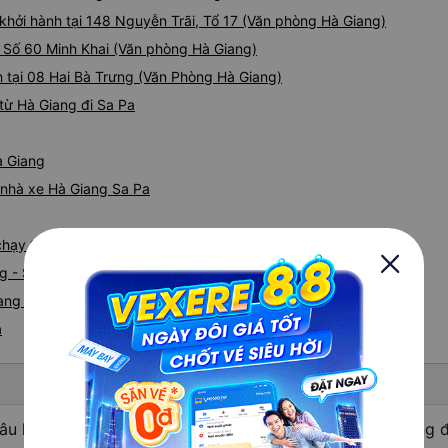
khởi hành tại 148 Nguyễn Trãi, Tổ 17 (Văn phòng Hà Giang)
i Số 60 Minh Khai (Văn phòng Hà Giang)
h tại 08 Hai Bà Trưng (Văn Phòng Hà Giang)
từ Hà Giang đi Sa Pa
à Giang
á nhà xe Hà Giang Sa Pa
 chạy tuyến đường Hà Giang đi Sa Pa
g - Sa Pa
ang nhanh và uy tín nhất
a
âu hỏi: Nhà xe đi Sa Pa - Lào Cai từ Hà Giang - Hà Giang 