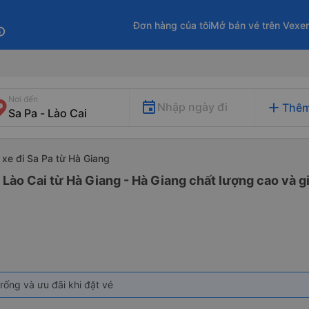
Đơn hàng của tôi
Mở bán vé trên Vexe
fo
Nơi đến
add
Nhập ngày đi
Thêm
xe đi Sa Pa từ Hà Giang
- Lào Cai từ Hà Giang - Hà Giang chất lượng cao và g
rống và ưu đãi khi đặt vé