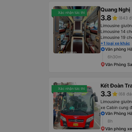
Quang Nghị
Xác nhận tức thì
3.8
star
(843 đ
Limousine giườ
Limousine 14 ch
Limousine 19 ch
+1 loại xe khác
Văn phòng Hà
6h30m
Văn Phòng S
Kết Đoàn Tr
Xác nhận tức thì
3.3
star
(68 đá
Limousine giườ
xe Cabin cung 
Văn Phòng Hà
8h
Văn phòng xe