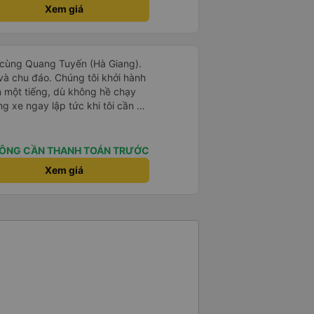
 đối diện của xe buýt, và là
Xem giá
dưới!) - có thể là do lỗi của tôi
 không ghi rõ, vì vậy hãy cực kỳ
 Một lần nữa, hoàn toàn không
 - mọi thứ về chuyến đi của tôi
ịch cùng Quang Tuyến (Hà Giang).
n và chu đáo. Chúng tôi khởi hành
n một tiếng, dù không hề chạy
 xe ngay lập tức khi tôi cần đi
 chúng tôi cảm thấy hoàn toàn an
 rất khuyến khích mọi người sử
y.
ÔNG CẦN THANH TOÁN TRƯỚC
Xem giá