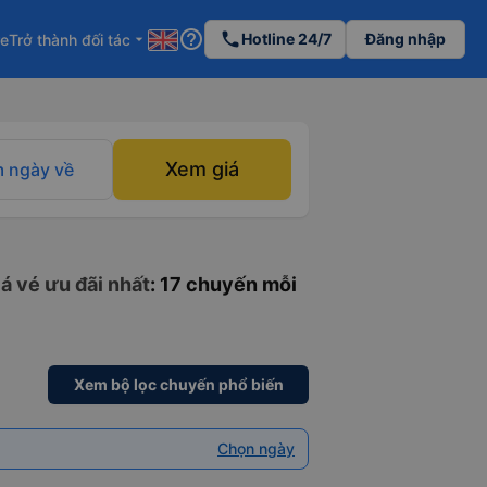
help_outline
phone
Hotline 24/7
Đăng nhập
re
Trở thành đối tác
arrow_drop_down
Xem giá
 ngày về
iá vé ưu đãi nhất
: 17 chuyến mỗi
Xem bộ lọc chuyến phổ biến
Chọn ngày