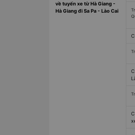
về tuyến xe từ Hà Giang -
T
Hà Giang đi Sa Pa - Lào Cai
Q
C
T
C
L
Tr
C
x