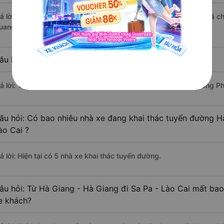
rả lời: Xe đi Sa Pa - Lào Cai từ Hà Giang - Hà Giang được đánh giá c
uang Giang (Hà Giang), Bằng Phấn, Quang Tuyến (Hà Giang).
âu hỏi: Xe nào đi Sa Pa - Lào Cai có giá rẻ nhất?
rả lời: Vé xe rẻ nhất có mức giá là 285.000 đồng của nhà xe Bằng P
âu hỏi: Có bao nhiêu nhà xe đang khai thác tuyến đường H
ào Cai ?
ả lời: Hiện tại có 5 nhà xe khai thác tuyến đường.
âu hỏi: Từ Hà Giang - Hà Giang đi Sa Pa - Lào Cai mất bao
e khách?