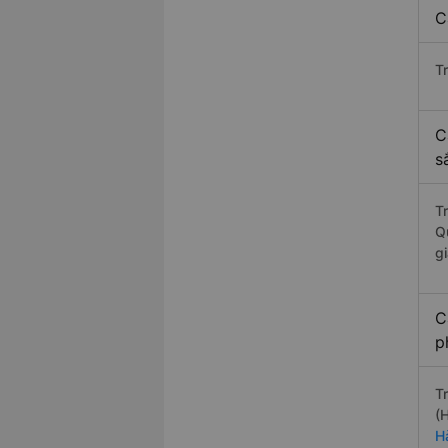
C
T
C
s
T
Q
g
C
p
T
(
H