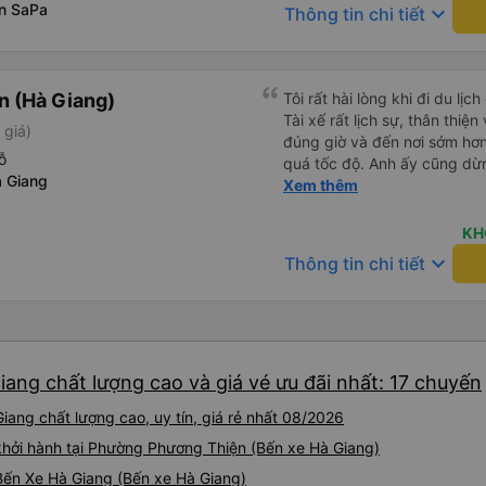
không như tôi mong đợi (phía
n SaPa
keyboard_arrow_down
Thông tin chi tiết
giường tầng trên thay vì tầng 
nhưng nếu vậy thì trang web
cẩn thận khi chọn chỗ ngồi!
phải lỗi của công ty xe buýt
 (Hà Giang)
Tôi rất hài lòng khi đi du l
đều hoàn hảo.
Tài xế rất lịch sự, thân thiệ
 giá)
đúng giờ và đến nơi sớm hơ
ỗ
quá tốc độ. Anh ấy cũng dừng
 Giang
vệ sinh. Suốt cả chuyến đi,
Xem thêm
toàn. Dịch vụ tuyệt vời – tôi
dụng dịch vụ của công ty nà
KH
keyboard_arrow_down
Thông tin chi tiết
iang chất lượng cao và giá vé ưu đãi nhất: 17 chuyến
iang chất lượng cao, uy tín, giá rẻ nhất 08/2026
khởi hành tại Phường Phương Thiện (Bến xe Hà Giang)
 Bến Xe Hà Giang (Bến xe Hà Giang)