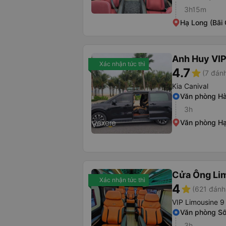
3h15m
Hạ Long (Bãi
Anh Huy VI
Xác nhận tức thì
4.7
star
(7 đánh
Kia Canival
Văn phòng Hà
3h
Văn phòng H
Cửa Ông Li
Xác nhận tức thì
4
star
(621 đánh
VIP Limousine 9
Văn phòng S
3h