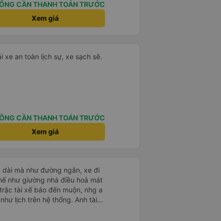
ÔNG CẦN THANH TOÁN TRƯỚC
Xem giá
i xe an toàn lịch sự, xe sạch sẽ.
ÔNG CẦN THANH TOÁN TRƯỚC
Xem giá
g dài mà như đường ngắn, xe đi
ế như giường nhà điều hoà mát
trặc tài xế báo đến muộn, nhg a
hư lịch trên hệ thống. Anh tài
ệt tình, trời mưa gió đã chở bọn
 anh tài xế Văn Sĩ cùng với nhà