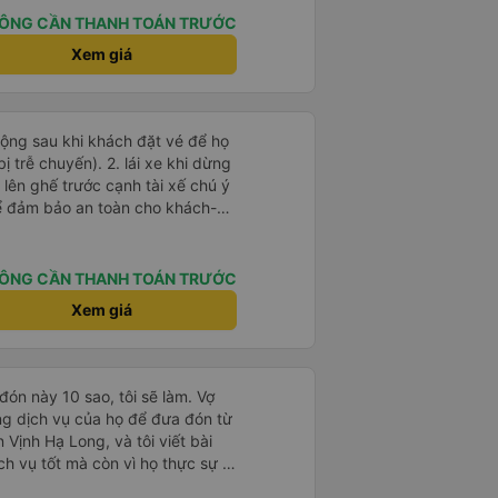
 gặp lại a ạ.
ÔNG CẦN THANH TOÁN TRƯỚC
Xem giá
 động sau khi khách đặt vé để họ
). 2. lái xe khi dừng
lên ghế trước cạnh tài xế chú ý
ể đảm bảo an toàn cho khách-
 chữ nhật dạng ô lưới, cửa
vỉa hè tương đương 1 viên gạch
ÔNG CẦN THANH TOÁN TRƯỚC
n Tng kịp 20h, để khách nối
Xem giá
g đãng.
ón này 10 sao, tôi sẽ làm. Vợ
ng dịch vụ của họ để đưa đón từ
 Vịnh Hạ Long, và tôi viết bài
ch vụ tốt mà còn vì họ thực sự là
 của chúng tôi bị hoãn nghiêm