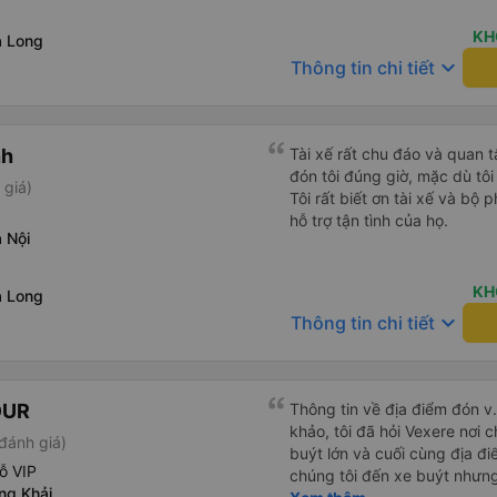
trọng, và mặc dù đã cố gắng 
vẫn đến sân bay muộn hơn ha
KH
ạ Long
kiệt sức và hoàn toàn nghĩ 
keyboard_arrow_down
Thông tin chi tiết
trước, có khả năng gây ngu
ngoạn Vịnh Hạ Long của chú
ngạc nhiên, tài xế vẫn ở đó,
ấy bình tĩnh giúp chúng tôi
nh
Tài xế rất chu đáo và quan 
lên một chiếc xe rất thoải m
đón tôi đúng giờ, mặc dù tôi
 giá)
Chuyến đi diễn ra suôn sẻ v
Tôi rất biết ơn tài xế và bộ
làm nên sự khác biệt của cô
hỗ trợ tận tình của họ.
hàng tuyệt vời và sự thấu hi
 Nội
đúng nghĩa đen!) để đảm bả
bị hủy hoại. Rất, rất đáng để 
KH
ạ Long
keyboard_arrow_down
Thông tin chi tiết
OUR
Thông tin về địa điểm đón v
khảo, tôi đã hỏi Vexere nơi c
đánh giá)
buýt lớn và cuối cùng địa đ
ỗ VIP
chúng tôi đến xe buýt nhưn
ng Khải