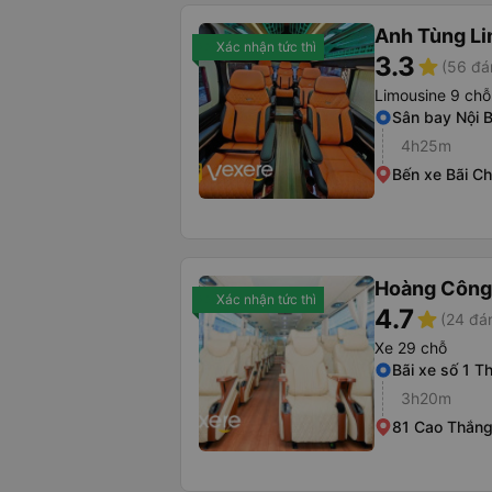
Anh Tùng L
Xác nhận tức thì
3.3
star
(56 đá
Limousine 9 chỗ
Sân bay Nội B
4h25m
Bến xe Bãi C
Hoàng Công
Xác nhận tức thì
4.7
star
(24 đá
Xe 29 chỗ
Bãi xe số 1 T
3h20m
81 Cao Thắn