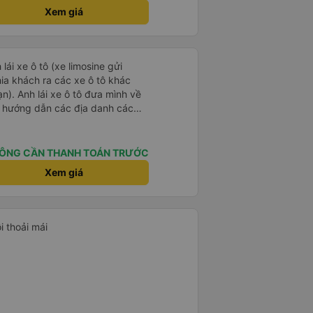
Xem giá
 lái xe ô tô (xe limosine gửi
ia khách ra các xe ô tô khác
mình về
và hướng dẫn các địa danh các
ình để ý khi anh trả khách thì
 xe cho khách (tiểu tiết nhưng
ch anh lái
ÔNG CẦN THANH TOÁN TRƯỚC
i mẹ mình về những quan điểm
Xem giá
g xin tên của anh chỉ biết anh ở
 sau được anh lái xe tiếp và anh
hiều người biết đến anh hơn.
i thoải mái