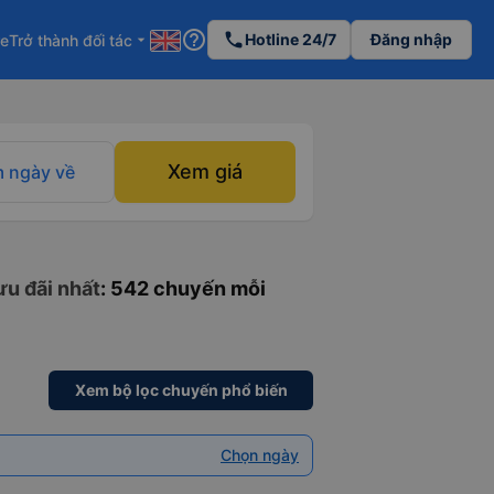
help_outline
phone
Hotline 24/7
Đăng nhập
re
Trở thành đối tác
arrow_drop_down
Xem giá
 ngày về
ưu đãi nhất
: 542 chuyến mỗi
Xem bộ lọc chuyến phổ biến
Chọn ngày