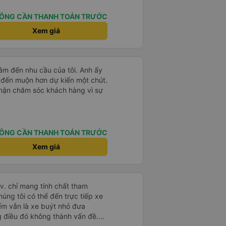
hết sức để liên lạc, chúng tôi
i tiếng. Chúng tôi căng thẳng,
ÔNG CẦN THANH TOÁN TRƯỚC
rằng mình sẽ lỡ chuyến xe đã đặt
Xem giá
y hiểm cho toàn bộ chuyến du
ng tôi vào ngày hôm sau. Thật
 kiên nhẫn chờ đợi chúng tôi. Anh
 mang hành lý và đưa chúng tôi
tâm đến nhu cầu của tôi. Anh ấy
ái, sạch sẽ và có máy lạnh.
 đến muộn hơn dự kiến ​​một chút.
à an toàn. Nhưng điều thực sự
 phận chăm sóc khách hàng vì sự
ng ty này chính là dịch vụ khách
ểu. Họ đã nỗ lực hết mình (theo
o kỳ nghỉ của chúng tôi không
giới thiệu!
ÔNG CẦN THANH TOÁN TRƯỚC
Xem giá
.v. chỉ mang tính chất tham
húng tôi có thể đến trực tiếp xe
iểm vẫn là xe buýt nhỏ đưa
g điều đó không thành vấn đề.