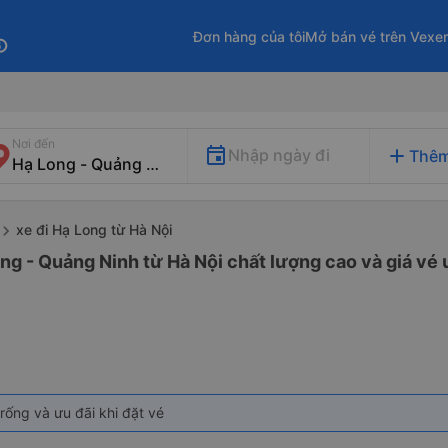
Đơn hàng của tôi
Mở bán vé trên Vexe
fo
Nơi đến
add
Nhập ngày đi
Thêm
xe đi Hạ Long từ Hà Nội
ng - Quảng Ninh từ Hà Nội chất lượng cao và giá vé 
rống và ưu đãi khi đặt vé