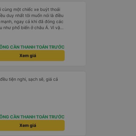
i cùng một chiếc xe buýt thoải
ều duy nhất tôi muốn nói là điều
ất mạnh, ngay cả khi đã đóng các
ầu như phổ biến ở châu Á. Vì vậy,
oặc thứ gì đó để che chắn.
ÔNG CẦN THANH TOÁN TRƯỚC
Xem giá
đều tiện nghi, sạch sẽ, giá cả
ÔNG CẦN THANH TOÁN TRƯỚC
Xem giá