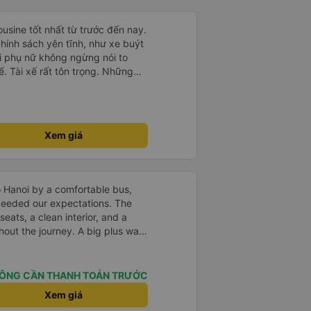
ousine tốt nhất từ trước đến nay.
hính sách yên tĩnh, như xe buýt
i phụ nữ không ngừng nói to
xế. Tài xế rất tôn trọng. Những
ả trẻ nhỏ cũng rất chu đáo. Tôi
 ngày nữa, chúng ta sẽ xem liệu
sine và dịch vụ luôn tuyệt vời.
hiệu
Xem giá
 Hanoi by a comfortable bus,
ceeded our expectations. The
eats, a clean interior, and a
out the journey. A big plus was
ess to an individual phone
en more convenient. We also
ent service: we were picked up
ÔNG CẦN THANH TOÁN TRƯỚC
dropped off exactly at the
Xem giá
thing was well-organized,