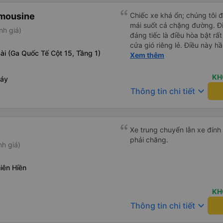
imousine
Chiếc xe khá ổn; chúng tôi đ
mái suốt cả chặng đường. Đi
nh giá)
đáng tiếc là điều hòa bật r
cửa gió riêng lẻ. Điều này h
ài (Ga Quốc Tế Cột 15, Tầng 1)
hãy mang theo quần áo ấm h
Xem thêm
KH
háy
keyboard_arrow_down
Thông tin chi tiết
Xe trung chuyển lẫn xe đính 
phải chăng.
nh giá)
hiên Hiền
KH
g
keyboard_arrow_down
Thông tin chi tiết