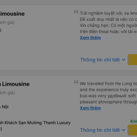
Limousine
Trải nghiệm tuyệt vời, xe lim
Đề xuất duy nhất là nên có c
nh giá)
Vin chẳng hạn. Có một ngườ
ỗ
trên điện thoại hoặc với tài 
hành khách khác, thậm chí c
Xem thêm
sẽ quay lại Hà Nội trong vài
tôi chỉ may mắn hay xe limou
Hiện tại, chắc chắn sẽ giới t
keyboard_arrow_down
Thông tin chi tiết
 Limousine
We traveled from Ha Long to
and the experience truly ex
ánh giá)
bus was very удобный: soft s
pleasant atmosphere through
 Nội
that each passenger had acc
Xem thêm
charger, which made the trip ev
want to highlight the excell
KH
ảnh Khách Sạn Mường Thanh Luxury
directly from our hotel and 
)
keyboard_arrow_down
Thông tin chi tiết
address we requested. Every