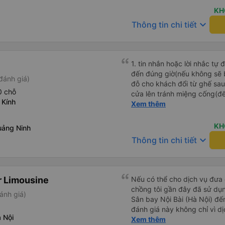
xe. Lần sau e mong có duyên
KH
keyboard_arrow_down
Thông tin chi tiết
1. tin nhắn hoặc lời nhắc tự
đến đúng giờ(nếu không sẽ bị trễ chuyến
đánh giá)
đỗ cho khách đổi từ ghế sau 
0 chỗ
cửa lên tránh miệng cống(đ
 Kính
tại HN: miệng cống bằng sắt
Xem thêm
miệng cống còn kết nối với 
lát viền vỉa hè 50-60cm. 3. Thái độ và tay nghề tài xế tốt.
KH
uảng Ninh
Bác tài đã cố gắng để về đế
keyboard_arrow_down
Thông tin chi tiết
chuyến Xe 11 chỗ nên thoán
r Limousine
Nếu có thể cho dịch vụ đưa đ
chồng tôi gần đây đã sử dụ
ánh giá)
Sân bay Nội Bài (Hà Nội) đến
đánh giá này không chỉ vì dị
 Nội
những anh hùng. Chuyến bay
Xem thêm