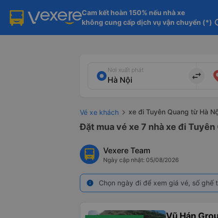
Cam kết hoàn 150% nếu nhà xe

không cung cấp dịch vụ vận chuyển (*)
in
Nơi xuất phát
import_export
xe đi Tuyên Quang từ Hà Nộ
Vé xe khách
Đặt mua vé xe 7 nhà xe đi Tuyên 
Vexere Team
Ngày cập nhật: 05/08/2026
Chọn ngày đi để xem giá vé, số ghế t
info
Vũ Hán Gro