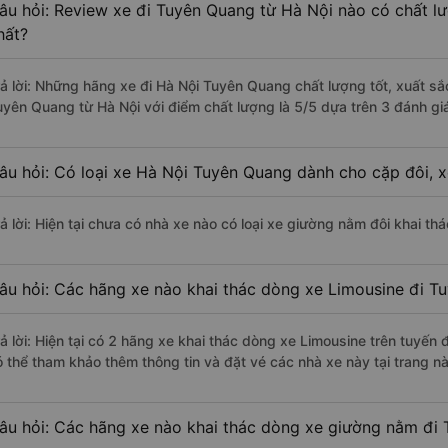
âu hỏi: Review xe đi Tuyên Quang từ Hà Nội nào có chất lư
hất?
rả lời: Những hãng xe đi Hà Nội Tuyên Quang chất lượng tốt, xuất sắ
uyên Quang từ Hà Nội với điểm chất lượng là 5/5 dựa trên 3 đánh gi
âu hỏi: Có loại xe Hà Nội Tuyên Quang dành cho cặp đôi, 
rả lời: Hiện tại chưa có nhà xe nào có loại xe giường nằm đôi khai t
âu hỏi: Các hãng xe nào khai thác dòng xe Limousine đi T
rả lời: Hiện tại có 2 hãng xe khai thác dòng xe Limousine trên tuyế
ó thể tham khảo thêm thông tin và đặt vé các nhà xe này tại trang nà
âu hỏi: Các hãng xe nào khai thác dòng xe giường nằm đi