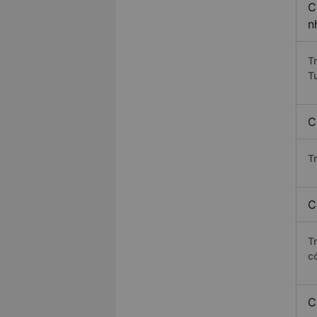
C
n
T
T
C
T
C
T
c
C