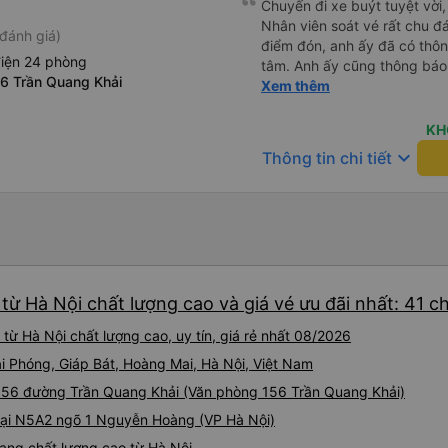
Chuyến đi xe buýt tuyệt vời,
Nhân viên soát vé rất chu đá
đánh giá)
điểm đón, anh ấy đã có thông
điện 24 phòng
tâm. Anh ấy cũng thông báo
6 Trần Quang Khải
cuối cùng ở Sa Pa để hành k
Xem thêm
và nói rõ thời gian dừng nghỉ
chỉ có 2 điểm cần phê bình -
KH
phải lỗi của công ty xe buýt
keyboard_arrow_down
Thông tin chi tiết
vé tôi đặt qua Vexere - thờ
là 45 phút trước giờ khởi hà
nhưng thực tế chúng tôi đã 
thêm hành khách khoảng một
Hà Giang! Điều đó không phả
thấy thoải mái (và tôi biết 
tôi vì thời gian đón khách củ
từ Hà Nội chất lượng cao và giá vé ưu đãi nhất: 41 c
lại đi qua đúng điểm dừng của
muốn ngồi thêm một tiếng đ
ừ Hà Nội chất lượng cao, uy tín, giá rẻ nhất 08/2026
có lý do gì chứ? Ngoài ra, k
iải Phóng, Giáp Bát, Hoàng Mai, Hà Nội, Việt Nam
dụng bị sai nên mặc dù số gh
không như tôi mong đợi (phía
i 156 đường Trần Quang Khải (Văn phòng 156 Trần Quang Khải)
giường tầng trên thay vì tầng 
 tại N5A2 ngõ 1 Nguyễn Hoàng (VP Hà Nội)
nhưng nếu vậy thì trang web
cẩn thận khi chọn chỗ ngồi!
uang chất lượng cao từ Hà Nội