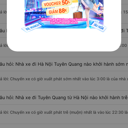
rả lời: Đoạn đường đi Tuyên Quang từ Hà Nội có chiều dài khoảng 1
âu hỏi: Mỗi ngày có bao nhiêu chuyến xe khách Hà Nội đi 
rả lời: Trung bình mỗi ngày có khoảng 41 chuyến xe bắt đầu từ 3:00
âu hỏi: Nhà xe đi Hà Nội Tuyên Quang nào khởi hành sớm 
rả lời: Chuyến xe có giờ xuất phát sớm nhất vào lúc 3:00 là của nhà
âu hỏi: Nhà xe đi Tuyên Quang từ Hà Nội nào khởi hành trễ
rả lời: Chuyến xe có giờ xuất phát trễ (muộn) nhất là vào lúc 22:30 