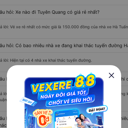
âu hỏi: Xe nào đi Tuyên Quang có giá rẻ nhất?
rả lời: Vé xe rẻ nhất có mức giá là 150.000 đồng của nhà xe Hà Tuấn
âu hỏi: Có bao nhiêu nhà xe đang khai thác tuyến đường H
ả lời: Hiện tại có 4 nhà xe khai thác tuyến đường.
âu hỏi: Từ Hà Nội đi Tuyên Quang mất bao nhiêu tiếng khi
rả lời: Thời gian di chuyển bằng xe khách từ Hà Nội đi Tuyên Quang 
uận lợi.
âu hỏi: Khoảng cách từ Hà Nội đi Tuyên Quang là bao nhiê
hách?