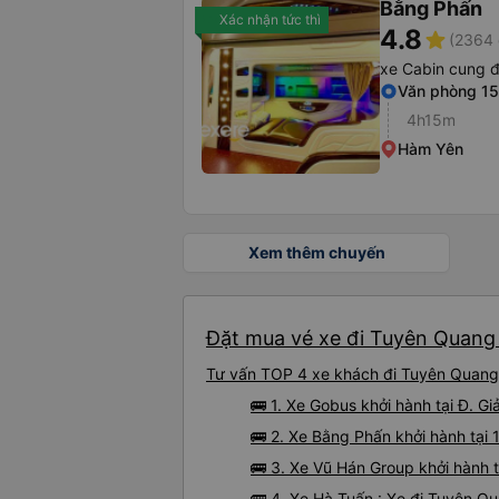
Bằng Phấn
Xác nhận tức thì
4.8
star
(2364 
xe Cabin cung 
Văn phòng 15
4h15m
Hàm Yên
Xem thêm chuyến
Đặt mua vé xe đi Tuyên Quang 
Tư vấn TOP 4 xe khách đi Tuyên Quang t
🚌 1. Xe Gobus khởi hành tại Đ. G
🚌 2. Xe Bằng Phấn khởi hành tạ
🚌 3. Xe Vũ Hán Group khởi hành
🚌 4. Xe Hà Tuấn : Xe đi Tuyên Q