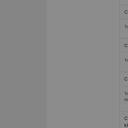
C
T
C
Tr
C
T
th
C
k