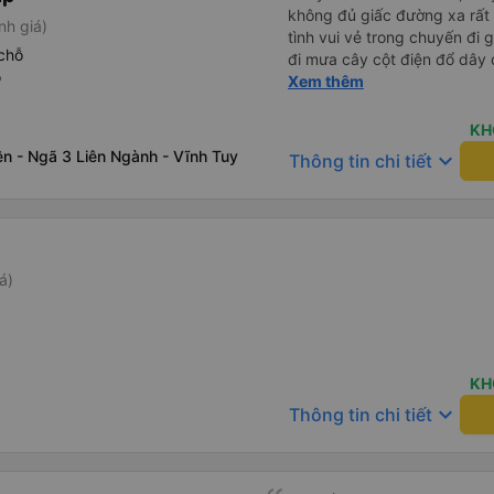
không đủ giấc đường xa rất 
nh giá)
tình vui vẻ trong chuyến đi
chỗ
đi mưa cây cột điện đổ dây
ỗ
tài cùng nhau dựng tạm cho xe qua mà thấy nghề này khổ
Xem thêm
quá 🤣 mong nhà xe tăng lư
động lực haha
KH
 - Ngã 3 Liên Ngành - Vĩnh Tuy
keyboard_arrow_down
Thông tin chi tiết
á)
KH
keyboard_arrow_down
Thông tin chi tiết