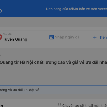
Đơn hàng của tôi
Mở bán vé trên Vexe
fo
Nơi đến
add
Nhập ngày đi
Thêm
i
Quang từ Hà Nội chất lượng cao và giá vé ưu đãi nhấ
rống và ưu đãi khi đặt vé
up
Chuyến xe rất thoải mái, th