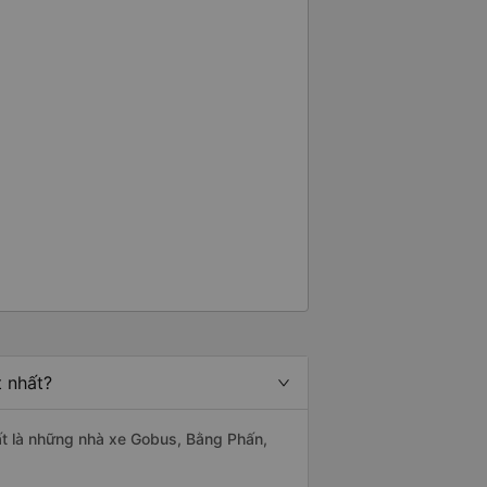
 - mọi thứ về chuyến đi của tôi
t nhất?
hất là những nhà xe Gobus, Bằng Phấn,