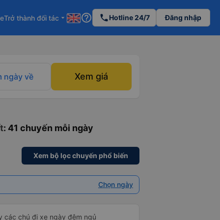
help_outline
phone
Hotline 24/7
Đăng nhập
re
Trở thành đối tác
arrow_drop_down
Xem giá
 ngày về
t
: 41 chuyến mỗi ngày
Xem bộ lọc chuyến phổ biến
Chọn ngày
ấy các chú đi xe ngày đêm ngủ