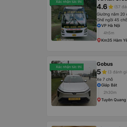
Xác nhận tức thì
4.6
star
(57 đá
Giường nằm 20 
Ghế ngồi 45 ch
VP Hà Nội
4h5m
Km35 Hàm Yên
Gobus
Xác nhận tức thì
5
star
(3 đánh gi
Xe 7 chỗ
Giáp Bát
2h30m
Tuyên Quang