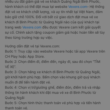
nhiều ưu đãi giảm giá vé xe khách Quảng Ngãi Bình Phước,
hành khách có thể đặt mua tại website
Vexere.com
- Hệ thống
đặt vé xe khách chất lượng, và uy tín nhất tại Việt Nam, đảm
bảo giữ chỗ 100%. Đối với bất cứ giao dịch đặt mua vé xe
khách đi Bình Phước từ Quảng Ngãi nào của quý khách tại
trang web
Vexere.com
đều được Vexere cam kết giải quyết
sự cố. Chính sách tặng coupon giảm giá hoặc hoàn tiền sẽ tùy
theo từng trường hợp sự việc.
Hướng dẫn đặt vé tại Vexere.com:
Bước 1: Truy cập vào website Vexere hoặc tải app Vexere trên
CH Play hoặc App Store.
Bước 2: Chọn điểm đi, điểm đến, ngày đi, sau đó chọn “TÌM
VÉ XE”.
Bước 3: Chọn hãng xe khách đi Bình Phước từ Quảng Ngãi,
giờ khởi hành phù hợp. Bấm chọn vào khung giờ quý khách
muốn đi để tiến hành đặt vé.
Bước 4: Chọn vị trí/giường ghế, điểm đón, điểm trả và nhập
thông tin hành khách khi đặt mua vé xe đi Bình Phước từ
Quảng Ngãi
Bước 5: Chọn hình thức thanh toán vé phù hợp và tiến hành
thanh toán vé.