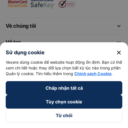
keyboard_arrow_down
Về chúng tôi
keyboard_arrow_down
Hỗ trợ
close
Sử dụng cookie
keyboard_arrow_down
Trở thành đối tác
Vexere dùng cookie để website hoạt động ổn định. Bạn có thể
xem chi tiết hoặc thay đổi lựa chọn bất kỳ lúc nào trong phần
Quản lý cookie. Tìm hiểu thêm trong
Chính sách Cookie
.
Đối tác thanh toán
Chấp nhận tất cả
Tùy chọn cookie
Từ chối