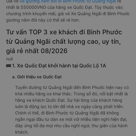
Giá vé
xe giường nằm đôi đi Bình Phước từ Quảng Ngãi
rẻ
nhất là 550000VND của hãng xe Quốc Đạt. Tùy thuộc vào
chương trình khuyến mãi, giá vé Xe Quảng Ngãi đi Bình Phước
giường nằm đôi này có thể sẽ rẻ hơn.
Tư vấn TOP 3 xe khách đi Bình Phước
từ Quảng Ngãi chất lượng cao, uy tín,
giá rẻ nhất 08/2026
null
🚌 1. Xe Quốc Đạt khởi hành tại Quốc Lộ 1A
a. Giới thiệu xe Quốc Đạt
Tuyến đường từ Quảng Ngãi đến Bình Phước hiện nay có
khá nhiều hãng xe khai thác. Trong số đó, nổi bật nhất là
hãng xe khách Quốc Đạt. Sự hài lòng của khách hàng
luôn là động lực to lớn để nhà xe ngày càng phát triển.
Chính vì thế, đi Bình Phước từ Quảng Ngãi đã không
ngần ngại đầu tư dàn xe mới với nhiều tiện nghi hiện đại,
đáp ứng tối đa mọi nhu cầu nghỉ ngơi, thư giãn của hành
khách.