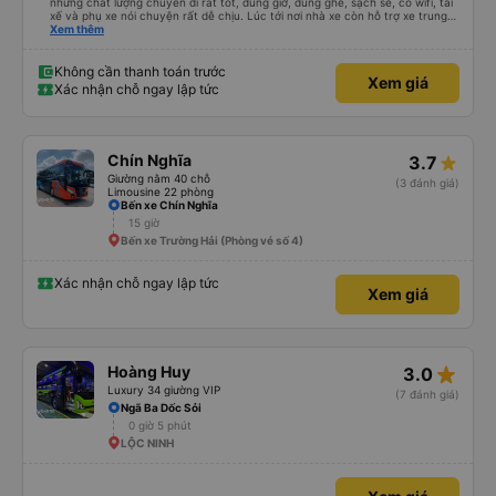
nhưng chất lượng chuyến đi rất tốt, đúng giờ, đúng ghế, sạch sẽ, có wifi, tài
xế và phụ xe nói chuyện rất dễ chịu. Lúc tới nơi nhà xe còn hỗ trợ xe trung
chuyển tới tận nhà. 10đ cho nhà xe, hy vọng nhà xe duy trì được chất lượng
Xem thêm
này. Cảm ơn
Không cần thanh toán trước
Xem giá
Xác nhận chỗ ngay lập tức
Chín Nghĩa
3.7
Giường nằm 40 chỗ
(3 đánh giá)
Limousine 22 phòng
Bến xe Chín Nghĩa
15 giờ
Bến xe Trường Hải (Phòng vé số 4)
Xác nhận chỗ ngay lập tức
Xem giá
star_rate
Hoàng Huy
3.0
Luxury 34 giường VIP
(7 đánh giá)
Ngã Ba Dốc Sỏi
0 giờ 5 phút
LỘC NINH