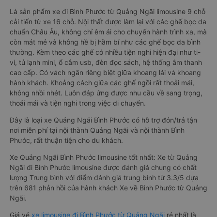
Là sản phẩm xe đi Bình Phước từ Quảng Ngãi limousine 9 chỗ
cải tiến từ xe 16 chỗ. Nội thất được làm lại với các ghế bọc da
chuẩn Châu Âu, không chỉ êm ái cho chuyến hành trình xa, mà
còn mát mẻ và không hề bị hầm bí như các ghế bọc da bình
thường. Kèm theo các ghế có nhiều tiện nghi hiện đại như ti-
vi, tủ lạnh mini, ổ cắm usb, đèn đọc sách, hệ thống âm thanh
cao cấp. Có vách ngăn riêng biệt giữa khoang lái và khoang
hành khách. Khoảng cách giữa các ghế ngồi rất thoải mái,
không nhồi nhét. Luôn đáp ứng được nhu cầu về sang trọng,
thoải mái và tiện nghi trong việc di chuyển.
Đây là loại xe Quảng Ngãi Bình Phước có hỗ trợ đón/trả tận
nơi miễn phí tại nội thành Quảng Ngãi và nội thành Bình
Phước, rất thuận tiện cho du khách.
Xe Quảng Ngãi Bình Phước limousine tốt nhất: Xe từ Quảng
Ngãi đi Bình Phước limousine được đánh giá chung có chất
lượng Trung bình với điểm đánh giá trung bình từ 3.3/5 dựa
trên 681 phản hồi của hành khách Xe về Bình Phước từ Quảng
Ngãi.
Giá vé
xe limousine đi Bình Phước từ Quảng Ngãi
rẻ nhất là