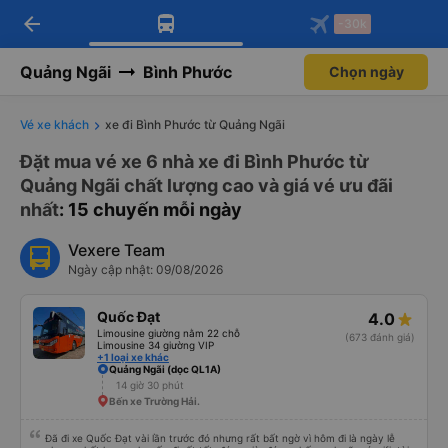
arrow_back
Tải app Vexere ngay!
Tải app Vexere
-30k
Mở app
Mở app
Nhận ưu đãi thành viên độc
-30k/ghế khi đặt vé máy bay qua
quyền
app
Quảng Ngãi
Bình Phước
Chọn ngày
Vé xe khách
xe đi Bình Phước từ Quảng Ngãi
Đặt mua vé xe 6 nhà xe đi Bình Phước từ
Quảng Ngãi chất lượng cao và giá vé ưu đãi
nhất
: 15 chuyến mỗi ngày
Vexere Team
Ngày cập nhật: 09/08/2026
Quốc Đạt
4.0
Limousine giường nằm 22 chỗ
(673 đánh giá)
Limousine 34 giường VIP
+1 loại xe khác
Quảng Ngãi (dọc QL1A)
14 giờ 30 phút
Bến xe Trường Hải.
Đã đi xe Quốc Đạt vài lần trước đó nhưng rất bất ngờ vì hôm đi là ngày lễ