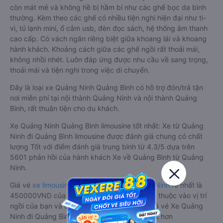
còn mát mẻ và không hề bị hầm bí như các ghế bọc da bình
thường. Kèm theo các ghế có nhiều tiện nghi hiện đại như ti-
vi, tủ lạnh mini, ổ cắm usb, đèn đọc sách, hệ thống âm thanh
cao cấp. Có vách ngăn riêng biệt giữa khoang lái và khoang
hành khách. Khoảng cách giữa các ghế ngồi rất thoải mái,
không nhồi nhét. Luôn đáp ứng được nhu cầu về sang trọng,
thoải mái và tiện nghi trong việc di chuyển.
Đây là loại xe Quảng Ninh Quảng Bình có hỗ trợ đón/trả tận
nơi miễn phí tại nội thành Quảng Ninh và nội thành Quảng
Bình, rất thuận tiện cho du khách.
Xe Quảng Ninh Quảng Bình limousine tốt nhất: Xe từ Quảng
Ninh đi Quảng Bình limousine được đánh giá chung có chất
lượng Tốt với điểm đánh giá trung bình từ 4.3/5 dựa trên
5601 phản hồi của hành khách Xe về Quảng Bình từ Quảng
Ninh.
Giá vé
xe limousine đi Quảng Bình từ Quảng Ninh
rẻ nhất là
450000VND của hãng xe Vạn Lục Tùng. Tùy thuộc vào vị trí
ngồi của bạn và chương trình khuyến mãi, giá vé Xe Quảng
Ninh đi Quảng Bình limousine này có thể sẽ rẻ hơn