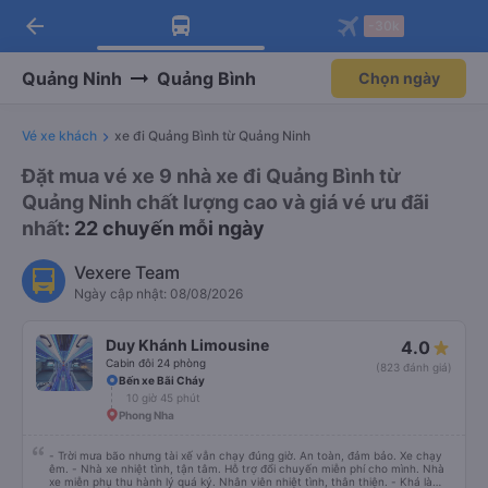
arrow_back
Tải app Vexere ngay!
Tải app Vexere
-30k
Mở app
Mở app
Nhận ưu đãi thành viên độc
-30k/ghế khi đặt vé máy bay qua
quyền
app
Quảng Ninh
Quảng Bình
Chọn ngày
Vé xe khách
xe đi Quảng Bình từ Quảng Ninh
Đặt mua vé xe 9 nhà xe đi Quảng Bình từ
Quảng Ninh chất lượng cao và giá vé ưu đãi
nhất
: 22 chuyến mỗi ngày
Vexere Team
Ngày cập nhật: 08/08/2026
Duy Khánh Limousine
4.0
Cabin đôi 24 phòng
(823 đánh giá)
Bến xe Bãi Cháy
10 giờ 45 phút
Phong Nha
- Trời mưa bão nhưng tài xế vẫn chạy đúng giờ. An toàn, đảm bảo. Xe chạy
êm. - Nhà xe nhiệt tình, tận tâm. Hỗ trợ đổi chuyến miễn phí cho mình. Nhà
xe miễn phụ thu hành lý quá ký. Nhân viên nhiệt tình, thân thiện. - Khá là