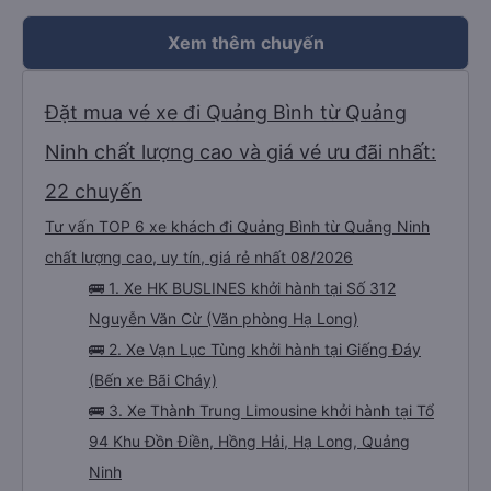
có app Vexere mà mình được trải nghiệm chuyến đi bằng ô tô của HK
Buslines khá ổn. Xe sang trọng, mỗi người một cabin riêng, nhân viên phục
vụ nhiệt tình. Đường dây nóng của Vexere làm việc hiệu quả, có trách nhiệm
Xem thêm chuyến
với khách hàng. Điểm trừ: -0,5 sao thời gian thao tác trên ứng dụng quá
nhanh, chọn dễ dàng bước và không thể quay lại chỉnh sửa, dẫn đến nguy
cơ bị mất dịch vụ. -0,5 sao khi khách hàng, chỉ tại văn phòng đại diện không
trả lời tại nhà riêng. Điểm cộng: Xe xuất bến và đến nơi đúng địa điểm đã
đăng ký. Nhân viên chuyên nghiệp, Nhiệt tình, mình đánh giá 4,5 sao cho cả
Đặt mua vé xe đi Quảng Bình từ Quảng
app Vexere và HK Busline và hãng sẽ ngày phát triển để mang lại trải
nghiệm tiện lợi hơn cho hành khách.
Ninh chất lượng cao và giá vé ưu đãi nhất:
22 chuyến
Tư vấn TOP 6 xe khách đi Quảng Bình từ Quảng Ninh
chất lượng cao, uy tín, giá rẻ nhất 08/2026
🚌 1. Xe HK BUSLINES khởi hành tại Số 312
Nguyễn Văn Cừ (Văn phòng Hạ Long)
🚌 2. Xe Vạn Lục Tùng khởi hành tại Giếng Đáy
(Bến xe Bãi Cháy)
🚌 3. Xe Thành Trung Limousine khởi hành tại Tổ
94 Khu Đồn Điền, Hồng Hải, Hạ Long, Quảng
Ninh