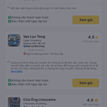
Rất tiện nghi thoải mái đi đúng giờ .lx thân thiện nhiệt tình
Không cần thanh toán trước
Xem giá
Xác nhận chỗ ngay lập tức
Vạn Lục Tùng
4.5
Cabin 24 phòng
(573 đánh giá)
Giường nằm 46 chỗ
Bến xe Bãi Cháy
10 giờ 30 phút
Ngã tư đường tránh - Hà Huy Tập
Chúng tôi hơi lo lắng về chuyến đi vì chúng tôi đã đọc các nhận xét, nhưng
mọi thứ đều diễn ra tuyệt vời. Các tài xế thay đổi trong suốt chuyến đi và lái
xe rất cẩn thận. Đường đi êm ả, không hề rung chuyển. Chúng tôi đã dừng
đủ số lần để đi vệ sinh và dừng lại để ăn tối. Nhìn chung, ghế ngồi có thể hơi
Xem thêm
ngắn đối với những người cao trên 180 cm nhưng đó không phải là vấn đề
lớn. Chúng tôi rất thích chuyến đi.
Không cần thanh toán trước
Xem giá
Xác nhận chỗ ngay lập tức
star_rate
Cửa Ông Limousine
4.0
Limousine 34 phòng
(621 đánh giá)