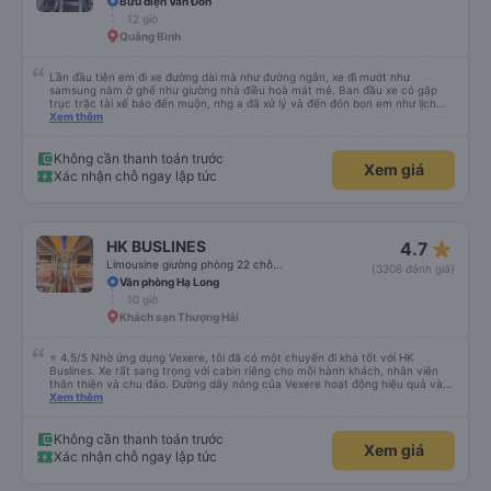
Bưu điện Vân Đồn
12 giờ
Quảng Bình
Lần đầu tiên em đi xe đường dài mà như đường ngắn, xe đi mướt như
samsung nằm ở ghế như giường nhà điều hoà mát mẻ. Ban đầu xe có gặp
trục trặc tài xế báo đến muộn, nhg a đã xử lý và đến đón bọn em như lịch
trên hệ thống. Anh tài xế Văn Sĩ quá vui tính và nhiệt tình, trời mưa gió đã
Xem thêm
chở bọn e về tận nơi an toàn. 5⭐️ cho anh tài xế Văn Sĩ cùng với nhà xe. Lần
sau e mong có duyên gặp lại a ạ.
Không cần thanh toán trước
Xem giá
Xác nhận chỗ ngay lập tức
star_rate
HK BUSLINES
4.7
Limousine giường phòng 22 chỗ (WC)
(3308 đánh giá)
Văn phòng Hạ Long
10 giờ
Khách sạn Thượng Hải
⭐ 4.5/5 Nhờ ứng dụng Vexere, tôi đã có một chuyến đi khá tốt với HK
Buslines. Xe rất sang trọng với cabin riêng cho mỗi hành khách, nhân viên
thân thiện và chu đáo. Đường dây nóng của Vexere hoạt động hiệu quả và
thể hiện trách nhiệm với khách hàng. Nhược điểm: -0.5 sao vì quy trình đặt
Xem thêm
vé trên ứng dụng quá nhanh, dễ chọn sai bước và không thể quay lại, điều
này có thể dẫn đến việc hủy dịch vụ. -0.5 sao vì điểm trả khách chỉ ở văn
phòng đại diện của công ty, không phải ở nhà tôi :) Ưu điểm: Xe buýt khởi
Không cần thanh toán trước
Xem giá
hành và đến đúng giờ. Điểm đón khách chính xác tại địa điểm đã đăng ký.
Xác nhận chỗ ngay lập tức
Nhân viên chuyên nghiệp và hữu ích. Nhìn chung, tôi đánh giá 4.5 sao cho
cả ứng dụng Vexere và HK Buslines. Tôi hy vọng ứng dụng và công ty sẽ tiếp
tục cải thiện để mang đến nhiều tiện ích hơn nữa cho hành khách. Best (Nhờ