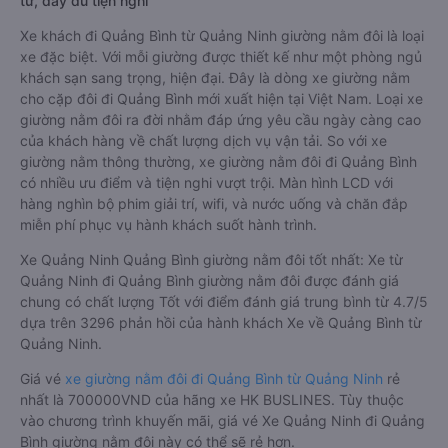
tư, đầy đủ tiện nghi
Xe khách đi Quảng Bình từ Quảng Ninh giường nằm đôi là loại
xe đặc biệt. Với mỗi giường được thiết kế như một phòng ngủ
khách sạn sang trọng, hiện đại. Đây là dòng xe giường nằm
cho cặp đôi đi Quảng Bình mới xuất hiện tại Việt Nam. Loại xe
giường nằm đôi ra đời nhằm đáp ứng yêu cầu ngày càng cao
của khách hàng về chất lượng dịch vụ vận tải. So với xe
giường nằm thông thường, xe giường nằm đôi đi Quảng Bình
có nhiều ưu điểm và tiện nghi vượt trội. Màn hình LCD với
hàng nghìn bộ phim giải trí, wifi, và nước uống và chăn đắp
miễn phí phục vụ hành khách suốt hành trình.
Xe Quảng Ninh Quảng Bình giường nằm đôi tốt nhất: Xe từ
Quảng Ninh đi Quảng Bình giường nằm đôi được đánh giá
chung có chất lượng Tốt với điểm đánh giá trung bình từ 4.7/5
dựa trên 3296 phản hồi của hành khách Xe về Quảng Bình từ
Quảng Ninh.
Giá vé
xe giường nằm đôi đi Quảng Bình từ Quảng Ninh
rẻ
nhất là 700000VND của hãng xe HK BUSLINES. Tùy thuộc
vào chương trình khuyến mãi, giá vé Xe Quảng Ninh đi Quảng
Bình giường nằm đôi này có thể sẽ rẻ hơn.