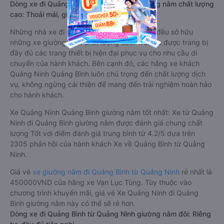
Dòng xe đi Quảng Bình từ Quảng Ninh giường nằm chất lượng
cao: Thoải mái, giá cả tốt nhất
Những nhà xe đi Quảng Bình từ Quảng Ninh đều sở hữu
những xe giường nằm chất lượng cao. Trên xe được trang bị
đầy đủ các trang thiết bị hiện đại phục vụ cho nhu cầu di
chuyển của hành khách. Bên cạnh đó, các hãng xe khách
Quảng Ninh Quảng Bình luôn chú trọng đến chất lượng dịch
vụ, không ngừng cải thiện để mang đến trải nghiệm hoàn hảo
cho hành khách.
Xe Quảng Ninh Quảng Bình giường nằm tốt nhất: Xe từ Quảng
Ninh đi Quảng Bình giường nằm được đánh giá chung chất
lượng Tốt với điểm đánh giá trung bình từ 4.2/5 dựa trên
2305 phản hồi của hành khách Xe về Quảng Bình từ Quảng
Ninh.
Giá vé
xe giường nằm đi Quảng Bình từ Quảng Ninh
rẻ nhất là
450000VND của hãng xe Vạn Lục Tùng. Tùy thuộc vào
chương trình khuyến mãi, giá vé Xe Quảng Ninh đi Quảng
Bình giường nằm này có thể sẽ rẻ hơn.
Dòng xe đi Quảng Bình từ Quảng Ninh giường nằm đôi: Riêng