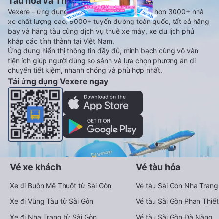
Tàu hoả và Thuê xe
Vexere - ứng dụng đặt vé đa phương tiện với hơn 3000+ nhà
xe chất lượng cao, 5000+ tuyến đường toàn quốc, tất cả hãng
bay và hãng tàu cùng dịch vụ thuê xe máy, xe du lịch phủ
khắp các tỉnh thành tại Việt Nam.
Ứng dụng hiển thị thông tin đầy đủ, minh bạch cùng vô vàn
tiện ích giúp người dùng so sánh và lựa chọn phương án di
chuyển tiết kiệm, nhanh chóng và phù hợp nhất.
Tải ứng dụng Vexere ngay
Vé xe khách
Vé tàu hỏa
Xe đi Buôn Mê Thuột từ Sài Gòn
Vé tàu Sài Gòn Nha Trang
Xe đi Vũng Tàu từ Sài Gòn
Vé tàu Sài Gòn Phan Thiết
Xe đi Nha Trang từ Sài Gòn
Vé tàu Sài Gòn Đà Nẵng