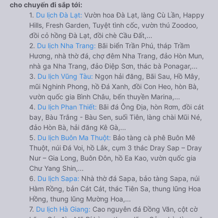
cho chuyến đi sắp tới:
1.
Du lịch Đà Lạt:
Vườn hoa Đà Lạt, làng Cù Lần, Happy
Hills, Fresh Garden, Tuyệt tình cốc, vườn thú Zoodoo,
đồi cỏ hồng Đà Lạt, đồi chè Cầu Đất,...
2.
Du lịch Nha Trang:
Bãi biển Trần Phú, tháp Trầm
Hương, nhà thờ đá, chợ đêm Nha Trang, đảo Hòn Mun,
nhà ga Nha Trang, đảo Điệp Sơn, thác bà Ponagar,...
3.
Du lịch Vũng Tàu:
Ngọn hải đăng, Bãi Sau, Hồ Mây,
mũi Nghinh Phong, hồ Đá Xanh, đồi Con Heo, hòn Bà,
vườn quốc gia Bình Châu, bến thuyền Marina,...
4.
Du lịch Phan Thiết:
Bãi đá Ông Địa, hòn Rơm, đồi cát
bay, Bàu Trắng - Bàu Sen, suối Tiên, làng chài Mũi Né,
đảo Hòn Bà, hải đăng Kê Gà,...
5.
Du lịch Buôn Ma Thuột:
Bảo tàng cà phê Buôn Mê
Thuột, núi Đá Voi, hồ Lắk, cụm 3 thác Dray Sap – Dray
Nur – Gia Long, Buôn Đôn, hồ Ea Kao, vườn quốc gia
Chư Yang Shin,...
6.
Du lịch Sapa:
Nhà thờ đá Sapa, bảo tàng Sapa, núi
Hàm Rồng, bản Cát Cát, thác Tiên Sa, thung lũng Hoa
Hồng, thung lũng Mường Hoa,...
7.
Du lịch Hà Giang:
Cao nguyên đá Đồng Văn, cột cờ