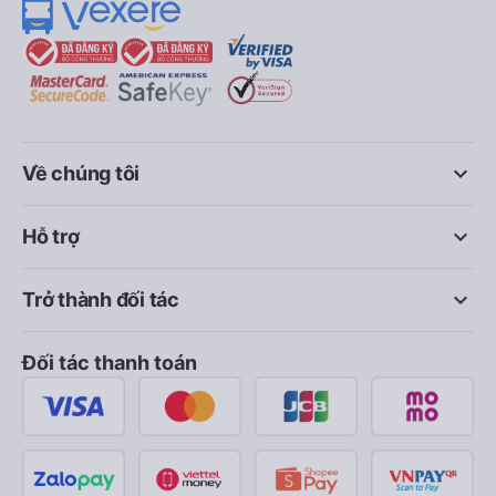
keyboard_arrow_down
Về chúng tôi
keyboard_arrow_down
Hỗ trợ
keyboard_arrow_down
Trở thành đối tác
Đối tác thanh toán