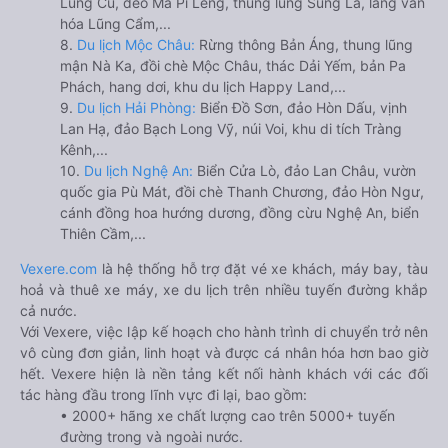
Lũng Cú, đèo Mã Pí Lèng, thung lũng Sủng Là, làng văn
hóa Lũng Cẩm,...
8.
Du lịch Mộc Châu:
Rừng thông Bản Áng, thung lũng
mận Nà Ka, đồi chè Mộc Châu, thác Dải Yếm, bản Pa
Phách, hang dơi, khu du lịch Happy Land,...
9.
Du lịch Hải Phòng:
Biển Đồ Sơn, đảo Hòn Dấu, vịnh
Lan Hạ, đảo Bạch Long Vỹ, núi Voi, khu di tích Tràng
Kênh,...
10.
Du lịch Nghệ An:
Biển Cửa Lò, đảo Lan Châu, vườn
quốc gia Pù Mát, đồi chè Thanh Chương, đảo Hòn Ngư,
cánh đồng hoa hướng dương, đồng cừu Nghệ An, biển
Thiên Cầm,...
Vexere.com
là hệ thống hỗ trợ đặt vé xe khách, máy bay, tàu
hoả và thuê xe máy, xe du lịch trên nhiều tuyến đường khắp
cả nước.
Với Vexere, việc lập kế hoạch cho hành trình di chuyển trở nên
vô cùng đơn giản, linh hoạt và được cá nhân hóa hơn bao giờ
hết. Vexere hiện là nền tảng kết nối hành khách với các đối
tác hàng đầu trong lĩnh vực đi lại, bao gồm:
• 2000+ hãng xe chất lượng cao trên 5000+ tuyến
đường trong và ngoài nước.