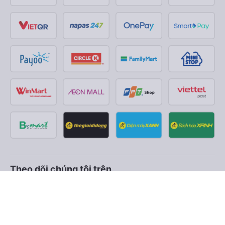
Theo dõi chúng tôi trên
Facebook
Tiktok
Youtube
Công ty TNHH Thương Mại Dịch Vụ Vexere