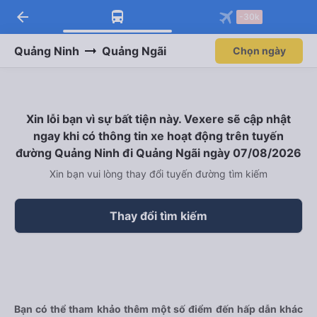
arrow_back
Tải app Vexere ngay!
Tải app Vexere
-30k
Mở app
Mở app
Nhận ưu đãi thành viên độc
-30k/ghế khi đặt vé máy bay qua
quyền
app
Quảng Ninh
Quảng Ngãi
Chọn ngày
Xin lỗi bạn vì sự bất tiện này. Vexere sẽ cập nhật
ngay khi có thông tin xe hoạt động trên tuyến
đường Quảng Ninh đi Quảng Ngãi ngày 07/08/2026
Xin bạn vui lòng thay đổi tuyến đường tìm kiếm
Thay đổi tìm kiếm
Bạn có thể tham khảo thêm một số điểm đến hấp dẫn khác