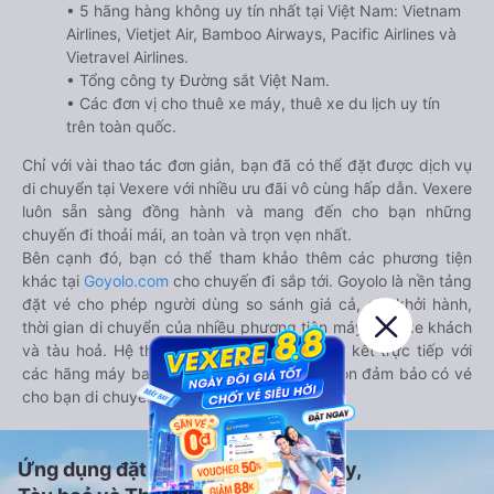
• 5 hãng hàng không uy tín nhất tại Việt Nam: Vietnam
Airlines, Vietjet Air, Bamboo Airways, Pacific Airlines và
Vietravel Airlines.
• Tổng công ty Đường sắt Việt Nam.
• Các đơn vị cho thuê xe máy, thuê xe du lịch uy tín
trên toàn quốc.
Chỉ với vài thao tác đơn giản, bạn đã có thể đặt được dịch vụ
di chuyển tại Vexere với nhiều ưu đãi vô cùng hấp dẫn. Vexere
luôn sẵn sàng đồng hành và mang đến cho bạn những
chuyến đi thoải mái, an toàn và trọn vẹn nhất.
Bên cạnh đó, bạn có thể tham khảo thêm các phương tiện
khác tại
Goyolo.com
cho chuyến đi sắp tới. Goyolo là nền tảng
đặt vé cho phép người dùng so sánh giá cả, giờ khởi hành,
thời gian di chuyển của nhiều phương tiện máy bay, xe khách
và tàu hoả. Hệ thống của Goyolo được liên kết trực tiếp với
các hãng máy bay, xe khách và tàu hoả, luôn đảm bảo có vé
cho bạn di chuyển.
Ứng dụng đặt vé Xe khách, Máy bay,