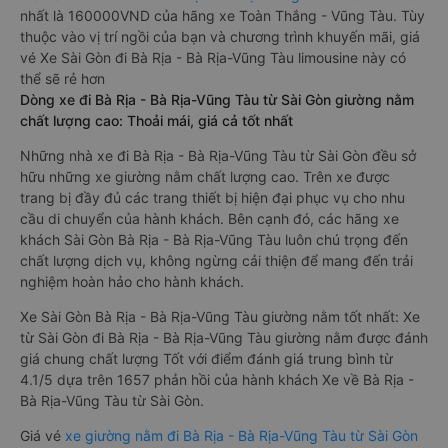
nhất là 160000VND của hãng xe Toàn Thắng - Vũng Tàu. Tùy
thuộc vào vị trí ngồi của bạn và chương trình khuyến mãi, giá
vé Xe Sài Gòn đi Bà Rịa - Bà Rịa-Vũng Tàu limousine này có
thể sẽ rẻ hơn
Dòng xe đi Bà Rịa - Bà Rịa-Vũng Tàu từ Sài Gòn giường nằm
chất lượng cao: Thoải mái, giá cả tốt nhất
Những nhà xe đi Bà Rịa - Bà Rịa-Vũng Tàu từ Sài Gòn đều sở
hữu những xe giường nằm chất lượng cao. Trên xe được
trang bị đầy đủ các trang thiết bị hiện đại phục vụ cho nhu
cầu di chuyển của hành khách. Bên cạnh đó, các hãng xe
khách Sài Gòn Bà Rịa - Bà Rịa-Vũng Tàu luôn chú trọng đến
chất lượng dịch vụ, không ngừng cải thiện để mang đến trải
nghiệm hoàn hảo cho hành khách.
Xe Sài Gòn Bà Rịa - Bà Rịa-Vũng Tàu giường nằm tốt nhất: Xe
từ Sài Gòn đi Bà Rịa - Bà Rịa-Vũng Tàu giường nằm được đánh
giá chung chất lượng Tốt với điểm đánh giá trung bình từ
4.1/5 dựa trên 1657 phản hồi của hành khách Xe về Bà Rịa -
Bà Rịa-Vũng Tàu từ Sài Gòn.
Giá vé
xe giường nằm đi Bà Rịa - Bà Rịa-Vũng Tàu từ Sài Gòn