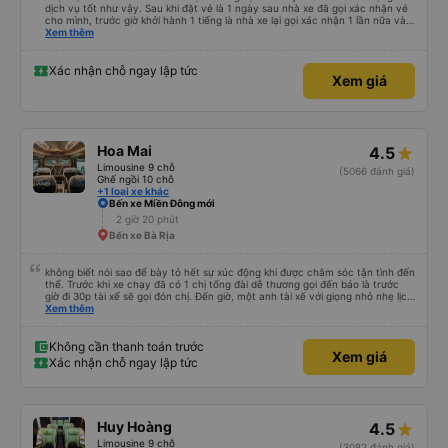
dịch vụ tốt như vậy. Sau khi đặt vé là 1 ngày sau nhà xe đã gọi xác nhận vé
cho mình, trước giờ khởi hành 1 tiếng là nhà xe lại gọi xác nhận 1 lần nữa và
cung cấp số đt của bác tài và số xe. Dịch vụ tốt, xe sạch sẽ và bác tài chạy
Xem thêm
rất êm.
Xác nhận chỗ ngay lập tức
Xem giá
Hoa Mai
4.5
Limousine 9 chỗ
(5066 đánh giá)
Ghế ngồi 10 chỗ
+1 loại xe khác
Bến xe Miền Đông mới
2 giờ 20 phút
Bến xe Bà Rịa
không biết nói sao để bày tỏ hết sự xúc động khi được chăm sóc tận tình đến
thế. Trước khi xe chạy đã có 1 chị tổng đài dễ thương gọi đến báo là trước
giờ đi 30p tài xế sẽ gọi đón chị. Đến giờ, một anh tài xế với giọng nhỏ nhẹ lịch
sử hỏi: chị ở chỗ nào e đến đón. Tuy đường hơi đông nhưng anh tài xế vẫn
Xem thêm
rất cố gắng chạy cho kịp chuyến bay của 1 hành khách khác trên xe nhưng
xe lại đi rất êm, không dằn sốc gì hết. Mình để ý lần nào gọi khách anh tài xế
cũng với cái giọng nhỏ nhẹ đó đón khách, không như các xe khác mình từng
Không cần thanh toán trước
Xem giá
đi. Thiệc là ưng hết sức. Nhất định sẽ đi lại lần sau
Xác nhận chỗ ngay lập tức
Huy Hoàng
4.5
Limousine 9 chỗ
(3082 đánh giá)