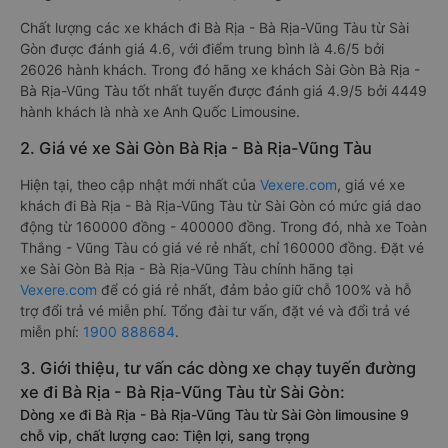
Chất lượng các xe khách đi Bà Rịa - Bà Rịa-Vũng Tàu từ Sài
Gòn được đánh giá 4.6, với điểm trung bình là 4.6/5 bởi
26026 hành khách. Trong đó hãng xe khách Sài Gòn Bà Rịa -
Bà Rịa-Vũng Tàu tốt nhất tuyến được đánh giá 4.9/5 bởi 4449
hành khách là nhà xe Anh Quốc Limousine.
2. Giá vé xe Sài Gòn Bà Rịa - Bà Rịa-Vũng Tàu
Hiện tại, theo cập nhật mới nhất của
Vexere.com
, giá vé xe
khách đi Bà Rịa - Bà Rịa-Vũng Tàu từ Sài Gòn có mức giá dao
động từ 160000 đồng - 400000 đồng. Trong đó, nhà xe Toàn
Thắng - Vũng Tàu có giá vé rẻ nhất, chỉ 160000 đồng. Đặt vé
xe Sài Gòn Bà Rịa - Bà Rịa-Vũng Tàu chính hãng tại
Vexere.com
để có giá rẻ nhất, đảm bảo giữ chỗ 100% và hỗ
trợ đổi trả vé miễn phí. Tổng đài tư vấn, đặt vé và đổi trả vé
miễn phí:
1900 888684
.
3. Giới thiệu, tư vấn các dòng xe chạy tuyến đường
xe đi Bà Rịa - Bà Rịa-Vũng Tàu từ Sài Gòn:
Dòng xe đi Bà Rịa - Bà Rịa-Vũng Tàu từ Sài Gòn limousine 9
chỗ vip, chất lượng cao: Tiện lợi, sang trọng