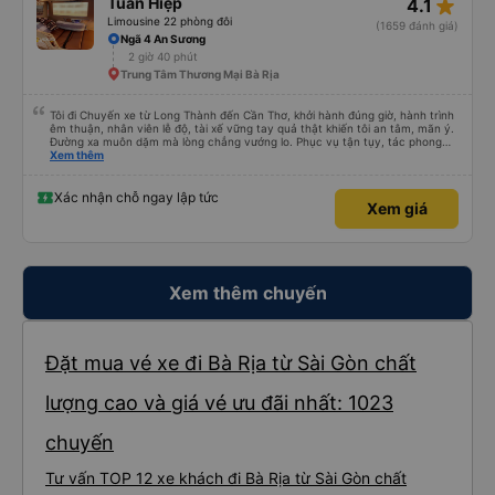
star_rate
Tuấn Hiệp
4.1
Limousine 22 phòng đôi
(1659 đánh giá)
Ngã 4 An Sương
2 giờ 40 phút
Trung Tâm Thương Mại Bà Rịa
Tôi đi Chuyến xe từ Long Thành đến Cần Thơ, khởi hành đúng giờ, hành trình
êm thuận, nhân viên lễ độ, tài xế vững tay quả thật khiến tôi an tâm, mãn ý.
Đường xa muôn dặm mà lòng chẳng vướng lo. Phục vụ tận tụy, tác phong
nghiêm cẩn, hiếm thấy giữa thời buổi kim tiền vội vã. Xã hội loạn đạo. Xin gửi
Xem thêm
lời tán dương chân thành, kính chúc nhà xe ngày một hưng thịnh, vạn lộ bình
an.”
Xác nhận chỗ ngay lập tức
Xem giá
Xem thêm chuyến
Đặt mua vé xe đi Bà Rịa từ Sài Gòn chất
lượng cao và giá vé ưu đãi nhất: 1023
chuyến
Tư vấn TOP 12 xe khách đi Bà Rịa từ Sài Gòn chất