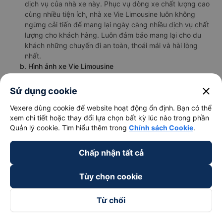
dịch vụ của nhà xe này. Phục vụ dòng xe chất lượng cao
cùng nhiều tiện ích, nhà xe Vie Limousine luôn không
ngừng cải tiến để mang lại ngày càng nhiều dịch vụ chất
lượng cho khách hàng. Luôn đảm bảo mang lại cho du
khách những chuyến đi an toàn, thoái mái và hài lòng
nhất.
b. Hình ảnh xe Vie Limousine
close
Sử dụng cookie
Vexere dùng cookie để website hoạt động ổn định. Bạn có thể
xem chi tiết hoặc thay đổi lựa chọn bất kỳ lúc nào trong phần
Quản lý cookie. Tìm hiểu thêm trong
Chính sách Cookie
.
Chấp nhận tất cả
Tùy chọn cookie
Từ chối