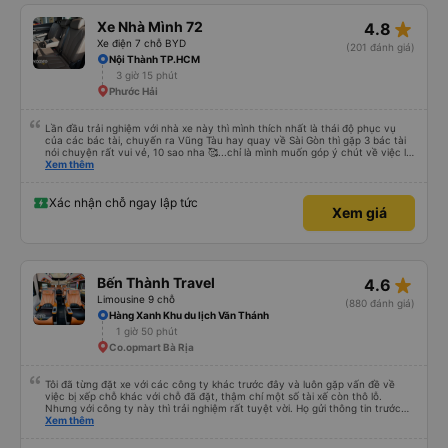
star_rate
Xe Nhà Mình 72
4.8
Xe điện 7 chỗ BYD
(201 đánh giá)
Nội Thành TP.HCM
3 giờ 15 phút
Phước Hải
Lần đầu trải nghiệm với nhà xe này thì mình thích nhất là thái độ phục vụ
của các bác tài, chuyến ra Vũng Tàu hay quay về Sài Gòn thì gặp 3 bác tài
nói chuyện rất vui vẻ, 10 sao nha 🥰...chỉ là mình muốn góp ý chút về việc lái
xe, mặc dù mình nghĩ chắc mấy bác tài cũng thuộc dạng vững tay lái nên
Xem thêm
việc chạy nhanh và lách xe cũng ok nhg ko khỏi làm mình ngồi trên xe cũng
có cảm giác bất an vì tốc độ. Nhg cho dù là vì lý do giờ giấc bên nhà xe hay
là gì thì mình cũng mong các bác tài luôn cẩn thận vì sự an toàn của bản
Xác nhận chỗ ngay lập tức
Xem giá
thân và nhg hành khách trên xe là ok, lần sau có dịp mình sẽ tiếp tục ủng hộ
nhà xe, chúc nhà xe luôn làm ăn phát đạt và luôn giữ vững phong độ phục
vụ này thì chắc chắn sẽ luôn đắc khách 💐💐💐
star_rate
Bến Thành Travel
4.6
Limousine 9 chỗ
(880 đánh giá)
Hàng Xanh Khu du lịch Văn Thánh
1 giờ 50 phút
Co.opmart Bà Rịa
Tôi đã từng đặt xe với các công ty khác trước đây và luôn gặp vấn đề về
việc bị xếp chỗ khác với chỗ đã đặt, thậm chí một số tài xế còn thô lỗ.
Nhưng với công ty này thì trải nghiệm rất tuyệt vời. Họ gửi thông tin trước
nên tôi biết khi nào tài xế sẽ đến, đón tôi tại địa chỉ và xếp tôi ngồi đúng chỗ
Xem thêm
đã chọn. Không gặp quá nhiều rắc rối. Tài xế thân thiện, làm việc hiệu quả
và đưa tôi đến nơi rất nhanh chóng. Từ giờ trở đi tôi sẽ chỉ đặt xe với công ty