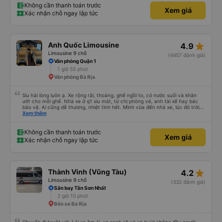
này. Tôi thường xuyên sử dụng dịch vụ xe limousine để đi lại giữa Thành phố
Không cần thanh toán trước
Xem giá
Hồ Chí Minh và Vũng Tàu. Trải nghiệm tuyệt vời, 👍🏽
Xác nhận chỗ ngay lập tức
star_rate
Anh Quốc Limousine
4.9
Limousine 9 chỗ
(4457 đánh giá)
Văn phòng Quận 1
1 giờ 55 phút
Văn phòng Bà Rịa
Siu hài lòng luôn ạ. Xe rộng rãi, thoáng, ghế ngồi to, có nước suối và khăn
ướt cho mỗi ghế. Nhà xe ở q1 siu mát, từ chị phòng vé, anh tài xế hay bác
bảo vệ. Ai cũng dễ thương, nhiệt tình hết. Mình vừa đến nhà xe, lúc đó trời
mưa, anh nhân viên lập tức bung dù che cho mình vào nhà xe ngồi chờ. Bác
Xem thêm
tài chạy rất êm, mình ngủ từ lúc bắt đầu chạy đến lúc đến tận nơi lun. Đến
Vũng Tàu còn được chở đến tận chỗ mình sẽ ở (The Sóng) mà k mất thêm
phí và cũng không cần đổi xe để trung chuyển gì luôn. Sau khi đặt vé, nhà xe
Không cần thanh toán trước
Xem giá
sẽ gọi xác nhận, đến lúc gần xuất phát thì bên nhà xe cũng gọi nhắc nhở
Xác nhận chỗ ngay lập tức
mình lun. Rấc ưng ạ. Sẽ ủng hộ hãng mỗi lần mình có dịp đi Vùng Tàu ❤️❤️❤️
star_rate
Thành Vinh (Vũng Tàu)
4.2
Limousine 9 chỗ
(332 đánh giá)
Sân bay Tân Sơn Nhất
2 giờ 10 phút
Bến xe Bà Rịa