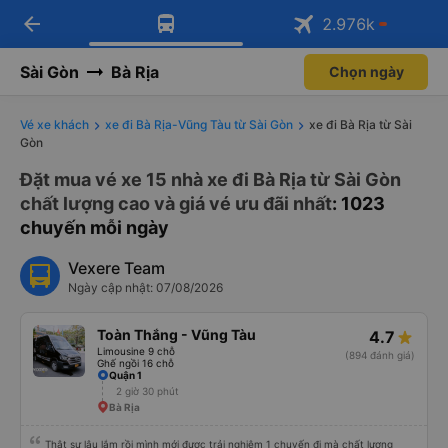
arrow_back
Tải app Vexere ngay!
Tải app Vexere
2.976
k
Mở app
Mở app
Nhận ưu đãi thành viên độc
quyền
Sài Gòn
Bà Rịa
Chọn ngày
Vé xe khách
xe đi Bà Rịa-Vũng Tàu từ Sài Gòn
xe đi Bà Rịa từ Sài
Gòn
Đặt mua vé xe 15 nhà xe đi Bà Rịa từ Sài Gòn
chất lượng cao và giá vé ưu đãi nhất
: 1023
chuyến mỗi ngày
Vexere Team
Ngày cập nhật: 07/08/2026
Toàn Thắng - Vũng Tàu
4.7
Limousine 9 chỗ
(894 đánh giá)
Ghế ngồi 16 chỗ
Quận 1
2 giờ 30 phút
Bà Rịa
Thật sự lâu lắm rồi mình mới được trải nghiệm 1 chuyến đi mà chất lượng