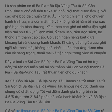
Là sản phẩm xe đi Bà Rịa - Bà Rịa-Vũng Tàu từ Sài Gòn
limousine 9 chỗ cải tiến từ xe 16 chỗ. Nội thất được làm lại với
các ghế bọc da chuẩn Châu Âu, không chỉ êm ái cho chuyến
hành trình xa, mà còn mát mẻ và không hề bị hầm bí như các
ghế bọc da bình thường. Kèm theo các ghế có nhiều tiện nghi
hiện đại như ti-vi, tủ lạnh mini, ổ cắm usb, đèn đọc sách, hệ
thống âm thanh cao cấp. Có vách ngăn riêng biệt giữa
khoang lái và khoang hành khách. Khoảng cách giữa các ghế
ngồi rất thoải mái, không nhồi nhét. Luôn đáp ứng được nhu
cầu về sang trọng, thoải mái và tiện nghi trong việc di chuyển.
Đây là loại xe Sài Gòn Bà Rịa - Bà Rịa-Vũng Tàu có hỗ trợ
đón/trả tận nơi miễn phí tại nội thành Sài Gòn và nội thành Bà
Rịa - Bà Rịa-Vũng Tàu, rất thuận tiện cho du khách.
Xe Sài Gòn Bà Rịa - Bà Rịa-Vũng Tàu limousine tốt nhất: Xe từ
Sài Gòn đi Bà Rịa - Bà Rịa-Vũng Tàu limousine được đánh giá
chung có chất lượng Tốt với điểm đánh giá trung bình từ
4.5/5 dựa trên 21842 phản hồi của hành khách Xe về Bà Rịa -
Bà Rịa-Vũng Tàu từ Sài Gòn.
Giá vé
xe limousine đi Bà Rịa - Bà Rịa-Vũng Tàu từ Sài Gòn
rẻ