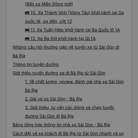
(Bến xe Miền Đông mới)
🚌 10. Xe Thành Vinh (Vũng Tàu) khởi hành tại Ga
quốc tế, ga đến, cột 12
🚌 11. Xe Tuấn Hiệp khởi hành tại 8a Quốc lộ 1A
🚌 12. Xe Ba Đời khởi hành tại QL1A
Những câu hỏi thường gặp về tuyến xe từ Sài Gòn đi
Bà Rịa
Thông tin tuyến đường
Giới thiệu tuyến đường xe đi Bà Rịa từ Sài Gòn
1. Về chất lượng, review, đánh giá nhà xe Sài Gòn
Bà Rịa
2. Giá vé xe Sài Gòn - Bà Rịa
3. Giới thiệu, tư vấn các dòng xe chạy tuyến
đường Sài Gòn đi Bà Rịa
Bảng tổng hợp thông tin nhà xe Sài Gòn - Bà Rịa
Cách đặt vé xe khách đi Bà Rịa từ Sài Gòn nhanh và uy