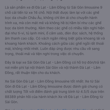
Là sản phẩm xe đi Đà Lạt - Lâm Đồng từ Sài Gòn limousine 9
chỗ cải tiến từ xe 16 chỗ. Nội thất được làm lại với các ghế
bọc da chuẩn Châu Âu, không chỉ êm ái cho chuyến hành
trình xa, mà còn mát mẻ và không hề bị hầm bí như các ghế
bọc da bình thường. Kèm theo các ghế có nhiều tiện nghi hiện
đại như ti-vi, tủ lạnh mini, ổ cắm usb, đèn đọc sách, hệ thống
âm thanh cao cấp. Có vách ngăn riêng biệt giữa khoang lái và
khoang hành khách. Khoảng cách giữa các ghế ngồi rất thoải
mái, không nhồi nhét. Luôn đáp ứng được nhu cầu về sang
trọng, thoải mái và tiện nghi trong việc di chuyển.
Đây là loại xe Sài Gòn Đà Lạt - Lâm Đồng có hỗ trợ đón/trả tận
nơi miễn phí tại nội thành Sài Gòn và nội thành Đà Lạt - Lâm
Đồng, rất thuận tiện cho du khách.
Xe Sài Gòn Đà Lạt - Lâm Đồng limousine tốt nhất: Xe từ Sài
Gòn đi Đà Lạt - Lâm Đồng limousine được đánh giá chung có
chất lượng Tốt với điểm đánh giá trung bình từ 4.5/5 dựa trên
88389 phản hồi của hành khách Xe về Đà Lạt - Lâm Đồng từ
Sài Gòn.