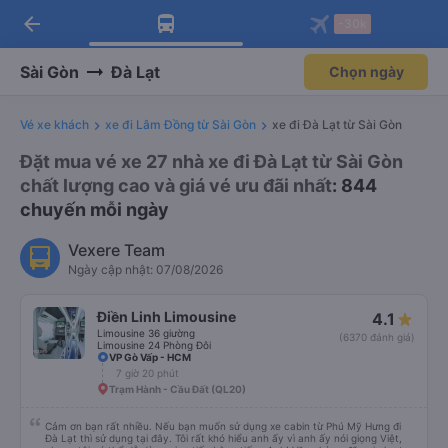
arrow_back
Tải app Vexere ngay!
Tải app Vexere
-30k
Mở app
Mở app
Nhận ưu đãi thành viên độc
-30k/ghế khi đặt vé máy bay qua
quyền
app
Sài Gòn
Đà Lạt
Chọn ngày
Vé xe khách
xe đi Lâm Đồng từ Sài Gòn
xe đi Đà Lạt từ Sài Gòn
Đặt mua vé xe 27 nhà xe đi Đà Lạt từ Sài Gòn
chất lượng cao và giá vé ưu đãi nhất
: 844
chuyến mỗi ngày
Vexere Team
Ngày cập nhật: 07/08/2026
Điền Linh Limousine
4.1
Limousine 36 giường
(6370 đánh giá)
Limousine 24 Phòng Đôi
VP Gò Vấp - HCM
7 giờ 20 phút
Trạm Hành - Cầu Đất (QL20)
Cảm ơn bạn rất nhiều. Nếu bạn muốn sử dụng xe cabin từ Phú Mỹ Hưng đi
Đà Lạt thì sử dụng tại đây. Tôi rất khó hiểu anh ấy vì anh ấy nói giọng Việt,