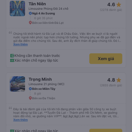
Google Dịch để giao tiếp với họ. Hy vọng bài đánh giá này sẽ giúp ích cho
star_rate
Tân Niên
4.6
bạn khi đi
Limousine Phòng Đôi 24 chỗ
(2278 đánh giá)
Ngã 4 An Sương
6 giờ 35 phút
Bến xe liên tỉnh Đà Lạt
Chúng tôi khởi hành từ Đà Lạt và đi Châu Đức. Việc lên xe buýt vì là người
nước ngoài nên phức tạp hơn chúng tôi tưởng. Nhưng phụ xe đã gọi điện và
gửi địa điểm cho chúng tôi. Sau đó, anh ấy đích thân đi giúp chúng tôi. Đó là
lần đầu tiên đi xe giường nằm với hai đứa trẻ nhỏ khá thú vị. Chúng tôi không
Xem thêm
chắc chắn khi nào xe sẽ dừng lại để nghỉ hoặc ăn uống. Tôi rất ngạc nhiên
khi xe dừng lại lúc nửa đêm ở Cần Thơ và mọi người xuống xe ăn. Khi đến
điểm dừng, họ đánh thức chúng tôi dậy và đảm bảo chúng tôi đã sẵn sàng.
Không cần thanh toán trước
Xem giá
Nhìn chung, đó là một trải nghiệm tốt. Mỗi giường đều có gối và chăn, và đủ
Xác nhận chỗ ngay lập tức
chỗ cho 1 người lớn và 1 trẻ em nằm thoải mái.
star_rate
Trọng Minh
4.8
Limousine 21 phòng (WC)
(2655 đánh giá)
Bến xe Miền Tây
8 giờ
Bến xe Đa Thiện
Đây là bài đánh giá của tôi khi tôi đang phân vân giữa 50 công ty xe buýt
hoạt động tại Đà Lạt. **Tuyến Đà Lạt - Thành phố Hồ Chí Minh, xe giường
nằm đôi nhỏ, xe giường nằm VIP**. &gt;&gt;&gt;Lên xe: Sau khi đặt vé, tôi
nhận được email yêu cầu số điện thoại/WhatsApp. Sau đó, vào ngày trước
Xem thêm
khi khởi hành, tôi nhận được một tin nhắn WhatsApp tuyệt vời, bằng tiếng
Anh, hướng dẫn chính xác những việc cần làm vào ngày hôm sau. Tin nhắn
cho biết địa điểm, biển số xe buýt và dặn tôi chụp ảnh khi đến nơi để tài xế
Xác nhận chỗ ngay lập tức