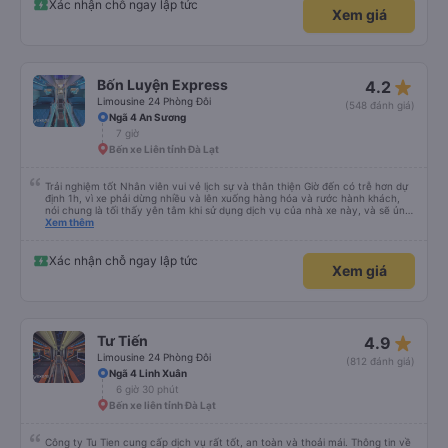
đối với tôi và gia đình. Chúng tôi rất vui và hài lòng từ đầu đến cuối. Rất đáng
Xác nhận chỗ ngay lập tức
Xem giá
giới thiệu! 💛 Về ứng dụng, nó rất dễ sử dụng, thân thiện với người dùng và
tiện lợi khi đặt chuyến đi của chúng tôi. Mọi thứ đều diễn ra suôn sẻ!
star_rate
Bốn Luyện Express
4.2
Limousine 24 Phòng Đôi
(548 đánh giá)
Ngã 4 An Sương
7 giờ
Bến xe Liên tỉnh Đà Lạt
Trải nghiệm tốt Nhân viên vui vẻ lịch sự và thân thiện Giờ đến có trễ hơn dự
định 1h, vì xe phải dừng nhiều và lên xuống hàng hóa và rước hành khách,
nói chung là tối thấy yên tâm khi sử dụng dịch vụ của nhà xe này, và sẽ ủng
hộ và giới thiệu cho người thân sử dụng dịch vụ của nhà xe này
Xem thêm
Xác nhận chỗ ngay lập tức
Xem giá
star_rate
Tư Tiến
4.9
Limousine 24 Phòng Đôi
(812 đánh giá)
Ngã 4 Linh Xuân
6 giờ 30 phút
Bến xe liên tỉnh Đà Lạt
Công ty Tu Tien cung cấp dịch vụ rất tốt, an toàn và thoải mái. Thông tin về