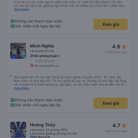
vị trí xe và các cuộc gọi từ nhân viên trên xe trước khi đón khách rất hữu
ích. Xe rất sạch sẽ, giường ngủ thoải mái với nhiều tùy chọn đèn chiếu sáng
và cổng USB được đặt ở vị trí thuận tiện. Nhân viên rất lịch sự và xe đến
Xem thêm
điểm đến sớm hơn dự kiến. Cảm ơn!
Không cần thanh toán trước
Xem giá
Xác nhận chỗ ngay lập tức
star_rate
Minh Nghĩa
4.6
Limousine 8 chỗ
(1783 đánh giá)
Văn phòng Quận 1
6 giờ 30 phút
Văn phòng Đà Lạt
Mọi người rất rất nên đặt hãng xe minh nghĩa chuyến HCM - ĐL nhé. Gia
đình mình có ông bà trên 70t và người dễ say xe, nhưng cả nhà đều hài lòng
về chuyến đi từ chất lượng xe, giờ giấc, tài xế, nhân viên nhà xe đều rất ổn.
Cảm ơn Thread City đã giới thiệu cho mình hãng xe giữa một rừng các hãng
Xem thêm
xe chỉ vì 1 cái cmt mà mình chốt book Minh Nghĩa, thật sự rất recommend
mọi người trải nghiệm, đi 5-6 tiếng mà cả nhà khoẻ re ko ai mệt mỏi gì cả
Không cần thanh toán trước
Xem giá
Xác nhận chỗ ngay lập tức
star_rate
Hoàng Thủy
4.7
Limousine 22 phòng (WC)
(4610 đánh giá)
Limousine giường phòng 24 chỗ
62 Bàu Cát