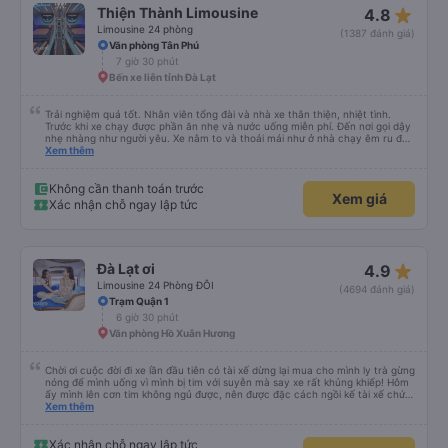
star_rate
Thiện Thành Limousine
4.8
Limousine 24 phòng
(1387 đánh giá)
Văn phòng Tân Phú
7 giờ 30 phút
Bến xe liên tỉnh Đà Lạt
Trải nghiệm quá tốt. Nhân viên tổng đài và nhà xe thân thiện, nhiệt tình.
Trước khi xe chạy được phần ăn nhẹ và nước uống miễn phí. Đến nơi gọi dậy
nhẹ nhàng như người yêu. Xe nằm to và thoải mái như ở nhà chạy êm ru đến
nơi lúc nào không hay luôn. I had very good experience with this bus
Xem thêm
operator. The staff are friendly and helpful. Before getting on the bus, we
were offered light meals and drinks. When the bus has arrived, the staff
woke us up as they were waking up up their lovers. If you are foreigners and
Không cần thanh toán trước
Xem giá
planning to take this bus, please don’t hesitate as the seats are big and
Xác nhận chỗ ngay lập tức
comfortable enough for you to sleep on.
star_rate
Đà Lạt ơi
4.9
Limousine 24 Phòng ĐÔI
(4694 đánh giá)
Trạm Quận 1
6 giờ 30 phút
Văn phòng Hồ Xuân Hương
Chời ơi cuộc đời đi xe lần đầu tiên có tài xế dừng lại mua cho mình ly trà gừng
nóng để mình uống vì mình bị tim với suyễn mà say xe rất khủng khiếp! Hôm
ấy mình lên cơn tim không ngủ được, nên được đặc cách ngồi kế tài xế chứ
ko chắc mình xỉu thiệt. Chú Tánh thì nhường chỗ cho mình ngồi còn anh Khải
Xem thêm
thì dừng cho mình mua trà gừng uống huhuhu ! Rất rất tốt nhe! Công đức vô
lượng !!! Mình cảm ơn anh Khải và chú Tánh xe dalat ơi biển số 50F 022.81
chiều về từ Dalat về tphcm ngày 13/10/2024 lúc 10:30 tối nha. Mình hỏi cả
Xác nhận chỗ ngay lập tức