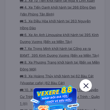
🚌 3. Xe Tư Tiến khởi hành tại Ngã 4 Linh Xuân
🚌 4. Xe Tiến Oanh khởi hành tại 266 Đồng Đen
(Văn Phòng Tân Bình)
🚌 5. Xe Điều Hòa khởi hành tại 263 Nguyễn
Hồng Đào
🚌 6. Xe An Anh Limousine khởi hành tại 395 Kinh
Dương Vương (Bến xe Miền Tây)
🚌 7. Xe Trọng Minh khởi hành tại Cổng xe ra
BXMT, 395 Kinh Dương Vương (Bến xe Miền Tây)
🚌 8. Xe Phương Trang khởi hành tại (Bến xe Miền
Đông Mới)
🚌 9. Xe Hoàng Thủy khởi hành tại 62 Bàu Cát
(Vivastar cafe) (62 Bàu Cát)
🚌 10. Xe Bình Minh Tải khởi hành tại 119 Nguyễn
Cư Trinh (Văn phòng 119 Nguyễn Cư Trinh - Quận
1 (t))