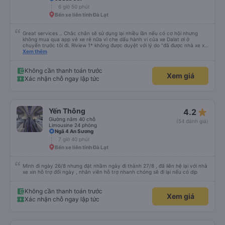
6 giờ 50 phút
Bến xe liên tỉnh Đà Lạt
Great services .. Chắc chắn sẽ sử dụng lại nhiều lần nếu có cơ hội nhưng
không mua qua app vé xe rẻ nữa vì che dấu hành vi của xe Dalat ơi ở
chuyến trước tôi đi. Riview 1* không được duyệt với lý do “đã được nhà xe xử
lý với khách hàng” trong khi tôi là khách hàng và trải nghiệm của tôi lại nói là
Xem thêm
đã được xử lý. Ai xử lý ?? Tôi không biết nên vẫn mua vé thêm lần này nữa.
Sau lần này cả Cty tôi sẽ xóa app vé xe rẻ Vĩnh viễn vì xử lý tào lao này.
Chúng tôi cũng sẽ viết bài trên các nền tảng về trải nghiệm của tôi cả về
Không cần thanh toán trước
Xem giá
Dalat lẫn vé xe rẻ. Xin cảm ơn.
Xác nhận chỗ ngay lập tức
star_rate
Yến Thông
4.2
Giường nằm 40 chỗ
(54 đánh giá)
Limousine 24 phòng
Ngã 4 An Sương
7 giờ 40 phút
Bến xe liên tỉnh Đà Lạt
Mình đi ngày 26/8 nhưng đặt nhầm ngày đi thành 27/8 , đã liên hệ lại với nhà
xe xin hỗ trợ đổi ngày , nhân viên hỗ trợ nhanh chóng sẽ đi lại nếu có dịp
Không cần thanh toán trước
Xem giá
Xác nhận chỗ ngay lập tức