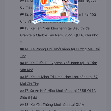
🚌 11. Xe Minh Nghĩa khởi hành tại 168B Nguyễn
Cư Trinh (Văn phòng Quận 1)
🚌 12. Xe Long Vân Limousine khởi hành tại 152
Chu Văn An (Văn phòng Bình Thạnh)
🚌 13. Xe Tân Niên khởi hành tại Siêu thị đá
Granite & Marble Tây Nam, 2555 QL1A, Khu Phố
3
🚌 14. Xe Phong Phú khởi hành tại Đường Mai Chí
Thọ
🚌 15. Xe Tuấn Tú Express khởi hành tại 18 Trần
Văn Khê
🚌 16. Xe LH Minh Trí Limousine khởi hành tại 67
Mai Chí Thọ
🚌 17. Xe An Hoà Hiệp khởi hành tại 2555 QL1A,
Siêu thị đá
🚌 18. Xe Yến Thông khởi hành tại QL1A