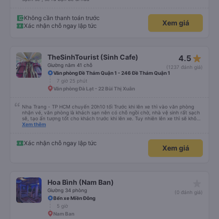
Không cần thanh toán trước
Xem giá
Xác nhận chỗ ngay lập tức
star_rate
TheSinhTourist (Sinh Cafe)
4.5
Giường nằm 41 chỗ
(1237 đánh giá)
Văn phòng Đề Thám Quận 1 - 246 Đề Thám Quận 1
7 giờ 25 phút
Văn phòng Đà Lạt - 22 Bùi Thị Xuân
Nha Trang - TP HCM chuyến 20h10 tối Trước khi lên xe thì vào văn phòng
nhận vé, văn phòng là khách sạn nên có chỗ ngồi chờ, nhà vệ sinh rất sạch
sẽ, tạo ấn tượng tốt cho khách trước khi lên xe. Tuy nhiên lên xe thì sẽ không
có wifi, khách phải tự đăng ký 4G data để xài, lưu ý để đăng ký trước. Xe
Xem thêm
chạy nhanh đúng 6 tiếng là đã về tới SG, mặc dù đi sau chuyến 20h05 vs
20h00 nhưng bác tài lái nhanh nên vượt mặt bỏ xa 2 xe kia. Xe không có nhà
vệ sinh, nên đi vệ sinh ở dưới trước, xe không có dừng cho đi vệ sinh, chỉ có
Xác nhận chỗ ngay lập tức
Xem giá
bác tài dừng nghỉ chứ không có gọi khách dậy đi vệ sinh, mà xe thì đi full cao
tốc nên là không thể dừng trên cao tốc cho khách đi đc nên lưu ý. Xe 41
giường nên không có rèm che và giường chật, không nên đem balo lên xe vì
sẽ chiếm hết chỗ để chân, giường ngắn không phù hợp cho người cao trên
1m75 nằm. Tóm lại, với mức giá rẻ nhất thị trường hiện nay là 219k thì không
thể đòi hỏi gì thêm, chốt nên đi.
star_rate
Hoa Bình (Nam Ban)
Giường 34 phòng
(0 đánh giá)
Bến xe Miền Đông
5 giờ
Nam Ban