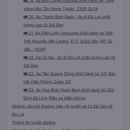
🚌 19. Xe Bốn Luyện Express khởi hành tại Trạm
xăng dầu Tân Hưng Thuận, 2309 QL1A
🚌 20. Xe Thanh Bình Xanh : Xe đi Đà Lạt chất
lượng cao từ Sài Gòn
🚌 21. Xe Điền Linh Limousine khởi hành tại 144-
146 Nguyễn Văn Lượng, P.17, Q.Gò Vấp (VP Gò
Vấp - HCM)
🚌 22. Xe Lê Hải : Xe đi Đà Lạt chất lượng cao từ
Sài Gòn
🚌 23. Xe Tân Quang Dũng khởi hành tại 141 Bắc
Hải (Văn Phòng Quận 10)
🚌 24. Xe Hoa Bình (Nam Ban) khởi hành tại 292
Đinh Bộ Lĩnh (Bến xe Miền Đông)
Những câu hỏi thường gặp về tuyến xe từ Sài Gòn đi
Đà Lạt
Thông tin tuyến đường