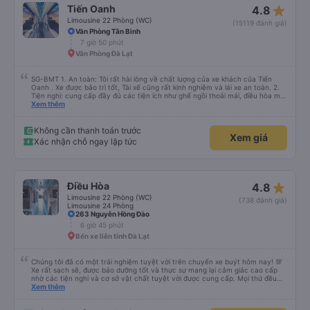
mình cứ phải mang cái mền mỏng để lót nằm. Chúc hãng xe luôn suôn sẻ
star_rate
Tiến Oanh
4.8
,thượng lộ bình an Hẹn gặp lại chuyến 5 giờ sáng mai
Limousine 22 Phòng (WC)
(15119 đánh giá)
Văn Phòng Tân Bình
7 giờ 50 phút
Văn Phòng Đà Lạt
SG-BMT 1. An toàn: Tôi rất hài lòng về chất lượng của xe khách của Tiến
Oanh . Xe được bảo trì tốt, Tài xế cũng rất kinh nghiệm và lái xe an toàn. 2.
Tiện nghi: cung cấp đầy đủ các tiện ích như ghế ngồi thoải mái, điều hòa mát
mẻ, wifi tốc độ cao và cổng sạc điện thoại di động. 3. Thời gian và độ chính
Xem thêm
xác: Chuyến xe xuất phát đúng giờ và đếnBMT đúng giờ cam kết. 4. Giá cả:
Tôi cảm thấy giá cả của dịch vụ xe khách rất hợp lý và phù hợp với chất
lượng và tiện ích được cung cấp. 5. Thái độ phục vụ: Nhân viên và tài xế rất
Không cần thanh toán trước
Xem giá
nhiệt tình, chu đáo và tôn trọng khách hàng. Tôi cảm thấy rất thoải mái và
Xác nhận chỗ ngay lập tức
hài lòng với các dịch vụ mà họ cung cấp. Dịch vụ của họ đáp ứng đầy đủ
nhu cầu của tôi và tôi sẽ sử dụng dịch vụ của họ trong tương lai nếu có cơ
hội.
star_rate
Điều Hòa
4.8
Limousine 22 Phòng (WC)
(738 đánh giá)
Limousine 24 Phòng
263 Nguyễn Hồng Đào
6 giờ 45 phút
Bến xe liên tỉnh Đà Lạt
Chúng tôi đã có một trải nghiệm tuyệt vời trên chuyến xe buýt hôm nay! 💯
Xe rất sạch sẽ, được bảo dưỡng tốt và thực sự mang lại cảm giác cao cấp
nhờ các tiện nghi và cơ sở vật chất tuyệt vời được cung cấp. Mọi thứ đều
thoải mái và ngăn nắp. Nhân viên và tài xế rất tốt bụng, hữu ích và chu đáo,
Xem thêm
giúp chuyến đi của chúng tôi suôn sẻ và không căng thẳng. Sự chuyên
nghiệp của họ thực sự nổi bật. Nhìn chung, đó là trải nghiệm du lịch tốt nhất