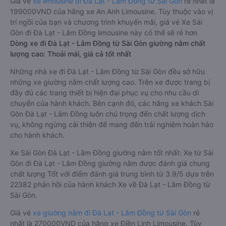
Giá vé
xe limousine đi Đà Lạt - Lâm Đồng từ Sài Gòn
rẻ nhất là
199000VND của hãng xe An Anh Limousine. Tùy thuộc vào vị
trí ngồi của bạn và chương trình khuyến mãi, giá vé Xe Sài
Gòn đi Đà Lạt - Lâm Đồng limousine này có thể sẽ rẻ hơn
Dòng xe đi Đà Lạt - Lâm Đồng từ Sài Gòn giường nằm chất
lượng cao: Thoải mái, giá cả tốt nhất
Những nhà xe đi Đà Lạt - Lâm Đồng từ Sài Gòn đều sở hữu
những xe giường nằm chất lượng cao. Trên xe được trang bị
đầy đủ các trang thiết bị hiện đại phục vụ cho nhu cầu di
chuyển của hành khách. Bên cạnh đó, các hãng xe khách Sài
Gòn Đà Lạt - Lâm Đồng luôn chú trọng đến chất lượng dịch
vụ, không ngừng cải thiện để mang đến trải nghiệm hoàn hảo
cho hành khách.
Xe Sài Gòn Đà Lạt - Lâm Đồng giường nằm tốt nhất: Xe từ Sài
Gòn đi Đà Lạt - Lâm Đồng giường nằm được đánh giá chung
chất lượng Tốt với điểm đánh giá trung bình từ 3.9/5 dựa trên
22382 phản hồi của hành khách Xe về Đà Lạt - Lâm Đồng từ
Sài Gòn.
Giá vé
xe giường nằm đi Đà Lạt - Lâm Đồng từ Sài Gòn
rẻ
nhất là 270000VND của hãng xe Điền Linh Limousine. Tùy