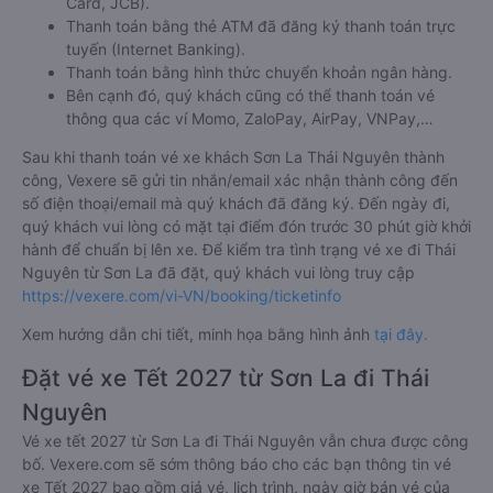
Card, JCB).
Thanh toán bằng thẻ ATM đã đăng ký thanh toán trực
tuyến (Internet Banking).
Thanh toán bằng hình thức chuyển khoản ngân hàng.
Bên cạnh đó, quý khách cũng có thể thanh toán vé
thông qua các ví Momo, ZaloPay, AirPay, VNPay,…
Sau khi thanh toán vé xe khách Sơn La Thái Nguyên thành
công, Vexere sẽ gửi tin nhắn/email xác nhận thành công đến
số điện thoại/email mà quý khách đã đăng ký. Đến ngày đi,
quý khách vui lòng có mặt tại điểm đón trước 30 phút giờ khởi
hành để chuẩn bị lên xe. Để kiểm tra tình trạng vé xe đi Thái
Nguyên từ Sơn La đã đặt, quý khách vui lòng truy cập
https://vexere.com/vi-VN/booking/ticketinfo
Xem hướng dẫn chi tiết, minh họa bằng hình ảnh
tại đây.
Đặt vé xe Tết 2027 từ Sơn La đi Thái
Nguyên
Vé xe tết 2027 từ Sơn La đi Thái Nguyên vẫn chưa được công
bố. Vexere.com sẽ sớm thông báo cho các bạn thông tin vé
xe Tết 2027 bao gồm giá vé, lịch trình, ngày giờ bán vé của