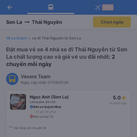
arrow_back
Tải app Vexere ngay!
Tải app Vexere
-30k
Mở app
Mở app
Nhận ưu đãi thành viên độc
-30k/ghế khi đặt vé máy bay qua
quyền
app
Sơn La
Thái Nguyên
Chọn ngày
Vé xe khách
xe đi Thái Nguyên từ Sơn La
Đặt mua vé xe 4 nhà xe đi Thái Nguyên từ Sơn
La chất lượng cao và giá vé ưu đãi nhất
: 2
chuyến mỗi ngày
Vexere Team
Ngày cập nhật: 07/08/2026
Ngọc Anh (Sơn La)
5.0
Limousine 34 chỗ
(4 đánh giá)
Bến xe Quỳnh Nhai
12 giờ 30 phút
Bến xe Đại Từ
Hài lòng với chuyến đi