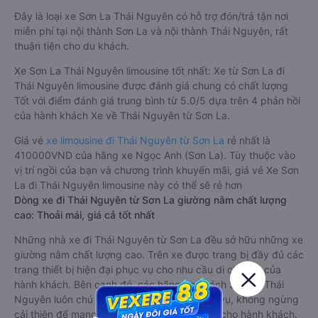
Đây là loại xe Sơn La Thái Nguyên có hỗ trợ đón/trả tận nơi
miễn phí tại nội thành Sơn La và nội thành Thái Nguyên, rất
thuận tiện cho du khách.
Xe Sơn La Thái Nguyên limousine tốt nhất: Xe từ Sơn La đi
Thái Nguyên limousine được đánh giá chung có chất lượng
Tốt với điểm đánh giá trung bình từ 5.0/5 dựa trên 4 phản hồi
của hành khách Xe về Thái Nguyên từ Sơn La.
Giá vé
xe limousine đi Thái Nguyên từ Sơn La
rẻ nhất là
410000VND của hãng xe Ngọc Anh (Sơn La). Tùy thuộc vào
vị trí ngồi của bạn và chương trình khuyến mãi, giá vé Xe Sơn
La đi Thái Nguyên limousine này có thể sẽ rẻ hơn
Dòng xe đi Thái Nguyên từ Sơn La giường nằm chất lượng
cao: Thoải mái, giá cả tốt nhất
Những nhà xe đi Thái Nguyên từ Sơn La đều sở hữu những xe
giường nằm chất lượng cao. Trên xe được trang bị đầy đủ các
trang thiết bị hiện đại phục vụ cho nhu cầu di chuyển của
hành khách. Bên cạnh đó, các hãng xe khách Sơn La Thái
Nguyên luôn chú trọng đến chất lượng dịch vụ, không ngừng
cải thiện để mang đến trải nghiệm hoàn hảo cho hành khách.