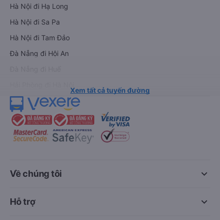
Hà Nội đi Hạ Long
Hà Nội đi Sa Pa
Hà Nội đi Tam Đảo
Đà Nẵng đi Hội An
Đà Nẵng đi Huế
Hải Phòng đi Hà Nội
Xem tất cả tuyến đường
keyboard_arrow_down
Về chúng tôi
keyboard_arrow_down
Hỗ trợ