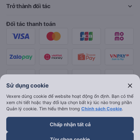
keyboard_arrow_down
Trở thành đối tác
Đối tác thanh toán
close
Sử dụng cookie
Vexere dùng cookie để website hoạt động ổn định. Bạn có thể
xem chi tiết hoặc thay đổi lựa chọn bất kỳ lúc nào trong phần
Quản lý cookie. Tìm hiểu thêm trong
Chính sách Cookie
.
Chấp nhận tất cả
Tùy chọn cookie