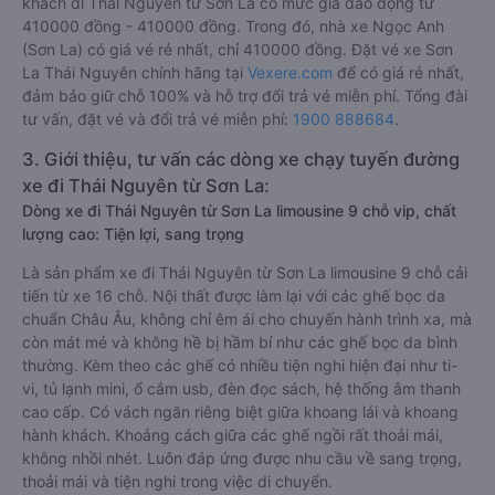
khách đi Thái Nguyên từ Sơn La có mức giá dao động từ
410000 đồng - 410000 đồng. Trong đó, nhà xe Ngọc Anh
(Sơn La) có giá vé rẻ nhất, chỉ 410000 đồng. Đặt vé xe Sơn
La Thái Nguyên chính hãng tại
Vexere.com
để có giá rẻ nhất,
đảm bảo giữ chỗ 100% và hỗ trợ đổi trả vé miễn phí. Tổng đài
tư vấn, đặt vé và đổi trả vé miễn phí:
1900 888684
.
3. Giới thiệu, tư vấn các dòng xe chạy tuyến đường
xe đi Thái Nguyên từ Sơn La:
Dòng xe đi Thái Nguyên từ Sơn La limousine 9 chỗ vip, chất
lượng cao: Tiện lợi, sang trọng
Là sản phẩm xe đi Thái Nguyên từ Sơn La limousine 9 chỗ cải
tiến từ xe 16 chỗ. Nội thất được làm lại với các ghế bọc da
chuẩn Châu Âu, không chỉ êm ái cho chuyến hành trình xa, mà
còn mát mẻ và không hề bị hầm bí như các ghế bọc da bình
thường. Kèm theo các ghế có nhiều tiện nghi hiện đại như ti-
vi, tủ lạnh mini, ổ cắm usb, đèn đọc sách, hệ thống âm thanh
cao cấp. Có vách ngăn riêng biệt giữa khoang lái và khoang
hành khách. Khoảng cách giữa các ghế ngồi rất thoải mái,
không nhồi nhét. Luôn đáp ứng được nhu cầu về sang trọng,
thoải mái và tiện nghi trong việc di chuyển.