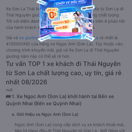
Xe Sơn La Thái Nguyên giường nằm tốt nhất: Xe từ Sơn La đi
Thái Nguyên giường nằm được đánh giá chung chất lượng
Tốt với điểm đánh giá trung bình từ 5.0/5 dựa trên 4 phản hồi
của hành khách Xe về Thái Nguyên từ Sơn La.
Giá vé
xe giường nằm đi Thái Nguyên từ Sơn La
rẻ nhất là
410000VND của hãng xe Ngọc Anh (Sơn La). Tùy thuộc vào
chương trình khuyến mãi, giá vé Xe Sơn La đi Thái Nguyên
giường nằm này có thể sẽ rẻ hơn.
Tư vấn TOP 1 xe khách đi Thái Nguyên
từ Sơn La chất lượng cao, uy tín, giá rẻ
nhất 08/2026
null
🚌 1. Xe Ngọc Anh (Sơn La) khởi hành tại Bến xe
Quỳnh Nhai (Bến xe Quỳnh Nhai)
a. Giới thiệu xe Ngọc Anh (Sơn La)
Ngọc Anh (Sơn La) cung cấp dịch vụ xe khách thoải mái,
tiện lợi hàng đầu đi Thái Nguyên từ Sơn La . Nổi tiếng với