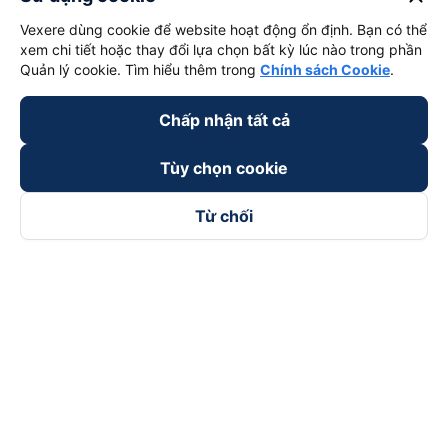
Vexere dùng cookie để website hoạt động ổn định. Bạn có thể
xem chi tiết hoặc thay đổi lựa chọn bất kỳ lúc nào trong phần
Quản lý cookie. Tìm hiểu thêm trong
Chính sách Cookie
.
Chấp nhận tất cả
Tùy chọn cookie
Từ chối
Theo dõi chúng tôi trên
Facebook
Tiktok
Youtube
Công ty TNHH Thương Mại Dịch Vụ Vexere
Địa chỉ đăng ký kinh doanh: 8C Chữ Đồng Tử, Phường Tân
Sơn Nhất, TP. Hồ Chí Minh, Việt Nam
Địa chỉ
:
Lầu 2, toà nhà H3 Circo Hoàng Diệu, 384 Hoàng Diệu,
Phường Khánh Hội, TP Hồ Chí Minh, Việt Nam