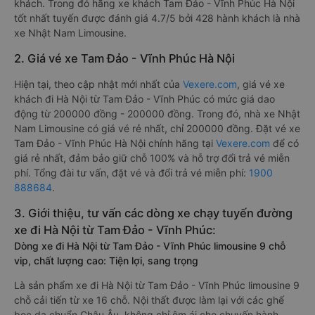
khách. Trong đó hãng xe khách Tam Đảo - Vĩnh Phúc Hà Nội
tốt nhất tuyến được đánh giá 4.7/5 bởi 428 hành khách là nhà
xe Nhật Nam Limousine.
2. Giá vé xe Tam Đảo - Vĩnh Phúc Hà Nội
Hiện tại, theo cập nhật mới nhất của
Vexere.com
, giá vé xe
khách đi Hà Nội từ Tam Đảo - Vĩnh Phúc có mức giá dao
động từ 200000 đồng - 200000 đồng. Trong đó, nhà xe Nhật
Nam Limousine có giá vé rẻ nhất, chỉ 200000 đồng. Đặt vé xe
Tam Đảo - Vĩnh Phúc Hà Nội chính hãng tại
Vexere.com
để có
giá rẻ nhất, đảm bảo giữ chỗ 100% và hỗ trợ đổi trả vé miễn
phí. Tổng đài tư vấn, đặt vé và đổi trả vé miễn phí:
1900
888684
.
3. Giới thiệu, tư vấn các dòng xe chạy tuyến đường
xe đi Hà Nội từ Tam Đảo - Vĩnh Phúc:
Dòng xe đi Hà Nội từ Tam Đảo - Vĩnh Phúc limousine 9 chỗ
vip, chất lượng cao: Tiện lợi, sang trọng
Là sản phẩm xe đi Hà Nội từ Tam Đảo - Vĩnh Phúc limousine 9
chỗ cải tiến từ xe 16 chỗ. Nội thất được làm lại với các ghế
bọc da chuẩn Châu Âu, không chỉ êm ái cho chuyến hành