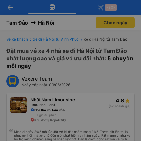
arrow_back
Tải app Vexere ngay!
Tải app Vexere
-30k
Mở app
Mở app
Nhận ưu đãi thành viên độc
-30k/ghế khi đặt vé máy bay qua
quyền
app
Tam Đảo
Hà Nội
Chọn ngày
Vé xe khách
xe đi Hà Nội từ Vĩnh Phúc
xe đi Hà Nội từ Tam Đảo
Đặt mua vé xe 4 nhà xe đi Hà Nội từ Tam Đảo
chất lượng cao và giá vé ưu đãi nhất
: 5 chuyến
mỗi ngày
Vexere Team
Ngày cập nhật: 09/08/2026
Nhật Nam Limousine
4.8
Limousine 9 chỗ
(428 đánh giá)
Nhà thờ Đá Tam Đảo
1 giờ 40 phút
Khu đô thị Royal City
Mình đi ngày 30/5 mà lúc đặt vé lại đặt nhầm sang 31/5. Trước giờ lên xe 10
phút gọi hỏi nhà xe chỗ đón mới phát hiện ra nhầm ngày. Rất mừng vì nhà xe
hỗ trợ mình chuyển sang xe khác kịp thời. Đây là điểm cộng rất lớn về dịch