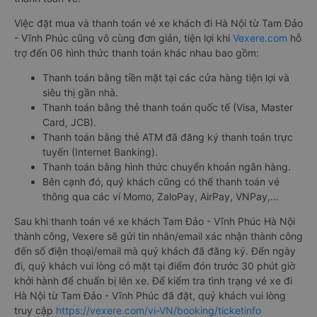
Việc đặt mua và thanh toán vé xe khách đi Hà Nội từ Tam Đảo
- Vĩnh Phúc cũng vô cùng đơn giản, tiện lợi khi
Vexere.com
hỗ
trợ đến 06 hình thức thanh toán khác nhau bao gồm:
Thanh toán bằng tiền mặt tại các cửa hàng tiện lợi và
siêu thị gần nhà.
Thanh toán bằng thẻ thanh toán quốc tế (Visa, Master
Card, JCB).
Thanh toán bằng thẻ ATM đã đăng ký thanh toán trực
tuyến (Internet Banking).
Thanh toán bằng hình thức chuyển khoản ngân hàng.
Bên cạnh đó, quý khách cũng có thể thanh toán vé
thông qua các ví Momo, ZaloPay, AirPay, VNPay,…
Sau khi thanh toán vé xe khách Tam Đảo - Vĩnh Phúc Hà Nội
thành công, Vexere sẽ gửi tin nhắn/email xác nhận thành công
đến số điện thoại/email mà quý khách đã đăng ký. Đến ngày
đi, quý khách vui lòng có mặt tại điểm đón trước 30 phút giờ
khởi hành để chuẩn bị lên xe. Để kiểm tra tình trạng vé xe đi
Hà Nội từ Tam Đảo - Vĩnh Phúc đã đặt, quý khách vui lòng
truy cập
https://vexere.com/vi-VN/booking/ticketinfo