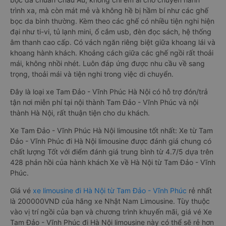
trình xa, mà còn mát mẻ và không hề bị hầm bí như các ghế
bọc da bình thường. Kèm theo các ghế có nhiều tiện nghi hiện
đại như ti-vi, tủ lạnh mini, ổ cắm usb, đèn đọc sách, hệ thống
âm thanh cao cấp. Có vách ngăn riêng biệt giữa khoang lái và
khoang hành khách. Khoảng cách giữa các ghế ngồi rất thoải
mái, không nhồi nhét. Luôn đáp ứng được nhu cầu về sang
trọng, thoải mái và tiện nghi trong việc di chuyển.
Đây là loại xe Tam Đảo - Vĩnh Phúc Hà Nội có hỗ trợ đón/trả
tận nơi miễn phí tại nội thành Tam Đảo - Vĩnh Phúc và nội
thành Hà Nội, rất thuận tiện cho du khách.
Xe Tam Đảo - Vĩnh Phúc Hà Nội limousine tốt nhất: Xe từ Tam
Đảo - Vĩnh Phúc đi Hà Nội limousine được đánh giá chung có
chất lượng Tốt với điểm đánh giá trung bình từ 4.7/5 dựa trên
428 phản hồi của hành khách Xe về Hà Nội từ Tam Đảo - Vĩnh
Phúc.
Giá vé
xe limousine đi Hà Nội từ Tam Đảo - Vĩnh Phúc
rẻ nhất
là 200000VND của hãng xe Nhật Nam Limousine. Tùy thuộc
vào vị trí ngồi của bạn và chương trình khuyến mãi, giá vé Xe
Tam Đảo - Vĩnh Phúc đi Hà Nội limousine này có thể sẽ rẻ hơn