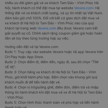
nhiều ưu đãi giảm giá vé xe khách Tam Đảo - Vĩnh Phúc Hà
Nội, hành khách có thể đặt mua tại website
Vexere.com
- Hệ
thống đặt vé xe khách chất lượng, và uy tín nhất tại Việt Nam,
đảm bảo giữ chỗ 100%. Đối với bất cứ giao dịch đặt mua vé
xe khách đi Hà Nội từ Tam Đảo - Vĩnh Phúc nào của quý
khách tại trang web
Vexere.com
đều được Vexere cam kết
giải quyết sự cố. Chính sách tặng coupon giảm giá hoặc hoàn
tiền sẽ tùy theo từng trường hợp sự việc.
Hướng dẫn đặt vé tại Vexere.com:
Bước 1: Truy cập vào website Vexere hoặc tải app Vexere trên
CH Play hoặc App Store.
Bước 2: Chọn điểm đi, điểm đến, ngày đi, sau đó chọn “TÌM
VÉ XE”.
Bước 3: Chọn hãng xe khách đi Hà Nội từ Tam Đảo - Vĩnh
Phúc, giờ khởi hành phù hợp. Bấm chọn vào khung giờ quý
khách muốn đi để tiến hành đặt vé.
Bước 4: Chọn vị trí/giường ghế, điểm đón, điểm trả và nhập
thông tin hành khách khi đặt mua vé xe đi Hà Nội từ Tam Đảo
- Vĩnh Phúc
Bước 5: Chọn hình thức thanh toán vé phù hợp và tiến hành
thanh toán vé.