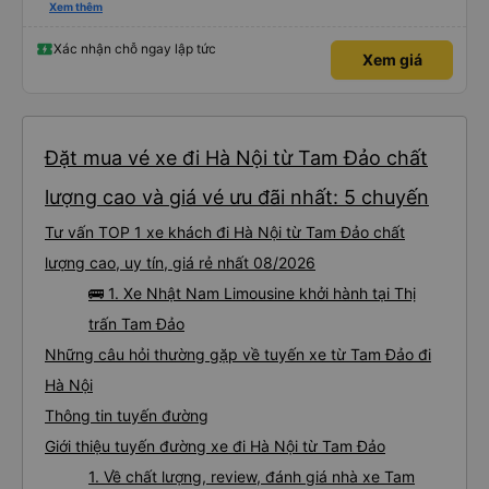
vụ. Anh tài xế rất tốt bụng, đã giúp mình có một số thông tin hữu ích khi đến
Xem thêm
chơi Tam Đảo
Xác nhận chỗ ngay lập tức
Xem giá
Đặt mua vé xe đi Hà Nội từ Tam Đảo chất
lượng cao và giá vé ưu đãi nhất: 5 chuyến
Tư vấn TOP 1 xe khách đi Hà Nội từ Tam Đảo chất
lượng cao, uy tín, giá rẻ nhất 08/2026
🚌 1. Xe Nhật Nam Limousine khởi hành tại Thị
trấn Tam Đảo
Những câu hỏi thường gặp về tuyến xe từ Tam Đảo đi
Hà Nội
Thông tin tuyến đường
Giới thiệu tuyến đường xe đi Hà Nội từ Tam Đảo
1. Về chất lượng, review, đánh giá nhà xe Tam