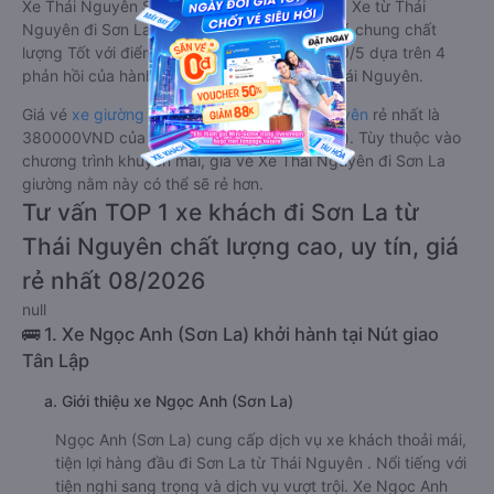
Xe Thái Nguyên Sơn La giường nằm tốt nhất: Xe từ Thái
Nguyên đi Sơn La giường nằm được đánh giá chung chất
lượng Tốt với điểm đánh giá trung bình từ 5.0/5 dựa trên 4
phản hồi của hành khách Xe về Sơn La từ Thái Nguyên.
Giá vé
xe giường nằm đi Sơn La từ Thái Nguyên
rẻ nhất là
380000VND của hãng xe Ngọc Anh (Sơn La). Tùy thuộc vào
chương trình khuyến mãi, giá vé Xe Thái Nguyên đi Sơn La
giường nằm này có thể sẽ rẻ hơn.
Tư vấn TOP 1 xe khách đi Sơn La từ
Thái Nguyên chất lượng cao, uy tín, giá
rẻ nhất 08/2026
null
🚌 1. Xe Ngọc Anh (Sơn La) khởi hành tại Nút giao
Tân Lập
a. Giới thiệu xe Ngọc Anh (Sơn La)
Ngọc Anh (Sơn La) cung cấp dịch vụ xe khách thoải mái,
tiện lợi hàng đầu đi Sơn La từ Thái Nguyên . Nổi tiếng với
tiện nghi sang trọng và dịch vụ vượt trội. Xe Ngọc Anh