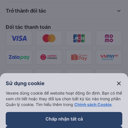
keyboard_arrow_down
Trở thành đối tác
Đối tác thanh toán
close
Sử dụng cookie
Vexere dùng cookie để website hoạt động ổn định. Bạn có thể
xem chi tiết hoặc thay đổi lựa chọn bất kỳ lúc nào trong phần
Quản lý cookie. Tìm hiểu thêm trong
Chính sách Cookie
.
Chấp nhận tất cả