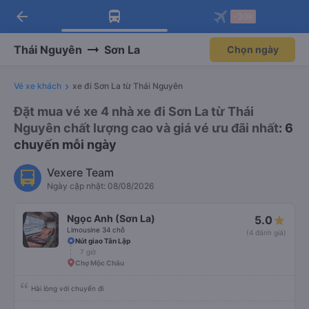
arrow_back
Tải app Vexere ngay!
Tải app Vexere
-30k
Mở app
Mở app
Nhận ưu đãi thành viên độc
-30k/ghế khi đặt vé máy bay qua
quyền
app
Thái Nguyên
Sơn La
Chọn ngày
Vé xe khách
xe đi Sơn La từ Thái Nguyên
Đặt mua vé xe 4 nhà xe đi Sơn La từ Thái
Nguyên chất lượng cao và giá vé ưu đãi nhất
: 6
chuyến mỗi ngày
Vexere Team
Ngày cập nhật: 08/08/2026
Ngọc Anh (Sơn La)
5.0
Limousine 34 chỗ
(4 đánh giá)
Nút giao Tân Lập
7 giờ
Chợ Mộc Châu
Hài lòng với chuyến đi