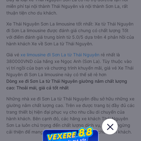
miễn phí tại nội thành Thái Nguyên và nội thành Sơn La, rất
thuận tiện cho du khách.
Xe Thái Nguyên Sơn La limousine tốt nhất: Xe từ Thái Nguyên
đi Sơn La limousine được đánh giá chung có chất lượng Tốt
với điểm đánh giá trung bình từ 5.0/5 dựa trên 4 phản hồi của
hành khách Xe về Sơn La từ Thái Nguyên.
Giá vé
xe limousine đi Sơn La từ Thái Nguyên
rẻ nhất là
380000VND của hãng xe Ngọc Anh (Sơn La). Tùy thuộc vào
vị trí ngồi của bạn và chương trình khuyến mãi, giá vé Xe Thái
Nguyên đi Sơn La limousine này có thể sẽ rẻ hơn
Dòng xe đi Sơn La từ Thái Nguyên giường nằm chất lượng
cao: Thoải mái, giá cả tốt nhất
Những nhà xe đi Sơn La từ Thái Nguyên đều sở hữu những xe
giường nằm chất lượng cao. Trên xe được trang bị đầy đủ các
trang thiết bị hiện đại phục vụ cho nhu cầu di chuyển của
hành khách. Bên cạnh đó, các hãng xe khách Thái Nguyên
Sơn La luôn chú trọng đến chất lượng dịch vụ, không ngừng
cải thiện để mang đến trải nghiệm hoàn hảo cho hành khách.