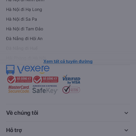
Hà Nội đi Hạ Long
Hà Nội đi Sa Pa
Hà Nội đi Tam Đảo
Đà Nẵng đi Hội An
Đà Nẵng đi Huế
Hải Phòng đi Hà Nội
Xem tất cả tuyến đường
keyboard_arrow_down
Về chúng tôi
keyboard_arrow_down
Hỗ trợ