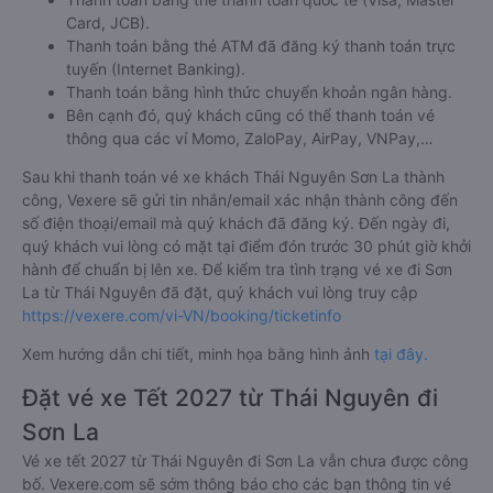
Card, JCB).
Thanh toán bằng thẻ ATM đã đăng ký thanh toán trực
tuyến (Internet Banking).
Thanh toán bằng hình thức chuyển khoản ngân hàng.
Bên cạnh đó, quý khách cũng có thể thanh toán vé
thông qua các ví Momo, ZaloPay, AirPay, VNPay,…
Sau khi thanh toán vé xe khách Thái Nguyên Sơn La thành
công, Vexere sẽ gửi tin nhắn/email xác nhận thành công đến
số điện thoại/email mà quý khách đã đăng ký. Đến ngày đi,
quý khách vui lòng có mặt tại điểm đón trước 30 phút giờ khởi
hành để chuẩn bị lên xe. Để kiểm tra tình trạng vé xe đi Sơn
La từ Thái Nguyên đã đặt, quý khách vui lòng truy cập
https://vexere.com/vi-VN/booking/ticketinfo
Xem hướng dẫn chi tiết, minh họa bằng hình ảnh
tại đây.
Đặt vé xe Tết 2027 từ Thái Nguyên đi
Sơn La
Vé xe tết 2027 từ Thái Nguyên đi Sơn La vẫn chưa được công
bố. Vexere.com sẽ sớm thông báo cho các bạn thông tin vé