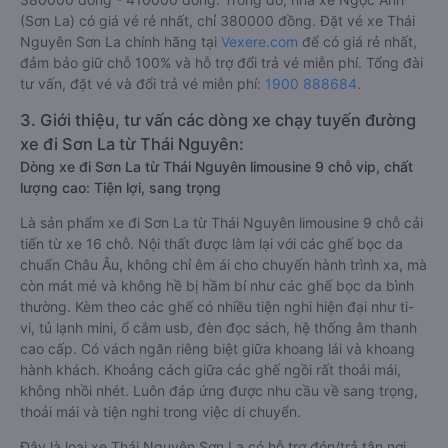
(Sơn La) có giá vé rẻ nhất, chỉ 380000 đồng. Đặt vé xe Thái
Nguyên Sơn La chính hãng tại
Vexere.com
để có giá rẻ nhất,
đảm bảo giữ chỗ 100% và hỗ trợ đổi trả vé miễn phí. Tổng đài
tư vấn, đặt vé và đổi trả vé miễn phí:
1900 888684
.
3. Giới thiệu, tư vấn các dòng xe chạy tuyến đường
xe đi Sơn La từ Thái Nguyên:
Dòng xe đi Sơn La từ Thái Nguyên limousine 9 chỗ vip, chất
lượng cao: Tiện lợi, sang trọng
Là sản phẩm xe đi Sơn La từ Thái Nguyên limousine 9 chỗ cải
tiến từ xe 16 chỗ. Nội thất được làm lại với các ghế bọc da
chuẩn Châu Âu, không chỉ êm ái cho chuyến hành trình xa, mà
còn mát mẻ và không hề bị hầm bí như các ghế bọc da bình
thường. Kèm theo các ghế có nhiều tiện nghi hiện đại như ti-
vi, tủ lạnh mini, ổ cắm usb, đèn đọc sách, hệ thống âm thanh
cao cấp. Có vách ngăn riêng biệt giữa khoang lái và khoang
hành khách. Khoảng cách giữa các ghế ngồi rất thoải mái,
không nhồi nhét. Luôn đáp ứng được nhu cầu về sang trọng,
thoải mái và tiện nghi trong việc di chuyển.
Đây là loại xe Thái Nguyên Sơn La có hỗ trợ đón/trả tận nơi