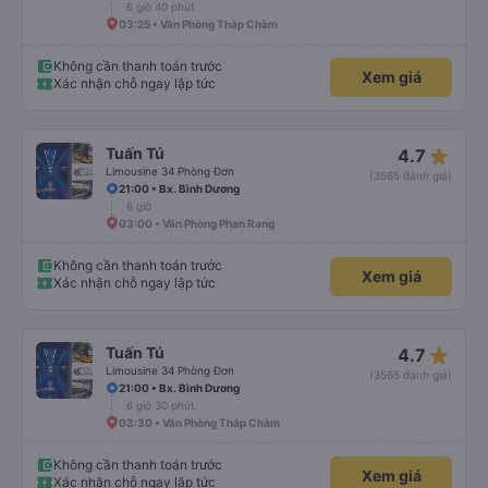
6 giờ 40 phút
03:25 • Văn Phòng Tháp Chàm
Không cần thanh toán trước
Xem giá
Xác nhận chỗ ngay lập tức
star_rate
Tuấn Tú
4.7
Limousine 34 Phòng Đơn
(3565 đánh giá)
21:00 • Bx. Bình Dương
6 giờ
03:00 • Văn Phòng Phan Rang
Không cần thanh toán trước
Xem giá
Xác nhận chỗ ngay lập tức
star_rate
Tuấn Tú
4.7
Limousine 34 Phòng Đơn
(3565 đánh giá)
21:00 • Bx. Bình Dương
6 giờ 30 phút
03:30 • Văn Phòng Tháp Chàm
Không cần thanh toán trước
Xem giá
Xác nhận chỗ ngay lập tức