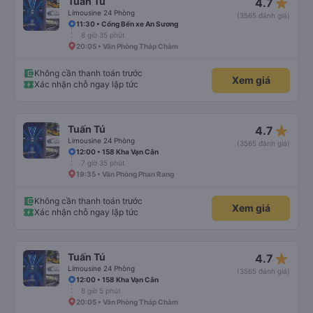
star_rate
Tuấn Tú
4.7
Limousine 24 Phòng
(3565 đánh giá)
11:30 • Cổng Bến xe An Sương
8 giờ 35 phút
20:05 • Văn Phòng Tháp Chàm
Không cần thanh toán trước
Xem giá
Xác nhận chỗ ngay lập tức
star_rate
Tuấn Tú
4.7
Limousine 24 Phòng
(3565 đánh giá)
12:00 • 158 Kha Vạn Cân
7 giờ 35 phút
19:35 • Văn Phòng Phan Rang
Không cần thanh toán trước
Xem giá
Xác nhận chỗ ngay lập tức
star_rate
Tuấn Tú
4.7
Limousine 24 Phòng
(3565 đánh giá)
12:00 • 158 Kha Vạn Cân
8 giờ 5 phút
20:05 • Văn Phòng Tháp Chàm