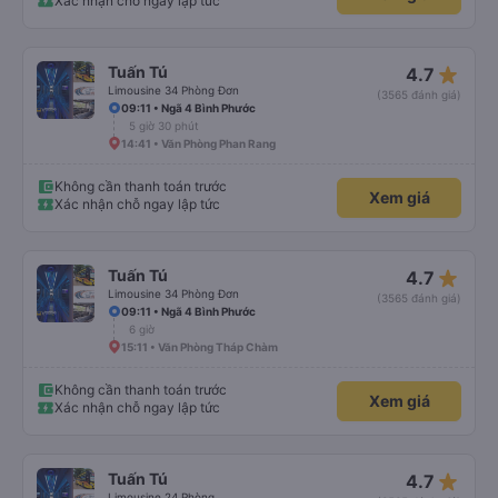
Xác nhận chỗ ngay lập tức
star_rate
Tuấn Tú
4.7
Limousine 34 Phòng Đơn
(3565 đánh giá)
09:11 • Ngã 4 Bình Phước
5 giờ 30 phút
14:41 • Văn Phòng Phan Rang
Không cần thanh toán trước
Xem giá
Xác nhận chỗ ngay lập tức
star_rate
Tuấn Tú
4.7
Limousine 34 Phòng Đơn
(3565 đánh giá)
09:11 • Ngã 4 Bình Phước
6 giờ
15:11 • Văn Phòng Tháp Chàm
Không cần thanh toán trước
Xem giá
Xác nhận chỗ ngay lập tức
star_rate
Tuấn Tú
4.7
Limousine 24 Phòng