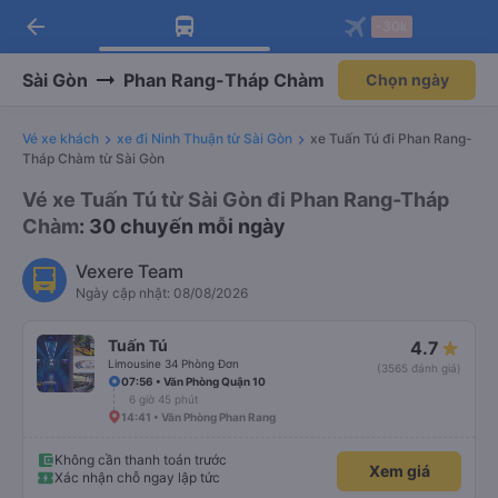
arrow_back
Tải app Vexere ngay!
Tải app Vexere
-30k
Mở app
Mở app
Nhận ưu đãi thành viên độc
-30k/ghế khi đặt vé máy bay qua
quyền
app
Sài Gòn
Phan Rang-Tháp Chàm
Chọn ngày
Vé xe khách
xe đi Ninh Thuận từ Sài Gòn
xe Tuấn Tú đi Phan Rang-
Tháp Chàm từ Sài Gòn
Vé xe Tuấn Tú từ Sài Gòn đi Phan Rang-Tháp
Chàm
: 30 chuyến mỗi ngày
Vexere Team
Ngày cập nhật: 08/08/2026
Tuấn Tú
4.7
Limousine 34 Phòng Đơn
(3565 đánh giá)
07:56 • Văn Phòng Quận 10
6 giờ 45 phút
14:41 • Văn Phòng Phan Rang
Không cần thanh toán trước
Xem giá
Xác nhận chỗ ngay lập tức