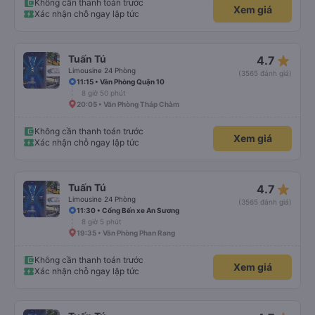
Không cần thanh toán trước
Xem giá
Xác nhận chỗ ngay lập tức
star_rate
Tuấn Tú
4.7
Limousine 24 Phòng
(3565 đánh giá)
11:15 • Văn Phòng Quận 10
8 giờ 50 phút
20:05 • Văn Phòng Tháp Chàm
Không cần thanh toán trước
Xem giá
Xác nhận chỗ ngay lập tức
star_rate
Tuấn Tú
4.7
Limousine 24 Phòng
(3565 đánh giá)
11:30 • Cổng Bến xe An Sương
8 giờ 5 phút
19:35 • Văn Phòng Phan Rang
Không cần thanh toán trước
Xem giá
Xác nhận chỗ ngay lập tức