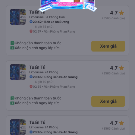
star_rate
Tuấn Tú
4.7
Limousine 34 Phòng Đơn
(3565 đánh giá)
20:42 • Bến xe An Sương
6 giờ 15 phút
02:57 • Văn Phòng Phan Rang
Không cần thanh toán trước
Xem giá
Xác nhận chỗ ngay lập tức
star_rate
Tuấn Tú
4.7
Limousine 24 Phòng
(3565 đánh giá)
20:45 • Cổng Bến xe An Sương
6 giờ 10 phút
02:55 • Văn Phòng Phan Rang
Không cần thanh toán trước
Xem giá
Xác nhận chỗ ngay lập tức
star_rate
Tuấn Tú
4.7
Limousine 24 Phòng
(3565 đánh giá)
20:45 • Cổng Bến xe An Sương