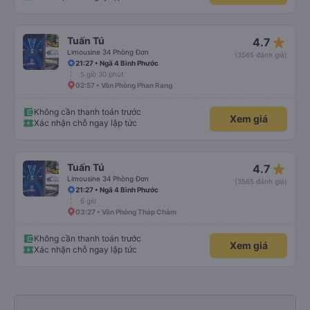
star_rate
Tuấn Tú
4.7
Limousine 34 Phòng Đơn
(3565 đánh giá)
21:27 • Ngã 4 Bình Phước
5 giờ 30 phút
02:57 • Văn Phòng Phan Rang
Không cần thanh toán trước
Xem giá
Xác nhận chỗ ngay lập tức
star_rate
Tuấn Tú
4.7
Limousine 34 Phòng Đơn
(3565 đánh giá)
21:27 • Ngã 4 Bình Phước
6 giờ
03:27 • Văn Phòng Tháp Chàm
Không cần thanh toán trước
Xem giá
Xác nhận chỗ ngay lập tức