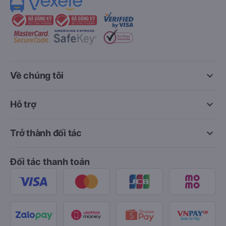
keyboard_arrow_down
Về chúng tôi
keyboard_arrow_down
Hỗ trợ
keyboard_arrow_down
Trở thành đối tác
Đối tác thanh toán