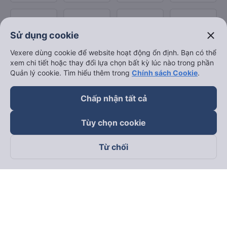
close
Sử dụng cookie
Vexere dùng cookie để website hoạt động ổn định. Bạn có thể
xem chi tiết hoặc thay đổi lựa chọn bất kỳ lúc nào trong phần
Quản lý cookie. Tìm hiểu thêm trong
Chính sách Cookie
.
Chấp nhận tất cả
Tùy chọn cookie
Từ chối
Theo dõi chúng tôi trên
Facebook
Tiktok
Youtube
Công ty TNHH Thương Mại Dịch Vụ Vexere
Địa chỉ đăng ký kinh doanh: 8C Chữ Đồng Tử, Phường Tân