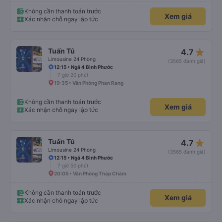
Không cần thanh toán trước
Xem giá
Xác nhận chỗ ngay lập tức
star_rate
Tuấn Tú
4.7
Limousine 24 Phòng
(3565 đánh giá)
12:15 • Ngã 4 Bình Phước
7 giờ 20 phút
19:35 • Văn Phòng Phan Rang
Không cần thanh toán trước
Xem giá
Xác nhận chỗ ngay lập tức
star_rate
Tuấn Tú
4.7
Limousine 24 Phòng
(3565 đánh giá)
12:15 • Ngã 4 Bình Phước
7 giờ 50 phút
20:05 • Văn Phòng Tháp Chàm
Không cần thanh toán trước
Xem giá
Xác nhận chỗ ngay lập tức