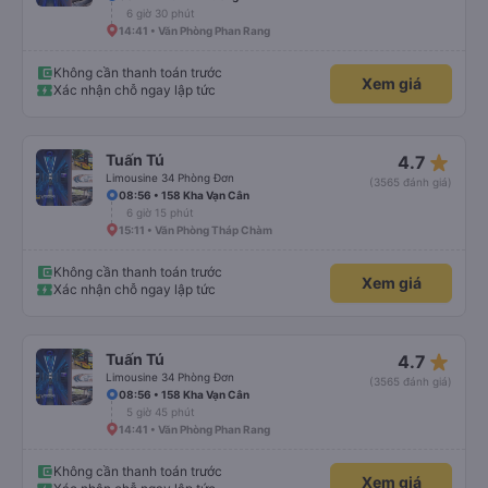
6 giờ 30 phút
14:41 • Văn Phòng Phan Rang
Không cần thanh toán trước
Xem giá
Xác nhận chỗ ngay lập tức
star_rate
Tuấn Tú
4.7
Limousine 34 Phòng Đơn
(3565 đánh giá)
08:56 • 158 Kha Vạn Cân
6 giờ 15 phút
15:11 • Văn Phòng Tháp Chàm
Không cần thanh toán trước
Xem giá
Xác nhận chỗ ngay lập tức
star_rate
Tuấn Tú
4.7
Limousine 34 Phòng Đơn
(3565 đánh giá)
08:56 • 158 Kha Vạn Cân
5 giờ 45 phút
14:41 • Văn Phòng Phan Rang
Không cần thanh toán trước
Xem giá