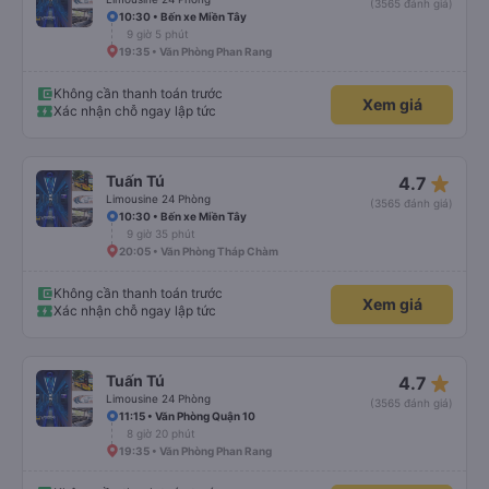
(3565 đánh giá)
10:30 • Bến xe Miền Tây
9 giờ 5 phút
19:35 • Văn Phòng Phan Rang
Không cần thanh toán trước
Xem giá
Xác nhận chỗ ngay lập tức
star_rate
Tuấn Tú
4.7
Limousine 24 Phòng
(3565 đánh giá)
10:30 • Bến xe Miền Tây
9 giờ 35 phút
20:05 • Văn Phòng Tháp Chàm
Không cần thanh toán trước
Xem giá
Xác nhận chỗ ngay lập tức
star_rate
Tuấn Tú
4.7
Limousine 24 Phòng
(3565 đánh giá)
11:15 • Văn Phòng Quận 10
8 giờ 20 phút
19:35 • Văn Phòng Phan Rang