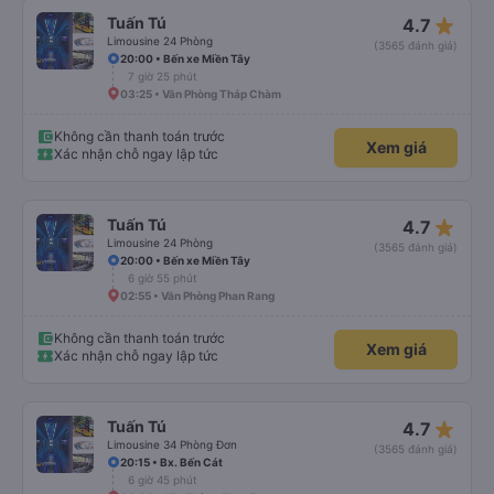
star_rate
Tuấn Tú
4.7
Limousine 24 Phòng
(3565 đánh giá)
20:00 • Bến xe Miền Tây
7 giờ 25 phút
03:25 • Văn Phòng Tháp Chàm
Không cần thanh toán trước
Xem giá
Xác nhận chỗ ngay lập tức
star_rate
Tuấn Tú
4.7
Limousine 24 Phòng
(3565 đánh giá)
20:00 • Bến xe Miền Tây
6 giờ 55 phút
02:55 • Văn Phòng Phan Rang
Không cần thanh toán trước
Xem giá
Xác nhận chỗ ngay lập tức
star_rate
Tuấn Tú
4.7
Limousine 34 Phòng Đơn
(3565 đánh giá)
20:15 • Bx. Bến Cát
6 giờ 45 phút