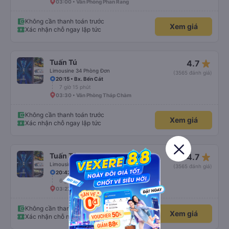
03:00 • Văn Phòng Phan Rang
Không cần thanh toán trước
Xem giá
Xác nhận chỗ ngay lập tức
star_rate
Tuấn Tú
4.7
Limousine 34 Phòng Đơn
(3565 đánh giá)
20:15 • Bx. Bến Cát
7 giờ 15 phút
03:30 • Văn Phòng Tháp Chàm
Không cần thanh toán trước
Xem giá
Xác nhận chỗ ngay lập tức
star_rate
Tuấn Tú
4.7
Limousine 34 Phòng Đơn
(3565 đánh giá)
20:42 • Bến xe An Sương
6 giờ 45 phút
03:27 • Văn Phòng Tháp Chàm
Không cần thanh toán trước
Xem giá
Xác nhận chỗ ngay lập tức