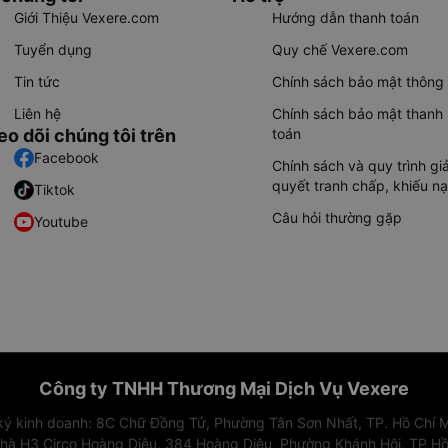
Giới Thiệu Vexere.com
Hướng dẫn thanh toán
Tuyển dụng
Quy chế Vexere.com
Tin tức
Chính sách bảo mật thông 
Liên hệ
Chính sách bảo mật thanh
eo dõi chúng tôi trên
toán
Facebook
Chính sách và quy trình giả
quyết tranh chấp, khiếu nạ
Tiktok
Câu hỏi thường gặp
Youtube
Công ty TNHH Thương Mại Dịch Vụ Vexere
 ký kinh doanh: 8C Chữ Đồng Tử, Phường Tân Sơn Nhất, TP. Hồ Chí M
nhà H3 Circo Hoàng Diệu, 384 Hoàng Diệu, Phường Khánh Hội, TP Hồ