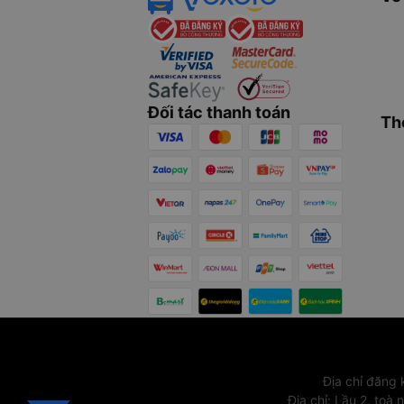
Đối tác thanh toán
Th
Địa chỉ đăng
Địa chỉ
:
Lầu 2, toà 