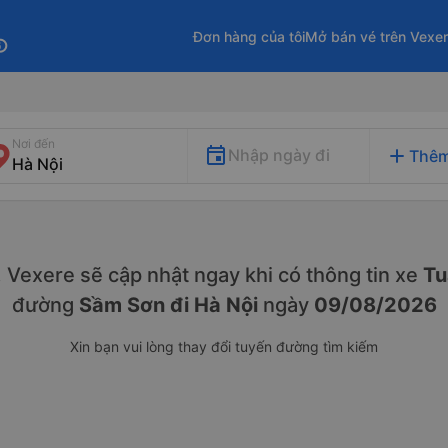
Đơn hàng của tôi
Mở bán vé trên Vexe
fo
Nơi đến
add
Nhập ngày đi
Thêm
y. Vexere sẽ cập nhật ngay khi có thông tin xe
Tu
đường
Sầm Sơn đi Hà Nội
ngày
09/08/2026
Xin bạn vui lòng thay đổi tuyến đường tìm kiếm