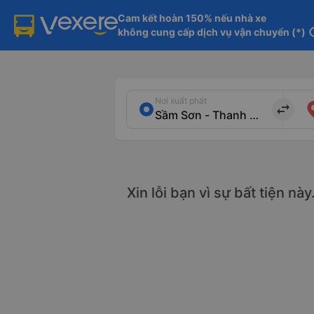
Cam kết hoàn 150% nếu nhà xe

không cung cấp dịch vụ vận chuyển (*)
in
Nơi xuất phát
import_export
Xin lỗi bạn vì sự bất tiện nà