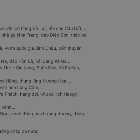
o, đồi cỏ hồng Đà Lạt, đồi chè Cầu Đất,...
 nhà ga Nha Trang, đảo Điệp Sơn, thác bà
à, vườn quốc gia Bình Châu, bến thuyền
 Né, đảo Hòn Bà, hải đăng Kê Gà,...
y Nur – Gia Long, Buôn Đôn, hồ Ea Kao,
Hoa Hồng, thung lũng Mường Hoa,...
văn hóa Lũng Cẩm,...
a Phách, hang dơi, khu du lịch Happy
 Kênh,...
n Ngư, cánh đồng hoa hướng dương, đồng
đường khắp cả nước.