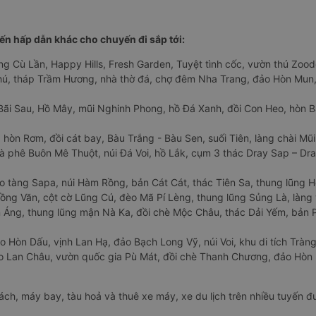
n hấp dẫn khác cho chuyến đi sắp tới:
ng Cù Lần, Happy Hills, Fresh Garden, Tuyệt tình cốc, vườn thú Zoodo
Phú, tháp Trầm Hương, nhà thờ đá, chợ đêm Nha Trang, đảo Hòn Mun,
Bãi Sau, Hồ Mây, mũi Nghinh Phong, hồ Đá Xanh, đồi Con Heo, hòn B
 hòn Rơm, đồi cát bay, Bàu Trắng - Bàu Sen, suối Tiên, làng chài Mũi
à phê Buôn Mê Thuột, núi Đá Voi, hồ Lắk, cụm 3 thác Dray Sap – Dra
o tàng Sapa, núi Hàm Rồng, bản Cát Cát, thác Tiên Sa, thung lũng 
ng Văn, cột cờ Lũng Cú, đèo Mã Pí Lèng, thung lũng Sủng Là, làng 
Áng, thung lũng mận Nà Ka, đồi chè Mộc Châu, thác Dải Yếm, bản P
o Hòn Dấu, vịnh Lan Hạ, đảo Bạch Long Vỹ, núi Voi, khu di tích Tràng
ảo Lan Châu, vườn quốc gia Pù Mát, đồi chè Thanh Chương, đảo Hò
hách, máy bay, tàu hoả và thuê xe máy, xe du lịch trên nhiều tuyến 