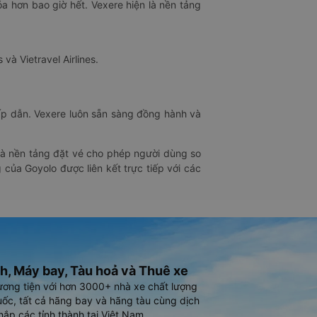
óa hơn bao giờ hết. Vexere hiện là nền tảng
 và Vietravel Airlines.
hấp dẫn. Vexere luôn sẵn sàng đồng hành và
 là nền tảng đặt vé cho phép người dùng so
 của Goyolo được liên kết trực tiếp với các
h, Máy bay, Tàu hoả và Thuê xe
ương tiện với hơn 3000+ nhà xe chất lượng
ốc, tất cả hãng bay và hãng tàu cùng dịch
hắp các tỉnh thành tại Việt Nam.