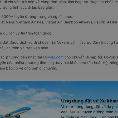
nh di chuyển trở nên vô cùng đơn giản, linh hoạt và được cá nhân h
 trong lĩnh vực đi lại, bao gồm:
n 5000+ tuyến đường trong và ngoài nước.
ệt Nam: Vietnam Airlines, Vietjet Air, Bamboo Airways, Pacific Airlines
 du lịch uy tín trên toàn quốc.
thể đặt được dịch vụ di chuyển tại Vexere với nhiều ưu đãi vô cùng 
i, an toàn và trọn vẹn nhất.
ác phương tiện khác tại
Goyolo.com
cho chuyến đi sắp tới. Goyolo
huyển của nhiều phương tiện máy bay, xe khách và tàu hoả. Hệ thống
đảm bảo có vé cho bạn di chuyển.
Ứng dụng đặt vé Xe khác
Vexere - ứng dụng đặt vé đa ph
cao, 5000+ tuyến đường toàn qu
vụ thuê xe máy, xe du lịch phủ k