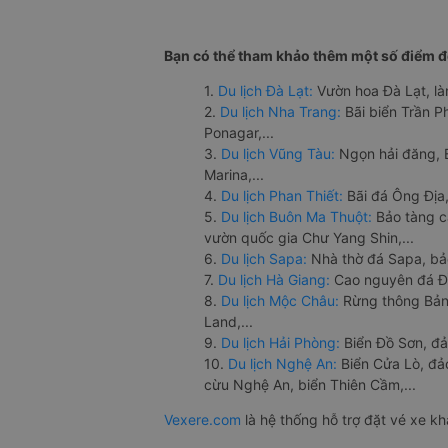
Bạn có thể tham khảo thêm một số điểm đế
1.
Du lịch Đà Lạt:
Vườn hoa Đà Lạt, là
2.
Du lịch Nha Trang:
Bãi biển Trần 
Ponagar,...
3.
Du lịch Vũng Tàu:
Ngọn hải đăng, 
Marina,...
4.
Du lịch Phan Thiết:
Bãi đá Ông Địa,
5.
Du lịch Buôn Ma Thuột:
Bảo tàng c
vườn quốc gia Chư Yang Shin,...
6.
Du lịch Sapa:
Nhà thờ đá Sapa, bả
7.
Du lịch Hà Giang:
Cao nguyên đá Đồ
8.
Du lịch Mộc Châu:
Rừng thông Bản 
Land,...
9.
Du lịch Hải Phòng:
Biển Đồ Sơn, đả
10.
Du lịch Nghệ An:
Biển Cửa Lò, đ
cừu Nghệ An, biển Thiên Cầm,...
Vexere.com
là hệ thống hỗ trợ đặt vé xe k