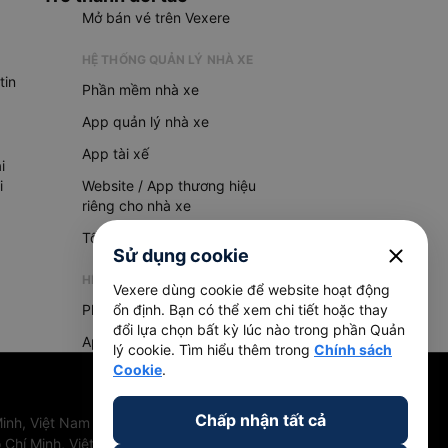
Mở bán vé trên Vexere
HỆ THỐNG QUẢN LÝ NHÀ XE
tin
Phần mềm nhà xe
App quản lý nhà xe
App tài xế
i
i
Website / App thương hiệu
riêng cho nhà xe
Tổng đài AI
close
Sử dụng cookie
HỆ THỐNG QUẢN LÝ HÀNG HOÁ
Vexere dùng cookie để website hoạt động
Phần mềm quản lý hàng hoá
ổn định. Bạn có thể xem chi tiết hoặc thay
đổi lựa chọn bất kỳ lúc nào trong phần Quản
App quản lý hàng hoá
lý cookie. Tìm hiểu thêm trong
Chính sách
Cookie
.
Chấp nhận tất cả
inh, Việt Nam
 Chí Minh, Việt Nam