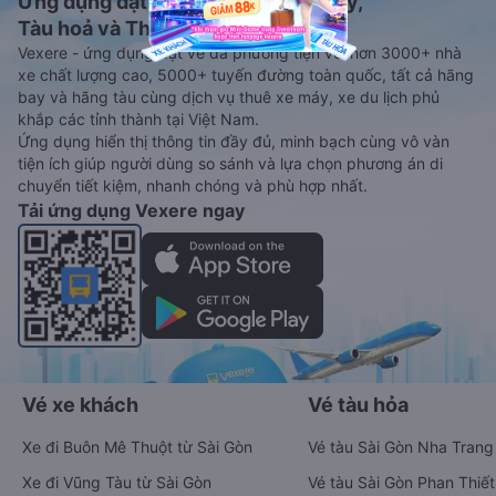
Ứng dụng đặt vé Xe khách, Máy bay,
Tàu hoả và Thuê xe
Vexere - ứng dụng đặt vé đa phương tiện với hơn 3000+ nhà
xe chất lượng cao, 5000+ tuyến đường toàn quốc, tất cả hãng
bay và hãng tàu cùng dịch vụ thuê xe máy, xe du lịch phủ
khắp các tỉnh thành tại Việt Nam.
Ứng dụng hiển thị thông tin đầy đủ, minh bạch cùng vô vàn
tiện ích giúp người dùng so sánh và lựa chọn phương án di
chuyển tiết kiệm, nhanh chóng và phù hợp nhất.
Tải ứng dụng Vexere ngay
Vé xe khách
Vé tàu hỏa
Xe đi Buôn Mê Thuột từ Sài Gòn
Vé tàu Sài Gòn Nha Trang
Xe đi Vũng Tàu từ Sài Gòn
Vé tàu Sài Gòn Phan Thiết