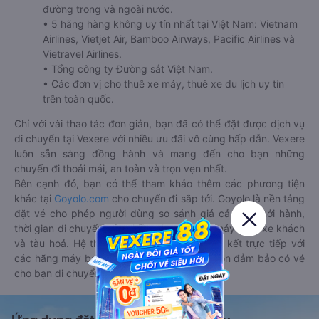
đường trong và ngoài nước.
• 5 hãng hàng không uy tín nhất tại Việt Nam: Vietnam
Airlines, Vietjet Air, Bamboo Airways, Pacific Airlines và
Vietravel Airlines.
• Tổng công ty Đường sắt Việt Nam.
• Các đơn vị cho thuê xe máy, thuê xe du lịch uy tín
trên toàn quốc.
Chỉ với vài thao tác đơn giản, bạn đã có thể đặt được dịch vụ
di chuyển tại Vexere với nhiều ưu đãi vô cùng hấp dẫn. Vexere
luôn sẵn sàng đồng hành và mang đến cho bạn những
chuyến đi thoải mái, an toàn và trọn vẹn nhất.
Bên cạnh đó, bạn có thể tham khảo thêm các phương tiện
khác tại
Goyolo.com
cho chuyến đi sắp tới. Goyolo là nền tảng
đặt vé cho phép người dùng so sánh giá cả, giờ khởi hành,
thời gian di chuyển của nhiều phương tiện máy bay, xe khách
và tàu hoả. Hệ thống của Goyolo được liên kết trực tiếp với
các hãng máy bay, xe khách và tàu hoả, luôn đảm bảo có vé
cho bạn di chuyển.