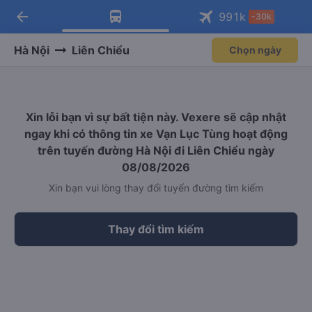
arrow_back
Tải app Vexere ngay!
Tải app Vexere
991
k
-30k
Mở app
Mở app
Nhận ưu đãi thành viên độc
-30k/ghế khi đặt vé máy bay qua
quyền
app
Hà Nội
Liên Chiểu
Chọn ngày
Xin lỗi bạn vì sự bất tiện này. Vexere sẽ cập nhật
ngay khi có thông tin xe Vạn Lục Tùng hoạt động
trên tuyến đường Hà Nội đi Liên Chiểu ngày
08/08/2026
Xin bạn vui lòng thay đổi tuyến đường tìm kiếm
Thay đổi tìm kiếm