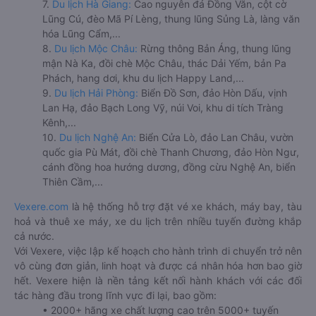
7.
Du lịch Hà Giang:
Cao nguyên đá Đồng Văn, cột cờ
Lũng Cú, đèo Mã Pí Lèng, thung lũng Sủng Là, làng văn
hóa Lũng Cẩm,...
8.
Du lịch Mộc Châu:
Rừng thông Bản Áng, thung lũng
mận Nà Ka, đồi chè Mộc Châu, thác Dải Yếm, bản Pa
Phách, hang dơi, khu du lịch Happy Land,...
9.
Du lịch Hải Phòng:
Biển Đồ Sơn, đảo Hòn Dấu, vịnh
Lan Hạ, đảo Bạch Long Vỹ, núi Voi, khu di tích Tràng
Kênh,...
10.
Du lịch Nghệ An:
Biển Cửa Lò, đảo Lan Châu, vườn
quốc gia Pù Mát, đồi chè Thanh Chương, đảo Hòn Ngư,
cánh đồng hoa hướng dương, đồng cừu Nghệ An, biển
Thiên Cầm,...
Vexere.com
là hệ thống hỗ trợ đặt vé xe khách, máy bay, tàu
hoả và thuê xe máy, xe du lịch trên nhiều tuyến đường khắp
cả nước.
Với Vexere, việc lập kế hoạch cho hành trình di chuyển trở nên
vô cùng đơn giản, linh hoạt và được cá nhân hóa hơn bao giờ
hết. Vexere hiện là nền tảng kết nối hành khách với các đối
tác hàng đầu trong lĩnh vực đi lại, bao gồm:
• 2000+ hãng xe chất lượng cao trên 5000+ tuyến