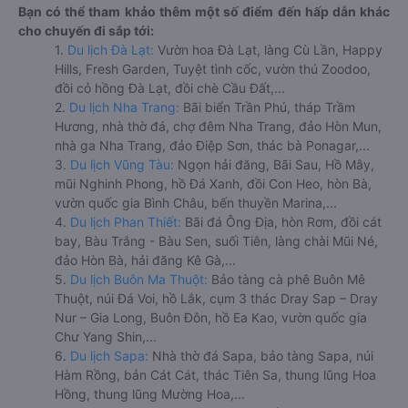
Bạn có thể tham khảo thêm một số điểm đến hấp dẫn khác
cho chuyến đi sắp tới:
1.
Du lịch Đà Lạt:
Vườn hoa Đà Lạt, làng Cù Lần, Happy
Hills, Fresh Garden, Tuyệt tình cốc, vườn thú Zoodoo,
đồi cỏ hồng Đà Lạt, đồi chè Cầu Đất,...
2.
Du lịch Nha Trang:
Bãi biển Trần Phú, tháp Trầm
Hương, nhà thờ đá, chợ đêm Nha Trang, đảo Hòn Mun,
nhà ga Nha Trang, đảo Điệp Sơn, thác bà Ponagar,...
3.
Du lịch Vũng Tàu:
Ngọn hải đăng, Bãi Sau, Hồ Mây,
mũi Nghinh Phong, hồ Đá Xanh, đồi Con Heo, hòn Bà,
vườn quốc gia Bình Châu, bến thuyền Marina,...
4.
Du lịch Phan Thiết:
Bãi đá Ông Địa, hòn Rơm, đồi cát
bay, Bàu Trắng - Bàu Sen, suối Tiên, làng chài Mũi Né,
đảo Hòn Bà, hải đăng Kê Gà,...
5.
Du lịch Buôn Ma Thuột:
Bảo tàng cà phê Buôn Mê
Thuột, núi Đá Voi, hồ Lắk, cụm 3 thác Dray Sap – Dray
Nur – Gia Long, Buôn Đôn, hồ Ea Kao, vườn quốc gia
Chư Yang Shin,...
6.
Du lịch Sapa:
Nhà thờ đá Sapa, bảo tàng Sapa, núi
Hàm Rồng, bản Cát Cát, thác Tiên Sa, thung lũng Hoa
Hồng, thung lũng Mường Hoa,...