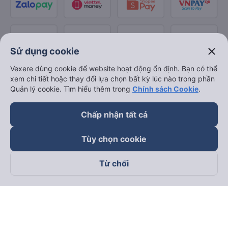
close
Sử dụng cookie
Vexere dùng cookie để website hoạt động ổn định. Bạn có thể
xem chi tiết hoặc thay đổi lựa chọn bất kỳ lúc nào trong phần
Quản lý cookie. Tìm hiểu thêm trong
Chính sách Cookie
.
Chấp nhận tất cả
Tùy chọn cookie
Từ chối
Theo dõi chúng tôi trên
Facebook
Tiktok
Youtube
Công ty TNHH Thương Mại Dịch Vụ Vexere