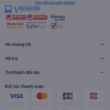
Xem tất cả tuyến đường
keyboard_arrow_down
Về chúng tôi
keyboard_arrow_down
Hỗ trợ
keyboard_arrow_down
Trở thành đối tác
Đối tác thanh toán