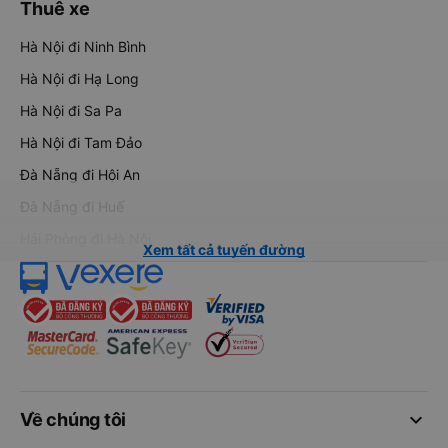
Thuê xe
Hà Nội đi Ninh Bình
Hà Nội đi Hạ Long
Hà Nội đi Sa Pa
Hà Nội đi Tam Đảo
Đà Nẵng đi Hội An
Đà Nẵng đi Huế
Hải Phòng đi Hà Nội
Xem tất cả tuyến đường
keyboard_arrow_down
Về chúng tôi