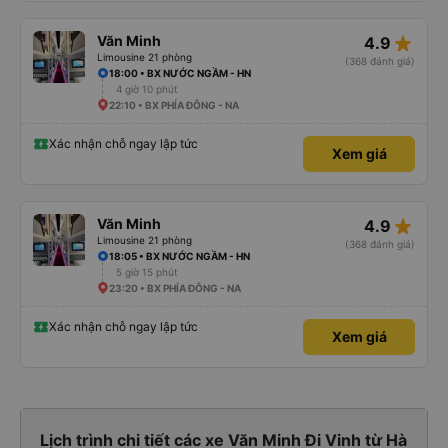
star_rate
Văn Minh
4.9
Limousine 21 phòng
(368 đánh giá)
18:00 • BX NƯỚC NGẦM - HN
4 giờ 10 phút
22:10 • BX PHÍA ĐÔNG - NA
Xác nhận chỗ ngay lập tức
Xem giá
star_rate
Văn Minh
4.9
Limousine 21 phòng
(368 đánh giá)
18:05 • BX NƯỚC NGẦM - HN
5 giờ 15 phút
23:20 • BX PHÍA ĐÔNG - NA
Xác nhận chỗ ngay lập tức
Xem giá
Lịch trình chi tiết các xe Văn Minh Đi Vinh từ Hà