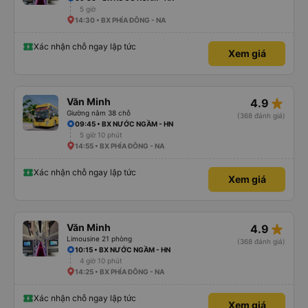
5 giờ
14:30 • BX PHÍA ĐÔNG - NA
Xác nhận chỗ ngay lập tức
Xem giá
star_rate
Văn Minh
4.9
Giường nằm 38 chỗ
(368 đánh giá)
09:45 • BX NƯỚC NGẦM - HN
5 giờ 10 phút
14:55 • BX PHÍA ĐÔNG - NA
Xác nhận chỗ ngay lập tức
Xem giá
star_rate
Văn Minh
4.9
Limousine 21 phòng
(368 đánh giá)
10:15 • BX NƯỚC NGẦM - HN
4 giờ 10 phút
14:25 • BX PHÍA ĐÔNG - NA
Xác nhận chỗ ngay lập tức
Xem giá