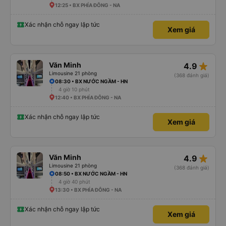
12:25 • BX PHÍA ĐÔNG - NA
Xác nhận chỗ ngay lập tức
Xem giá
star_rate
Văn Minh
4.9
Limousine 21 phòng
(368 đánh giá)
08:30 • BX NƯỚC NGẦM - HN
4 giờ 10 phút
12:40 • BX PHÍA ĐÔNG - NA
Xác nhận chỗ ngay lập tức
Xem giá
star_rate
Văn Minh
4.9
Limousine 21 phòng
(368 đánh giá)
08:50 • BX NƯỚC NGẦM - HN
4 giờ 40 phút
13:30 • BX PHÍA ĐÔNG - NA
Xác nhận chỗ ngay lập tức
Xem giá