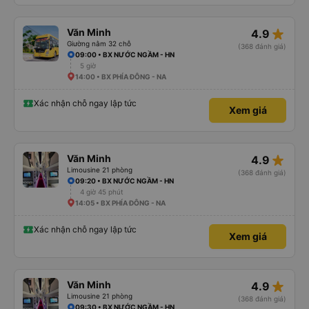
star_rate
Văn Minh
4.9
Giường nằm 32 chỗ
(368 đánh giá)
09:00 • BX NƯỚC NGẦM - HN
5 giờ
14:00 • BX PHÍA ĐÔNG - NA
Xác nhận chỗ ngay lập tức
Xem giá
star_rate
Văn Minh
4.9
Limousine 21 phòng
(368 đánh giá)
09:20 • BX NƯỚC NGẦM - HN
4 giờ 45 phút
14:05 • BX PHÍA ĐÔNG - NA
Xác nhận chỗ ngay lập tức
Xem giá
star_rate
Văn Minh
4.9
Limousine 21 phòng
(368 đánh giá)
09:30 • BX NƯỚC NGẦM - HN