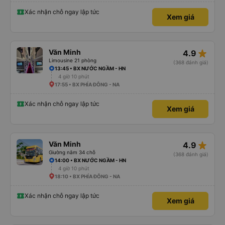
Xác nhận chỗ ngay lập tức
Xem giá
star_rate
Văn Minh
4.9
Limousine 21 phòng
(368 đánh giá)
13:45 • BX NƯỚC NGẦM - HN
4 giờ 10 phút
17:55 • BX PHÍA ĐÔNG - NA
Xác nhận chỗ ngay lập tức
Xem giá
star_rate
Văn Minh
4.9
Giường nằm 34 chỗ
(368 đánh giá)
14:00 • BX NƯỚC NGẦM - HN
4 giờ 10 phút
18:10 • BX PHÍA ĐÔNG - NA
Xác nhận chỗ ngay lập tức
Xem giá