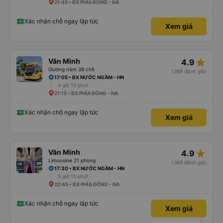
21:45 • BX PHÍA ĐÔNG - NA
Xác nhận chỗ ngay lập tức
Xem giá
star_rate
Văn Minh
4.9
Giường nằm 38 chỗ
(368 đánh giá)
17:05 • BX NƯỚC NGẦM - HN
4 giờ 10 phút
21:15 • BX PHÍA ĐÔNG - NA
Xác nhận chỗ ngay lập tức
Xem giá
star_rate
Văn Minh
4.9
Limousine 21 phòng
(368 đánh giá)
17:30 • BX NƯỚC NGẦM - HN
5 giờ 15 phút
22:45 • BX PHÍA ĐÔNG - NA
Xác nhận chỗ ngay lập tức
Xem giá