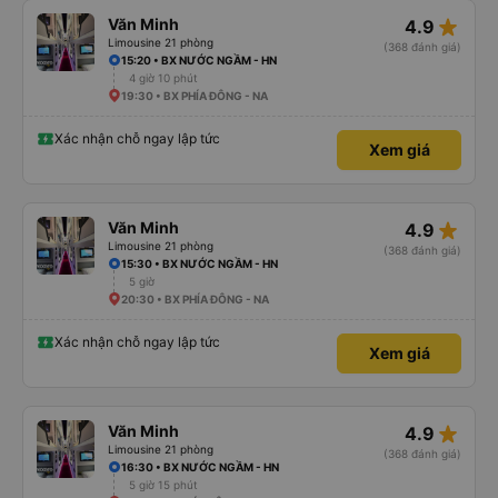
star_rate
Văn Minh
4.9
Limousine 21 phòng
(368 đánh giá)
15:20 • BX NƯỚC NGẦM - HN
4 giờ 10 phút
19:30 • BX PHÍA ĐÔNG - NA
Xác nhận chỗ ngay lập tức
Xem giá
star_rate
Văn Minh
4.9
Limousine 21 phòng
(368 đánh giá)
15:30 • BX NƯỚC NGẦM - HN
5 giờ
20:30 • BX PHÍA ĐÔNG - NA
Xác nhận chỗ ngay lập tức
Xem giá
star_rate
Văn Minh
4.9
Limousine 21 phòng
(368 đánh giá)
16:30 • BX NƯỚC NGẦM - HN
5 giờ 15 phút