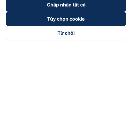
Chấp nhận tất cả
Tùy chọn cookie
Từ chối
Theo dõi chúng tôi trên
Facebook
Tiktok
Youtube
Công ty TNHH Thương Mại Dịch Vụ Vexere
Địa chỉ đăng ký kinh doanh: 8C Chữ Đồng Tử, Phường Tân
Sơn Nhất, TP. Hồ Chí Minh, Việt Nam
Địa chỉ
:
Lầu 2, toà nhà H3 Circo Hoàng Diệu, 384 Hoàng Diệu,
Phường Khánh Hội, TP Hồ Chí Minh, Việt Nam
Tầng 3, toà nhà 101 Láng Hạ, 101 Láng Hạ, Phường Láng, TP.
Hà Nội, Việt Nam
Giấy chứng nhận ĐKKD số 0315133726 do Sở KH và ĐT TP.
Hồ Chí Minh cấp lần đầu ngày 27/6/2018
Bản quyền © 2025 thuộc về Vexere.com