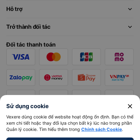
keyboard_arrow_down
Hỗ trợ
keyboard_arrow_down
Trở thành đối tác
Đối tác thanh toán
close
Sử dụng cookie
Vexere dùng cookie để website hoạt động ổn định. Bạn có thể
xem chi tiết hoặc thay đổi lựa chọn bất kỳ lúc nào trong phần
Quản lý cookie. Tìm hiểu thêm trong
Chính sách Cookie
.