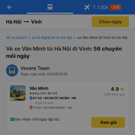
arrow_back
Tải app Vexere ngay!
Tải app Vexere
1.130
k
-30k
Mở app
Mở app
Nhận ưu đãi thành viên độc
-30k/ghế khi đặt vé máy bay qua
quyền
app
Hà Nội
Vinh
Chọn ngày
Vé xe khách
xe đi Nghệ An từ Hà Nội
xe Văn Minh đi Vinh từ Hà Nội
Vé xe Văn Minh từ Hà Nội đi Vinh
: 56 chuyến
mỗi ngày
Vexere Team
Ngày cập nhật: 09/08/2026
Văn Minh
4.9
Giường nằm 38 chỗ
(368 đánh giá)
07:30 • BX NƯỚC NGẦM - HN
4 giờ 10 phút
11:40 • BX PHÍA ĐÔNG - NA
Xác nhận chỗ ngay lập tức
Xem giá