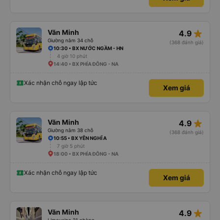
star_rate
Văn Minh
4.9
Giường nằm 34 chỗ
(368 đánh giá)
10:30 • BX NƯỚC NGẦM - HN
4 giờ 10 phút
14:40 • BX PHÍA ĐÔNG - NA
Xác nhận chỗ ngay lập tức
Xem giá
star_rate
Văn Minh
4.9
Giường nằm 38 chỗ
(368 đánh giá)
10:55 • BX YÊN NGHĨA
7 giờ 5 phút
18:00 • BX PHÍA ĐÔNG - NA
Xác nhận chỗ ngay lập tức
Xem giá
star_rate
Văn Minh
4.9