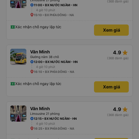
Limousine 21 phòng
(368 đánh giá)
11:00 • BX NƯỚC NGẦM - HN
4 giờ 10 phút
15:10 • BX PHÍA ĐÔNG - NA
Xác nhận chỗ ngay lập tức
Xem giá
star_rate
Văn Minh
4.9
Giường nằm 38 chỗ
(368 đánh giá)
12:00 • BX NƯỚC NGẦM - HN
4 giờ 10 phút
16:10 • BX PHÍA ĐÔNG - NA
Xác nhận chỗ ngay lập tức
Xem giá
star_rate
Văn Minh
4.9
Limousine 21 phòng
(368 đánh giá)
12:15 • BX NƯỚC NGẦM - HN
4 giờ 10 phút
16:25 • BX PHÍA ĐÔNG - NA