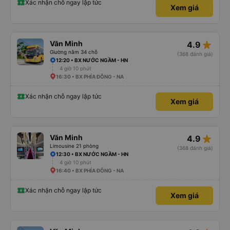
Xác nhận chỗ ngay lập tức
Xem giá
star_rate
Văn Minh
4.9
Giường nằm 34 chỗ
(368 đánh giá)
12:20 • BX NƯỚC NGẦM - HN
4 giờ 10 phút
16:30 • BX PHÍA ĐÔNG - NA
Xác nhận chỗ ngay lập tức
Xem giá
star_rate
Văn Minh
4.9
Limousine 21 phòng
(368 đánh giá)
12:30 • BX NƯỚC NGẦM - HN
4 giờ 10 phút
16:40 • BX PHÍA ĐÔNG - NA
Xác nhận chỗ ngay lập tức
Xem giá