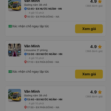
star_rate
Văn Minh
4.9
Giường nằm 38 chỗ
(368 đánh giá)
12:45 • BX NƯỚC NGẦM - HN
4 giờ 10 phút
16:55 • BX PHÍA ĐÔNG - NA
Xác nhận chỗ ngay lập tức
Xem giá
star_rate
Văn Minh
4.9
Limousine 21 phòng
(368 đánh giá)
13:00 • BX NƯỚC NGẦM - HN
4 giờ 10 phút
17:10 • BX PHÍA ĐÔNG - NA
Xác nhận chỗ ngay lập tức
Xem giá
star_rate
Văn Minh
4.9
Giường nằm 38 chỗ
(368 đánh giá)
13:40 • BX NƯỚC NGẦM - HN
4 giờ 10 phút
17:50 • BX PHÍA ĐÔNG - NA