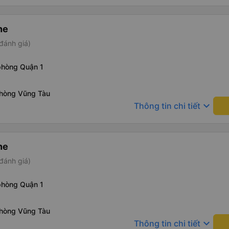
ne
đánh giá)
phòng Quận 1
phòng Vũng Tàu
keyboard_arrow_down
Thông tin chi tiết
ne
đánh giá)
phòng Quận 1
phòng Vũng Tàu
keyboard_arrow_down
Thông tin chi tiết