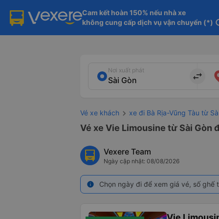
Cam kết hoàn 150% nếu nhà xe

không cung cấp dịch vụ vận chuyển (*)
in
Nơi xuất phát
import_export
Vé xe khách
xe đi Bà Rịa-Vũng Tàu từ Sà
Vé xe Vie Limousine từ Sài Gòn 
Vexere Team
Ngày cập nhật: 08/08/2026
Chọn ngày đi để xem giá vé, số ghế t
info
Vie Limousi