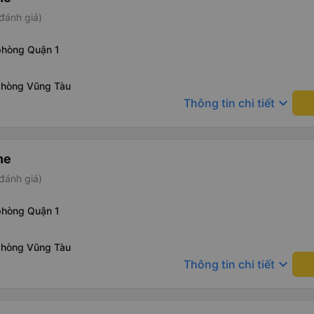
đánh giá)
phòng Quận 1
phòng Vũng Tàu
keyboard_arrow_down
Thông tin chi tiết
ne
đánh giá)
phòng Quận 1
phòng Vũng Tàu
keyboard_arrow_down
Thông tin chi tiết