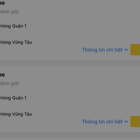
ne
đánh giá)
phòng Quận 1
phòng Vũng Tàu
keyboard_arrow_down
Thông tin chi tiết
ne
đánh giá)
phòng Quận 1
phòng Vũng Tàu
keyboard_arrow_down
Thông tin chi tiết