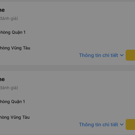
ne
đánh giá)
phòng Quận 1
phòng Vũng Tàu
keyboard_arrow_down
Thông tin chi tiết
ne
đánh giá)
phòng Quận 1
phòng Vũng Tàu
keyboard_arrow_down
Thông tin chi tiết