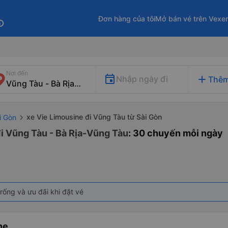
Đơn hàng của tôi
Mở bán vé trên Vexe
fo
Nơi đến
add
Nhập ngày đi
Thêm
xe Vie Limousine đi Vũng Tàu từ Sài Gòn
i Gòn
đi Vũng Tàu - Bà Rịa-Vũng Tàu
: 30 chuyến mỗi ngày
rống và ưu đãi khi đặt vé
ne