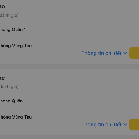
ne
đánh giá)
phòng Quận 1
phòng Vũng Tàu
keyboard_arrow_down
Thông tin chi tiết
ne
đánh giá)
phòng Quận 1
phòng Vũng Tàu
keyboard_arrow_down
Thông tin chi tiết