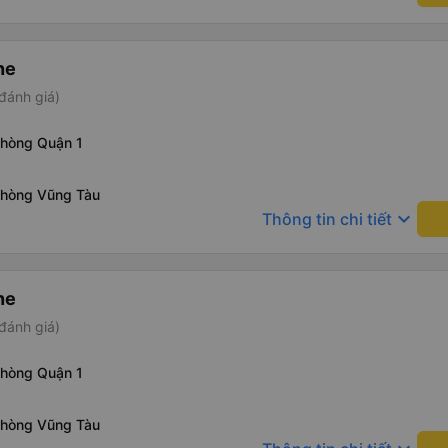
ne
đánh giá)
phòng Quận 1
phòng Vũng Tàu
keyboard_arrow_down
Thông tin chi tiết
ne
đánh giá)
phòng Quận 1
phòng Vũng Tàu