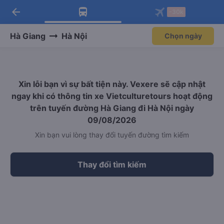
arrow_back
Tải app Vexere ngay!
Tải app Vexere
-30k
Mở app
Mở app
Nhận ưu đãi thành viên độc
-30k/ghế khi đặt vé máy bay qua
quyền
app
Hà Giang
Hà Nội
Chọn ngày
Xin lỗi bạn vì sự bất tiện này. Vexere sẽ cập nhật
ngay khi có thông tin xe Vietculturetours hoạt động
trên tuyến đường Hà Giang đi Hà Nội ngày
09/08/2026
Xin bạn vui lòng thay đổi tuyến đường tìm kiếm
Thay đổi tìm kiếm