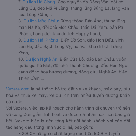
7.
Du lịch Hà Giang:
Cao nguyên đá Đồng Văn, cột cờ
Lũng Cú, đèo Mã Pí Lèng, thung lũng Sủng Là, làng văn
hóa Lũng Cẩm,...
8.
Du lịch Mộc Châu:
Rừng thông Bản Áng, thung lũng
mận Nà Ka, đồi chè Mộc Châu, thác Dải Yếm, bản Pa
Phách, hang dơi, khu du lịch Happy Land,...
9.
Du lịch Hải Phòng:
Biển Đồ Sơn, đảo Hòn Dấu, vịnh
Lan Hạ, đảo Bạch Long Vỹ, núi Voi, khu di tích Tràng
Kênh,...
10.
Du lịch Nghệ An:
Biển Cửa Lò, đảo Lan Châu, vườn
quốc gia Pù Mát, đồi chè Thanh Chương, đảo Hòn Ngư,
cánh đồng hoa hướng dương, đồng cừu Nghệ An, biển
Thiên Cầm,...
Vexere.com
là hệ thống hỗ trợ đặt vé xe khách, máy bay, tàu
hoả và thuê xe máy, xe du lịch trên nhiều tuyến đường khắp
cả nước.
Với Vexere, việc lập kế hoạch cho hành trình di chuyển trở nên
vô cùng đơn giản, linh hoạt và được cá nhân hóa hơn bao giờ
hết. Vexere hiện là nền tảng kết nối hành khách với các đối
tác hàng đầu trong lĩnh vực đi lại, bao gồm:
• 2000+ hãng xe chất lượng cao trên 5000+ tuyến