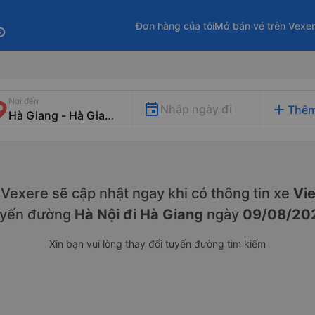
Đơn hàng của tôi
Mở bán vé trên Vexe
fo
Nơi đến
add
Nhập ngày đi
Thêm
y. Vexere sẽ cập nhật ngay khi có thông tin xe
Vie
uyến đường
Hà Nội đi Hà Giang
ngày
09/08/20
Xin bạn vui lòng thay đổi tuyến đường tìm kiếm