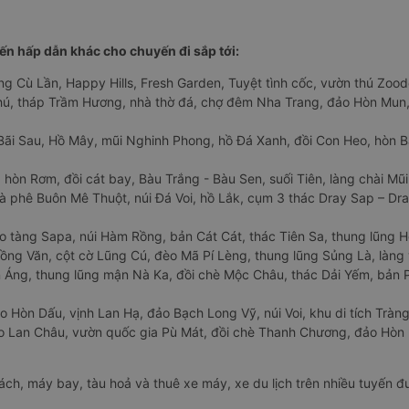
n hấp dẫn khác cho chuyến đi sắp tới:
ng Cù Lần, Happy Hills, Fresh Garden, Tuyệt tình cốc, vườn thú Zoodo
Phú, tháp Trầm Hương, nhà thờ đá, chợ đêm Nha Trang, đảo Hòn Mun,
Bãi Sau, Hồ Mây, mũi Nghinh Phong, hồ Đá Xanh, đồi Con Heo, hòn B
 hòn Rơm, đồi cát bay, Bàu Trắng - Bàu Sen, suối Tiên, làng chài Mũi
à phê Buôn Mê Thuột, núi Đá Voi, hồ Lắk, cụm 3 thác Dray Sap – Dra
o tàng Sapa, núi Hàm Rồng, bản Cát Cát, thác Tiên Sa, thung lũng 
ng Văn, cột cờ Lũng Cú, đèo Mã Pí Lèng, thung lũng Sủng Là, làng 
Áng, thung lũng mận Nà Ka, đồi chè Mộc Châu, thác Dải Yếm, bản P
o Hòn Dấu, vịnh Lan Hạ, đảo Bạch Long Vỹ, núi Voi, khu di tích Tràng
ảo Lan Châu, vườn quốc gia Pù Mát, đồi chè Thanh Chương, đảo Hò
hách, máy bay, tàu hoả và thuê xe máy, xe du lịch trên nhiều tuyến 