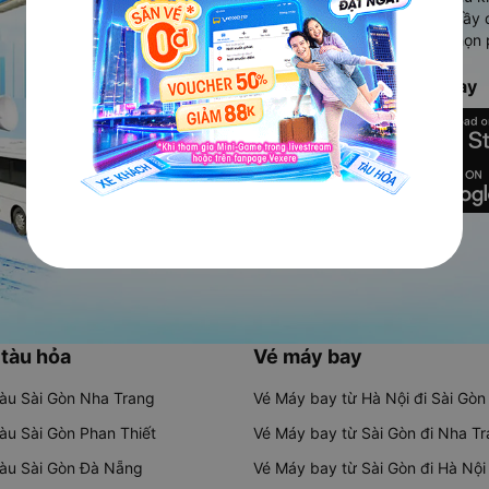
Ứng dụng hiển thị thông tin đầy 
người dùng so sánh và lựa chọn 
chóng và phù hợp nhất.
Tải ứng dụng Vexere ngay
 tàu hỏa
Vé máy bay
tàu Sài Gòn Nha Trang
Vé Máy bay từ Hà Nội đi Sài Gòn
tàu Sài Gòn Phan Thiết
Vé Máy bay từ Sài Gòn đi Nha T
tàu Sài Gòn Đà Nẵng
Vé Máy bay từ Sài Gòn đi Hà Nội