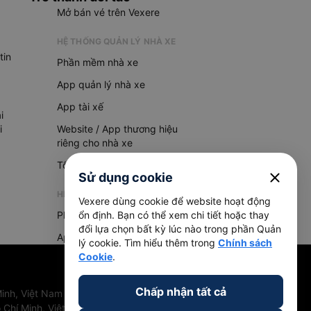
Mở bán vé trên Vexere
HỆ THỐNG QUẢN LÝ NHÀ XE
tin
Phần mềm nhà xe
App quản lý nhà xe
App tài xế
i
i
Website / App thương hiệu
riêng cho nhà xe
Tổng đài AI
close
Sử dụng cookie
HỆ THỐNG QUẢN LÝ HÀNG HOÁ
Vexere dùng cookie để website hoạt động
Phần mềm quản lý hàng hoá
ổn định. Bạn có thể xem chi tiết hoặc thay
đổi lựa chọn bất kỳ lúc nào trong phần Quản
App quản lý hàng hoá
lý cookie. Tìm hiểu thêm trong
Chính sách
Cookie
.
Chấp nhận tất cả
inh, Việt Nam
 Chí Minh, Việt Nam