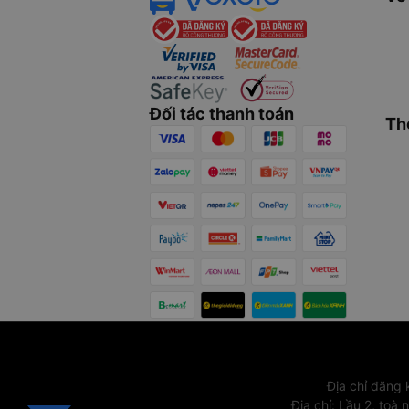
Đối tác thanh toán
Th
Địa chỉ đăng
Địa chỉ
:
Lầu 2, toà 