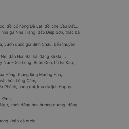
o, đồi cỏ hồng Đà Lạt, đồi chè Cầu Đất,...
 nhà ga Nha Trang, đảo Điệp Sơn, thác bà
à, vườn quốc gia Bình Châu, bến thuyền
 Né, đảo Hòn Bà, hải đăng Kê Gà,...
y Nur – Gia Long, Buôn Đôn, hồ Ea Kao,
Hoa Hồng, thung lũng Mường Hoa,...
văn hóa Lũng Cẩm,...
a Phách, hang dơi, khu du lịch Happy
 Kênh,...
n Ngư, cánh đồng hoa hướng dương, đồng
đường khắp cả nước.