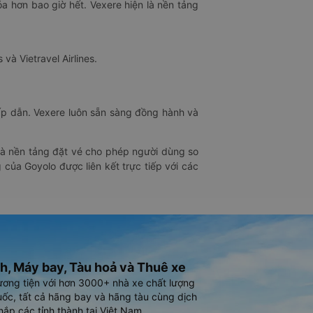
óa hơn bao giờ hết. Vexere hiện là nền tảng
 và Vietravel Airlines.
hấp dẫn. Vexere luôn sẵn sàng đồng hành và
 là nền tảng đặt vé cho phép người dùng so
 của Goyolo được liên kết trực tiếp với các
h, Máy bay, Tàu hoả và Thuê xe
ương tiện với hơn 3000+ nhà xe chất lượng
ốc, tất cả hãng bay và hãng tàu cùng dịch
hắp các tỉnh thành tại Việt Nam.