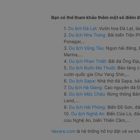
Bạn có thể tham khảo thêm một số điểm đế
1.
Du lịch Đà Lạt:
Vườn hoa Đà Lạt, là
2.
Du lịch Nha Trang:
Bãi biển Trần 
Ponagar,...
3.
Du lịch Vũng Tàu:
Ngọn hải đăng, 
Marina,...
4.
Du lịch Phan Thiết:
Bãi đá Ông Địa,
5.
Du lịch Buôn Ma Thuột:
Bảo tàng c
vườn quốc gia Chư Yang Shin,...
6.
Du lịch Sapa:
Nhà thờ đá Sapa, bả
7.
Du lịch Hà Giang:
Cao nguyên đá Đồ
8.
Du lịch Mộc Châu:
Rừng thông Bản 
Land,...
9.
Du lịch Hải Phòng:
Biển Đồ Sơn, đả
10.
Du lịch Nghệ An:
Biển Cửa Lò, đ
cừu Nghệ An, biển Thiên Cầm,...
Vexere.com
là hệ thống hỗ trợ đặt vé xe k