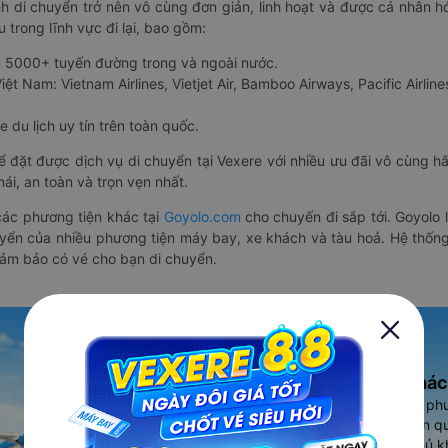
nh di chuyển trở nên vô cùng đơn giản, linh hoạt và được cá nhân h
 trong lĩnh vực đi lại, bao gồm:
n 5000+ tuyến đường trong và ngoài nước.
ệt Nam: Vietnam Airlines, Vietjet Air, Bamboo Airways, Pacific Airlines
 du lịch uy tín trên toàn quốc.
thể đặt được dịch vụ di chuyển tại Vexere với nhiều ưu đãi vô cùng 
i, an toàn và trọn vẹn nhất.
ác phương tiện khác tại
Goyolo.com
cho chuyến đi sắp tới. Goyolo
huyển của nhiều phương tiện máy bay, xe khách và tàu hoả. Hệ thống
đảm bảo có vé cho bạn di chuyển.
Ứng dụng đặt vé Xe khác
Vexere - ứng dụng đặt vé đa ph
cao, 5000+ tuyến đường toàn qu
vụ thuê xe máy, xe du lịch phủ k