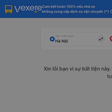
Cam kết hoàn 150% nếu nhà xe

không cung cấp dịch vụ vận chuyển (*)
in
Nơi xuất phát
import_export
Xin lỗi bạn vì sự bất tiện nà
t