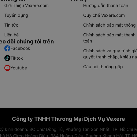
Giới Thiệu Vexere.com
Hướng dẫn thanh toán
Tuyển dụng
Quy chế Vexere.com
Tin tức
Chính sách bảo mật thông 
Liên hệ
Chính sách bảo mật thanh
eo dõi chúng tôi trên
toán
Facebook
Chính sách và quy trình giả
quyết tranh chấp, khiếu nạ
Tiktok
Câu hỏi thường gặp
Youtube
Công ty TNHH Thương Mại Dịch Vụ Vexere
 ký kinh doanh: 8C Chữ Đồng Tử, Phường Tân Sơn Nhất, TP. Hồ Chí M
nhà H3 Circo Hoàng Diệu, 384 Hoàng Diệu, Phường Khánh Hội, TP Hồ