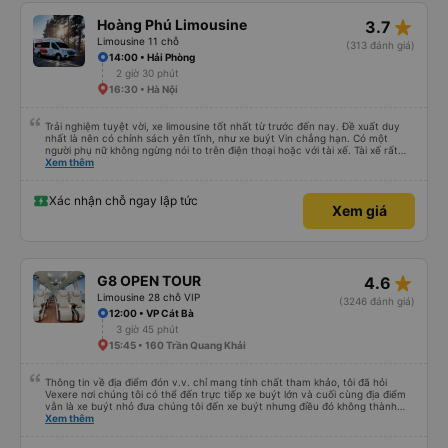
star_rate
Hoàng Phú Limousine
3.7
Limousine 11 chỗ
(313 đánh giá)
14:00 • Hải Phòng
2 giờ 30 phút
16:30 • Hà Nội
Trải nghiệm tuyệt vời, xe limousine tốt nhất từ trước đến nay. Đề xuất duy
nhất là nên có chính sách yên tĩnh, như xe buýt Vin chẳng hạn. Có một
người phụ nữ không ngừng nói to trên điện thoại hoặc với tài xế. Tài xế rất
tôn trọng. Những hành khách khác, thậm chí cả trẻ nhỏ cũng rất chu đáo.
Xem thêm
Tôi sẽ quay lại Hà Nội trong vài ngày nữa, chúng ta sẽ xem liệu tôi chỉ may
mắn hay xe limousine và dịch vụ luôn tuyệt vời. Hiện tại, chắc chắn sẽ giới
thiệu
Xác nhận chỗ ngay lập tức
Xem giá
star_rate
G8 OPEN TOUR
4.6
Limousine 28 chỗ VIP
(3246 đánh giá)
12:00 • VP Cát Bà
3 giờ 45 phút
15:45 • 160 Trần Quang Khải
Thông tin về địa điểm đón v.v. chỉ mang tính chất tham khảo, tôi đã hỏi
Vexere nơi chúng tôi có thể đến trực tiếp xe buýt lớn và cuối cùng địa điểm
vẫn là xe buýt nhỏ đưa chúng tôi đến xe buýt nhưng điều đó không thành
vấn đề. Chúng tôi khởi hành đúng giờ từ Hà Nội nhưng đã nghỉ rất lâu ở sân
Xem thêm
bay để đợi một số hành khách tôi đoán vậy và chỉ đến Sa Pa muộn 30 phút
nên rất tốt. Không có WC trên xe buýt nên hãy cân nhắc nhưng bạn sẽ nghỉ