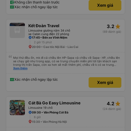
Không cần thanh toán trước
Xem giá
Xác nhận chỗ ngay lập tức
star_rate
Kết Đoàn Travel
3.2
Limousine giường nằm 34 chỗ
(69 đánh giá)
xe Cabin cung điện 22 phòng
17:45 • Bến xe Vĩnh Niệm
2 giờ 15 phút
20:00 • Cao tốc Nội Bài - Lào Cai
Mọi thứ đều ổn, mk đi cả chiều lên HP-Sapa và chiều về Sapa- HP, chiều lên
xe chạy giờ như trong app, có xe trung chuyển miễn phí tới tận khách sạn
trong thị trấn Sapa, còn xa hơn sẽ mất thêm phí, chiều về k có xe trung
chuyển đón, phải tự ra điểm đón tại 599 Điện Biên Phủ, chiều về xe đi nhah
Xem thêm
hơn, 4h mk đã về tới bến xe Vĩnh Niệm rồi
Xác nhận chỗ ngay lập tức
Xem giá
star_rate
Cát Bà Go Easy Limousine
4.2
Limousine 19 chỗ
(24 đánh giá)
09:30 • Văn Phòng Cát Bà
6 giờ
15:30 • Văn Phòng Hà Nội