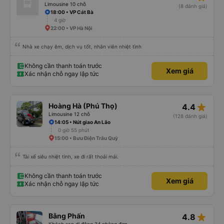
Limousine 10 chỗ
(8 đánh giá)
18:00 • VP Cát Bà
4 giờ
22:00 • VP Hà Nội
Nhà xe chạy êm, dịch vụ tốt, nhân viên nhiệt tình
Không cần thanh toán trước
Xem giá
Xác nhận chỗ ngay lập tức
star_rate
Hoàng Hà (Phú Thọ)
4.4
Limousine 12 chỗ
(128 đánh giá)
14:05 • Nút giao An Lão
0 giờ 55 phút
15:00 • Bưu Điện Trâu Quỳ
Tài xế siêu nhiệt tình, xe đi rất thoải mái.
Không cần thanh toán trước
Xem giá
Xác nhận chỗ ngay lập tức
star_rate
Bằng Phấn
4.8