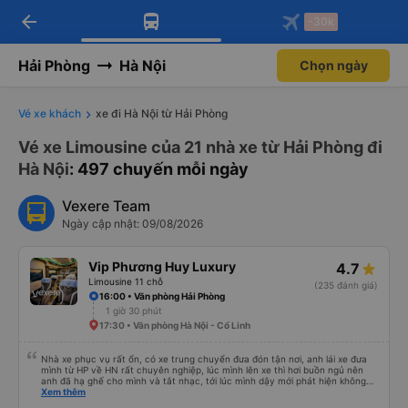
arrow_back
Tải app Vexere ngay!
Tải app Vexere
-30k
Mở app
Mở app
Nhận ưu đãi thành viên độc
-30k/ghế khi đặt vé máy bay qua
quyền
app
Hải Phòng
Hà Nội
Chọn ngày
Vé xe khách
xe đi Hà Nội từ Hải Phòng
Vé xe Limousine của 21 nhà xe từ Hải Phòng đi
Hà Nội
: 497 chuyến mỗi ngày
Vexere Team
Ngày cập nhật: 09/08/2026
Vip Phương Huy Luxury
4.7
Limousine 11 chỗ
(235 đánh giá)
16:00 • Văn phòng Hải Phòng
1 giờ 30 phút
17:30 • Văn phòng Hà Nội - Cổ Linh
Nhà xe phục vụ rất ổn, có xe trung chuyển đưa đón tận nơi, anh lái xe đưa
mình từ HP về HN rất chuyên nghiệp, lúc mình lên xe thì hơi buồn ngủ nên
anh đã hạ ghế cho mình và tắt nhạc, tới lúc mình dậy mới phát hiện không
thấy điện thoại thì anh đã ngay lập tức gọi xe trung chuyển để tìm điện thoại
Xem thêm
hộ mình và mình nhận được điện thoại ngay trong ngày hôm đó. Cảm ơn anh