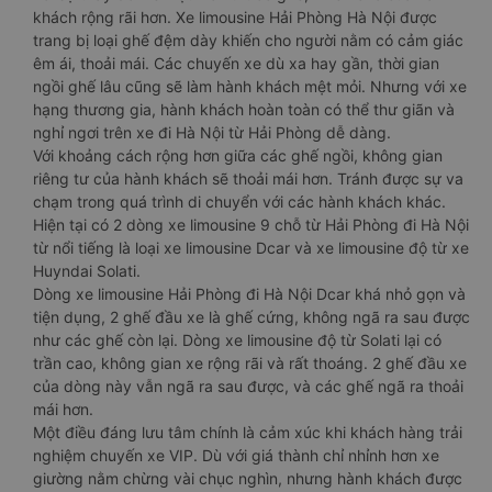
khách rộng rãi hơn. Xe limousine Hải Phòng Hà Nội được
trang bị loại ghế đệm dày khiến cho người nằm có cảm giác
êm ái, thoải mái. Các chuyến xe dù xa hay gần, thời gian
ngồi ghế lâu cũng sẽ làm hành khách mệt mỏi. Nhưng với xe
hạng thương gia, hành khách hoàn toàn có thể thư giãn và
nghỉ ngơi trên xe đi Hà Nội từ Hải Phòng dễ dàng.
Với khoảng cách rộng hơn giữa các ghế ngồi, không gian
riêng tư của hành khách sẽ thoải mái hơn. Tránh được sự va
chạm trong quá trình di chuyển với các hành khách khác.
Hiện tại có 2 dòng xe limousine 9 chỗ từ Hải Phòng đi Hà Nội
từ nổi tiếng là loại xe limousine Dcar và xe limousine độ từ xe
Huyndai Solati.
Dòng xe limousine Hải Phòng đi Hà Nội Dcar khá nhỏ gọn và
tiện dụng, 2 ghế đầu xe là ghế cứng, không ngã ra sau được
như các ghế còn lại. Dòng xe limousine độ từ Solati lại có
trần cao, không gian xe rộng rãi và rất thoáng. 2 ghế đầu xe
của dòng này vẫn ngã ra sau được, và các ghế ngã ra thoải
mái hơn.
Một điều đáng lưu tâm chính là cảm xúc khi khách hàng trải
nghiệm chuyến xe VIP. Dù với giá thành chỉ nhỉnh hơn xe
giường nằm chừng vài chục nghìn, nhưng hành khách được