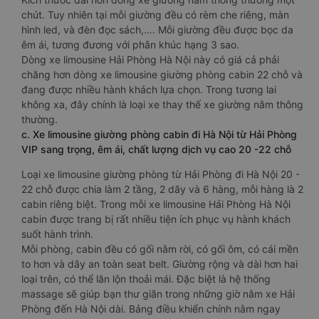
chút. Tuy nhiên tại mỗi giường đều có rèm che riêng, màn
hình led, và đèn đọc sách,…. Mỗi giường đều được bọc da
êm ái, tương đương với phân khúc hạng 3 sao.
Dòng xe limousine Hải Phòng Hà Nội này có giá cả phải
chăng hơn dòng xe limousine giường phòng cabin 22 chỗ và
đang được nhiều hành khách lựa chọn. Trong tương lai
không xa, đây chính là loại xe thay thế xe giường nằm thông
thường.
c. Xe limousine giường phòng cabin đi Hà Nội từ Hải Phòng
VIP sang trọng, êm ái, chất lượng dịch vụ cao 20 -22 chỗ
Loại xe limousine giường phòng từ Hải Phòng đi Hà Nội 20 -
22 chỗ được chia làm 2 tầng, 2 dãy và 6 hàng, mỗi hàng là 2
cabin riêng biệt. Trong mỗi xe limousine Hải Phòng Hà Nội
cabin được trang bị rất nhiều tiện ích phục vụ hành khách
suốt hành trình.
Mỗi phòng, cabin đều có gối nằm rời, có gối ôm, có cái mền
to hơn và dây an toàn seat belt. Giường rộng và dài hơn hai
loại trên, có thể lăn lộn thoải mái. Đặc biệt là hệ thống
massage sẽ giúp bạn thư giãn trong những giờ nằm xe Hải
Phòng đến Hà Nội dài. Bảng điều khiển chính nằm ngay