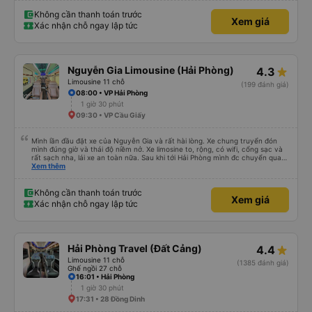
và nhà xe rất nhiều. 1000 sao ạ.
Không cần thanh toán trước
Xem giá
Xác nhận chỗ ngay lập tức
Nguyễn Gia Limousine (Hải Phòng)
4.3
Limousine 11 chỗ
(199 đánh giá)
08:00 • VP Hải Phòng
1 giờ 30 phút
09:30 • VP Cầu Giấy
Mình lần đầu đặt xe của Nguyễn Gia và rất hài lòng. Xe chung truyển đón
mình đúng giờ và thái độ niềm nở. Xe limosine to, rộng, có wifi, cổng sạc và
rất sạch nha, lái xe an toàn nữa. Sau khi tới Hải Phòng mình đc chuyển qua
xe trung chuyển ( vf6) sạch sẽ, thoải mái bạn lái xe rất nice. 1 trải nghiệm
Xem thêm
tuyệt vời! Cảm ơn nhiều
Không cần thanh toán trước
Xem giá
Xác nhận chỗ ngay lập tức
Hải Phòng Travel (Đất Cảng)
4.4
Limousine 11 chỗ
(1385 đánh giá)
Ghế ngồi 27 chỗ
16:01 • Hải Phòng
1 giờ 30 phút
17:31 • 28 Đồng Dinh