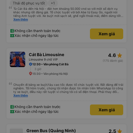
Thái độ phục vụ tốt
+1
Từ Cát Bà đến Hà Nội - đắt hơn khoảng 50.000 vnd so với một số dịch vụ
khác nhưng rất đáng giá. Tổ chức tuyệt vời bởi Abe từ Easy Go, người nói
tiếng Anh tuyệt vời. Xe buýt mới sạch sẽ, ghế ngồi thoải mái, điểm dừng tốt
giữa chặng, tốt hơn nhiều so với nhiều xe buýt mà tôi đã thử cho đến nay.
Xem thêm
Tuy nhiên, điều tốt nhất dành riêng cho hòn đảo này là nếu xe buýt/dịch vụ
này đi phà xe buýt, vì vậy bạn chỉ đi 1 xe buýt suốt chặng đường thay vì phải
xuống xe với hành lý của mình, v.v., đi phà chở khách để đến đảo và đổi xe
Không cần thanh toán trước
Xem giá
buýt một lần nữa, v.v. rất khuyến khích.
Xác nhận chỗ ngay lập tức
star_rate
Cát Bà Limousine
4.6
Limousine 9 chỗ VIP
(175 đánh giá)
12:30 • Văn phòng Cát Bà
3 giờ
15:30 • Văn phòng Hà Nội
Chuyến đi bằng xe buýt/tàu cao tốc được tổ chức tuyệt vời. Rất đáng để trải
nghiệm. Tối hôm trước, chúng tôi nhận được tin nhắn trên WhatsApp từ công
ty xe buýt, điều này rất tuyệt vì chúng tôi có số điện thoại. Phải thay đổi
điểm đón vì trời mưa như trút nước, nhưng họ rất thông cảm. Anh chàng lái
Xem thêm
xe đảm bảo chúng tôi đã lên xe, anh ấy nói tiếng Anh. Anh ấy cung cấp tất
cả thông tin trước bằng tiếng Việt rồi sau đó bằng tiếng Anh. Chúng tôi đi từ
Cát Bà đến Hà Nội, phải xuống xe buýt, lên tàu cao tốc rồi lại lên một xe
Không cần thanh toán trước
Xem giá
buýt khác. Được tổ chức tốt, giao tiếp tuyệt vời, chuyến đi tuyệt vời.
Xác nhận chỗ ngay lập tức
star_rate
Green Bus (Quảng Ninh)
2.5