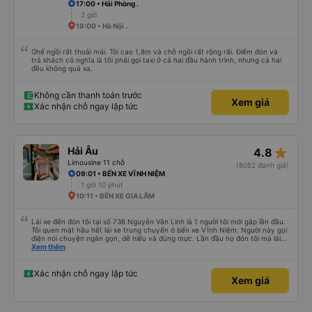
17:00 • Hải Phòng .
2 giờ
19:00 • Hà Nội .
Ghế ngồi rất thoải mái. Tôi cao 1,8m và chỗ ngồi rất rộng rãi. Điểm đón và
trả khách có nghĩa là tôi phải gọi taxi ở cả hai đầu hành trình, nhưng cả hai
đều không quá xa.
Không cần thanh toán trước
Xem giá
Xác nhận chỗ ngay lập tức
star_rate
Hải Âu
4.8
Limousine 11 chỗ
(8052 đánh giá)
09:01 • BẾN XE VĨNH NIỆM
1 giờ 10 phút
10:11 • BẾN XE GIA LÂM
Lái xe đến đón tôi tại số 736 Nguyễn Văn Linh là 1 người tôi mới gặp lần đầu.
Tôi quen mặt hầu hết lái xe trung chuyển ở bến xe Vĩnh Niệm. Người này gọi
điện nói chuyện ngắn gọn, dễ hiểu và đúng mực. Lần đầu họ đón tôi mà lái
xe chạy thẳng vào cửa đón tôi, băng qua quãng đường ngập nước dài gần
Xem thêm
100m. Các lái xe trước chỉ đón ngoài mặt đường Nguyễn Văn Linh chứ không
chạy thẳng vào ngõ như lái xe này. Lái xe này còn tận tình giúp tôi gửi về
nhà chiếc chìa khoá xe mà tôi để quên trong túi và mang theo bên người. Tôi
Xác nhận chỗ ngay lập tức
Xem giá
thực sự rất ấn tượng với người lái xe này, cũng như cách đào tạo nhân viên
của Quý công ty. Đề nghị Quý công ty tuyên dương lái xe này (số điện thoại
của lái xe là : 0963567429)