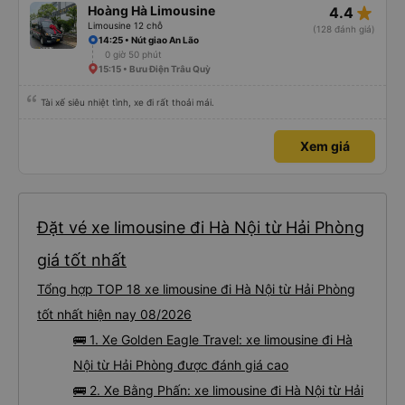
star_rate
Hoàng Hà Limousine
4.4
Limousine 12 chỗ
(128 đánh giá)
14:25 • Nút giao An Lão
0 giờ 50 phút
15:15 • Bưu Điện Trâu Quỳ
Tài xế siêu nhiệt tình, xe đi rất thoải mái.
Xem giá
Đặt vé xe limousine đi Hà Nội từ Hải Phòng
giá tốt nhất
Tổng hợp TOP 18 xe limousine đi Hà Nội từ Hải Phòng
tốt nhất hiện nay 08/2026
🚌 1. Xe Golden Eagle Travel: xe limousine đi Hà
Nội từ Hải Phòng được đánh giá cao
🚌 2. Xe Bằng Phấn: xe limousine đi Hà Nội từ Hải