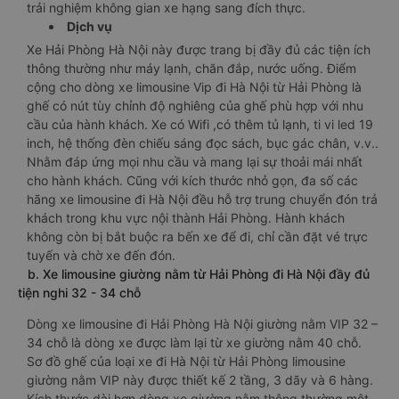
trải nghiệm không gian xe hạng sang đích thực.
Dịch vụ
Xe Hải Phòng Hà Nội này được trang bị đầy đủ các tiện ích
thông thường như máy lạnh, chăn đắp, nước uống. Điểm
cộng cho dòng xe limousine Vip đi Hà Nội từ Hải Phòng là
ghế có nút tùy chỉnh độ nghiêng của ghế phù hợp với nhu
cầu của hành khách. Xe có Wifi ,có thêm tủ lạnh, ti vi led 19
inch, hệ thống đèn chiếu sáng đọc sách, bục gác chân, v.v..
Nhằm đáp ứng mọi nhu cầu và mang lại sự thoải mái nhất
cho hành khách. Cũng với kích thước nhỏ gọn, đa số các
hãng xe limousine đi Hà Nội đều hỗ trợ trung chuyển đón trả
khách trong khu vực nội thành Hải Phòng. Hành khách
không còn bị bắt buộc ra bến xe để đi, chỉ cần đặt vé trực
tuyến và chờ xe đến đón.
b. Xe limousine giường nằm từ Hải Phòng đi Hà Nội đầy đủ
tiện nghi 32 - 34 chỗ
Dòng xe limousine đi Hải Phòng Hà Nội giường nằm VIP 32 –
34 chỗ là dòng xe được làm lại từ xe giường nằm 40 chỗ.
Sơ đồ ghế của loại xe đi Hà Nội từ Hải Phòng limousine
giường nằm VIP này được thiết kế 2 tầng, 3 dãy và 6 hàng.
Kích thước dài hơn dòng xe giường nằm thông thường một