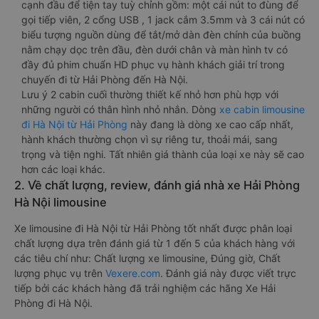
cạnh đầu để tiện tay tuỳ chỉnh gồm: một cái nút to đùng để
gọi tiếp viên, 2 cổng USB , 1 jack cắm 3.5mm và 3 cái nút có
biểu tượng nguồn dùng để tắt/mở dàn đèn chính của buồng
nằm chạy dọc trên đầu, đèn dưới chân và màn hình tv có
đầy đủ phim chuẩn HD phục vụ hành khách giải trí trong
chuyến đi từ Hải Phòng đến Hà Nội.
Lưu ý 2 cabin cuối thường thiết kế nhỏ hơn phù hợp với
những người có thân hình nhỏ nhắn. Dòng
xe cabin limousine
đi Hà Nội từ Hải Phòng
này đang là dòng xe cao cấp nhất,
hành khách thường chọn vì sự riêng tư, thoải mái, sang
trọng và tiện nghi. Tất nhiên giá thành của loại xe này sẽ cao
hơn các loại khác.
2. Về chất lượng, review, đánh giá nhà xe Hải Phòng
Hà Nội limousine
Xe limousine đi Hà Nội từ Hải Phòng tốt nhất được phân loại
chất lượng dựa trên đánh giá từ 1 đến 5 của khách hàng với
các tiêu chí như: Chất lượng xe limousine, Đúng giờ, Chất
lượng phục vụ trên
Vexere.com
. Đánh giá này được viết trực
tiếp bởi các khách hàng đã trải nghiệm các hãng Xe Hải
Phòng đi Hà Nội.