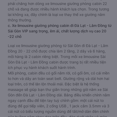
phải chăng hơn dòng xe limousine giường phòng cabin 22
chỗ và đang được nhiều hành khách lựa chọn. Trong tương
lai không xa, đây chính là loại xe thay thế xe giường nằm
thông thường.
c. Xe limousine giường phòng cabin đi Đà Lạt - Lâm Đồng từ
Sài Gòn VIP sang trọng, êm ái, chất lượng dịch vụ cao 20
-22 chỗ
Loại xe limousine giường phòng từ Sài Gòn đi Đà Lạt - Lâm
Đồng 20 - 22 chỗ được chia làm 2 tầng, 2 dãy và 6 hàng,
mỗi hàng là 2 cabin riêng biệt. Trong mỗi xe limousine Sài
Gòn Đà Lạt - Lâm Đồng cabin được trang bị rất nhiều tiện
ích phục vụ hành khách suốt hành trình.
Mỗi phòng, cabin đều có gối nằm rời, có gối ôm, có cái mền
to hơn và dây an toàn seat belt. Giường rộng và dài hơn hai
loại trên, có thể lăn lộn thoải mái. Đặc biệt là hệ thống
massage sẽ giúp bạn thư giãn trong những giờ nằm xe Sài
Gòn đến Đà Lạt - Lâm Đồng dài. Bảng điều khiển chính nằm
ngay cạnh đầu để tiện tay tuỳ chỉnh gồm: một cái nút to
đùng để gọi tiếp viên, 2 cổng USB , 1 jack cắm 3.5mm và 3
cái nút có biểu tượng nguồn dùng để tắt/mở dàn đèn chính
của buồng nằm chạy dọc trên đầu, đèn dưới chân và màn