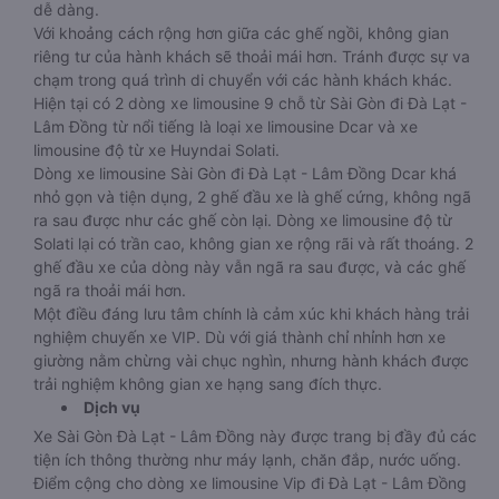
dễ dàng.
Với khoảng cách rộng hơn giữa các ghế ngồi, không gian
riêng tư của hành khách sẽ thoải mái hơn. Tránh được sự va
chạm trong quá trình di chuyển với các hành khách khác.
Hiện tại có 2 dòng xe limousine 9 chỗ từ Sài Gòn đi Đà Lạt -
Lâm Đồng từ nổi tiếng là loại xe limousine Dcar và xe
limousine độ từ xe Huyndai Solati.
Dòng xe limousine Sài Gòn đi Đà Lạt - Lâm Đồng Dcar khá
nhỏ gọn và tiện dụng, 2 ghế đầu xe là ghế cứng, không ngã
ra sau được như các ghế còn lại. Dòng xe limousine độ từ
Solati lại có trần cao, không gian xe rộng rãi và rất thoáng. 2
ghế đầu xe của dòng này vẫn ngã ra sau được, và các ghế
ngã ra thoải mái hơn.
Một điều đáng lưu tâm chính là cảm xúc khi khách hàng trải
nghiệm chuyến xe VIP. Dù với giá thành chỉ nhỉnh hơn xe
giường nằm chừng vài chục nghìn, nhưng hành khách được
trải nghiệm không gian xe hạng sang đích thực.
Dịch vụ
Xe Sài Gòn Đà Lạt - Lâm Đồng này được trang bị đầy đủ các
tiện ích thông thường như máy lạnh, chăn đắp, nước uống.
Điểm cộng cho dòng xe limousine Vip đi Đà Lạt - Lâm Đồng