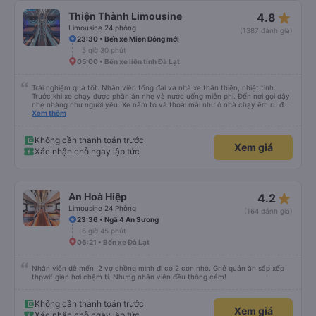
star_rate
Thiện Thành Limousine
4.8
Limousine 24 phòng
(1387 đánh giá)
23:30 • Bến xe Miền Đông mới
5 giờ 30 phút
05:00 • Bến xe liên tỉnh Đà Lạt
Trải nghiệm quá tốt. Nhân viên tổng đài và nhà xe thân thiện, nhiệt tình.
Trước khi xe chạy được phần ăn nhẹ và nước uống miễn phí. Đến nơi gọi dậy
nhẹ nhàng như người yêu. Xe nằm to và thoải mái như ở nhà chạy êm ru đến
nơi lúc nào không hay luôn. I had very good experience with this bus
Xem thêm
operator. The staff are friendly and helpful. Before getting on the bus, we
were offered light meals and drinks. When the bus has arrived, the staff
woke us up as they were waking up up their lovers. If you are foreigners and
Không cần thanh toán trước
Xem giá
planning to take this bus, please don’t hesitate as the seats are big and
Xác nhận chỗ ngay lập tức
comfortable enough for you to sleep on.
star_rate
An Hoà Hiệp
4.2
Limousine 24 Phòng
(164 đánh giá)
23:36 • Ngã 4 An Sương
6 giờ 45 phút
06:21 • Bến xe Đà Lạt
Nhân viên dễ mến. 2 vợ chồng mình đi có 2 con nhỏ. Ghé quán ăn sắp xếp
thpwif gian hơi chậm tí. Nhưng nhân viên đều thông cảm!
Không cần thanh toán trước
Xem giá
Xác nhận chỗ ngay lập tức