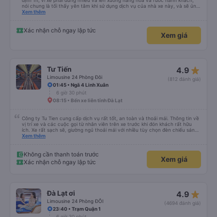
định 1h, vì xe phải dừng nhiều và lên xuống hàng hóa và rước hành khách,
nói chung là tối thấy yên tâm khi sử dụng dịch vụ của nhà xe này, và sẽ ủng
hộ và giới thiệu cho người thân sử dụng dịch vụ của nhà xe này
Xem thêm
Xác nhận chỗ ngay lập tức
Xem giá
star_rate
Tư Tiến
4.9
Limousine 24 Phòng Đôi
(812 đánh giá)
01:45 • Ngã 4 Linh Xuân
6 giờ 30 phút
08:15 • Bến xe liên tỉnh Đà Lạt
Công ty Tu Tien cung cấp dịch vụ rất tốt, an toàn và thoải mái. Thông tin về
vị trí xe và các cuộc gọi từ nhân viên trên xe trước khi đón khách rất hữu
ích. Xe rất sạch sẽ, giường ngủ thoải mái với nhiều tùy chọn đèn chiếu sáng
và cổng USB được đặt ở vị trí thuận tiện. Nhân viên rất lịch sự và xe đến
Xem thêm
điểm đến sớm hơn dự kiến. Cảm ơn!
Không cần thanh toán trước
Xem giá
Xác nhận chỗ ngay lập tức
star_rate
Đà Lạt ơi
4.9
Limousine 24 Phòng ĐÔI
(4694 đánh giá)
23:40 • Trạm Quận 1
6 giờ 30 phút