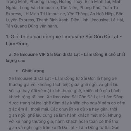
Trọng Minh, Phương Trang, Hoàng Thủy, Bình Minh Tải, Minh
Nghĩa, Long Vân Limousine, Tân Niên, Phong Phú, Tuấn Tú
Express, LH Minh Trí Limousine, Yến Thông, An Hoà Hiệp, Bốn
Luyện Express, Thanh Bình Xanh, Điền Linh Limousine, Lê Hải,
Tân Quang Dũng vận hành.
1. Giới thiệu các dòng xe limousine Sài Gòn Đà Lạt -
Lâm Đồng
a. Xe limousine VIP Sài Gòn đi Đà Lạt - Lâm Đồng 9 chỗ chất
lượng cao
Chất lượng
Xe limousine đi Đà Lạt - Lâm Đồng từ Sài Gòn là hạng xe
thương gia với khoảng tách biệt giữa ghế ngồi và ghế lái.
Với sự thay đổi về mặt kích thước ghế, khiến chỗ của hành
khách rộng rãi hơn. Xe limousine Sài Gòn Đà Lạt - Lâm Đồng
được trang bị loại ghế đệm dày khiến cho người nằm có cảm
giác êm ái, thoải mái. Các chuyến xe dù xa hay gần, thời
gian ngồi ghế lâu cũng sẽ làm hành khách mệt mỏi. Nhưng
với xe hạng thương gia, hành khách hoàn toàn có thể thư
giãn và nghỉ ngơi trên xe đi Đà Lạt - Lâm Đồng từ Sài Gòn