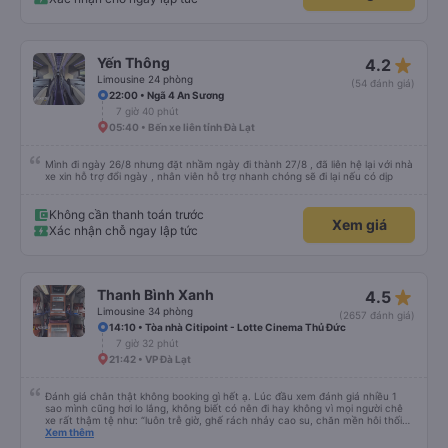
star_rate
Yến Thông
4.2
Limousine 24 phòng
(54 đánh giá)
22:00 • Ngã 4 An Sương
7 giờ 40 phút
05:40 • Bến xe liên tỉnh Đà Lạt
Mình đi ngày 26/8 nhưng đặt nhầm ngày đi thành 27/8 , đã liên hệ lại với nhà
xe xin hỗ trợ đổi ngày , nhân viên hỗ trợ nhanh chóng sẽ đi lại nếu có dịp
Không cần thanh toán trước
Xem giá
Xác nhận chỗ ngay lập tức
star_rate
Thanh Bình Xanh
4.5
Limousine 34 phòng
(2657 đánh giá)
14:10 • Tòa nhà Citipoint - Lotte Cinema Thủ Đức
7 giờ 32 phút
21:42 • VP Đà Lạt
Đánh giá chân thật không booking gì hết ạ. Lúc đầu xem đánh giá nhiều 1
sao mình cũng hơi lo lắng, không biết có nên đi hay không vì mọi người chê
xe rất thậm tệ như: “luôn trễ giờ, ghế rách nhảy cao su, chăn mền hôi thối
dính bẩn, tài xế thô lỗ,… “, nhưng mình vẫn quyết định thử đặt vé trải nghiệm
Xem thêm
thì hoàn toàn bất ngờ về chất lượng xe. Xe khởi hành rất đúng giờ, trước đó