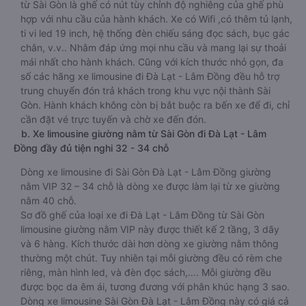
từ Sài Gòn là ghế có nút tùy chỉnh độ nghiêng của ghế phù
hợp với nhu cầu của hành khách. Xe có Wifi ,có thêm tủ lạnh,
ti vi led 19 inch, hệ thống đèn chiếu sáng đọc sách, bục gác
chân, v.v.. Nhằm đáp ứng mọi nhu cầu và mang lại sự thoải
mái nhất cho hành khách. Cũng với kích thước nhỏ gọn, đa
số các hãng xe limousine đi Đà Lạt - Lâm Đồng đều hỗ trợ
trung chuyển đón trả khách trong khu vực nội thành Sài
Gòn. Hành khách không còn bị bắt buộc ra bến xe để đi, chỉ
cần đặt vé trực tuyến và chờ xe đến đón.
b. Xe limousine giường nằm từ Sài Gòn đi Đà Lạt - Lâm
Đồng đầy đủ tiện nghi 32 - 34 chỗ
Dòng xe limousine đi Sài Gòn Đà Lạt - Lâm Đồng giường
nằm VIP 32 – 34 chỗ là dòng xe được làm lại từ xe giường
nằm 40 chỗ.
Sơ đồ ghế của loại xe đi Đà Lạt - Lâm Đồng từ Sài Gòn
limousine giường nằm VIP này được thiết kế 2 tầng, 3 dãy
và 6 hàng. Kích thước dài hơn dòng xe giường nằm thông
thường một chút. Tuy nhiên tại mỗi giường đều có rèm che
riêng, màn hình led, và đèn đọc sách,…. Mỗi giường đều
được bọc da êm ái, tương đương với phân khúc hạng 3 sao.
Dòng xe limousine Sài Gòn Đà Lạt - Lâm Đồng này có giá cả