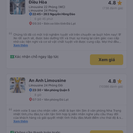
star_rate
Điều Hòa
4.8
Limousine 22 Phòng (WC)
(738 đánh giá)
Limousine 24 Phòng
22:45 • 263 Nguyễn Hồng Đào
6 giờ 45 phút
05:30 • Bến xe liên tỉnh Đà Lạt
Chúng tôi đã có một trải nghiệm tuyệt vời trên chuyến xe buýt hôm nay! 💯
Xe rất sạch sẽ, được bảo dưỡng tốt và thực sự mang lại cảm giác cao cấp
nhờ các tiện nghi và cơ sở vật chất tuyệt vời được cung cấp. Mọi thứ đều
thoải mái và ngăn nắp. Nhân viên và tài xế rất tốt bụng, hữu ích và chu đáo,
Xem thêm
giúp chuyến đi của chúng tôi suôn sẻ và không căng thẳng. Sự chuyên
nghiệp của họ thực sự nổi bật. Nhìn chung, đó là trải nghiệm du lịch tốt nhất
đối với tôi và gia đình. Chúng tôi rất vui và hài lòng từ đầu đến cuối. Rất đáng
Xác nhận chỗ ngay lập tức
Xem giá
giới thiệu! 💛 Về ứng dụng, nó rất dễ sử dụng, thân thiện với người dùng và
tiện lợi khi đặt chuyến đi của chúng tôi. Mọi thứ đều diễn ra suôn sẻ!
star_rate
An Anh Limousine
4.8
Limousine 24 Phòng Đôi
(10386 đánh giá)
23:30 • Văn phòng Quận 5
8 giờ
07:30 • Văn phòng Đà Lạt
mình vote 5 sao cho nhân viên ,nhất là bạn tên Sim ở văn phòng Nha Trang
nhiệt tình,chu đáo,tư vấn tận tình hợp lý,kiên nhẫn nghe yêu cầu thay đổi
của khách hàng và giải quyết nhiệt tình thấu đáo.Mười điểm cho thái độ & sự
chuyên nghiệp của bạn Sim. Mình ấn tượng với bạn Sim và có hỏi thăm tài xế
Xem thêm
về bạn ấy và biết bạn ấy là người Đà Lạt ,niềm nở nhẹ nhàng ánh mắt rất
tập trung lắng nghe. Thật tuyệt vời Các nhân viên còn lại cũng rất tốt nói
chuyện nhẹ nhàng và rất ok,Về thái độ nhân viên &tài xế thì mình chắc chắn
Không cần thanh toán trước