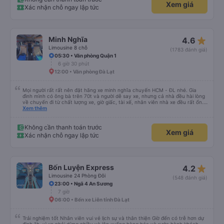
Xem giá
ăn đứt các hãng xe dịch vụ hiện nay. Chất lượng dịch vụ trong xe cũng có
Xác nhận chỗ ngay lập tức
nhỉnh hơn các hãng khác về thái độ bác tài & xe tương đối ok so với hãng
khác Nếu cần tốt hơn thì hãng nên lót tấm nệm mỏng (mình đã từng trải
nghiệm) để khi bẩn thì giặt ,chứ nằm trực tiếp trên ghế da thì rất mau hôi và
ko vệ sinh được, mình nằm cứ cảm giác nằm chung mồ hôi với người lạ nên
mình cứ phải mang cái mền mỏng để lót nằm. Chúc hãng xe luôn suôn sẻ
star_rate
Minh Nghĩa
4.6
,thượng lộ bình an Hẹn gặp lại chuyến 5 giờ sáng mai
Limousine 8 chỗ
(1783 đánh giá)
05:30 • Văn phòng Quận 1
6 giờ 30 phút
12:00 • Văn phòng Đà Lạt
Mọi người rất rất nên đặt hãng xe minh nghĩa chuyến HCM - ĐL nhé. Gia
đình mình có ông bà trên 70t và người dễ say xe, nhưng cả nhà đều hài lòng
về chuyến đi từ chất lượng xe, giờ giấc, tài xế, nhân viên nhà xe đều rất ổn.
Cảm ơn Thread City đã giới thiệu cho mình hãng xe giữa một rừng các hãng
Xem thêm
xe chỉ vì 1 cái cmt mà mình chốt book Minh Nghĩa, thật sự rất recommend
mọi người trải nghiệm, đi 5-6 tiếng mà cả nhà khoẻ re ko ai mệt mỏi gì cả
Không cần thanh toán trước
Xem giá
Xác nhận chỗ ngay lập tức
star_rate
Bốn Luyện Express
4.2
Limousine 24 Phòng Đôi
(548 đánh giá)
23:00 • Ngã 4 An Sương
7 giờ
06:00 • Bến xe Liên tỉnh Đà Lạt
Trải nghiệm tốt Nhân viên vui vẻ lịch sự và thân thiện Giờ đến có trễ hơn dự