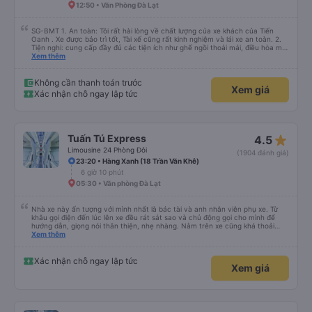
không muốn kết thúc bằng một điều tiêu cực! Đây thực sự là một dịch vụ
12:50 • Văn Phòng Đà Lạt
tuyệt vời.
SG-BMT 1. An toàn: Tôi rất hài lòng về chất lượng của xe khách của Tiến
Oanh . Xe được bảo trì tốt, Tài xế cũng rất kinh nghiệm và lái xe an toàn. 2.
Tiện nghi: cung cấp đầy đủ các tiện ích như ghế ngồi thoải mái, điều hòa mát
mẻ, wifi tốc độ cao và cổng sạc điện thoại di động. 3. Thời gian và độ chính
Xem thêm
xác: Chuyến xe xuất phát đúng giờ và đếnBMT đúng giờ cam kết. 4. Giá cả:
Tôi cảm thấy giá cả của dịch vụ xe khách rất hợp lý và phù hợp với chất
lượng và tiện ích được cung cấp. 5. Thái độ phục vụ: Nhân viên và tài xế rất
Không cần thanh toán trước
Xem giá
nhiệt tình, chu đáo và tôn trọng khách hàng. Tôi cảm thấy rất thoải mái và
Xác nhận chỗ ngay lập tức
hài lòng với các dịch vụ mà họ cung cấp. Dịch vụ của họ đáp ứng đầy đủ
nhu cầu của tôi và tôi sẽ sử dụng dịch vụ của họ trong tương lai nếu có cơ
hội.
star_rate
Tuấn Tú Express
4.5
Limousine 24 Phòng Đôi
(1904 đánh giá)
23:20 • Hàng Xanh (18 Trần Văn Khê)
6 giờ 10 phút
05:30 • Văn phòng Đà Lạt
Nhà xe này ấn tượng với mình nhất là bác tài và anh nhân viên phụ xe. Từ
khâu gọi điện đến lúc lên xe đều rát sát sao và chủ động gọi cho mình để
hướng dẫn, giọng nói thân thiện, nhẹ nhàng. Nằm trên xe cũng khá thoải
mái, chăn nệm nước suối đầy đủ. Chuyến xe của mình hầu hết là các cô bác
Xem thêm
lớn tuổi thế nên khi hít thở sẽ thấy có một chút mùi người già Lúc xuống xe,
điểm thả của mình ban đầu dự kiến là Ngã 3 Sợi ( Nha Trang ) và bắt Grab
nhưng các anh hướng dẫn mình xuống ở đây không có ma nào dám chở đâu
Xác nhận chỗ ngay lập tức
Xem giá
( vì đây là địa bàn của thế lực xe ôm ngầm, dân chơi cỏ kẹo ke...) Và thế là
mình được chở xuống Ngã 3 thành , nơi sáng sủa an toàn hơn. Một Chuyến
xe được biết thêm nhiều câu chuyện mới. Cảm ơn nhà xe đã giúp đỡ