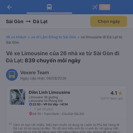
arrow_back
Tải app Vexere ngay!
Tải app Vexere
-30k
Mở app
Mở app
Nhận ưu đãi thành viên độc
-30k/ghế khi đặt vé máy bay qua
quyền
app
Sài Gòn
Đà Lạt
Chọn ngày
Vé xe khách
xe đi Lâm Đồng từ Sài Gòn
xe limousine đi Đà Lạt từ
Sài Gòn
Vé xe Limousine của 26 nhà xe từ Sài Gòn đi
Đà Lạt
: 839 chuyến mỗi ngày
Vexere Team
Ngày cập nhật: 08/08/2026
Điền Linh Limousine
4.1
Limousine 36 giường
(6370 đánh giá)
Limousine 24 Phòng Đôi
22:50 • VP Gò Vấp - HCM
7 giờ 20 phút
06:10 • Trạm Hành - Cầu Đất (QL20)
Cảm ơn bạn rất nhiều. Nếu bạn muốn sử dụng xe cabin từ Phú Mỹ Hưng đi
Đà Lạt thì sử dụng tại đây. Tôi rất khó hiểu anh ấy vì anh ấy nói giọng Việt,
nhưng tôi có thể dễ dàng giao tiếp bằng tiếng Anh! Văn phòng đã gọi cho tôi