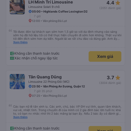
star_rate
LH Minh Trí Limousine
4.4
bạn khi đi
Limousine Solati 9 chỗ
(2051 đánh giá)
05:00 • Highlands Coffee Lexington D2
7 giờ
12:00 • Văn phòng Đà Lạt
Tôi được đón tại khách sạn sớm hơn 1,5 giờ so với dự định nhưng vào sáng
sớm họ đã hỏi liệu tôi có thể thực hiện chuyến đi sớm hơn không. Thật vui khi
tôi đến đích sớm hơn dự kiến. Người lái xe rất chu đáo và đúng giờ. Anh ấy
không nói được nhiều tiếng Anh nhưng chúng tôi hiểu nhau rất nhiều nhờ
Xem thêm
google dịch. Xe buýt khá thoải mái, sạch sẽ, có cửa sổ có mái che để dễ
dàng nghỉ ngơi, được cung cấp chăn và nước. Người lái xe không gặp vấn đề
gì khi đi những đường vòng nhỏ để thả người tại điểm đến vì tất cả chúng tôi
Không cần thanh toán trước
Xem giá
đều đã gần đến điểm trả khách. Nhìn chung, đó là một trải nghiệm rất thú vị
Xác nhận chỗ ngay lập tức
và tôi chắc chắn giới thiệu công ty này.
star_rate
Tân Quang Dũng
3.7
Limousine 22 Phòng Đôi (WC)
(3004 đánh giá)
23:50 • Văn Phòng An Sương, Quận 12
7 giờ 35 phút
07:25 • Văn Phòng Đà Lạt
Các bạn nữ lễ tân xinh iu. Các anh, chú, bác VP ĐH vui tính, quan tâm khách,
vui vẻ, nhiệt tình. Trong chuyến đi của mình có 2 gia đình bác lớn tuổi nc khá
to, có bạn nv nhắc nhở thì 2 bác mắng lại bạn ấy. Nếu 2 bác ấy có đánh giá
xấu thì mình ngược lại nha. Bạn ấy nhắc nhở rất đúng. 2 bác nói rất to. To
Xem thêm
đến lỗi mình ngủ còn mơ được câu chuyện các bác nói với nhau xuất hiện
trong giấc mơ của mình luôn. Nên nếu bạn ấy bị phản ánh thì đừng trừ lương
bạn ấy nha. Nếu bạn ấy bị trừ thì bảo bạn ấy liên hệ sđt của mình, mình hỗ
Không cần thanh toán trước