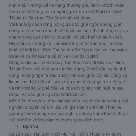
mệt mỏi. Nhưng với xe hạng thương gia, hành khách hoàn
toàn có thể thư giãn và nghỉ ngơi trên xe đi Mũi Né - Bình
Thuận từ Sân bay Tân Sơn Nhất dễ dàng.
Với khoảng cách rộng hơn giữa các ghế ngồi, không gian
riêng tư của hành khách sẽ thoải mái hơn. Tránh được sự va
chạm trong quá trình di chuyển với các hành khách khác.
Hiện tại có 2 dòng xe limousine 9 chỗ từ Sân bay Tân Sơn
Nhất đi Mũi Né - Bình Thuận từ nổi tiếng là loại xe limousine
Dcar và xe limousine độ từ xe Huyndai Solati.
Dòng xe limousine Sân bay Tân Sơn Nhất đi Mũi Né - Bình
Thuận Dcar khá nhỏ gọn và tiện dụng, 2 ghế đầu xe là ghế
cứng, không ngã ra sau được như các ghế còn lại. Dòng xe
limousine độ từ Solati lại có trần cao, không gian xe rộng rãi
và rất thoáng. 2 ghế đầu xe của dòng này vẫn ngã ra sau
được, và các ghế ngã ra thoải mái hơn.
Một điều đáng lưu tâm chính là cảm xúc khi khách hàng trải
nghiệm chuyến xe VIP. Dù với giá thành chỉ nhỉnh hơn xe
giường nằm chừng vài chục nghìn, nhưng hành khách được
trải nghiệm không gian xe hạng sang đích thực.
Dịch vụ
Xe Sân bay Tân Sơn Nhất Mũi Né - Bình Thuận này được