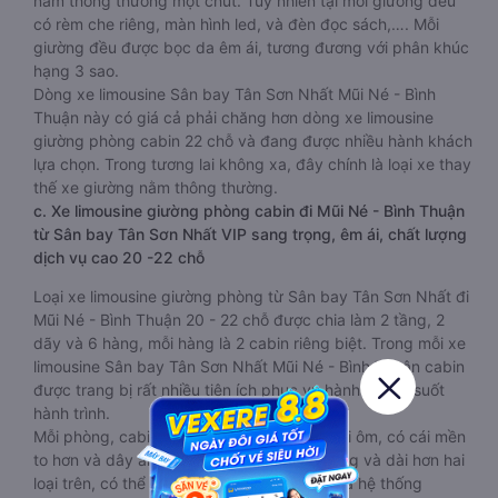
nằm thông thường một chút. Tuy nhiên tại mỗi giường đều
có rèm che riêng, màn hình led, và đèn đọc sách,…. Mỗi
giường đều được bọc da êm ái, tương đương với phân khúc
hạng 3 sao.
Dòng xe limousine Sân bay Tân Sơn Nhất Mũi Né - Bình
Thuận này có giá cả phải chăng hơn dòng xe limousine
giường phòng cabin 22 chỗ và đang được nhiều hành khách
lựa chọn. Trong tương lai không xa, đây chính là loại xe thay
thế xe giường nằm thông thường.
c. Xe limousine giường phòng cabin đi Mũi Né - Bình Thuận
từ Sân bay Tân Sơn Nhất VIP sang trọng, êm ái, chất lượng
dịch vụ cao 20 -22 chỗ
Loại xe limousine giường phòng từ Sân bay Tân Sơn Nhất đi
Mũi Né - Bình Thuận 20 - 22 chỗ được chia làm 2 tầng, 2
dãy và 6 hàng, mỗi hàng là 2 cabin riêng biệt. Trong mỗi xe
limousine Sân bay Tân Sơn Nhất Mũi Né - Bình Thuận cabin
được trang bị rất nhiều tiện ích phục vụ hành khách suốt
hành trình.
Mỗi phòng, cabin đều có gối nằm rời, có gối ôm, có cái mền
to hơn và dây an toàn seat belt. Giường rộng và dài hơn hai
loại trên, có thể lăn lộn thoải mái. Đặc biệt là hệ thống