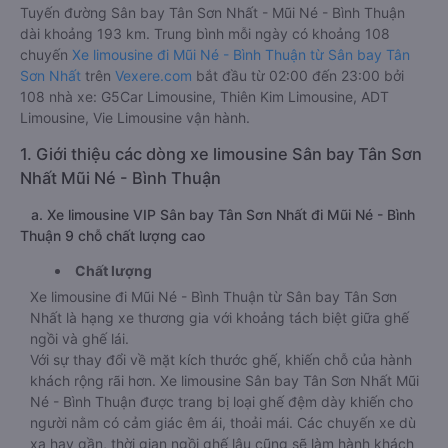
Tuyến đường Sân bay Tân Sơn Nhất - Mũi Né - Bình Thuận
dài khoảng 193 km. Trung bình mỗi ngày có khoảng 108
chuyến
Xe limousine đi Mũi Né - Bình Thuận từ Sân bay Tân
Sơn Nhất
trên
Vexere.com
bắt đầu từ 02:00 đến 23:00 bởi
108 nhà xe: G5Car Limousine, Thiên Kim Limousine, ADT
Limousine, Vie Limousine vận hành.
1. Giới thiệu các dòng xe limousine Sân bay Tân Sơn
Nhất Mũi Né - Bình Thuận
a. Xe limousine VIP Sân bay Tân Sơn Nhất đi Mũi Né - Bình
Thuận 9 chỗ chất lượng cao
Chất lượng
Xe limousine đi Mũi Né - Bình Thuận từ Sân bay Tân Sơn
Nhất là hạng xe thương gia với khoảng tách biệt giữa ghế
ngồi và ghế lái.
Với sự thay đổi về mặt kích thước ghế, khiến chỗ của hành
khách rộng rãi hơn. Xe limousine Sân bay Tân Sơn Nhất Mũi
Né - Bình Thuận được trang bị loại ghế đệm dày khiến cho
người nằm có cảm giác êm ái, thoải mái. Các chuyến xe dù
xa hay gần, thời gian ngồi ghế lâu cũng sẽ làm hành khách