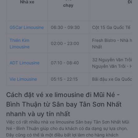
Nhà xe
Điểm
chạy
G5Car Limousine
06:30 - 09:30
Cột 15 Ga Quốc Tế
Thiên Kim
Fresh Bistro - Nhà hàn
02:00 - 23:00
Limousine
Nhất
32 Nguyễn Văn Trỗi, Q
ADT Limousine
07:10 - 08:40
Nguyễn Văn Trỗi - Hu
Vie Limousine
05:15 - 22:15
Bãi đậu xe Ga Quốc T
Cách đặt vé xe limousine đi Mũi Né -
Bình Thuận từ Sân bay Tân Sơn Nhất
nhanh và uy tín nhất
Việc có rất nhiều nhà xe limousine Sân bay Tân Sơn Nhất Mũi
Né - Bình Thuận giúp cho du khách có đa dạng sự lựa chọn.
Đây cũng có thể là một điều bất lợi làm cho hàng khách