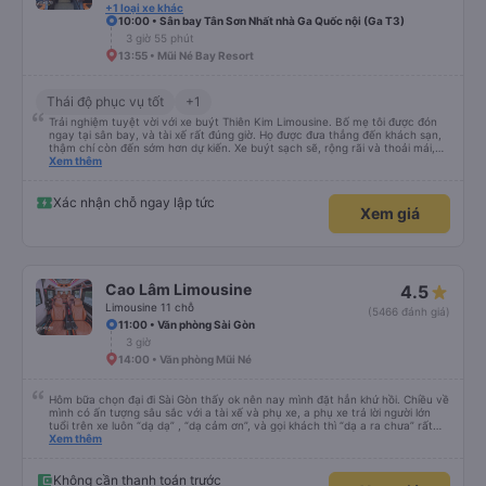
+1 loại xe khác
10:00 • Sân bay Tân Sơn Nhất nhà Ga Quốc nội (Ga T3)
3 giờ 55 phút
13:55 • Mũi Né Bay Resort
Thái độ phục vụ tốt
+1
Trải nghiệm tuyệt vời với xe buýt Thiên Kim Limousine. Bố mẹ tôi được đón
ngay tại sân bay, và tài xế rất đúng giờ. Họ được đưa thẳng đến khách sạn,
thậm chí còn đến sớm hơn dự kiến. Xe buýt sạch sẽ, rộng rãi và thoải mái,
có nhạc thư giãn suốt chuyến đi. Đội ngũ hỗ trợ trên Zalo đã trả lời mọi câu
Xem thêm
hỏi một cách chi tiết và thậm chí còn gửi ảnh điểm đón và xe khi cần. Mọi
thứ diễn ra suôn sẻ từ đầu đến cuối.
Xác nhận chỗ ngay lập tức
Xem giá
Cao Lâm Limousine
4.5
Limousine 11 chỗ
(5466 đánh giá)
11:00 • Văn phòng Sài Gòn
3 giờ
14:00 • Văn phòng Mũi Né
Hôm bữa chọn đại đi Sài Gòn thấy ok nên nay mình đặt hẳn khứ hồi. Chiều về
mình có ấn tượng sâu sắc với a tài xế và phụ xe, a phụ xe trả lời người lớn
tuổi trên xe luôn “dạ dạ” , “dạ cảm ơn”, và gọi khách thì “dạ a ra chưa” rất
lịch sự, lúc giải thích cho khách thì cân cần nhẹ nhàng, anh tài xế thì chạy
Xem thêm
rất êm, trước khi xuống xe mình có khen a, trước giờ e say xe mà nay đi êm
không thấy mệt, anh bảo a rất ít khi phanh gấp, phanh gấp chi khách bị say
bị mệt dữ lắm. Mình cảm thấy các anh rất có tâm với nghề và có năng lượng
Không cần thanh toán trước