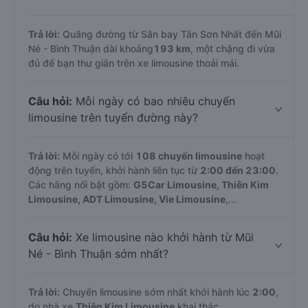
Trả lời:
Quãng đường từ Sân bay Tân Sơn Nhất đến Mũi
Né - Bình Thuận dài khoảng
193 km
, một chặng đi vừa
đủ để bạn thư giãn trên xe limousine thoải mái.
Câu hỏi:
Mỗi ngày có bao nhiêu chuyến
limousine trên tuyến đường này?
Trả lời:
Mỗi ngày có tới
108 chuyến limousine
hoạt
động trên tuyến, khởi hành liên tục từ
2:00 đến 23:00
.
Các hãng nổi bật gồm:
G5Car Limousine, Thiên Kim
Limousine, ADT Limousine, Vie Limousine
,...
Câu hỏi:
Xe limousine nào khởi hành từ Mũi
Né - Bình Thuận sớm nhất?
Trả lời:
Chuyến limousine sớm nhất khởi hành lúc
2:00
,
do nhà xe
Thiên Kim Limousine
khai thác.