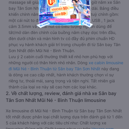
massage sẽ giúp bạn thư giãn trong những giờ nằm xe Sân
bay Tân Sơn Nhất đến Mũi Né - Bình Thuận dài. Bảng điều
khiển chính nằm ngay cạnh đầu để tiện tay tuỳ chỉnh gồm:
một cái nút to đùng để gọi tiếp viên, 2 cổng USB , 1 jack
cắm 3.5mm và 3 cái nút có biểu tượng nguồn dùng để
tắt/mở dàn đèn chính của buồng nằm chạy dọc trên đầu,
đèn dưới chân và màn hình tv có đầy đủ phim chuẩn HD
phục vụ hành khách giải trí trong chuyến đi từ Sân bay Tân
Sơn Nhất đến Mũi Né - Bình Thuận.
Lưu ý 2 cabin cuối thường thiết kế nhỏ hơn phù hợp với
những người có thân hình nhỏ nhắn. Dòng
xe cabin limousine
đi Mũi Né - Bình Thuận từ Sân bay Tân Sơn Nhất
này đang
là dòng xe cao cấp nhất, hành khách thường chọn vì sự
riêng tư, thoải mái, sang trọng và tiện nghi. Tất nhiên giá
thành của loại xe này sẽ cao hơn các loại khác.
2. Về chất lượng, review, đánh giá nhà xe Sân bay
Tân Sơn Nhất Mũi Né - Bình Thuận limousine
Xe limousine đi Mũi Né - Bình Thuận từ Sân bay Tân Sơn Nhất
tốt nhất được phân loại chất lượng dựa trên đánh giá từ 1 đến
5 của khách hàng với các tiêu chí như: Chất lượng xe
limousine, Đúng giờ, Chất lượng phục vụ trên
Vexere.com
.