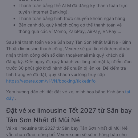
Thanh toán bằng thẻ ATM đã đăng ký thanh toán trực
tuyến (Internet Banking).
Thanh toán bằng hình thức chuyển khoản ngân hàng.
Bên cạnh đó, quý khách cũng có thể thanh toán vé
thông qua các ví Momo, ZaloPay, AirPay, VNPay,…
Sau khi thanh toán vé xe Sân bay Tân Sơn Nhất Mũi Né - Bình
Thuận limousine thành công, Vexere sẽ gửi tin nhắn/email xác
nhận thành công đến số điện thoại/email mà quý khách đã
đăng ký. Đến ngày đi, quý khách vui lòng có mặt tại điểm đón
trước 30 phút giờ khởi hành để chuẩn bị lên xe. Để kiểm tra
tình trạng vé đã đặt, quý khách vui lòng truy cập
https://vexere.com/vi-VN/booking/ticketinfo
Xem hướng dẫn chi tiết đặt vé xe, minh họa bằng hình ảnh
tại
đây
.
Đặt vé xe limousine Tết 2027 từ Sân bay
Tân Sơn Nhất đi Mũi Né
Vé xe limousine tết 2027 từ Sân bay Tân Sơn Nhất đi Mũi Né
vẫn chưa được công bố. Vexere.com sẽ sớm thông báo cho