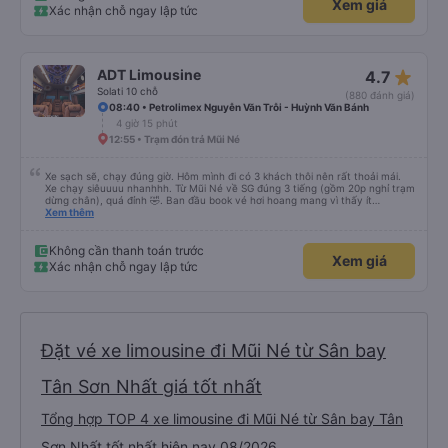
Xem giá
tích cực dù cho công việc vất vả. Dù đi cẩn thận nhưng trả khách đúng giờ,
Xác nhận chỗ ngay lập tức
sẽ ủng hộ nhà xe tiếp ạ
star_rate
ADT Limousine
4.7
Solati 10 chỗ
(880 đánh giá)
08:40 • Petrolimex Nguyễn Văn Trỗi - Huỳnh Văn Bánh
4 giờ 15 phút
12:55 • Trạm đón trả Mũi Né
Xe sạch sẽ, chạy đúng giờ. Hôm mình đi có 3 khách thôi nên rất thoải mái.
Xe chạy siêuuuu nhanhhh. Từ Mũi Né về SG đúng 3 tiếng (gồm 20p nghỉ trạm
dừng chân), quá đỉnh 🤣. Ban đầu book vé hơi hoang mang vì thấy ít
feedback, cũng ko thấy nhà xe gọi xác nhận. Bên đây tx chỉ gọi trước 30p
Xem thêm
giờ xe chạy thôi, còn lại các thông tin khác tự xem trên app và mail. Góp ý
với nhà xe là nên gọi xác nhận với khách sau khi khách book vé và thanh
toán thành công nha.
Không cần thanh toán trước
Xem giá
Xác nhận chỗ ngay lập tức
Đặt vé xe limousine đi Mũi Né từ Sân bay
Tân Sơn Nhất giá tốt nhất
Tổng hợp TOP 4 xe limousine đi Mũi Né từ Sân bay Tân
Sơn Nhất tốt nhất hiện nay 08/2026