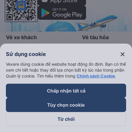
Vé xe khách
Vé tàu hỏa
Xe đi Buôn Mê Thuột từ Sài Gòn
Vé tàu Sài Gòn Nha Trang
close
Sử dụng cookie
Xe đi Vũng Tàu từ Sài Gòn
Vé tàu Sài Gòn Phan Thiết
Vexere dùng cookie để website hoạt động ổn định. Bạn có thể
Xe đi Nha Trang từ Sài Gòn
Vé tàu Sài Gòn Đà Nẵng
xem chi tiết hoặc thay đổi lựa chọn bất kỳ lúc nào trong phần
Quản lý cookie. Tìm hiểu thêm trong
Chính sách Cookie
.
Xe đi Đà Lạt từ Sài Gòn
Vé tàu Sài Gòn Hà Nội
Xe đi Sapa từ Hà Nội
Vé tàu Nha Trang Đà Nẵn
Chấp nhận tất cả
Xe đi Hải Phòng từ Hà Nội
Vé tàu Đà Nẵng Huế
Tùy chọn cookie
Xe đi Vinh từ Hà Nội
Vé tàu Hà Nội Vinh
Từ chối
Thuê xe