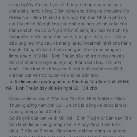
trang bị đầy đủ các tiện ích thông thường như máy lạnh,
chăn đắp, nước uống. Điểm cộng cho dòng xe limousine Vip
đi Mũi Né - Bình Thuận từ Sân bay Tân Sơn Nhất là ghế có
nút tùy chỉnh độ nghiêng của ghế phù hợp với nhu cầu của
hành khách. Xe có Wifi ,có thêm tủ lạnh, ti vi led 19 inch, hệ
thống đèn chiếu sáng đọc sách, bục gác chân, v.v.. Nhằm
đáp ứng mọi nhu cầu và mang lại sự thoải mái nhất cho hành
khách. Cũng với kích thước nhỏ gọn, đa số các hãng xe
limousine đi Mũi Né - Bình Thuận đều hỗ trợ trung chuyển
đón trả khách trong khu vực nội thành Sân bay Tân Sơn
Nhất. Hành khách không còn bị bắt buộc ra bến xe để đi,
chỉ cần đặt vé trực tuyến và chờ xe đến đón.
b. Xe limousine giường nằm từ Sân bay Tân Sơn Nhất đi Mũi
Né - Bình Thuận đầy đủ tiện nghi 32 - 34 chỗ
Dòng xe limousine đi Sân bay Tân Sơn Nhất Mũi Né - Bình
Thuận giường nằm VIP 32 – 34 chỗ là dòng xe được làm lại
từ xe giường nằm 40 chỗ.
Sơ đồ ghế của loại xe đi Mũi Né - Bình Thuận từ Sân bay Tân
Sơn Nhất limousine giường nằm VIP này được thiết kế 2
tầng, 3 dãy và 6 hàng. Kích thước dài hơn dòng xe giường