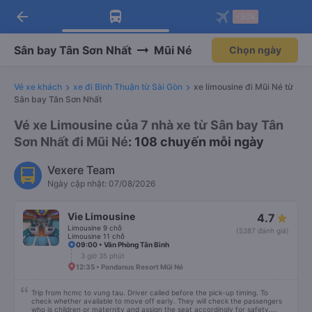
arrow_back
Tải app Vexere ngay!
Tải app Vexere
-30k
Mở app
Mở app
Nhận ưu đãi thành viên độc
-30k/ghế khi đặt vé máy bay qua
quyền
app
Sân bay Tân Sơn Nhất
Mũi Né
Chọn ngày
Vé xe khách
xe đi Bình Thuận từ Sài Gòn
xe limousine đi Mũi Né từ
Sân bay Tân Sơn Nhất
Vé xe Limousine của 7 nhà xe từ Sân bay Tân
Sơn Nhất đi Mũi Né
: 108 chuyến mỗi ngày
Vexere Team
Ngày cập nhật: 07/08/2026
Vie Limousine
4.7
Limousine 9 chỗ
(5387 đánh giá)
Limousine 11 chỗ
09:00 • Văn Phòng Tân Bình
3 giờ 35 phút
12:35 • Pandanus Resort Mũi Né
Trip from hcmc to vung tau. Driver called before the pick-up timing. To
check whether available to move off early. They will check the passengers
who is children or maternity and assign the seat accordingly for safety.