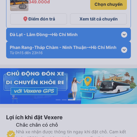
349.000đ
Chọn chuyến
+12
place
Điểm đón trả
Xem tất cả chuyến
expand_more
Đà Lạt - Lâm Đồng
Hồ Chí Minh
Phan Rang-Tháp Chàm - Ninh Thuận
Hồ Chí Minh
expand_more
Từ 0h15 đến 23h16
Lợi ích khi đặt Vexere
Chắc chắn có chỗ
Nhà xe nhận được thông tin ngay khi đặt chỗ. Cam kết