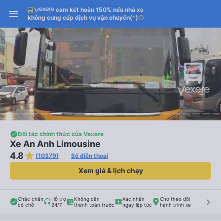
cam kết hoàn 150% nếu nhà xe
không cung cấp dịch vụ vận chuyển
(
*
)
info
Đối tác chính thức của Vexere
Xe An Anh Limousine
4.8
(10379)
Số điện thoại
Xem giá & lịch chạy
Chắc chắn
Hỗ trợ
Không cần
Xác nhận
Cho theo dõi
keyboard_arrow_right
có chỗ
24/7
thanh toán trước
ngay lập tức
hành trình xe