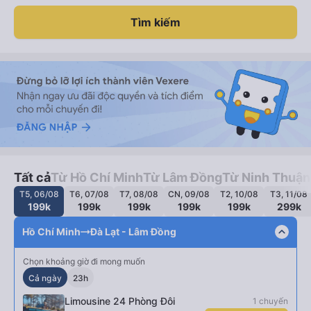
Tìm kiếm
Tất cả
Từ Hồ Chí Minh
Từ Lâm Đồng
Từ Ninh Thuận
T5, 06/08
T6, 07/08
T7, 08/08
CN, 09/08
T2, 10/08
T3, 11/08
199k
199k
199k
199k
199k
299k
expand_less
Hồ Chí Minh
Đà Lạt - Lâm Đồng
Chọn khoảng giờ đi mong muốn
Cả ngày
23h
Limousine 24 Phòng Đôi
1 chuyến