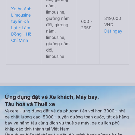
nằm,
Xe An Anh
limousine,
Limousine
giường nằm
319,000
tuyến Đà
600 -
đôi, giường
VND
Lạt - Lâm
2359
nằm,
Đặt ngay
Đồng - Hồ
limousine,
Chí Minh
giường nằm
đôi,
limousine
Ứng dụng đặt vé Xe khách, Máy bay,
Tàu hoả và Thuê xe
Vexere - ứng dụng đặt vé đa phương tiện với hơn 3000+ nhà
xe chất lượng cao, 5000+ tuyến đường toàn quốc, tất cả hãng
bay và hãng tàu cùng dịch vụ thuê xe máy, xe du lịch phủ
khắp các tỉnh thành tại Việt Nam.
Ứng dụng hiển thị thông tin đầy đủ, minh bạch cùng vô vàn