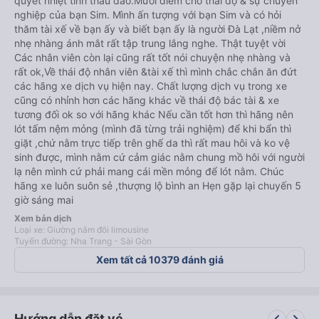
quyết nhiệt tình thấu đáo.Mười điểm cho thái độ & sự chuyên
nghiệp của bạn Sim. Mình ấn tượng với bạn Sim và có hỏi
thăm tài xế về bạn ấy và biết bạn ấy là người Đà Lạt ,niềm nở
nhẹ nhàng ánh mắt rất tập trung lắng nghe. Thật tuyệt vời
Các nhân viên còn lại cũng rất tốt nói chuyện nhẹ nhàng và
rất ok,Về thái độ nhân viên &tài xế thì mình chắc chắn ăn đứt
các hãng xe dịch vụ hiện nay. Chất lượng dịch vụ trong xe
cũng có nhỉnh hơn các hãng khác về thái độ bác tài & xe
tương đối ok so với hãng khác Nếu cần tốt hơn thì hãng nên
lót tấm nệm mỏng (mình đã từng trải nghiệm) để khi bẩn thì
giặt ,chứ nằm trực tiếp trên ghế da thì rất mau hôi và ko vệ
sinh được, mình nằm cứ cảm giác nằm chung mồ hôi với người
lạ nên mình cứ phải mang cái mền mỏng để lót nằm. Chúc
hãng xe luôn suôn sẻ ,thượng lộ bình an Hẹn gặp lại chuyến 5
giờ sáng mai
Xem bản dịch
Loại xe: Giường nằm đôi limousine
Tuyến đường: Nha Trang - Sài Gòn
Xem tất cả 10379 đánh giá
keyboard_arrow_left
keyboard_arrow_right
Hướng dẫn đặt vé