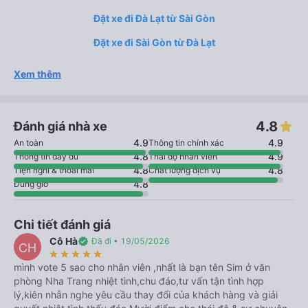
Đặt xe đi Đà Lạt từ Sài Gòn
Đặt xe đi Sài Gòn từ Đà Lạt
Xem thêm
4.8
Đánh giá nhà xe
4.9
4.9
An toàn
Thông tin chính xác
4.8
4.9
Thông tin đầy đủ
Thái độ nhân viên
4.8
4.8
Tiện nghi & thoải mái
Chất lượng dịch vụ
4.8
Đúng giờ
Chi tiết đánh giá
Cô Hà
verified
Đã đi • 19/05/2026
CH
star_rate
star_rate
star_rate
star_rate
star_rate
mình vote 5 sao cho nhân viên ,nhất là bạn tên Sim ở văn
phòng Nha Trang nhiệt tình,chu đáo,tư vấn tận tình hợp
lý,kiên nhẫn nghe yêu cầu thay đổi của khách hàng và giải