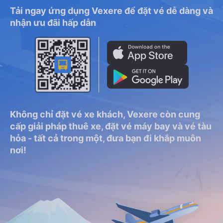
Tải ngay ứng dụng Vexere để đặt vé dễ dàng và
nhận ưu đãi hấp dẫn
Không chỉ đặt vé xe khách, Vexere còn cung
cấp giải pháp thuê xe, đặt vé máy bay và vé tàu
hỏa - tất cả trong một, đưa bạn đi khắp muôn
nơi!