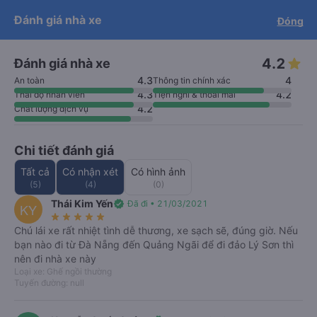
cam kết hoàn 150% nếu nhà xe
Tải app Vexere ngay!
Tải app Vexere
Đánh giá nhà xe
Đóng
Mở app
Mở app
không cung cấp dịch vụ vận chuyển
(
*
)
info
Nhận ưu đãi thành viên độc
-30k/ghế khi đặt vé máy bay qua
quyền
app
4.2
Đánh giá nhà xe
4.3
4
An toàn
Thông tin chính xác
4.3
4.2
Thái độ nhân viên
Tiện nghi & thoải mái
4.2
Chất lượng dịch vụ
Chi tiết đánh giá
Tất cả
Có nhận xét
Có hình ảnh
(5)
(4)
(0)
Xe Ánh Minh Limousine
Thái Kim Yến
verified
Đã đi • 21/03/2021
KY
4.2
(5)
Số điện thoại
star_rate
star_rate
star_rate
star_rate
star_rate
Chú lái xe rất nhiệt tình dễ thương, xe sạch sẽ, đúng giờ. Nếu
Xem giá & lịch chạy
bạn nào đi từ Đà Nẵng đến Quảng Ngãi để đi đảo Lý Sơn thì
nên đi nhà xe này
Loại xe: Ghế ngồi thường
Chắc chắn
Hỗ trợ
keyboard_arrow_right
Tuyến đường: null
có chỗ
24/7