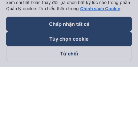
xem chi tiết hoặc thay đổi lựa chọn bất kỳ lúc nào trong phần
Quản lý cookie. Tìm hiểu thêm trong
Chính sách Cookie
.
Chấp nhận tất cả
Tùy chọn cookie
Từ chối
Theo dõi chúng tôi trên
Facebook
Tiktok
Youtube
Công ty TNHH Thương Mại Dịch Vụ Vexere
Địa chỉ đăng ký kinh doanh: 8C Chữ Đồng Tử, Phường Tân
Sơn Nhất, TP. Hồ Chí Minh, Việt Nam
Địa chỉ
:
Lầu 2, toà nhà H3 Circo Hoàng Diệu, 384 Hoàng Diệu,
Phường Khánh Hội, TP Hồ Chí Minh, Việt Nam
Tầng 3, toà nhà 101 Láng Hạ, 101 Láng Hạ, Phường Láng, TP.
Hà Nội, Việt Nam
Giấy chứng nhận ĐKKD số 0315133726 do Sở KH và ĐT TP.