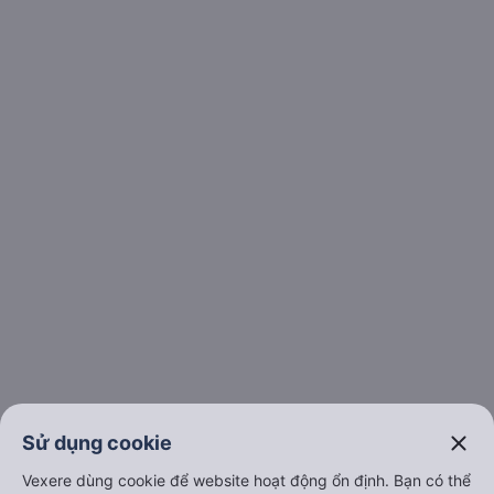
keyboard_arrow_down
Về chúng tôi
keyboard_arrow_down
Hỗ trợ
keyboard_arrow_down
Trở thành đối tác
Đối tác thanh toán
close
Sử dụng cookie
Vexere dùng cookie để website hoạt động ổn định. Bạn có thể