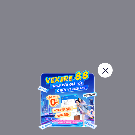
Đánh giá xe Ánh Minh limousine
từ khách hàng khá tốt. Hãng
xe cam kết luôn mang đến chất lượng cao cấp nhất, sự hỗ trợ
khách hàng tận tình nhất.
Được thiết kế cải tiến từ xe lớn thành loại xe ít chỗ ngồi hơn.
Thành ghế rộng rãi hơn tương đương với ghế hạng thương gia
của các hãng hàng không. Thậm chí các hành khách cao to
cũng phù hợp.
Xe Ánh Minh limousine là dòng xe Limousine có thiết kế 9 ghế
cao cấp từ xe 16 chỗ thông thường. Không gian rộng rãi, kích
thước ghế lớn. Các ghế giữa xe có chỗ để tay, có thể ngả từ
10~45 độ tùy theo nhu cầu. Trên xe trang bị Wifi, cổng sạc
USB ngay gần tại vị trí các ghế. Màn hình cỡ lớn LED 21
inches và khăn lạnh, nước suối miễn phí.
Các ghế ngồi được thiết kế trượt ngã bằng các nút điều chỉnh.
Hành khách có thể lựa chọn tư thế phù hợp và thoải mái nhất
một cách dễ dàng, nhanh chóng.