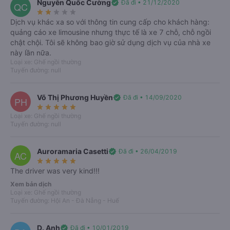
Nguyễn Quốc Cường
verified
Đã đi • 21/12/2020
QC
star_rate
star_rate
star_rate
star_rate
star_rate
Nơi xuất phát
Dịch vụ khác xa so với thông tin cung cấp cho khách hàng:
quảng cáo xe limousine nhưng thực tế là xe 7 chỗ, chỗ ngồi
import_export
chật chội. Tôi sẽ không bao giờ sử dụng dịch vụ của nhà xe
Bạn muốn đi đâu?
này lần nữa.
Loại xe: Ghế ngồi thường
Tuyến đường: null
Ngày đi
Khứ hồi
T6, 07/08/2026
Võ Thị Phương Huyền
verified
Đã đi • 14/09/2020
PH
star_rate
star_rate
star_rate
star_rate
star_rate
Loại xe: Ghế ngồi thường
Tìm kiếm
Tuyến đường: null
Auroramaria Casetti
verified
Đã đi • 26/04/2019
AC
star_rate
star_rate
star_rate
star_rate
star_rate
The driver was very kind!!!
Xem bản dịch
Loại xe: Ghế ngồi thường
Tuyến đường: Hội An - Đà Nẵng - Huế
D. Anh
verified
Đã đi • 10/01/2019