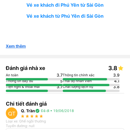
Vé xe khách đi Phú Yên từ Sài Gòn
Vé xe khách từ Phú Yên đi Sài Gòn
Xem thêm
3.8
Đánh giá nhà xe
3.7
3.9
An toàn
Thông tin chính xác
5
4.1
Thông tin đầy đủ
Thái độ nhân viên
3.7
3.8
Tiện nghi & thoải mái
Chất lượng dịch vụ
Chi tiết đánh giá
Q. Trần
verified
Đã đi • 19/06/2018
QT
star_rate
star_rate
star_rate
star_rate
star_rate
Loại xe: Ghế ngồi thường
Tuyến đường: null