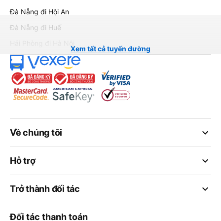
Đà Nẵng đi Hội An
Đà Nẵng đi Huế
Hải Phòng đi Hà Nội
Xem tất cả tuyến đường
keyboard_arrow_down
Về chúng tôi
keyboard_arrow_down
Hỗ trợ
keyboard_arrow_down
Trở thành đối tác
Đối tác thanh toán