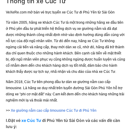
Thông tin xe Cúc Tư
VeXeRe.com mở bán vé trực tuyến xe Cúc Tư đi Phú Yên từ Sài Gòn
Từ năm 2005, hãng xe khách Cúc Tư là một trong những hãng xe đầu tiên
ở Phú yên đầu tư phát triển hệ thống dịch vụ xe giường nằm và đã đạt
được những thành công nhất định nhờ vào định hướng đúng đắn cùng với
nỗ lực của đội ngũ nhân viên. Từ đó đến nay, hãng xe Cúc Tư không
ngừng cải tiến và nâng cấp, thay mới dàn xe cũ, nhờ đó, hãng đã trở thành
địa chỉ quen thuộc cho những hành khách. Bên cạnh cải tiến về mặt thiết
bị, đội ngũ nhân viên phục vụ cũng không ngừng được huấn luyện và củng
cố nhằm đem đến cho khách hàng dịch vụ tốt nhất, đảm bảo cho hành
khách thấy được sự lịch sự, nhã nhặn và chu đáo của nhà xe Cúc Tư.
Năm 2018, Cúc Tư tiên phong đầu tư dàn xe giường nằm cao cấp
limousine. Là hãng xe duy nhất trên tuyến đường Sài Gòn Phú Yên hỗ trợ
dòng xe “phi cơ mặt đất” này. Cam kết đem đến cho khách hàng những trải
nghiệm mới lạ và thoải mái nhất.
>>
Xe giường nằm cao cấp limousine Cúc Tư đi Phú Yên
I.Đặt vé
xe Cúc Tư
đi Phú Yên từ Sài Gòn và các vấn đề cần
lưu ý: