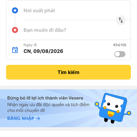
Nơi xuất phát
import_export
Bạn muốn đi đâu?
Ngày đi
Khứ hồi
CN, 09/08/2026
Tìm kiếm