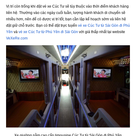
Vị trí còn trống khi đặt vé xe Cúc Tư sẽ tùy thuộc vào thời điểm khách hàng
liên hệ. Thường vào các ngày cuối tuần, lượng hành khách di chuyển sẽ
nhiều hơn, nên để có được vị trí tốt, bạn cần lập kế hoạch sớm và liên hệ
đặt giữ chỗ trước. Bạn có thể đặt trực tuyến
vé xe Cúc Tư từ Sài Gòn đi Phú
Yên
và
vé xe Cúc Tư từ Phú Yên đi Sài Gòn
với giá thấp nhất tại website
VeXeRe.com
Xe giường nằm cao cấp limousine Cúc Tư từ Sài Gòn đi Phú Yên