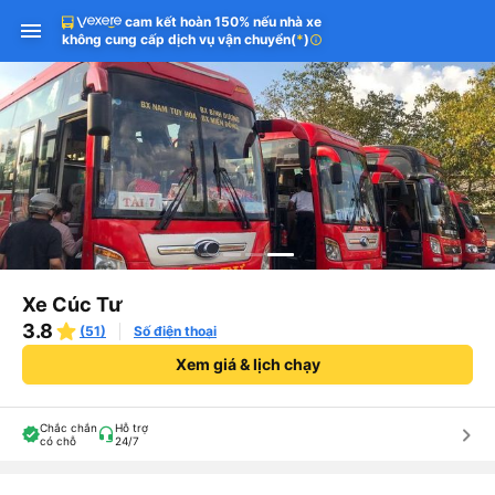
cam kết hoàn 150% nếu nhà xe
không cung cấp dịch vụ vận chuyển
(
*
)
info
Xe Cúc Tư
3.8
(51)
Số điện thoại
Xem giá & lịch chạy
Chắc chắn
Hỗ trợ
keyboard_arrow_right
có chỗ
24/7