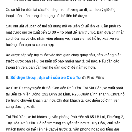
Xe có hỗ trợ đón tại các điểm hẹn trên đường xe đi, cần lưu ý giữ điện
thoại luôn luôn trong tình trạng có thể liên hệ được.
Sau khi đặt vé, bạn có thể sử dụng mã vé điện tử để lên xe. Cần phải có
mặt trước giờ xe xuất bến từ 30 – 45 phút để làm thủ tục. Bạn đưa tin nhắn
có chứa mã vé cho nhân viên phòng vé, nhân viên sẽ hỗ trợ xuất vé và
hướng dẫn bạn ra xe phù hợp.
Xe được sắp xếp tùy thuộc vào thời gian chạy quay đầu, nên không biết
trước được bạn sẽ đi xe biển số bao nhiêu hay tài xế nào. Nếu cần các
thông tin trên, bạn cần liên hệ gần giờ đi để nắm rõ hơn.
II.
Số điện thoại, địa chỉ của xe Cúc Tư
đi Phú Yên:
Xe Cúc Tư chạy tuyến từ Sài Gòn đến Phú Yên. Tại Sài Gòn, xe xuất phát
tại Bến xe Miền Đông, 292 Đinh Bộ Lĩnh, P.26, Quận Bình Thạnh. Chưa hỗ
trợ trung chuyển khách tận nơi. Chỉ đón khách tại các điểm cố định trên
cung đường xe đi.
Tại Phú Yên, xe trả khách tại văn phòng Phú Yên số 65 Lê Lợi, Phường 2,
Tuy Hòa, Phú Yên. Có hỗ trợ trung chuyển tận nơi tại Tuy Hòa, Phú Yên.
Khách hàng có thể liên hệ đặt vé trước tại văn phòng hoặc gọi tổng đài