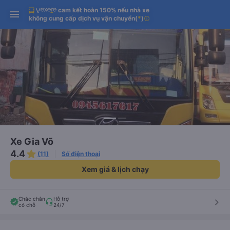
cam kết hoàn 150% nếu nhà xe
Tải app Vexere ngay!
Tải app Vexere
Mở app
Mở app
không cung cấp dịch vụ vận chuyển
(
*
)
info
Nhận ưu đãi thành viên độc
-30k/ghế khi đặt vé máy bay qua
quyền
app
Xe Gia Võ
4.4
(11)
Số điện thoại
Xem giá & lịch chạy
Chắc chắn
Hỗ trợ
keyboard_arrow_right
có chỗ
24/7