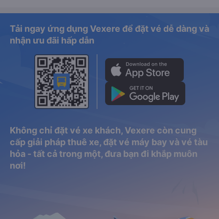
Tải ngay ứng dụng Vexere để đặt vé dễ dàng và
nhận ưu đãi hấp dẫn
Không chỉ đặt vé xe khách, Vexere còn cung
cấp giải pháp thuê xe, đặt vé máy bay và vé tàu
hỏa - tất cả trong một, đưa bạn đi khắp muôn
nơi!