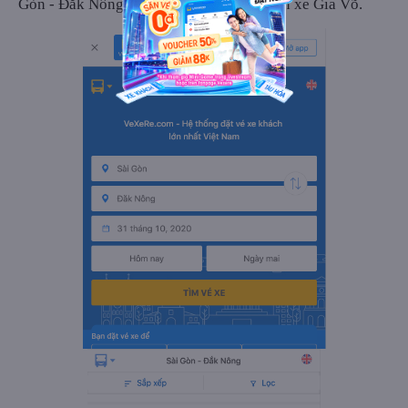
Gòn - Đăk Nông. Sau đó dùng bộ lọc chọn xe Gia Võ.