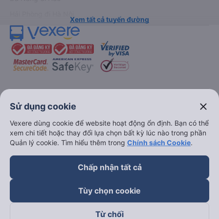
Hải Phòng đi Hà Nội
Xem tất cả tuyến đường
keyboard_arrow_down
Về chúng tôi
close
Sử dụng cookie
Vexere dùng cookie để website hoạt động ổn định. Bạn có thể
keyboard_arrow_down
Hỗ trợ
xem chi tiết hoặc thay đổi lựa chọn bất kỳ lúc nào trong phần
Quản lý cookie. Tìm hiểu thêm trong
Chính sách Cookie
.
keyboard_arrow_down
Trở thành đối tác
Chấp nhận tất cả
Đối tác thanh toán
Tùy chọn cookie
Từ chối