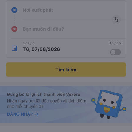
Nơi xuất phát
import_export
Bạn muốn đi đâu?
Ngày đi
Khứ hồi
T6, 07/08/2026
Tìm kiếm