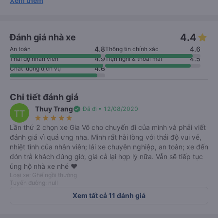
Xem thêm
4.4
Đánh giá nhà xe
4.8
4.6
An toàn
Thông tin chính xác
4.9
4.5
Thái độ nhân viên
Tiện nghi & thoải mái
4.6
Chất lượng dịch vụ
Chi tiết đánh giá
Thuy Trang
verified
Đã đi • 12/08/2020
TT
star_rate
star_rate
star_rate
star_rate
star_rate
Lần thứ 2 chọn xe Gia Võ cho chuyến đi của mình và phải viết
đánh giá vì quá ưng nha. Mình rất hài lòng với thái độ vui vẻ,
nhiệt tình của nhân viên; lái xe chuyên nghiệp, an toàn; xe đến
đón trả khách đúng giờ, giá cả lại hợp lý nữa. Vẫn sẽ tiếp tục
ủng hộ nhà xe nhé ❤️
Loại xe: Ghế ngồi thường
Tuyến đường: null
Xem tất cả 11 đánh giá