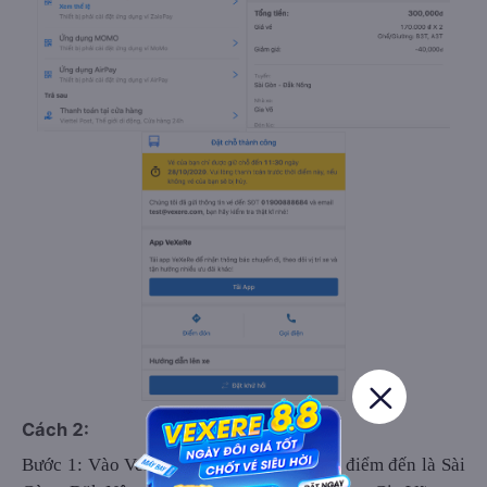
Cách 2:
Bước 1: Vào VeXeRe.com, chọn điểm đi/ điểm đến là Sài