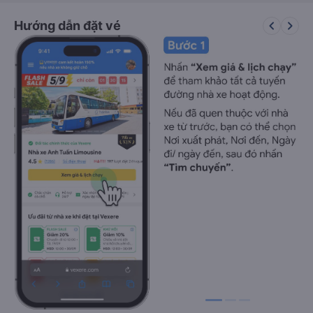
keyboard_arrow_left
keyboard_arrow_right
Hướng dẫn đặt vé