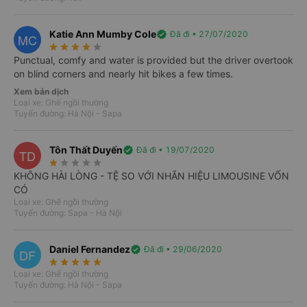
Nơi xuất phát
Katie Ann Mumby Cole
verified
Đã đi • 27/07/2020
MC
import_export
star_rate
star_rate
star_rate
star_rate
star_rate
Punctual, comfy and water is provided but the driver overtook
Bạn muốn đi đâu?
on blind corners and nearly hit bikes a few times.
Xem bản dịch
Ngày đi
Khứ hồi
Loại xe: Ghế ngồi thường
CN, 09/08/2026
Tuyến đường: Hà Nội - Sapa
Tôn Thất Duyến
verified
Đã đi • 19/07/2020
TD
Tìm kiếm
star_rate
star_rate
star_rate
star_rate
star_rate
KHÔNG HÀI LÒNG - TỆ SO VỚI NHÃN HIỆU LIMOUSINE VỐN
CÓ
Loại xe: Ghế ngồi thường
Tuyến đường: Sapa - Hà Nội
Daniel Fernandez
verified
Đã đi • 29/06/2020
DF
star_rate
star_rate
star_rate
star_rate
star_rate
Loại xe: Ghế ngồi thường
Tuyến đường: Hà Nội - Sapa