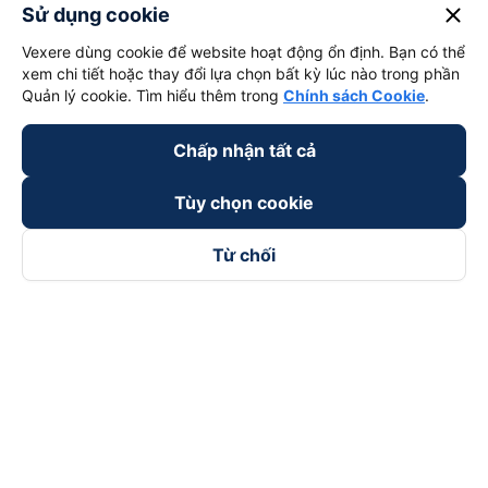
close
Sử dụng cookie
Vexere dùng cookie để website hoạt động ổn định. Bạn có thể
xem chi tiết hoặc thay đổi lựa chọn bất kỳ lúc nào trong phần
Quản lý cookie. Tìm hiểu thêm trong
Chính sách Cookie
.
Chấp nhận tất cả
Tùy chọn cookie
Từ chối
Theo dõi chúng tôi trên
Facebook
Tiktok
Youtube
Công ty TNHH Thương Mại Dịch Vụ Vexere
Địa chỉ đăng ký kinh doanh: 8C Chữ Đồng Tử, Phường Tân
Sơn Nhất, TP. Hồ Chí Minh, Việt Nam
Địa chỉ
:
Lầu 2, toà nhà H3 Circo Hoàng Diệu, 384 Hoàng Diệu,
Phường Khánh Hội, TP Hồ Chí Minh, Việt Nam