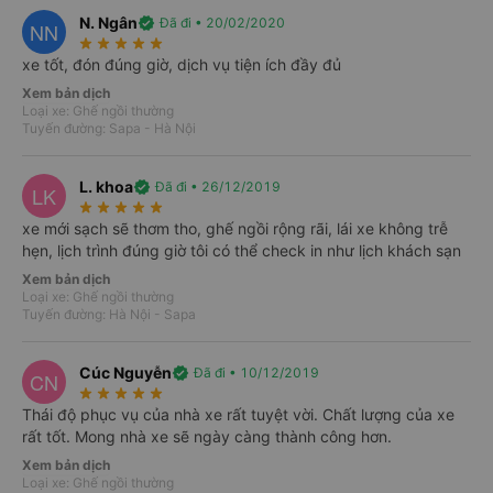
Tất cả
N. Ngân
verified
Đã đi • 20/02/2020
NN
09/08
10/08
11/08
12/08
13/08
14/08
star_rate
star_rate
star_rate
star_rate
star_rate
CN
T2
T3
T4
T5
T6
xe tốt, đón đúng giờ, dịch vụ tiện ích đầy đủ
Xem bản dịch
Loại xe: Ghế ngồi thường
Tuyến đường: Sapa - Hà Nội
L. khoa
verified
Đã đi • 26/12/2019
LK
star_rate
star_rate
star_rate
star_rate
star_rate
xe mới sạch sẽ thơm tho, ghế ngồi rộng rãi, lái xe không trễ
hẹn, lịch trình đúng giờ tôi có thể check in như lịch khách sạn
directions_bus
Xem bản dịch
Loại xe: Ghế ngồi thường
Tuyến đường: Hà Nội - Sapa
Cúc Nguyễn
verified
Đã đi • 10/12/2019
CN
star_rate
star_rate
star_rate
star_rate
star_rate
Thái độ phục vụ của nhà xe rất tuyệt vời. Chất lượng của xe
Chưa có lịch chạy của ngày này
rất tốt. Mong nhà xe sẽ ngày càng thành công hơn.
Hãy thử xem các ngày gần hơn nhé
Xem bản dịch
Loại xe: Ghế ngồi thường