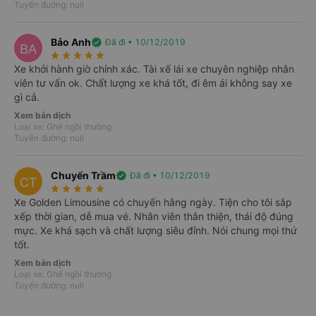
Tuyến đường: null
Bảo Anh
verified
Đã đi • 10/12/2019
BA
star_rate
star_rate
star_rate
star_rate
star_rate
Xe khởi hành giờ chính xác. Tài xế lái xe chuyên nghiệp nhân
viên tư vấn ok. Chất lượng xe khá tốt, đi êm ái không say xe
gì cả.
Xem bản dịch
Loại xe: Ghế ngồi thường
Tuyến đường: null
Chuyển Trầm
verified
Đã đi • 10/12/2019
CT
star_rate
star_rate
star_rate
star_rate
star_rate
Xe Golden Limousine có chuyến hằng ngày. Tiện cho tôi sắp
xếp thời gian, dễ mua vé. Nhân viên thân thiện, thái độ đúng
Lợi ích khi đặt Vexere
mực. Xe khá sạch và chất lượng siêu đỉnh. Nói chung mọi thứ
Chắc chắn có chỗ
tốt.
Nhà xe nhận được thông tin ngay khi đặt chỗ. Cam kết
Xem bản dịch
Loại xe: Ghế ngồi thường
hoàn 150% nếu nhà xe không cung cấp dịch vụ vận
Tuyến đường: null
chuyển (
*
).
Điều kiện áp dụng
Hỗ trợ 24/7