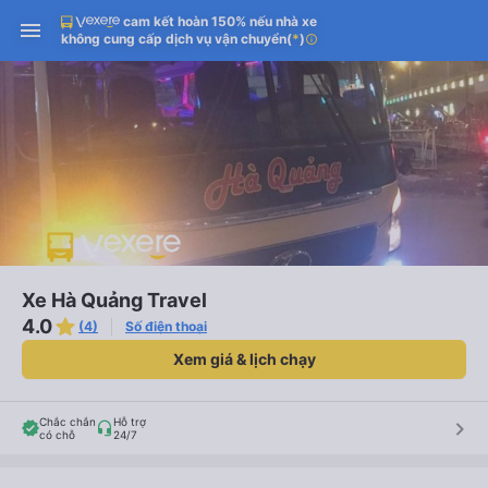
cam kết hoàn 150% nếu nhà xe
Tải app Vexere ngay!
Tải app Vexere
Mở app
Mở app
không cung cấp dịch vụ vận chuyển
(
*
)
info
Nhận ưu đãi thành viên độc
-30k/ghế khi đặt vé máy bay qua
quyền
app
Xe Hà Quảng Travel
4.0
(4)
Số điện thoại
Xem giá & lịch chạy
Chắc chắn
Hỗ trợ
keyboard_arrow_right
có chỗ
24/7