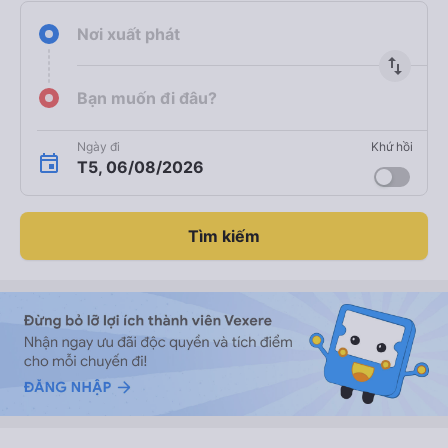
Nơi xuất phát
import_export
Bạn muốn đi đâu?
Ngày đi
Khứ hồi
T5, 06/08/2026
Tìm kiếm