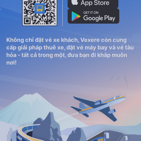
Không chỉ đặt vé xe khách, Vexere còn cung
cấp giải pháp thuê xe, đặt vé máy bay và vé tàu
hỏa - tất cả trong một, đưa bạn đi khắp muôn
nơi!