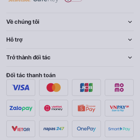
keyboard_arrow_down
Về chúng tôi
keyboard_arrow_down
Hỗ trợ
keyboard_arrow_down
Trở thành đối tác
Đối tác thanh toán