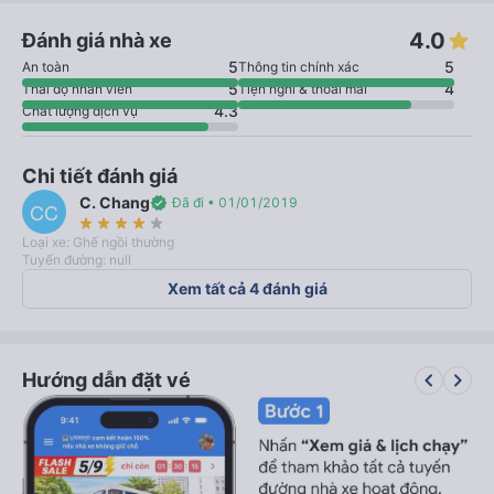
4.0
Đánh giá nhà xe
5
5
An toàn
Thông tin chính xác
5
4
Thái độ nhân viên
Tiện nghi & thoải mái
4.3
Chất lượng dịch vụ
Chi tiết đánh giá
C. Chang
verified
Đã đi • 01/01/2019
CC
star_rate
star_rate
star_rate
star_rate
star_rate
Loại xe: Ghế ngồi thường
Tuyến đường: null
Xem tất cả 4 đánh giá
keyboard_arrow_left
keyboard_arrow_right
Hướng dẫn đặt vé