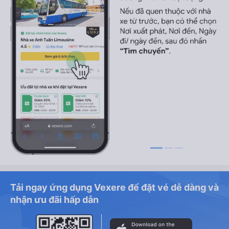
Tải ngay ứng dụng Vexere để đặt vé dễ dàng và
nhận ưu đãi hấp dẫn