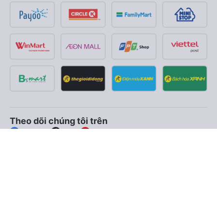
Theo dõi chúng tôi trên
Facebook
Tiktok
Youtube
Công ty TNHH Thương Mại Dịch Vụ Vexere
Địa chỉ đăng ký kinh doanh: 8C Chữ Đồng Tử, Phường Tân
Sơn Nhất, TP. Hồ Chí Minh, Việt Nam
Địa chỉ
:
Lầu 2, toà nhà H3 Circo Hoàng Diệu, 384 Hoàng Diệu,
Phường Khánh Hội, TP Hồ Chí Minh, Việt Nam
Tầng 3, toà nhà 101 Láng Hạ, 101 Láng Hạ, Phường Láng, TP.