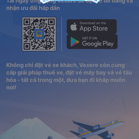
Tải ngay ứng dụng Vexere để đặt vé dễ dàng và
nhận ưu đãi hấp dẫn
Không chỉ đặt vé xe khách, Vexere còn cung
cấp giải pháp thuê xe, đặt vé máy bay và vé tàu
hỏa - tất cả trong một, đưa bạn đi khắp muôn
nơi!