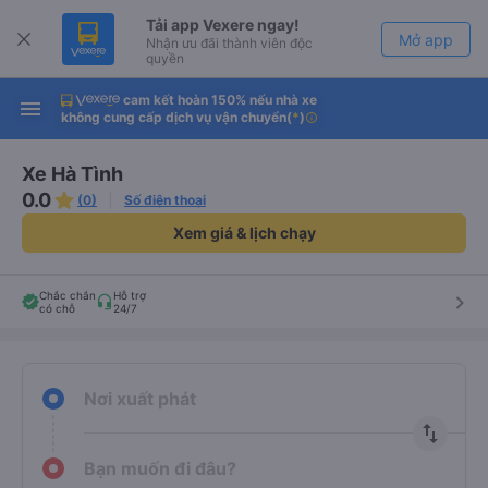
Tải app Vexere ngay!
Mở app
Nhận ưu đãi thành viên độc
quyền
cam kết hoàn 150% nếu nhà xe
Tải app Vexere
Mở app
không cung cấp dịch vụ vận chuyển
(
*
)
info
-30k/ghế khi đặt vé máy bay qua
app
Xe Hà Tình
0.0
(0)
Số điện thoại
Xem giá & lịch chạy
Chắc chắn
Hỗ trợ
keyboard_arrow_right
có chỗ
24/7
Nơi xuất phát
import_export
Bạn muốn đi đâu?