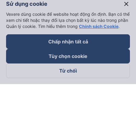
close
Sử dụng cookie
Vexere dùng cookie để website hoạt động ổn định. Bạn có thể
xem chi tiết hoặc thay đổi lựa chọn bất kỳ lúc nào trong phần
Quản lý cookie. Tìm hiểu thêm trong
Chính sách Cookie
.
Chấp nhận tất cả
Tùy chọn cookie
Từ chối
Theo dõi chúng tôi trên
Facebook
Tiktok
Youtube
Công ty TNHH Thương Mại Dịch Vụ Vexere
Địa chỉ đăng ký kinh doanh: 8C Chữ Đồng Tử, Phường Tân