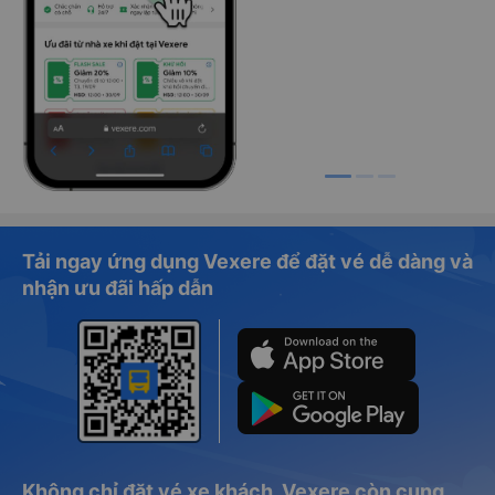
Tải ngay ứng dụng Vexere để đặt vé dễ dàng và
nhận ưu đãi hấp dẫn
Không chỉ đặt vé xe khách, Vexere còn cung