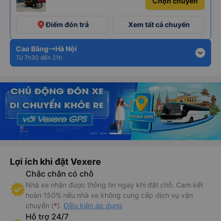
Chọn chuyến
+15
place
Điểm đón trả
Xem tất cả chuyến
Cao Bằng
Hà Nội
expand_more
Từ 7h30 đến 21h
Lợi ích khi đặt Vexere
Chắc chắn có chỗ
Nhà xe nhận được thông tin ngay khi đặt chỗ. Cam kết
hoàn 150% nếu nhà xe không cung cấp dịch vụ vận
chuyển (
*
).
Điều kiện áp dụng
Hỗ trợ 24/7