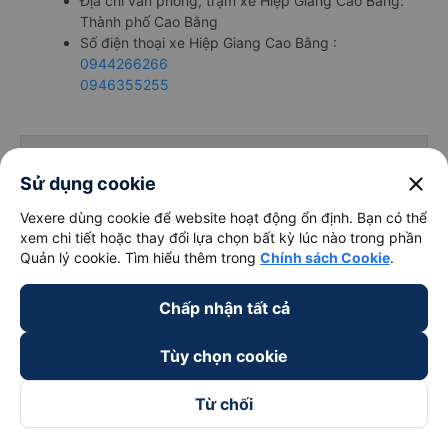
Địa chỉ văn phòng, trạm xe Hiệp Giang Cao Bằng:
Thành phố Cao Bằng
Số điện thoại xe Hiệp Giang Cao Bằng :
0944266266
0946355255
close
Sử dụng cookie
Tổng hợp thông tin lịch chạy nhà xe và giá
vé xe Hiệp Giang
Vexere dùng cookie để website hoạt động ổn định. Bạn có thể
xem chi tiết hoặc thay đổi lựa chọn bất kỳ lúc nào trong phần
Quản lý cookie. Tìm hiểu thêm trong
Chính sách Cookie
.
Tuyến
Giờ
Chấp nhận tất cả
Loại xe
Giá vé
đường
chạy
Tùy chọn cookie
giường nằm,
Xe Hiệp
giường nằm
Từ chối
350,000
Giang tuyến
đôi,
1010 -
VND
Hà Nội -
limousine,
2135
Đặt ngay