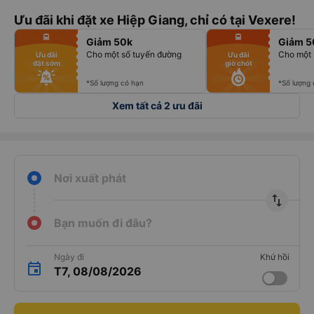
Ưu đãi khi đặt xe Hiệp Giang, chỉ có tại Vexere!
fiber_manual_record
fiber_manual_record
directions_bus
directions_bus
Giảm 50k
Giảm 5
fiber_manual_record
fiber_manual_record
fiber_manual_record
fiber_manual_record
Cho một số tuyến đường
Cho một 
Ưu đãi
Ưu đãi
fiber_manual_record
fiber_manual_record
đặt sớm
giờ chót
fiber_manual_record
fiber_manual_record
fiber_manual_record
fiber_manual_record
fiber_manual_record
fiber_manual_record
*Số lượng có hạn
*Số lượng
Xem tất cả 2 ưu đãi
Nơi xuất phát
import_export
Bạn muốn đi đâu?
Ngày đi
Khứ hồi
T7, 08/08/2026