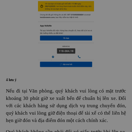
ột số lưu ý
Nếu đi tại Văn phòng, quý khách vui lòng có mặt trước
khoảng 30 phút giờ xe xuất bến để chuẩn bị lên xe. Đối
với các khách hàng sử dụng dịch vụ trung chuyển đón,
quý khách vui lòng giữ điện thoại để tài xế có thể liên hệ
hẹn giờ đón và địa điểm đón một cách chính xác.
Quý khách không cần phải đổi vé giấy trước khi lên xe,