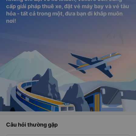
cấp giải pháp thuê xe, đặt vé máy bay và vé tàu
hỏa - tất cả trong một, đưa bạn đi khắp muôn
nơi!
Câu hỏi thường gặp