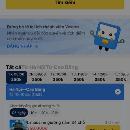
Tìm kiếm
Tất cả
Từ Hà Nội
Từ Cao Bằng
T7, 08/08
CN, 09/08
T2, 10/08
T3, 11/08
T4, 12/08
T5, 13/08
350k
350k
350k
350k
350k
350k
Hà Nội
Cao Bằng
expand_less
Từ 10h10 đến 21h35
Chọn khoảng giờ đi mong muốn
Cả ngày
10h
20h
21h
Limousine giường nằm 34 chỗ
3 chuyến
350.000đ