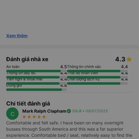
Xem thêm
4.3
Đánh giá nhà xe
4.5
4.4
An toàn
Thông tin chính xác
4.4
4.4
Thông tin đầy đủ
Thái độ nhân viên
4.4
4.4
Tiện nghi & thoải mái
Chất lượng dịch vụ
4.6
Đúng giờ
Chi tiết đánh giá
Mark Ralph Clapham
verified
Đã đi • 09/07/2025
C
star_rate
star_rate
star_rate
star_rate
star_rate
Comfortable and felt safe. I have been on many overnight
busses through South America and this was a far superior
experience. Comfortable bed / seat, relatively easy to find the