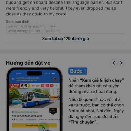
bus and get on board despite the language barrier. Bus staff
were friendly and very helpful. They even dropped me as
close as they could to my hostel
Xem bản dịch
Loại xe: Giường nằm limousine
Tuyến đường: Hà Nội - Cao Bằng
Xem tất cả 179 đánh giá
keyboard_arrow_left
keyboard_arrow_right
Hướng dẫn đặt vé