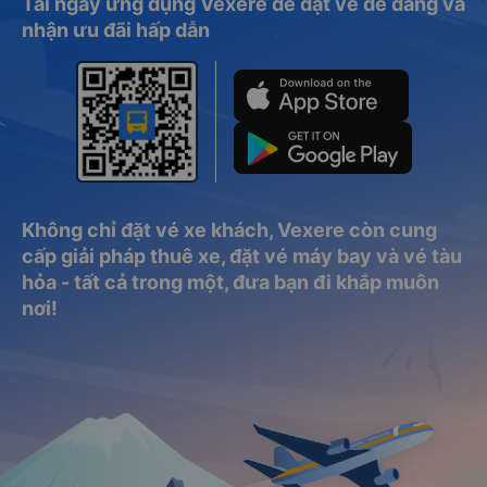
Tải ngay ứng dụng Vexere để đặt vé dễ dàng và
nhận ưu đãi hấp dẫn
Không chỉ đặt vé xe khách, Vexere còn cung
cấp giải pháp thuê xe, đặt vé máy bay và vé tàu
hỏa - tất cả trong một, đưa bạn đi khắp muôn
nơi!