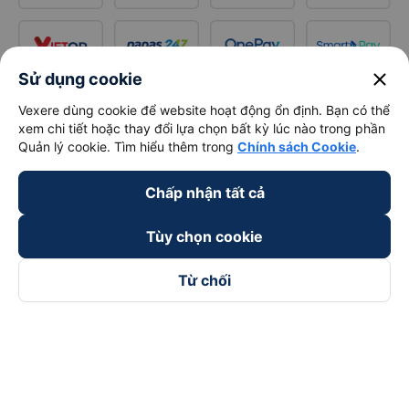
close
Sử dụng cookie
Vexere dùng cookie để website hoạt động ổn định. Bạn có thể
xem chi tiết hoặc thay đổi lựa chọn bất kỳ lúc nào trong phần
Quản lý cookie. Tìm hiểu thêm trong
Chính sách Cookie
.
Chấp nhận tất cả
Tùy chọn cookie
Từ chối
Theo dõi chúng tôi trên
Facebook
Tiktok
Youtube
Công ty TNHH Thương Mại Dịch Vụ Vexere