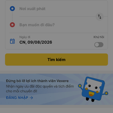
Nơi xuất phát
import_export
Bạn muốn đi đâu?
Ngày đi
Khứ hồi
CN, 09/08/2026
Tìm kiếm