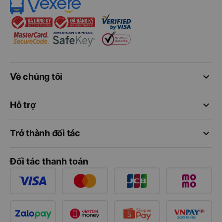
keyboard_arrow_down
Về chúng tôi
keyboard_arrow_down
Hỗ trợ
keyboard_arrow_down
Trở thành đối tác
Đối tác thanh toán