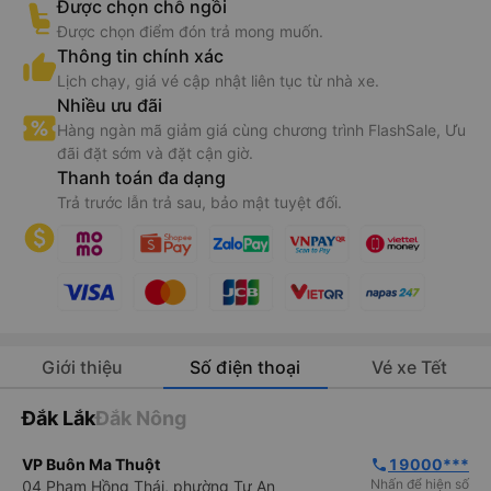
Được chọn chỗ ngồi
Được chọn điểm đón trả mong muốn.
Thông tin chính xác
Lịch chạy, giá vé cập nhật liên tục từ nhà xe.
Nhiều ưu đãi
Hàng ngàn mã giảm giá cùng chương trình FlashSale, Ưu
đãi đặt sớm và đặt cận giờ.
Thanh toán đa dạng
Trả trước lẫn trả sau, bảo mật tuyệt đối.
Giới thiệu
Số điện thoại
Vé xe Tết
Đắk Lắk
Đắk Nông
VP Buôn Ma Thuột
19000***
phone
Nhấn để hiện số
04 Phạm Hồng Thái, phường Tự An