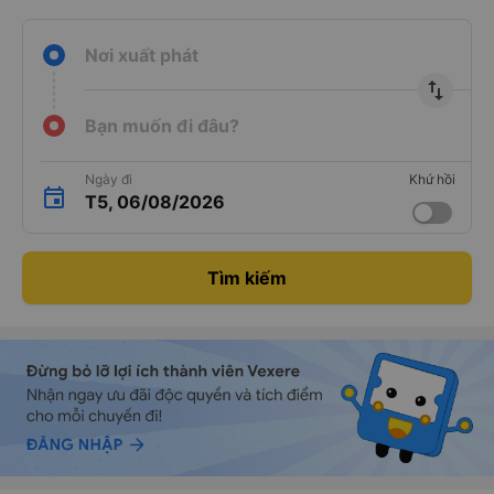
Nơi xuất phát
import_export
Bạn muốn đi đâu?
Ngày đi
Khứ hồi
T5, 06/08/2026
Tìm kiếm