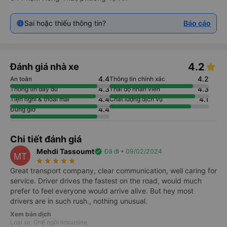
Sai hoặc thiếu thông tin?
Báo cáo
4.2
Đánh giá nhà xe
4.4
4.2
An toàn
Thông tin chính xác
4.3
4.3
Thông tin đầy đủ
Thái độ nhân viên
4.4
4.1
Tiện nghi & thoải mái
Chất lượng dịch vụ
4.4
Đúng giờ
Chi tiết đánh giá
Mehdi Tassoumt
verified
Đã đi • 09/02/2024
MT
star_rate
star_rate
star_rate
star_rate
star_rate
Great transport company, clear communication, well caring for
service. Driver drives the fastest on the road, would much
prefer to feel everyone would arrive alive. But hey most
drivers are in such rush., nothing unusual.
Xem bản dịch
Loại xe: Ghế ngồi limousine