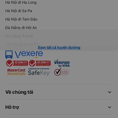
Hà Nội đi Hạ Long
Hà Nội đi Sa Pa
Hà Nội đi Tam Đảo
Đà Nẵng đi Hội An
Đà Nẵng đi Huế
Hải Phòng đi Hà Nội
Xem tất cả tuyến đường
keyboard_arrow_down
Về chúng tôi
keyboard_arrow_down
Hỗ trợ