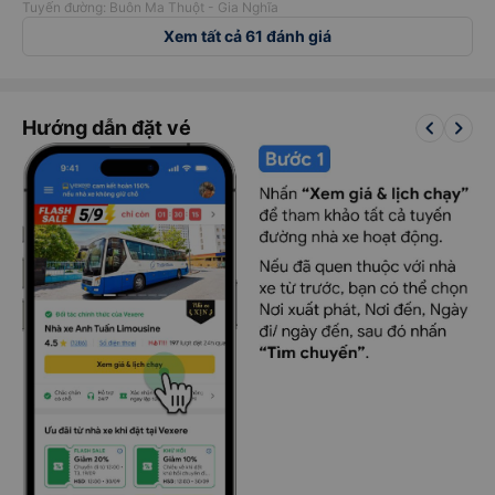
Tuyến đường: Buôn Ma Thuột - Gia Nghĩa
Xem tất cả 61 đánh giá
keyboard_arrow_left
keyboard_arrow_right
Hướng dẫn đặt vé