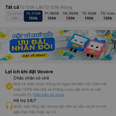
Tất cả
Từ Đắk Lắk
Từ Đắk Nông
T5, 06/08
T6, 07/08
T7, 08/08
CN, 09/08
T2, 10/08
T3, 11/08
Hết
150k
150k
130k
130k
130k
Lợi ích khi đặt Vexere
Chắc chắn có chỗ
Nhà xe nhận được thông tin ngay khi đặt chỗ. Cam kết
hoàn 150% nếu nhà xe không cung cấp dịch vụ vận
chuyển (
*
).
Điều kiện áp dụng
Hỗ trợ 24/7
Nhân viên tổng đài Vexere tận tâm tư vấn và hỗ trợ khi
gặp trục trặc hoặc sự cố.