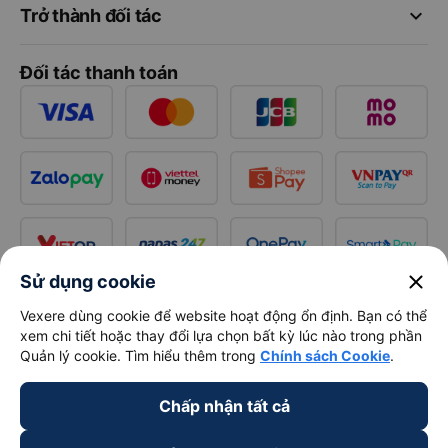
keyboard_arrow_down
Trở thành đối tác
Đối tác thanh toán
close
Sử dụng cookie
Vexere dùng cookie để website hoạt động ổn định. Bạn có thể
xem chi tiết hoặc thay đổi lựa chọn bất kỳ lúc nào trong phần
Quản lý cookie. Tìm hiểu thêm trong
Chính sách Cookie
.
Chấp nhận tất cả