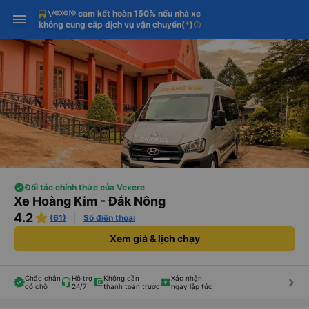
cam kết hoàn 150% nếu nhà xe
Tải app Vexere ngay!
Tải app Vexere
Mở app
Mở app
không cung cấp dịch vụ vận chuyển
(
*
)
info
Nhận ưu đãi thành viên độc
-30k/ghế khi đặt vé máy bay qua
quyền
app
Đối tác chính thức của Vexere
Xe Hoàng Kim - Đắk Nông
4.2
(61)
Số điện thoại
Xem giá & lịch chạy
Chắc chắn
Hỗ trợ
Không cần
Xác nhận
keyboard_arrow_right
có chỗ
24/7
thanh toán trước
ngay lập tức