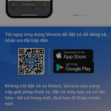
Tải ngay ứng dụng Vexere để đặt vé dễ dàng và
nhận ưu đãi hấp dẫn
Không chỉ đặt vé xe khách, Vexere còn cung
cấp giải pháp thuê xe, đặt vé máy bay và vé tàu
hỏa - tất cả trong một, đưa bạn đi khắp muôn
nơi!