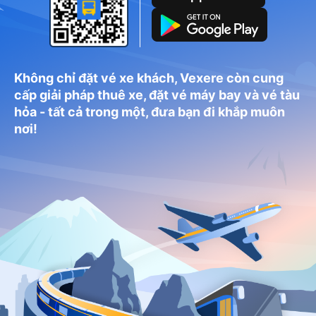
Không chỉ đặt vé xe khách, Vexere còn cung
cấp giải pháp thuê xe, đặt vé máy bay và vé tàu
hỏa - tất cả trong một, đưa bạn đi khắp muôn
nơi!