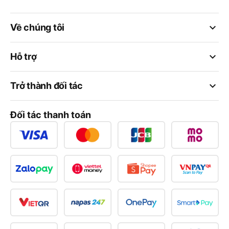
keyboard_arrow_down
Về chúng tôi
keyboard_arrow_down
Hỗ trợ
keyboard_arrow_down
Trở thành đối tác
Đối tác thanh toán