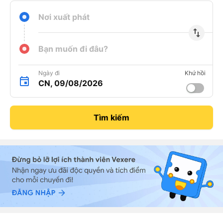
Nơi xuất phát
import_export
Bạn muốn đi đâu?
Ngày đi
Khứ hồi
CN, 09/08/2026
Tìm kiếm