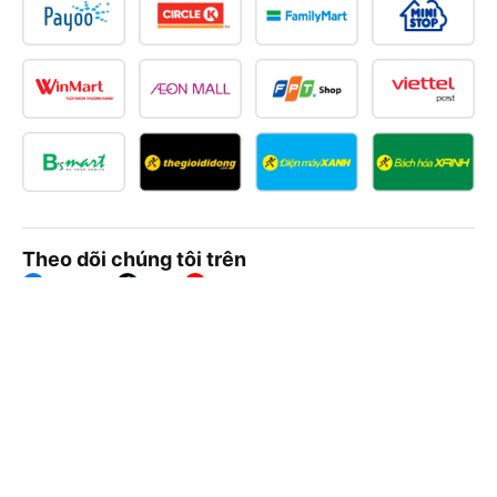
Theo dõi chúng tôi trên
Facebook
Tiktok
Youtube
Công ty TNHH Thương Mại Dịch Vụ Vexere
Địa chỉ đăng ký kinh doanh: 8C Chữ Đồng Tử, Phường Tân
Sơn Nhất, TP. Hồ Chí Minh, Việt Nam
Địa chỉ
:
Lầu 2, toà nhà H3 Circo Hoàng Diệu, 384 Hoàng Diệu,
Phường Khánh Hội, TP Hồ Chí Minh, Việt Nam
Tầng 3, toà nhà 101 Láng Hạ, 101 Láng Hạ, Phường Láng, TP.