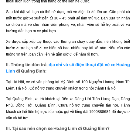
thoại luôn luôn trong tình trạng có thể liên hệ được.
Sau khi đặt vé, bạn có thể sử dụng mã vé điện tử để lên xe. Cần phải có
mặt trước giờ xe xuất bến từ 30 – 45 phút để làm thủ tục. Bạn đưa tin nhắn
có chứa mã vé cho nhân viên phòng vé, nhân viên sẽ hỗ trợ xuất vé và
hướng dẫn bạn ra xe phù hợp.
Xe được sắp xếp tùy thuộc vào thời gian chạy quay đầu, nên không biết
trước được bạn sẽ đi xe biển số bao nhiêu hay tài xế nào. Nếu cần các
thông tin trên, bạn cần liên hệ gần giờ đi để nắm rõ hơn.
II. Thông tin đón trả,
địa chỉ và số điện thoại đặt vé xe Hoàng
Linh
đi Quảng Bình:
Tại Hà Nội, xe có văn phòng tại Mỹ Đình, số 100 Nguyễn Hoàng, Nam Từ
Liêm, Hà Nội. Có hỗ trợ trung chuyển khách trong nội thành Hà Nội
Tại Quảng Bình, xe trả khách tại Bến xe Đồng Hới Trần Hưng Đạo, Đồng
Phú, Đồng Hới, Quảng Bình. Chưa hỗ trợ trung chuyển tận nơi. Hành
khách có thể liên hệ trực tiếp hoặc gọi về tổng đài 1900888684 để được tư
vấn và hỗ trợ.
III. Tại sao nên chọn xe Hoàng Linh đi Quảng Bình?