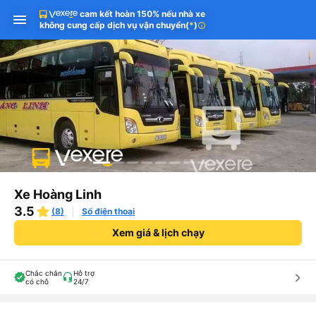
cam kết hoàn 150% nếu nhà xe
không cung cấp dịch vụ vận chuyển
(
*
)
info
Xe Hoàng Linh
3.5
(8)
Số điện thoại
Xem giá & lịch chạy
Chắc chắn
Hỗ trợ
keyboard_arrow_right
có chỗ
24/7