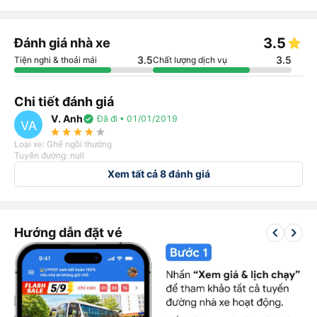
3.5
Đánh giá nhà xe
3.5
3.5
Tiện nghi & thoải mái
Chất lượng dịch vụ
Chi tiết đánh giá
V. Anh
verified
Đã đi • 01/01/2019
VA
star_rate
star_rate
star_rate
star_rate
star_rate
Loại xe: Ghế ngồi thường
Tuyến đường: null
Xem tất cả 8 đánh giá
keyboard_arrow_left
keyboard_arrow_right
Hướng dẫn đặt vé