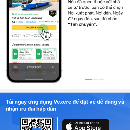
Tải ngay ứng dụng Vexere để đặt vé dễ dàng và
nhận ưu đãi hấp dẫn