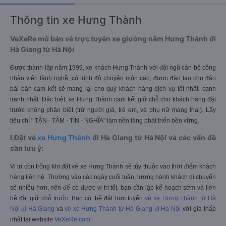
Thông tin xe Hưng Thành
VeXeRe mở bán vé trực tuyến xe giường nằm Hưng Thành đi
Hà Giang từ Hà Nội
Được thành lập năm 1999, xe khách Hưng Thành với đội ngũ cán bộ công
nhân viên lành nghề, có trình độ chuyên môn cao, được đào tạo chu đáo
bài bản cam kết sẽ mang lại cho quý khách hàng dịch vụ tốt nhất, cạnh
tranh nhất. Đặc biệt, xe Hưng Thành cam kết giữ chỗ cho khách hàng đặt
trước không phân biệt (trừ người già, trẻ em, và phụ nữ mang thai). Lấy
tiêu chí " TẬN - TÂM - TÍN - NGHĨA" làm nền tảng phát triển bền vững.
I.Đặt vé
xe Hưng Thành
đi Hà Giang từ Hà Nội và các vấn đề
cần lưu ý:
Vị trí còn trống khi đặt vé xe Hưng Thành sẽ tùy thuộc vào thời điểm khách
hàng liên hệ. Thường vào các ngày cuối tuần, lượng hành khách di chuyển
sẽ nhiều hơn, nên để có được vị trí tốt, bạn cần lập kế hoạch sớm và liên
hệ đặt giữ chỗ trước. Bạn có thể đặt trực tuyến
vé xe Hưng Thành từ Hà
Nội đi Hà Giang
và
vé xe Hưng Thành từ Hà Giang đi Hà Nội
với giá thấp
nhất tại website
VeXeRe.com