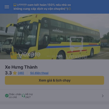
cam kết hoàn 150% nếu nhà xe
Tải app Vexere ngay!
Tải app Vexere
Mở app
Mở app
không cung cấp dịch vụ vận chuyển
(
*
)
info
Nhận ưu đãi thành viên độc
-30k/ghế khi đặt vé máy bay qua
quyền
app
Xe Hưng Thành
3.3
(46)
Số điện thoại
Xem giá & lịch chạy
Chắc chắn
Hỗ trợ
keyboard_arrow_right
có chỗ
24/7