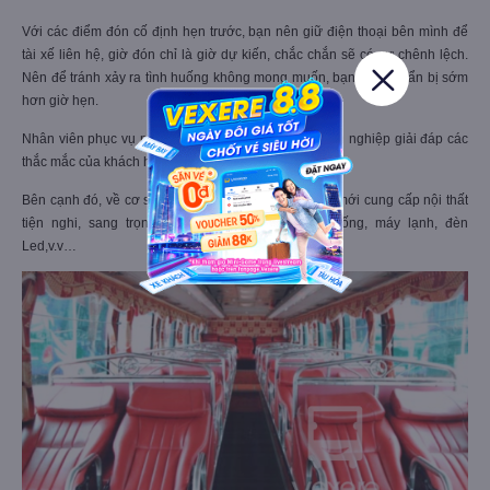
Với các điểm đón cố định hẹn trước, bạn nên giữ điện thoại bên mình để
tài xế liên hệ, giờ đón chỉ là giờ dự kiến, chắc chắn sẽ có sự chênh lệch.
Nên để tránh xảy ra tình huống không mong muốn, bạn nên chuẩn bị sớm
hơn giờ hẹn.
Nhân viên phục vụ nhiệt tình, chu đáo, tư vấn chuyên nghiệp giải đáp các
thắc mắc của khách hàng.
Bên cạnh đó, về cơ sở vật chất, xe giường nằm đời mới cung cấp nội thất
tiện nghi, sang trọng, có wifi, khăn lạnh, nước uống, máy lạnh, đèn
Led,v.v…