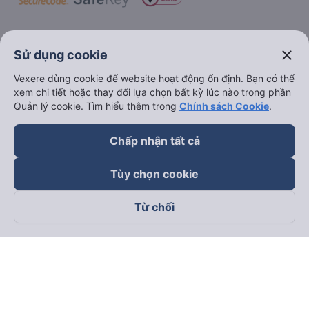
keyboard_arrow_down
Về chúng tôi
close
Sử dụng cookie
Vexere dùng cookie để website hoạt động ổn định. Bạn có thể
keyboard_arrow_down
Hỗ trợ
xem chi tiết hoặc thay đổi lựa chọn bất kỳ lúc nào trong phần
Quản lý cookie. Tìm hiểu thêm trong
Chính sách Cookie
.
keyboard_arrow_down
Trở thành đối tác
Chấp nhận tất cả
Đối tác thanh toán
Tùy chọn cookie
Từ chối