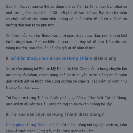
Sau khi đặt vé, bạn có thể sử dụng mã vé điện tử để lên xe. Cần phải có
mặt trước giờ xe xuất bến từ 30 – 45 phút để làm thủ tục. Bạn đưa tin nhắn
có chứa mã vé cho nhân viên phòng vé, nhân viên sẽ hỗ trợ xuất vé và
hướng dẫn bạn ra xe phù hợp.
Xe được sắp xếp tùy thuộc vào thời gian chạy quay đầu, nên không biết
trước được bạn sẽ đi xe biển số bao nhiêu hay tài xế nào. Nếu cần các
thông tin trên, bạn cần liên hệ gần giờ đi để nắm rõ hơn.
II.
Số điện thoại, địa chỉ của xe Hưng Thành
đi Hà Giang:
Xe có văn phòng tại Bến xe Mỹ Đình, Hà Nội. Chưa hỗ trợ trung chuyển tận
nơi trong nội thành, khách hàng phải tự di chuyển ra xe. Hãng xe có nhận
đón khách đặt vé trước trên cung đường xe chạy tại các điểm cố định như
Ngã tư Nội Bài, v..v...
Tại Sapa, xe Hưng Thành có văn phòng tại Bến xe Chợ Mới. Tại Hà Giang,
đưa khách về Bến xe Hà Giang nhưng chưa có văn phòng tại đây.
III. Tại sao nên chọn xe Hưng Thành đi Hà Giang?
Đánh giá xe Hưng Thành
khá tốt bởi khách hàng trải nghiệm dịch vụ, luôn
cam kết khởi hành đúng giờ, chất lượng luôn bảo đảm.