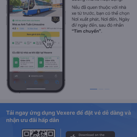
Tải ngay ứng dụng Vexere để đặt vé dễ dàng và
nhận ưu đãi hấp dẫn