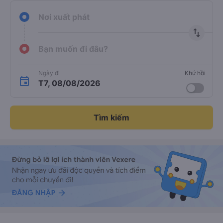
Nơi xuất phát
import_export
Bạn muốn đi đâu?
Ngày đi
Khứ hồi
T7, 08/08/2026
Tìm kiếm