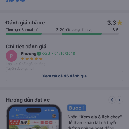
Xem thêm
3.3
Đánh giá nhà xe
3.2
3.5
Tiện nghi & thoải mái
Chất lượng dịch vụ
Chi tiết đánh giá
Phương
verified
Đã đi • 01/10/2018
P
star_rate
star_rate
star_rate
star_rate
star_rate
Loại xe: Ghế ngồi thường
Tuyến đường: null
Xem tất cả 46 đánh giá
keyboard_arrow_left
keyboard_arrow_right
Hướng dẫn đặt vé