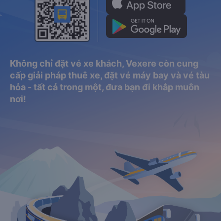
Không chỉ đặt vé xe khách, Vexere còn cung
cấp giải pháp thuê xe, đặt vé máy bay và vé tàu
hỏa - tất cả trong một, đưa bạn đi khắp muôn
nơi!