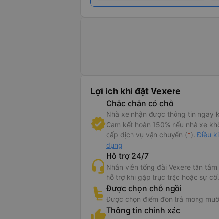
Lợi ích khi đặt Vexere
Chắc chắn có chỗ
 tin xe Hương Khuê
Nhà xe nhận được thông tin ngay k
Cam kết hoàn 150% nếu nhà xe kh
Khuê
cung cấp xe giường nằm 40 chỗ và ghế ngồi 29 chỗ trên tuyến đường Dak L
cấp dịch vụ vận chuyển (
*
).
Điều k
dòng xe thế hệ mới, cùng đầy đủ các tiện ích, nhà xe Hương Khuê tự hào sẽ đem 
dụng
trên những trải nghiệm tuyệt vời và an tâm nhất. Thời gian nhà xe chính thức hoạ
Hỗ trợ 24/7
đã nhận được rất nhiều phản hồi tích cực từ những quý hành khách đã sử dụng dị
Nhân viên tổng đài Vexere tận tâm
g Khuê Dak Lak đi Nha Trang
luôn nỗ lực phục vụ quý khách hết mình nhằm man
hỗ trợ khi gặp trục trặc hoặc sự cố.
tuyệt vời..
Được chọn chỗ ngồi
Được chọn điểm đón trả mong muố
xe Hương Khuê đi Nha Trang từ Dak Lak và các vấn đề cần lưu ý:
Thông tin chính xác