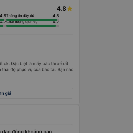
4.8
4.8
4.8
Thông tin đầy đủ
4.7
4.7
Chất lượng dịch vụ
 ok. Đặc biệt là mấy bác tài xế rất
ch thái độ phục vụ của bác tài. Bạn nào
nh giá
nh dao động khoảng bao