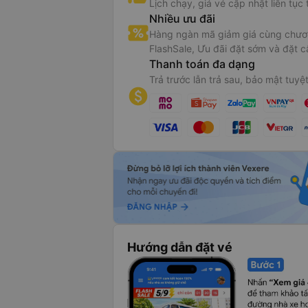
Lịch chạy, giá vé cập nhật liên tục 
trống khi đặt vé xe Hương Khuê sẽ tùy thuộc vào thời điểm khách hàng liên hệ. T
Nhiều ưu đãi
uần, lượng hành khách di chuyển sẽ nhiều hơn, nên để có được vị trí tốt, bạn cần
Hàng ngàn mã giảm giá cùng chươn
 hệ đặt giữ chỗ trước.
FlashSale, Ưu đãi đặt sớm và đặt c
Thanh toán đa dạng
Trả trước lẫn trả sau, bảo mật tuyệt
Hướng dẫn đặt vé
Xe Hương Khuê từ Dak Lak đi Nha Trang