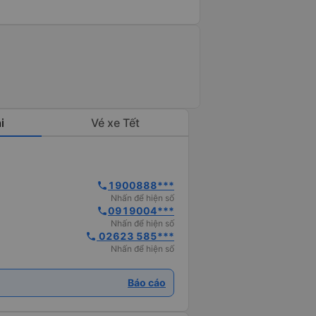
i
Vé xe Tết
1900888***
phone
Nhấn để hiện số
0919004***
phone
Nhấn để hiện số
 02623 585***
phone
Nhấn để hiện số
Báo cáo