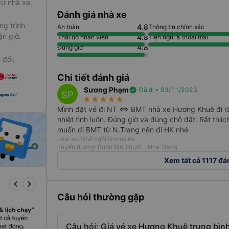
từ nhà xe.
hường vào các
Đánh giá nhà xe
 lập kế hoạch
g trình
4.8
An toàn
Thông tin chính xác
ận giờ.
4.8
Thái độ nhân viên
Tiện nghi & thoải mái
4.8
Đúng giờ
 đối.
Chi tiết đánh giá
Sương Phạm
verified
Đã đi • 03/11/2023
SP
star_rate
star_rate
star_rate
star_rate
star_rate
Mình đặt vé đi NT <=> BMT nhà xe Hương Khuê đi rất
nhiệt tình luôn. Đúng giờ và đúng chỗ đặt. Rất thií
muốn đi BMT từ N.Trang nên đi HK nhé
Loại xe: Ghế ngồi limousine
Tuyến đường: Buôn Ma Thuột - Nha Trang
Xem tất cả 1117 đá
keyboard_arrow_left
keyboard_arrow_right
Câu hỏi thường gặp
Câu hỏi: Giá vé xe Hương Khuê trung bì