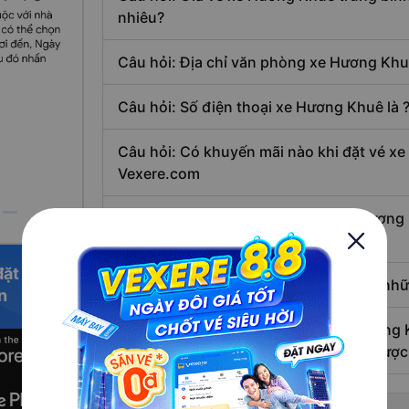
nhiêu?
 tình trạng có
Câu hỏi: Địa chỉ văn phòng xe Hương Khuê
t bến từ 30 –
ẽ hỗ trợ xuất
Câu hỏi: Số điện thoại xe Hương Khuê là 
đi xe biển số
Câu hỏi: Có khuyến mãi nào khi đặt vé x
.
Vexere.com
Câu hỏi: Làm thế nào để đặt vé xe Hương 
 chuyển tận
điểm dịch COVID-19 này?
đặt vé
Câu hỏi: Xe Hương Khuê hoạt động ở nh
i về tổng đài
n
Câu hỏi: Tôi đã thao tác đặt vé xe Hương
và hoàn tất thanh toán, làm sao biết được
ng giờ.
ón chỉ là giờ