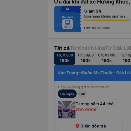
Ưu đãi khi đặt xe Hương Khuê, 
fiber_manual_record
directions_bus
Giảm 5%
fiber_manual_record
fiber_manual_record
Đơn hàng không giới hạn số lượng vé
Bạn mới
fiber_manual_record
fiber_manual_record
fiber_manual_record
fiber_manual_record
HSD:
00:00•31/08
Tất cả
Từ Khánh Hòa
Từ Đắk Lắ
T6, 07/08
T7, 08/08
CN, 09/08
T2, 10
190k
190k
190k
190
Nha Trang
Buôn Ma Thuột - Đắk Lắ
Chọn khoảng giờ đi mong muốn
Cả ngày
14h
Giường nằm 44 chỗ
200.000đ
+7
place
Điểm đón trả