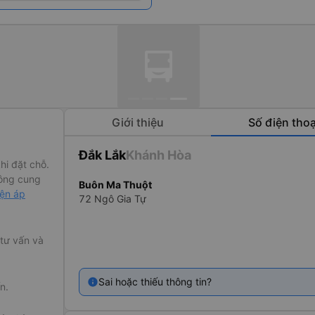
Giới thiệu
Số điện thoạ
Đắk Lắk
Khánh Hòa
hi đặt chỗ.
ông cung
Buôn Ma Thuột
ak đi Nha
iện áp
72 Ngô Gia Tự
đến cho quý
t động chưa
ch vụ của nhà
 tư vấn và
g lại những
Sai hoặc thiếu thông tin?
n.