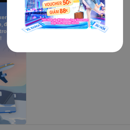
bạn nên chuẩn
xere
h hàng.
, đặt vé
ọng, có wifi,
 trong
!
hỗ trợ đón tại
ạy tốc độ vừa
m