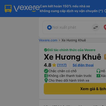
Cam kết hoàn 150% nếu nhà xe

không cung cấp dịch vụ vận chuyển (*)
in
import_export
Nơi xuất phát
Vexere.com
chevron_right
Xe Hương Khuê
Đối tác chính thức của Vexere
Xe Hương Khuê
4.8
(1117)
Số điện thoại
Chắc chắn có chỗ
Hỗ 
Không cần thanh toán trước
Xác
Cho theo dõi hành trình xe
Xem giá & lịc