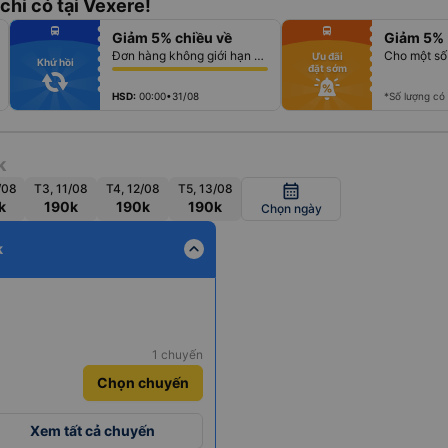
chỉ có tại Vexere!
fiber_manual_record
fiber_manual_record
directions_bus
directions_bus
Giảm 5% chiều về
Giảm 5%
fiber_manual_record
fiber_manual_record
fiber_manual_record
fiber_manual_record
Đơn hàng không giới hạn số lượng vé
Cho một số
Ưu đãi
fiber_manual_record
fiber_manual_record
Khứ hồi
đặt sớm
fiber_manual_record
fiber_manual_record
fiber_manual_record
fiber_manual_record
fiber_manual_record
fiber_manual_record
HSD:
00:00•31/08
*Số lượng có
k
/08
T3, 11/08
T4, 12/08
T5, 13/08
calendar_month
k
190k
190k
190k
Chọn ngày
expand_less
k
1 chuyến
Chọn chuyến
Xem tất cả chuyến