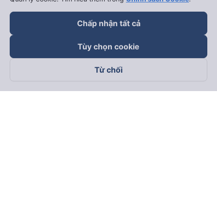
keyboard_arrow_down
Trở thành đối tác
Chấp nhận tất cả
Đối tác thanh toán
Tùy chọn cookie
Từ chối