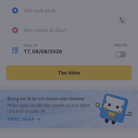
Nơi xuất phát
import_export
Bạn muốn đi đâu?
Ngày đi
Khứ hồi
T7, 08/08/2026
Tìm kiếm