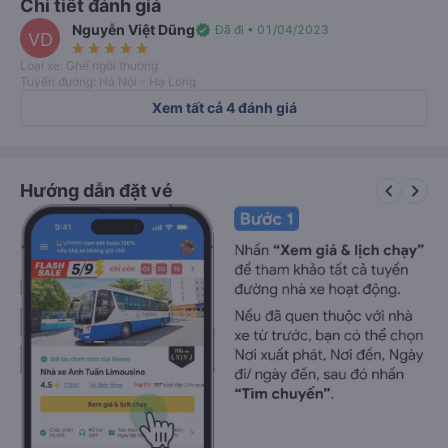
Chi tiết đánh giá
Nguyễn Việt Dũng
verified
Đã đi • 01/04/2023
VD
star_rate
star_rate
star_rate
star_rate
star_rate
Loại xe: Ghế ngồi thường
Tuyến đường: Hà Nội - Hạ Long
Xem tất cả 4 đánh giá
keyboard_arrow_left
keyboard_arrow_right
Hướng dẫn đặt vé