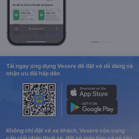
Tải ngay ứng dụng Vexere để đặt vé dễ dàng và
nhận ưu đãi hấp dẫn
Không chỉ đặt vé xe khách, Vexere còn cung
cấp giải pháp thuê xe, đặt vé máy bay và vé tàu