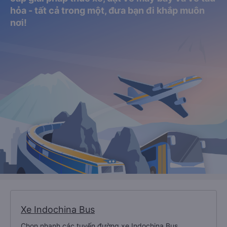
hỏa - tất cả trong một, đưa bạn đi khắp muôn
nơi!
Xe Indochina Bus
Chọn nhanh các tuyến đường xe Indochina Bus