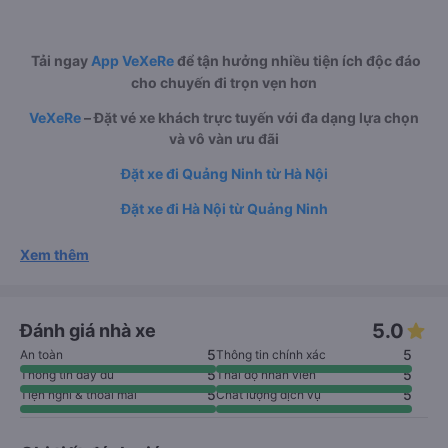
Tải ngay
App VeXeRe
để tận hưởng nhiều tiện ích độc đáo
cho chuyến đi trọn vẹn hơn
VeXeRe
– Đặt vé xe khách trực tuyến với đa dạng lựa chọn
và vô vàn ưu đãi
Đặt xe đi Quảng Ninh từ Hà Nội
Đặt xe đi Hà Nội từ Quảng Ninh
Xem thêm
5.0
Đánh giá nhà xe
5
5
An toàn
Thông tin chính xác
5
5
Thông tin đầy đủ
Thái độ nhân viên
5
5
Tiện nghi & thoải mái
Chất lượng dịch vụ