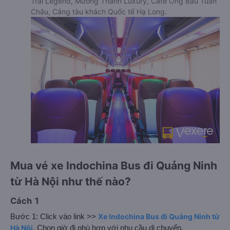
Trai Legend, Mường Thanh Luxury, Cafe Ông Bầu Tuần
Châu, Cảng tàu khách Quốc tế Hạ Long.
Mua vé xe Indochina Bus đi Quảng Ninh
từ Hà Nội như thế nào?
Cách 1
Xe Indochina Bus đi Quảng Ninh từ
Bước 1: Click vào link >>
Hà Nội
. Chọn giờ đi phù hợp với nhu cầu di chuyển.