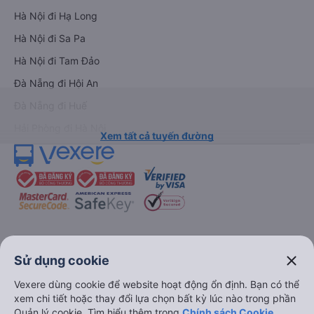
Hà Nội đi Hạ Long
Hà Nội đi Sa Pa
Hà Nội đi Tam Đảo
Đà Nẵng đi Hội An
Đà Nẵng đi Huế
Hải Phòng đi Hà Nội
Xem tất cả tuyến đường
keyboard_arrow_down
Về chúng tôi
close
Sử dụng cookie
Vexere dùng cookie để website hoạt động ổn định. Bạn có thể
keyboard_arrow_down
Hỗ trợ
xem chi tiết hoặc thay đổi lựa chọn bất kỳ lúc nào trong phần
Quản lý cookie. Tìm hiểu thêm trong
Chính sách Cookie
.