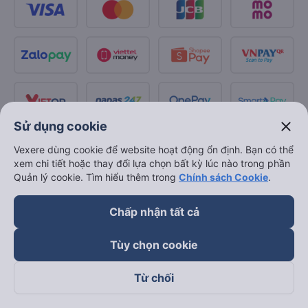
close
Sử dụng cookie
Vexere dùng cookie để website hoạt động ổn định. Bạn có thể
xem chi tiết hoặc thay đổi lựa chọn bất kỳ lúc nào trong phần
Quản lý cookie. Tìm hiểu thêm trong
Chính sách Cookie
.
Chấp nhận tất cả
Tùy chọn cookie
Từ chối
Theo dõi chúng tôi trên