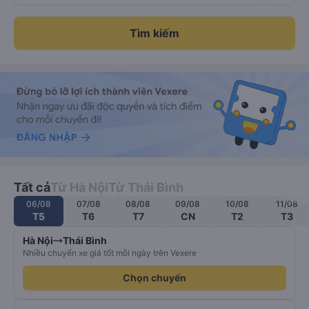
Tìm kiếm
Tất cả
Từ Hà Nội
Từ Thái Bình
06/08
07/08
08/08
09/08
10/08
11/08
T5
T6
T7
CN
T2
T3
Hà Nội
Thái Bình
Nhiều chuyến xe giá tốt mỗi ngày trên Vexere
Chọn chuyến