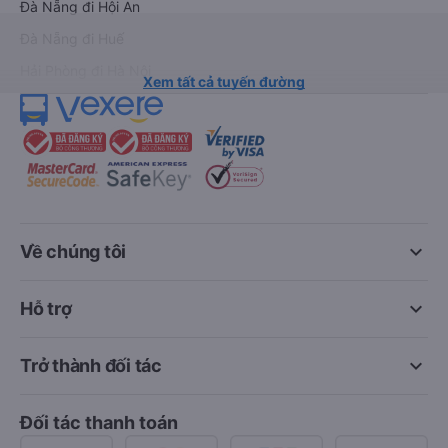
Đà Nẵng đi Hội An
Đà Nẵng đi Huế
Hải Phòng đi Hà Nội
Xem tất cả tuyến đường
keyboard_arrow_down
Về chúng tôi
keyboard_arrow_down
Hỗ trợ
keyboard_arrow_down
Trở thành đối tác
Đối tác thanh toán