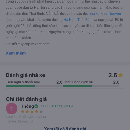
trong suốt quá trình phát triển của dân tộc chính vì thế nhu cầu di chuyển
của người dân từ Hà Nội sang các tỉnh cũng tăng qua các năm, đặc biệt là
di chuyển đến Thái Bình. Nắm bắt được nhu cầu đó,
nhà xe Khai Nguyên
tập trung vào khai thác tuyến đường
Hà Nội - Thái Bình
và ngược lại. Bố trí
ghế ngồi 28 chỗ, đồng thời sắp xếp các chuyến xe di xuất bến liên tục mỗi
ngày tại các đầu bến, Khai Nguyên mong muốn đa dạng hóa sự lựa chọn
cho hành khách.
Chi tiết truy cập vexere.com!
Xem thêm
2.6
Đánh giá nhà xe
2.6
2.6
Tiện nghi & thoải mái
Chất lượng dịch vụ
Chi tiết đánh giá
Thông
verified
Đã đi • 01/01/2019
T
star_rate
star_rate
star_rate
star_rate
star_rate
Loại xe: Ghế ngồi thường
Tuyến đường: null
Xem tất cả 8 đánh giá