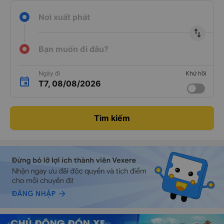
Nơi xuất phát
import_export
Bạn muốn đi đâu?
Ngày đi
Khứ hồi
T7, 08/08/2026
Tìm kiếm