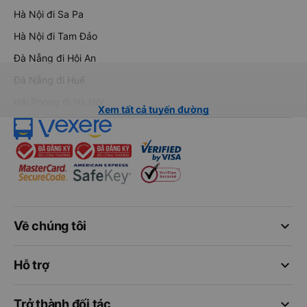
Hà Nội đi Sa Pa
Hà Nội đi Tam Đảo
Đà Nẵng đi Hội An
Đà Nẵng đi Huế
Hải Phòng đi Hà Nội
Xem tất cả tuyến đường
keyboard_arrow_down
Về chúng tôi
keyboard_arrow_down
Hỗ trợ
keyboard_arrow_down
Trở thành đối tác