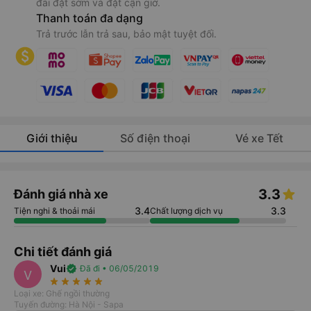
đãi đặt sớm và đặt cận giờ.
Thanh toán đa dạng
Trả trước lẫn trả sau, bảo mật tuyệt đối.
Giới thiệu
Số điện thoại
Vé xe Tết
3.3
Đánh giá nhà xe
3.4
3.3
Tiện nghi & thoải mái
Chất lượng dịch vụ
Chi tiết đánh giá
Vui
verified
Đã đi • 06/05/2019
V
star_rate
star_rate
star_rate
star_rate
star_rate
Loại xe: Ghế ngồi thường
Tuyến đường: Hà Nội - Sapa