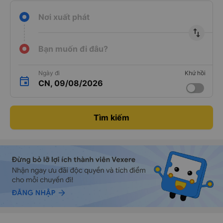
Nơi xuất phát
import_export
Bạn muốn đi đâu?
Ngày đi
Khứ hồi
CN, 09/08/2026
Tìm kiếm