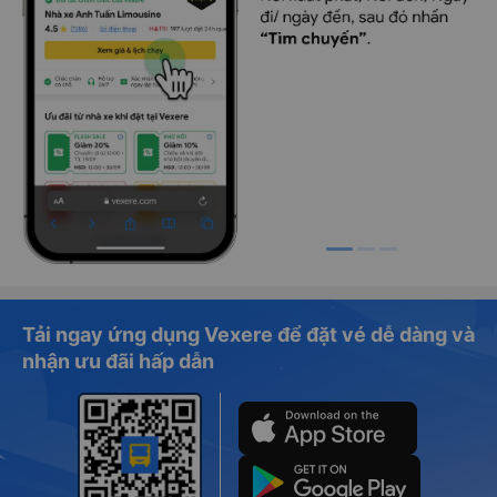
Tải ngay ứng dụng Vexere để đặt vé dễ dàng và
nhận ưu đãi hấp dẫn