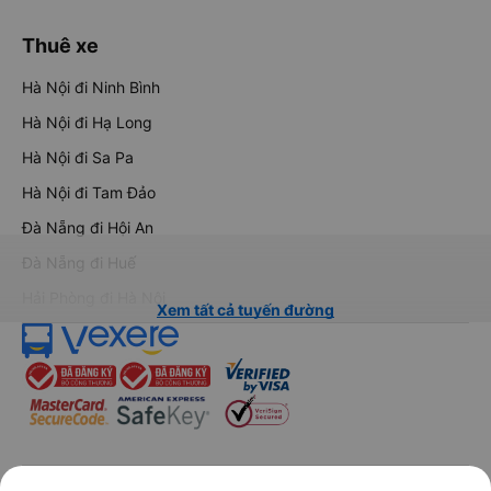
Thuê xe
Hà Nội đi Ninh Bình
Hà Nội đi Hạ Long
Hà Nội đi Sa Pa
Hà Nội đi Tam Đảo
Đà Nẵng đi Hội An
Đà Nẵng đi Huế
Hải Phòng đi Hà Nội
Xem tất cả tuyến đường