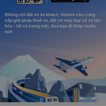
Không chỉ đặt vé xe khách, Vexere còn cung
cấp giải pháp thuê xe, đặt vé máy bay và vé tàu
hỏa - tất cả trong một, đưa bạn đi khắp muôn
nơi!