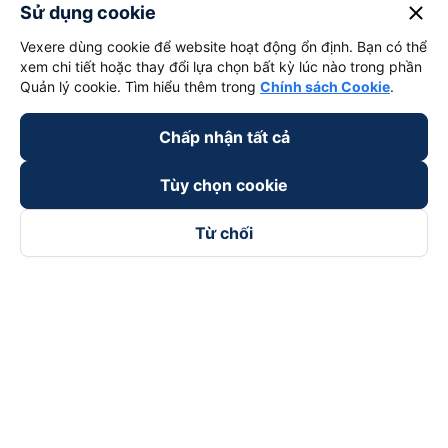
keyboard_arrow_down
Về chúng tôi
close
Sử dụng cookie
Vexere dùng cookie để website hoạt động ổn định. Bạn có thể
keyboard_arrow_down
Hỗ trợ
xem chi tiết hoặc thay đổi lựa chọn bất kỳ lúc nào trong phần
Quản lý cookie. Tìm hiểu thêm trong
Chính sách Cookie
.
keyboard_arrow_down
Trở thành đối tác
Chấp nhận tất cả
Đối tác thanh toán
Tùy chọn cookie
Từ chối