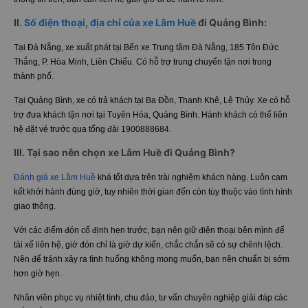
II.
Số điện thoại, địa chỉ của xe Lâm Huề
đi Quảng Bình:
Tại Đà Nẵng, xe xuất phát tại Bến xe Trung tâm Đà Nẵng, 185 Tôn Đức
Thắng, P. Hòa Minh, Liên Chiểu. Có hỗ trợ trung chuyển tận nơi trong
thành phố.
Tại Quảng Bình, xe có trả khách tại Ba Đồn, Thanh Khê, Lệ Thủy. Xe có hỗ
trợ đưa khách tận nơi tại Tuyên Hóa, Quảng Bình. Hành khách có thể liên
hệ đặt vé trước qua tổng đài 1900888684.
III. Tại sao nên chọn xe Lâm Huề đi Quảng Bình?
Đánh giá xe Lâm Huề
khá tốt dựa trên trài nghiệm khách hàng. Luôn cam
kết khởi hành đúng giờ, tuy nhiên thời gian đến còn tùy thuộc vào tình hình
giao thông.
Với các điểm đón cố định hẹn trước, bạn nên giữ điện thoại bên mình để
tài xế liên hệ, giờ đón chỉ là giờ dự kiến, chắc chắn sẽ có sự chênh lệch.
Nên để tránh xảy ra tình huống không mong muốn, bạn nên chuẩn bị sớm
hơn giờ hẹn.
Nhân viên phục vụ nhiệt tình, chu đáo, tư vấn chuyên nghiệp giải đáp các