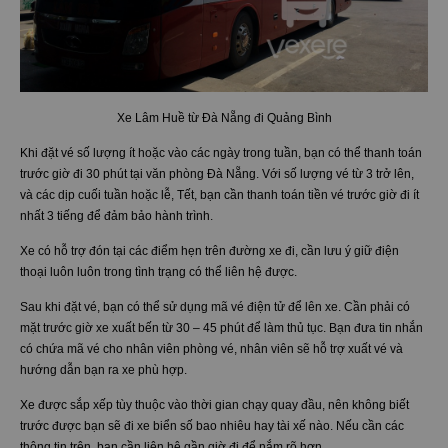
Xe Lâm Huề từ Đà Nẵng đi Quảng Bình
Khi đặt vé số lượng ít hoặc vào các ngày trong tuần, bạn có thể thanh toán
trước giờ đi 30 phút tại văn phòng Đà Nẵng. Với số lượng vé từ 3 trở lên,
và các dịp cuối tuần hoặc lễ, Tết, bạn cần thanh toán tiền vé trước giờ đi ít
nhất 3 tiếng để đảm bảo hành trình.
Xe có hỗ trợ đón tại các điểm hẹn trên đường xe đi, cần lưu ý giữ điện
thoại luôn luôn trong tình trạng có thể liên hệ được.
Sau khi đặt vé, bạn có thể sử dụng mã vé điện tử để lên xe. Cần phải có
mặt trước giờ xe xuất bến từ 30 – 45 phút để làm thủ tục. Bạn đưa tin nhắn
có chứa mã vé cho nhân viên phòng vé, nhân viên sẽ hỗ trợ xuất vé và
hướng dẫn bạn ra xe phù hợp.
Xe được sắp xếp tùy thuộc vào thời gian chạy quay đầu, nên không biết
trước được bạn sẽ đi xe biển số bao nhiêu hay tài xế nào. Nếu cần các
thông tin trên, bạn cần liên hệ gần giờ đi để nắm rõ hơn.