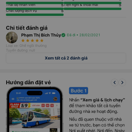
5
5
Thái độ nhân viên
Tiện nghi & thoải mái
5
Chất lượng dịch vụ
Chi tiết đánh giá
Phạm Thị Bích Thủy
verified
Đã đi • 28/02/2021
star_rate
star_rate
star_rate
star_rate
star_rate
Loại xe: Ghế ngồi thường
Tuyến đường: null
Xem tất cả 2 đánh giá
keyboard_arrow_left
keyboard_arrow_right
Hướng dẫn đặt vé