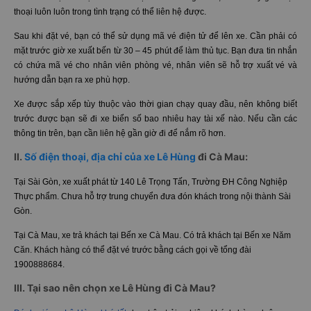
thoại luôn luôn trong tình trạng có thể liên hệ được.
Sau khi đặt vé, bạn có thể sử dụng mã vé điện tử để lên xe. Cần phải có
mặt trước giờ xe xuất bến từ 30 – 45 phút để làm thủ tục. Bạn đưa tin nhắn
có chứa mã vé cho nhân viên phòng vé, nhân viên sẽ hỗ trợ xuất vé và
hướng dẫn bạn ra xe phù hợp.
Xe được sắp xếp tùy thuộc vào thời gian chạy quay đầu, nên không biết
trước được bạn sẽ đi xe biển số bao nhiêu hay tài xế nào. Nếu cần các
thông tin trên, bạn cần liên hệ gần giờ đi để nắm rõ hơn.
II.
Số điện thoại, địa chỉ của xe Lê Hùng
đi Cà Mau:
Tại Sài Gòn, xe xuất phát từ 140 Lê Trọng Tấn, Trường ĐH Công Nghiệp
Thực phẩm. Chưa hỗ trợ trung chuyển đưa đón khách trong nội thành Sài
Gòn.
Tại Cà Mau, xe trả khách tại Bến xe Cà Mau. Có trả khách tại Bến xe Năm
Căn. Khách hàng có thể đặt vé trước bằng cách gọi về tổng đài
1900888684.
III. Tại sao nên chọn xe Lê Hùng đi Cà Mau?