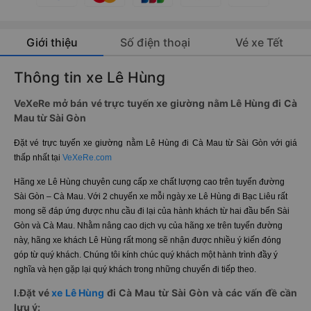
Giới thiệu
Số điện thoại
Vé xe Tết
Thông tin xe Lê Hùng
VeXeRe mở bán vé trực tuyến xe giường nằm Lê Hùng đi Cà
Mau từ Sài Gòn
Đặt vé trực tuyến xe giường nằm Lê Hùng đi Cà Mau từ Sài Gòn với giá
thấp nhất tại
VeXeRe.com
Hãng xe Lê Hùng chuyên cung cấp xe chất lượng cao trên tuyến đường
Sài Gòn – Cà Mau. Với 2 chuyến xe mỗi ngày xe Lê Hùng đi Bạc Liêu rất
mong sẽ đáp ứng được nhu cầu đi lại của hành khách từ hai đầu bến Sài
Gòn và Cà Mau. Nhằm nâng cao dịch vụ của hãng xe trên tuyến đường
này, hãng xe khách Lê Hùng rất mong sẽ nhận được nhiều ý kiến đóng
góp từ quý khách. Chúng tôi kính chúc quý khách một hành trình đầy ý
nghĩa và hẹn gặp lại quý khách trong những chuyến đi tiếp theo.
I.Đặt vé
xe Lê Hùng
đi Cà Mau từ Sài Gòn và các vấn đề cần
lưu ý: