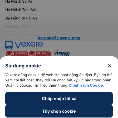
Hà Nội đi Sa Pa
Hà Nội đi Tam Đảo
Đà Nẵng đi Hội An
Đà Nẵng đi Huế
Hải Phòng đi Hà Nội
Xem tất cả tuyến đường
close
Sử dụng cookie
Vexere dùng cookie để website hoạt động ổn định. Bạn có thể
xem chi tiết hoặc thay đổi lựa chọn bất kỳ lúc nào trong phần
keyboard_arrow_down
Về chúng tôi
Quản lý cookie. Tìm hiểu thêm trong
Chính sách Cookie
.
keyboard_arrow_down
Hỗ trợ
Chấp nhận tất cả
Tùy chọn cookie
keyboard_arrow_down
Trở thành đối tác