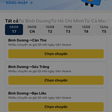
Tất cả
Từ Bình Dương
Từ Hồ Chí Minh
Từ Cà Mau
Từ
08/08
09/08
10/08
11/08
12/08
13/08
T7
CN
T2
T3
T4
T5
Bình Dương
Cần Thơ
Nhiều chuyến xe giá tốt mỗi ngày trên Vexere
Chọn chuyến
Bình Dương
Sóc Trăng
Nhiều chuyến xe giá tốt mỗi ngày trên Vexere
Chọn chuyến
Bình Dương
Bạc Liêu
Nhiều chuyến xe giá tốt mỗi ngày trên Vexere
Chọn chuyến