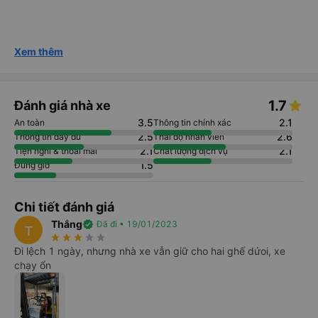
Xem thêm
1.7
Đánh giá nhà xe
3.5
2.1
An toàn
Thông tin chính xác
2.5
2.6
Thông tin đầy đủ
Thái độ nhân viên
2.1
2.1
Tiện nghi & thoải mái
Chất lượng dịch vụ
1.5
Đúng giờ
Chi tiết đánh giá
Thắng
verified
Đã đi • 19/01/2023
T
star_rate
star_rate
star_rate
star_rate
star_rate
Đi lệch 1 ngày, nhưng nhà xe vẫn giữ cho hai ghế dứoi, xe
chạy ổn