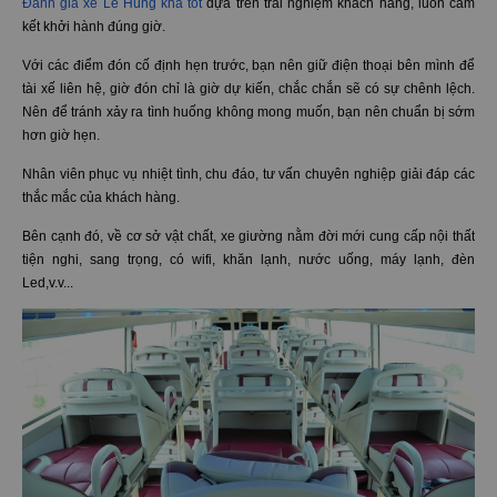
Đánh giá xe Lê Hùng khá tốt
dựa trên trải nghiệm khách hàng, luôn cam
kết khởi hành đúng giờ.
Với các điểm đón cố định hẹn trước, bạn nên giữ điện thoại bên mình để
tài xế liên hệ, giờ đón chỉ là giờ dự kiến, chắc chắn sẽ có sự chênh lệch.
Nên để tránh xảy ra tình huống không mong muốn, bạn nên chuẩn bị sớm
hơn giờ hẹn.
Nhân viên phục vụ nhiệt tình, chu đáo, tư vấn chuyên nghiệp giải đáp các
thắc mắc của khách hàng.
Bên cạnh đó, về cơ sở vật chất, xe giường nằm đời mới cung cấp nội thất
tiện nghi, sang trọng, có wifi, khăn lạnh, nước uống, máy lạnh, đèn
Led,v.v...