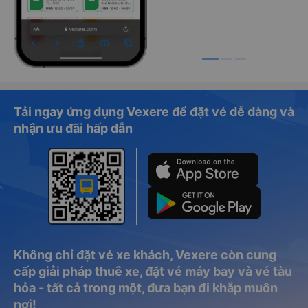
Tải ngay ứng dụng Vexere để đặt vé dễ dàng và
nhận ưu đãi hấp dẫn
Không chỉ đặt vé xe khách, Vexere còn cung
cấp giải pháp thuê xe, đặt vé máy bay và vé tàu
hỏa - tất cả trong một, đưa bạn đi khắp muôn
nơi!