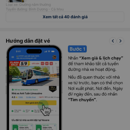
Loại xe: Giường nằm thường
Tuyến đường: Bình Dương - Cà Mau
Xem tất cả 40 đánh giá
keyboard_arrow_left
keyboard_arrow_right
Hướng dẫn đặt vé