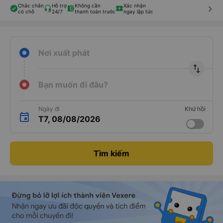
Chắc chắn
Hỗ trợ
Không cần
Xác nhận
keyboard_arrow_right
có chỗ
24/7
thanh toán trước
ngay lập tức
Nơi xuất phát
import_export
Bạn muốn đi đâu?
Ngày đi
Khứ hồi
T7, 08/08/2026
Tìm kiếm